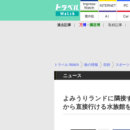
過去記事
万
博
・
園芸博
取材記事
トラベル Watch
旅の情報
目的
スポーツ
ニュース
よみうりランドに隣接する「
から直接行ける水族館