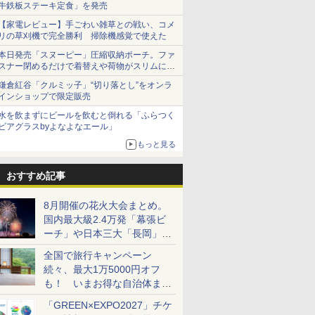
牛鉄板ステーキ定食」を発売
【家電レビュー】手ごわい雑草との戦い、コメ
リの草刈機で完全勝利 掃除機感覚で使えた
本日発売「スヌーピー」圧縮収納ポーチ。ファ
スナー閉めるだけで着替えや荷物がスリムにま
とまる
鎌倉紅谷「クルミッ子」“切り落とし”をオンラ
インショップで限定販売
水を飲まずにビールを飲むと倒れる「ふらつく
ビアグラスbyよなよなエール」
もっと見る
おすすめ記事
8月開催の花火大会まとめ。
国内最大級2.4万発「幕張ビ
ーチ」や日本三大「長岡」な
ど大型イベント目白押し！
全国で旅行キャンペーン
続々、最大1万5000円オフ
も！ いまお得な自治体まと
め
「GREEN×EXPO2027」チケ