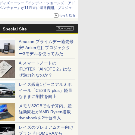
ディズニーシー「インディ・ジョーンズ・アド
ベンチャー」が11月末に運営再開。プロジェク
ションマッピングを追加、DPAは1500円
もっと見る
Special Site
Amazon プライムデー過去最
安! Anker注目プロジェクタ
ー3モデルを使ってみた
AIスマートノートの
iFLYTEK「AINOTE 2」はな
ぜ魅力的なのか？
レイズ鍛造1ピースアルミホ
イール「CE28 N-plus」軽量
なままに剛性を向上
メモリ32GBでも予算内。産
経新聞社がAMD Ryzen搭載
dynabookを2千台導入
レイズのプレミアムカー向け
ブランドHOMURAから