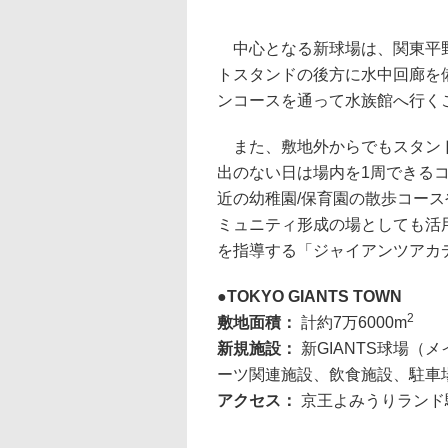
中心となる新球場は、関東平野
トスタンドの後方に水中回廊を
ンコースを通って水族館へ行く
また、敷地外からでもスタンド
出のない日は場内を1周できる
近の幼稚園/保育園の散歩コー
ミュニティ形成の場としても活
を指導する「ジャイアンツアカ
TOKYO GIANTS TOWN
2
敷地面積：
計約7万6000m
新規施設：
新GIANTS球場
ーツ関連施設、飲食施設、駐車
アクセス：
京王よみうりランド