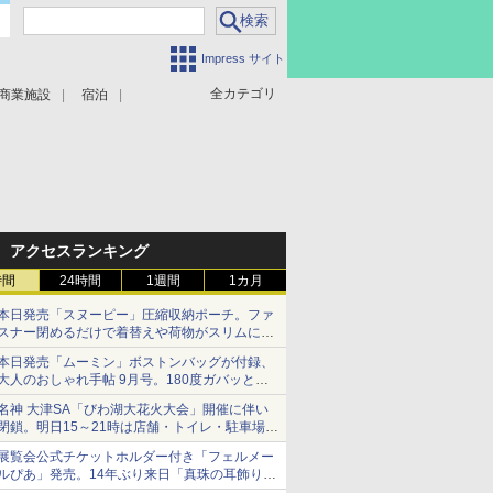
Impress サイト
全カテゴリ
商業施設
宿泊
アクセスランキング
時間
24時間
1週間
1カ月
本日発売「スヌーピー」圧縮収納ポーチ。ファ
スナー閉めるだけで着替えや荷物がスリムにま
とまる
本日発売「ムーミン」ボストンバッグが付録、
大人のおしゃれ手帖 9月号。180度ガバッと開
いて大容量
名神 大津SA「びわ湖大花火大会」開催に伴い
閉鎖。明日15～21時は店舗・トイレ・駐車場の
利用不可
展覧会公式チケットホルダー付き「フェルメー
ルぴあ」発売。14年ぶり来日「真珠の耳飾りの
少女」ほか37作品のガイド