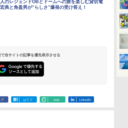
人のレジェンドOBとドームへの旅を楽しむ貸切電
宏典と角盈男が“らしさ”爆発の受け答え！
北陸 福井 あわら
品川プリンスホテ
舞浜ビューホテル
箱根湯本温泉 ホテ
ホテルトラスティ東
オリエンタルホテル
下呂温泉 水明館
住友不動産ホテル ヴ
東京ベイ舞浜ホテル
温泉 清風荘（北陸
ル イーストタワー
ｂｙ ＨＵＬＩＣ
ル おかだ
京ベイサイド
東京ベイ
ィラフォンテーヌグラ
ファーストリゾート
8,250円～
最大級の庭園露天風
（旧：東京ベイ舞浜
ンド東京有明
9,958円～
11,200円～
5,450円～
5,200円～
4,290円～
呂の宿 清風荘）
ホテル）
19,541円～
5,758円～
6,070円～
 検索で当サイトの記事を優先表示させる
ェア
はてブ
note
LinkedIn