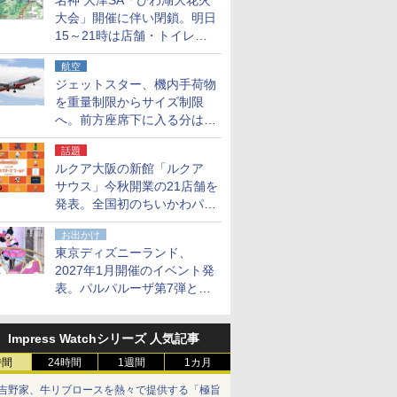
名神 大津SA「びわ湖大花火
大会」開催に伴い閉鎖。明日
15～21時は店舗・トイレ・
駐車場の利用不可
航空
ジェットスター、機内手荷物
を重量制限からサイズ制限
へ。前方座席下に入る分はす
べての運賃で無料に
話題
ルクア大阪の新館「ルクア
サウス」今秋開業の21店舗を
発表。全国初のちいかわパー
クストア/サンリオ新業態1号
お出かけ
店など
東京ディズニーランド、
2027年1月開催のイベント発
表。パルパルーザ第7弾とし
て「ミニーのファンダーラン
ド」を再演
Impress Watchシリーズ 人気記事
時間
24時間
1週間
1カ月
吉野家、牛リブロースを熱々で提供する「極旨