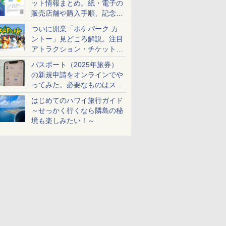
ット情報まとめ。紙・電子の
販売店舗や購入手順、記念チ
ケットも解説
ついに開業「ポケパーク カ
ントー」見どころ解説。注目
アトラクション・チケット手
配・来場前に必要な準備は？
パスポート（2025年旅券）
の新規申請をオンラインでや
ってみた。必要なものはスマ
ホとマイナカードのみ
はじめてのハワイ旅行ガイド
～せっかく行くなら隣島の秘
境も楽しみたい！～