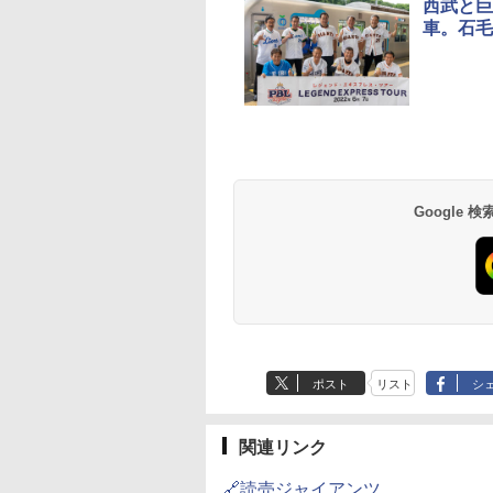
西武と巨
車。石毛
草津温泉 ホテル櫻
品川プリンスホテル
グランドニッコー東
海のサウナ＆スパ
東京ドームホテル
シェラトン・グラン
井
京ベイ 舞浜
オールインクルーシ
デ・トーキョーベ
7,037円～
7,980円～
ブ 島原温泉ホテル
イ・ホテル
14,300円～
6,800円～
南風楼
10,450円～
7,950円～
Google
ポスト
リスト
シ
関連リンク
🔗読売ジャイアンツ