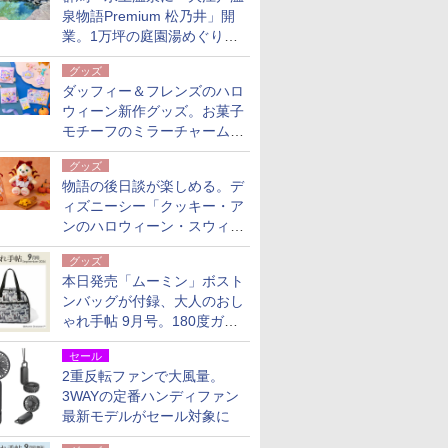
泉物語Premium 松乃井」開
業。1万坪の庭園湯めぐり＆
豪華バイキングを体験してき
グッズ
た！
ダッフィー＆フレンズのハロ
ウィーン新作グッズ。お菓子
モチーフのミラーチャーム/
デザインポーチほか
グッズ
物語の後日談が楽しめる。デ
ィズニーシー「クッキー・ア
ンのハロウィーン・スウィー
トサプライズ」限定グッズ公
グッズ
開
本日発売「ムーミン」ボスト
ンバッグが付録、大人のおし
ゃれ手帖 9月号。180度ガバ
ッと開いて大容量
セール
2重反転ファンで大風量。
3WAYの定番ハンディファン
最新モデルがセール対象に