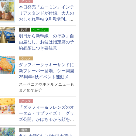
グッズ
本日発売「ムーミン」インテ
リアスタンドが付録、大人の
おしゃれ手帖 9月号増刊。レ
ザー調で高級感ある2個セッ
鉄道
シーズン
ト
明日から新幹線「のぞみ」自
由席なし。お盆は指定席の予
約必須につき要注意
グルメ
ダッフィークッキーサンドに
新フレーバー登場。シー開園
25周年×秋イベント連動メニ
ュー
スーベニアやホテルメニューも
まとめて紹介
グッズ
「ダッフィー＆フレンズのオ
ータム・サプライズ！」グッ
ズ公開。かぼちゃから顔をの
ぞかせたぬいぐるみチャーム
道路
ほか