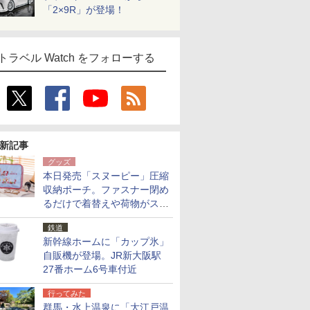
「2×9R」が登場！
トラベル Watch をフォローする
新記事
グッズ
本日発売「スヌーピー」圧縮
収納ポーチ。ファスナー閉め
るだけで着替えや荷物がスリ
ムにまとまる
鉄道
新幹線ホームに「カップ氷」
自販機が登場。JR新大阪駅
27番ホーム6号車付近
行ってみた
群馬・水上温泉に「大江戸温