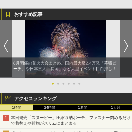
おすすめ記事
8月開催の花火大会まとめ。国内最大級2.4万発「幕張ビ
ーチ」や日本三大「長岡」など大型イベント目白押し！
●
●
●
●
●
●
アクセスランキング
1時間
24時間
1週間
1カ月
本日発売「スヌーピー」圧縮収納ポーチ。ファスナー閉めるだけ
で着替えや荷物がスリムにまとまる