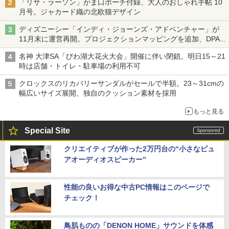
「リサ・ラーソン」がま口ポーチ付録、大人のおしゃれ手帖 10
月号。ジャカード織の北欧猫デザイン
ディズニーシー「インディ・ジョーンズ・アドベンチャー」が
11月末に運営再開。プロジェクションマッピングを追加、DPA
は1500円
名神 大津SA「びわ湖大花火大会」開催に伴い閉鎖。明日15～21
時は店舗・トイレ・駐車場の利用不可
クロックスのリカバリーサンダルがセールで半額。23～31cmの
幅広いサイズ展開、独自のクッション素材を採用
もっと見る
Special Site
クリエイティブが作った2万円台の“小さなピュ
アオーディオスピーカー”
性能の良いお得な中古PC情報はこのページで
チェック！
鳥肌ものの「DENON HOME」サウンドを体感