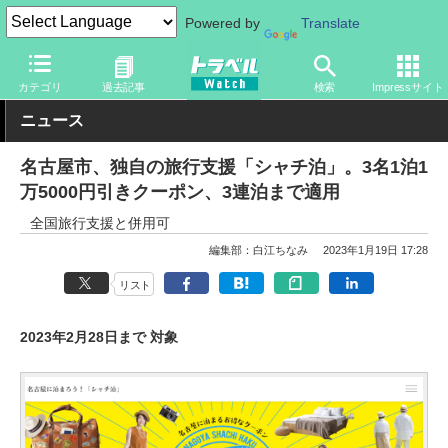
Powered by
Translate
トラベル Watch
地域
国内旅行
中部
カテゴリ
過去記事
検索
Impressサイト
ニュース
名古屋市、独自の旅行支援「シャチ泊」。3名1泊1
万5000円引きクーポン、3連泊まで適用
全国旅行支援と併用可
編集部：白江ちなみ
2023年1月19日 17:28
リスト
2023年2月28日まで 対象