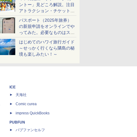
ントー」見どころ解説。注目
アトラクション・チケット手
配・来場前に必要な準備は？
パスポート（2025年旅券）
の新規申請をオンラインでや
ってみた。必要なものはスマ
ホとマイナカードのみ
はじめてのハワイ旅行ガイド
～せっかく行くなら隣島の秘
境も楽しみたい！～
ICE
天海社
ス
Comic curea
impress QuickBooks
PUBFUN
パブファンセルフ