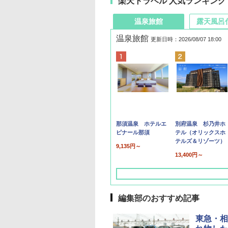
楽天トラベル 人気ランキング
温泉旅館
露天風呂
温泉旅館
更新日時：2026/08/07 18:00
那須温泉 ホテルエ
別府温泉 杉乃井ホ
ピナール那須
テル（オリックスホ
テルズ＆リゾーツ）
9,135円～
13,400円～
編集部のおすすめ記事
東急・相