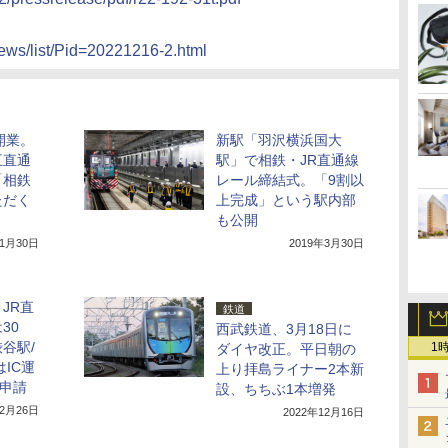
ews/list/Pid=20221216-2.html
開業。
新駅「羽沢横浜国大
互直通
駅」で相鉄・JR直通線
「相鉄
レール締結式。「9割以
ただく
上完成」という駅内部
も公開
11月30日
2019年3月30日
JR直
鉄道
30
西武鉄道、3月18日に
谷駅/
1
ダイヤ改正。平日朝の
IC運
上り拝島ライナー2本新
可申請
設、ちちぶ1本増発
年2月26日
2022年12月16日