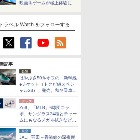
映画＆ゲームが極上体験に
トラベル Watch をフォローする
新記事
鉄道
はやぶさ50％オフの「新幹線
eチケット（トクだ値スペシ
ャル28）」発売。秋冬乗車
分、えきねっと限定
グッズ
Zoff、「MLB」6球団コラ
ボ。サングラス24種とチャー
ムにもなるメガネ拭きなど雑
貨24種
航空
JAL、羽田～香港線の深夜便