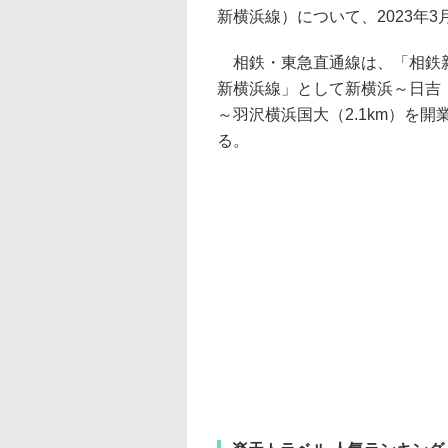
新横浜線）について、2023年3
相鉄・東急直通線は、「相鉄新
新横浜線」として新横浜～日吉（5
～羽沢横浜国大（2.1km）を
る。