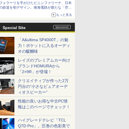
フェラーリを手がけたピニンファリーナ、日本
の鉄道を初デザイン。南海電鉄が新たな「空港
特急」をなにわ筋線へ導入
もっと見る
Special Site
「A&ultima SP4000T」の魅
力！ポケットに入るオーディ
オの醍醐味
レイズのプレミアムカー向け
ブランドHOMURAから
「2×9R」が登場！
クリエイティブが作った2万
円台の“小さなピュアオーデ
ィオスピーカー”
性能の良いお得な中古PC情
報はこのページでチェック！
ハイグレードテレビ「TCL
Q7D Pro」。圧巻の色彩美で