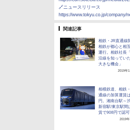
🔗ニュースリリース
https://www.tokyu.co.jp/company/n
関連記事
相鉄・JR直通線
相鉄が都心と相
運行。相鉄社長
沿線を知ってい
大きな機会」
2019年
相模鉄道、相鉄・
通線の加算運賃は
円。湘南台駅～渋
新宿駅/東京駅間は
賃で908円で認
2019