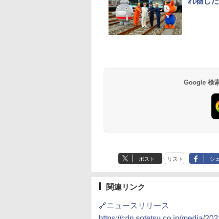
れ物した
草津温泉 ホテル櫻
品川プリンスホテル
グランドニッコー東
海のサウナ＆スパ
東京ドームホテル
シェラトン・グラン
井
京ベイ 舞浜
オールインクルーシ
デ・トーキョーベ
7,037円～
7,980円～
ブ 島原温泉ホテル
イ・ホテル
14,300円～
6,800円～
南風楼
10,450円～
7,950円～
Google
ポスト
リスト
シ
関連リンク
🔗ニュースリリース
https://cdn.sotetsu.co.jp/media/20