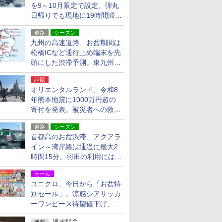
を9～10月限定で設定。弾丸
日帰りでも現地に19時間滞在
できる
道路
シーズン
九州の高速道路、お盆期間は
松橋ICなど通行止め端末を先
頭にした渋滞予測。東九州道
への迂回は料金調整を実施
話題
オリエンタルランド、令和8
年熊本地震に1000万円超の
寄付を発表。被災者への救援
活動・復旧支援
道路
シーズン
首都高のお盆渋滞、アクアラ
イン～湾岸線は通過に最大2
時間15分。羽田の利用には
「空港西出口」の利用検討を
セール
ユニクロ、今日から「お盆特
別セール」。涼感シアサッカ
ーワンピース待望値下げ、撥
水ギアショーツは1990円に
週末駅弁