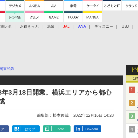
旅レポ
お得きっぷ
温泉
JAL
ANA
ディズニー
USJ
関東私鉄
1
3年3月18日開業。横浜エリアから都心
成
編集部：松本俊哉
2022年12月16日 14:28
ェア
はてブ
note
LinkedIn