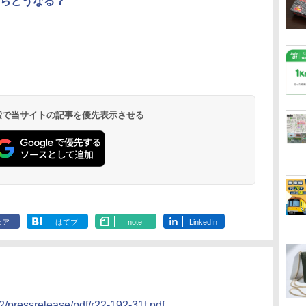
らどうなる？
北陸 福井 あわら
品川プリンスホテ
舞浜ビューホテル
箱根湯本温泉 ホテ
ホテルトラスティ東
オリエンタルホテル
下呂温泉 水明館
住友不動産ホテル ヴ
東京ベイ舞浜ホテル
温泉 清風荘（北陸
ル イーストタワー
ｂｙ ＨＵＬＩＣ
ル おかだ
京ベイサイド
東京ベイ
ィラフォンテーヌグラ
ファーストリゾート
8,250円～
最大級の庭園露天風
（旧：東京ベイ舞浜
ンド東京有明
9,958円～
11,200円～
5,450円～
5,200円～
4,290円～
呂の宿 清風荘）
ホテル）
19,541円～
5,758円～
6,070円～
 検索で当サイトの記事を優先表示させる
ェア
はてブ
note
LinkedIn
22/pressrelease/pdf/r22-192-31t.pdf