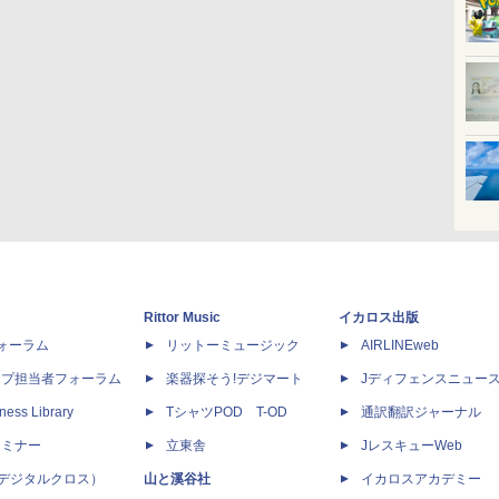
Rittor Music
イカロス出版
dフォーラム
リットーミュージック
AIRLINEweb
ップ担当者フォーラム
楽器探そう!デジマート
Jディフェンスニュー
ness Library
TシャツPOD T-OD
通訳翻訳ジャーナル
セミナー
立東舎
JレスキューWeb
 X（デジタルクロス）
山と溪谷社
イカロスアカデミー