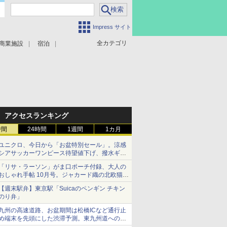
Impress サイト
全カテゴリ
商業施設
宿泊
アクセスランキング
時間
24時間
1週間
1カ月
ユニクロ、今日から「お盆特別セール」。涼感
シアサッカーワンピース待望値下げ、撥水ギア
ショーツは1990円に
「リサ・ラーソン」がま口ポーチ付録、大人の
おしゃれ手帖 10月号。ジャカード織の北欧猫デ
ザイン
【週末駅弁】東京駅「Suicaのペンギン チキン
のり弁」
九州の高速道路、お盆期間は松橋ICなど通行止
め端末を先頭にした渋滞予測。東九州道への迂
回は料金調整を実施