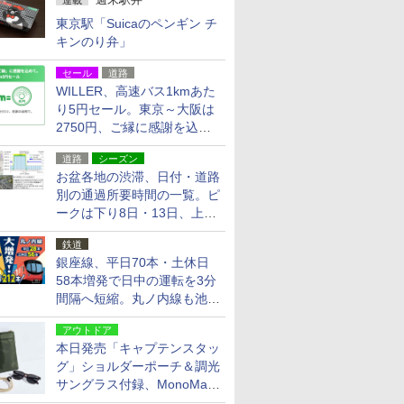
連載
東京駅「Suicaのペンギン チ
キンのり弁」
セール
道路
WILLER、高速バス1kmあた
り5円セール。東京～大阪は
2750円、ご縁に感謝を込め
た20周年記念キャンペーン
道路
シーズン
お盆各地の渋滞、日付・道路
別の通過所要時間の一覧。ピ
ークは下り8日・13日、上り
14日・15日
鉄道
銀座線、平日70本・土休日
58本増発で日中の運転を3分
間隔へ短縮。丸ノ内線も池袋
～中野坂上を4分間隔に
アウトドア
本日発売「キャプテンスタッ
グ」ショルダーポーチ＆調光
サングラス付録、MonoMax
9月号増刊