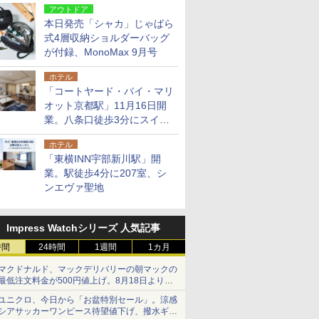
アウトドア
本日発売「シャカ」じゃばら
式4層収納ショルダーバッグ
が付録、MonoMax 9月号
ホテル
「コートヤード・バイ・マリ
オット京都駅」11月16日開
業。八条口徒歩3分にスイー
ト含む全270室、ダイニング
ホテル
も併設
「東横INN宇部新川駅」開
業。駅徒歩4分に207室、シ
ンエヴァ聖地
Impress Watchシリーズ 人気記事
時間
24時間
1週間
1カ月
マクドナルド、マックデリバリーの朝マックの
最低注文料金が500円値上げ。8月18日より
1,500円から受付
ユニクロ、今日から「お盆特別セール」。涼感
シアサッカーワンピース待望値下げ、撥水ギア