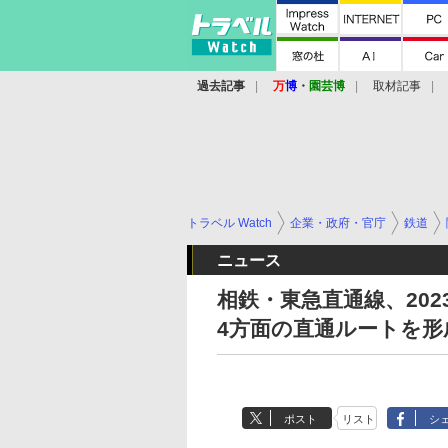
過去記事
万
博
・
園芸博
取材記事
トラベル Watch
企業・政府・官庁
鉄道
ニュース
相鉄・東急直通線、202
4方面の直通ルートを形
ポスト
リスト
シ