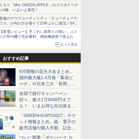
ショーツは1990円に
ミスド「Mrs. GREEN APPLE」のコラボドーナ
ツ4種、いよいよ発売！
老舗のマウスユーティリティ「チューチューマ
ウス」がAIの力を借りて15年ぶりに復活／64bit
化、Windows 10/11、「Chrome」も走り回
【家電レビュー】手ごわい雑草との戦い、コメ
る。復活記念で2026年末まで500円
リの草刈機で完全勝利 掃除機感覚で使えた
もっと見る
おすすめ記事
8月開催の花火大会まとめ。
国内最大級2.4万発「幕張ビ
ーチ」や日本三大「長岡」な
ど大型イベント目白押し！
全国で旅行キャンペーン
続々、最大1万5000円オフ
も！ いまお得な自治体まと
め
「GREEN×EXPO2027」チケ
ット情報まとめ。紙・電子の
販売店舗や購入手順、記念チ
ケットも解説
ついに開業「ポケパーク カ