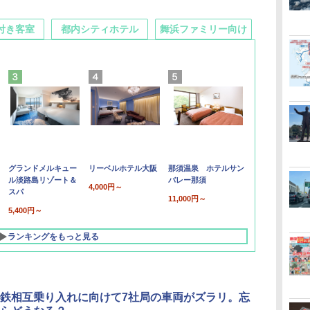
付き客室
都内シティホテル
舞浜ファミリー向け
グランドメルキュー
リーベルホテル大阪
那須温泉 ホテルサン
ル淡路島リゾート＆
バレー那須
4,000円～
スパ
11,000円～
5,400円～
ランキングをもっと見る
鉄相互乗り入れに向けて7社局の車両がズラリ。忘