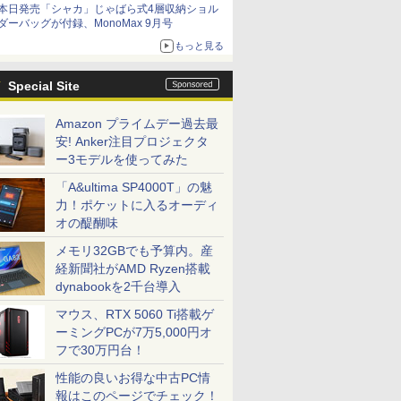
本日発売「シャカ」じゃばら式4層収納ショル
ダーバッグが付録、MonoMax 9月号
もっと見る
Special Site
Amazon プライムデー過去最
安! Anker注目プロジェクタ
ー3モデルを使ってみた
「A&ultima SP4000T」の魅
力！ポケットに入るオーディ
オの醍醐味
メモリ32GBでも予算内。産
経新聞社がAMD Ryzen搭載
dynabookを2千台導入
マウス、RTX 5060 Ti搭載ゲ
ーミングPCが7万5,000円オ
フで30万円台！
性能の良いお得な中古PC情
報はこのページでチェック！