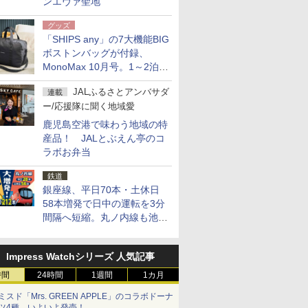
ンエヴァ聖地
グッズ
「SHIPS any」の7大機能BIG
ボストンバッグが付録、
MonoMax 10月号。1～2泊の
荷物、キャリーオンも可能
JALふるさとアンバサダ
連載
ー/応援隊に聞く地域愛
鹿児島空港で味わう地域の特
産品！ JALとぶえん亭のコ
ラボお弁当
鉄道
銀座線、平日70本・土休日
58本増発で日中の運転を3分
間隔へ短縮。丸ノ内線も池袋
～中野坂上を4分間隔に
Impress Watchシリーズ 人気記事
時間
24時間
1週間
1カ月
ミスド「Mrs. GREEN APPLE」のコラボドーナ
ツ4種、いよいよ発売！