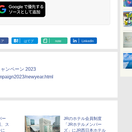
ェア
はてブ
note
LinkedIn
ャンペーン 2023
campaign2023/newyear.html
バー
JRのホテル会員制度
場、ス
「JRホテルメンバー
ーに
ズ」にJR西日本ホテル