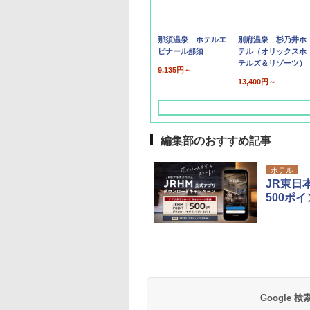
那須温泉 ホテルエ
別府温泉 杉乃井ホ
ピナール那須
テル（オリックスホ
テルズ＆リゾーツ）
9,135円～
13,400円～
編集部のおすすめ記事
ホテル
JR東日
500ポ
草津温泉 ホテル櫻
品川プリンスホテル
グランドニッコー東
海のサウナ＆スパ
東京ドームホテル
シェラトン・グラン
井
京ベイ 舞浜
オールインクルーシ
デ・トーキョーベ
7,037円～
7,980円～
ブ 島原温泉ホテル
イ・ホテル
14,300円～
6,800円～
南風楼
10,450円～
7,950円～
Google