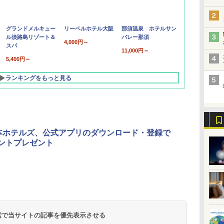
グランドメルキュー
リーベルホテル大阪
那須温泉 ホテルサン
ル淡路島リゾート＆
バレー那須
4,000円～
スパ
11,000円～
5,400円～
ランキングをもっと見る
本ホテルズ、公式アプリのダウンロード・登録で
イントプレゼント
北陸 福井 あわら
品川プリンスホテ
舞浜ビューホテル
箱根湯本温泉 ホテ
ホテルトラスティ東
オリエンタルホテル
下呂温泉 水明館
住友不動産ホテル ヴ
東京ベイ舞浜ホテル
温泉 清風荘（北陸
ル イーストタワー
ｂｙ ＨＵＬＩＣ
ル おかだ
京ベイサイド
東京ベイ
ィラフォンテーヌグラ
ファーストリゾート
8,250円～
最大級の庭園露天風
（旧：東京ベイ舞浜
ンド東京有明
9,958円～
11,200円～
5,450円～
5,200円～
4,290円～
呂の宿 清風荘）
ホテル）
19,541円～
5,758円～
6,070円～
 検索で当サイトの記事を優先表示させる