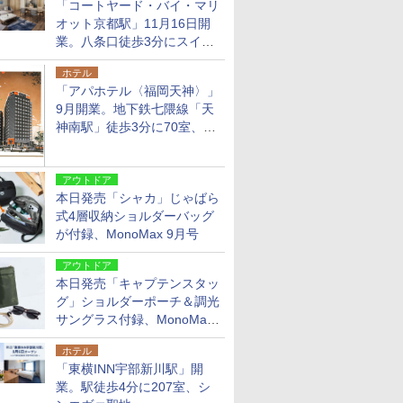
「コートヤード・バイ・マリ
オット京都駅」11月16日開
業。八条口徒歩3分にスイー
ト含む全270室、ダイニング
ホテル
も併設
「アパホテル〈福岡天神〉」
9月開業。地下鉄七隈線「天
神南駅」徒歩3分に70室、エ
リア初の直営店
アウトドア
本日発売「シャカ」じゃばら
式4層収納ショルダーバッグ
が付録、MonoMax 9月号
アウトドア
本日発売「キャプテンスタッ
グ」ショルダーポーチ＆調光
サングラス付録、MonoMax
9月号増刊
ホテル
「東横INN宇部新川駅」開
業。駅徒歩4分に207室、シ