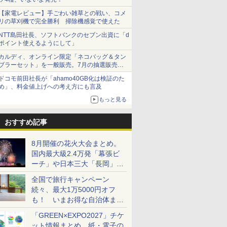
【家電レビュー】手ごわい雑草との戦い、コメ
リの草刈機で完全勝利 掃除機感覚で使えた
NTT島田社長、ソフトバンクのセブン出資に「d
ポイント使えるようにして」
カルディ、オンライン限定「ネコバッグ＆タン
ブラーセット」を一般販売。7月の抽選販売の
当選無効分
ドコモ前田社長が「ahamo40GB化は検証のた
め」、料金値上げへの考え方にも言及
もっと見る
おすすめ記事
8月開催の花火大会まとめ。
国内最大級2.4万発「幕張ビ
ーチ」や日本三大「長岡」な
ど大型イベント目白押し！
全国で旅行キャンペーン
続々、最大1万5000円オフ
も！ いまお得な自治体まと
め
「GREEN×EXPO2027」チケ
ット情報まとめ。紙・電子の