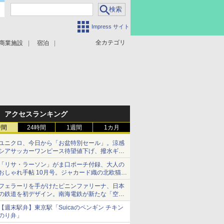
Impress サイト
全カテゴリ
商業施設
宿泊
アクセスランキング
時間
24時間
1週間
1カ月
ユニクロ、今日から「お盆特別セール」。涼感
シアサッカーワンピース待望値下げ、撥水ギア
ショーツは1990円に
「リサ・ラーソン」がま口ポーチ付録、大人の
おしゃれ手帖 10月号。ジャカード織の北欧猫デ
ザイン
フェラーリを手がけたピニンファリーナ、日本
の鉄道を初デザイン。南海電鉄が新たな「空港
特急」をなにわ筋線へ導入
【週末駅弁】東京駅「Suicaのペンギン チキン
のり弁」