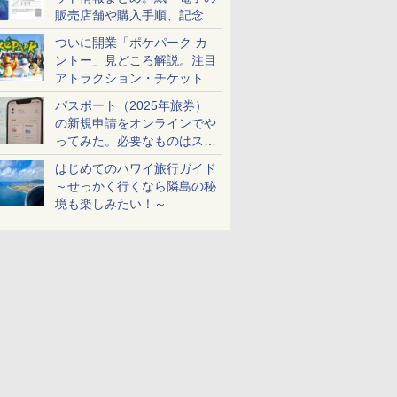
販売店舗や購入手順、記念チ
ケットも解説
ついに開業「ポケパーク カ
ントー」見どころ解説。注目
アトラクション・チケット手
配・来場前に必要な準備は？
パスポート（2025年旅券）
の新規申請をオンラインでや
ってみた。必要なものはスマ
ホとマイナカードのみ
はじめてのハワイ旅行ガイド
～せっかく行くなら隣島の秘
境も楽しみたい！～