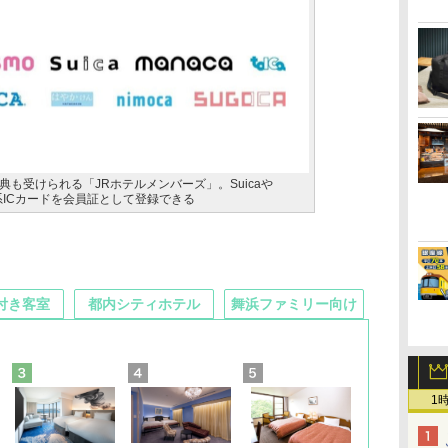
も受けられる「JRホテルメンバーズ」。Suicaや
通系ICカードを会員証として登録できる
付き客室
都内シティホテル
舞浜ファミリー向け
1