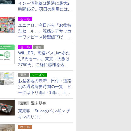
イン～湾岸線は通過に最大2
時間15分。羽田の利用には
「空港西出口」の利用検討を
セール
ユニクロ、今日から「お盆特
別セール」。涼感シアサッカ
ーワンピース待望値下げ、撥
水ギアショーツは1990円に
セール
道路
WILLER、高速バス1kmあた
り5円セール。東京～大阪は
2750円、ご縁に感謝を込め
た20周年記念キャンペーン
道路
シーズン
お盆各地の渋滞、日付・道路
別の通過所要時間の一覧。ピ
ークは下り8日・13日、上り
14日・15日
週末駅弁
連載
東京駅「Suicaのペンギン チ
キンのり弁」
ホテル