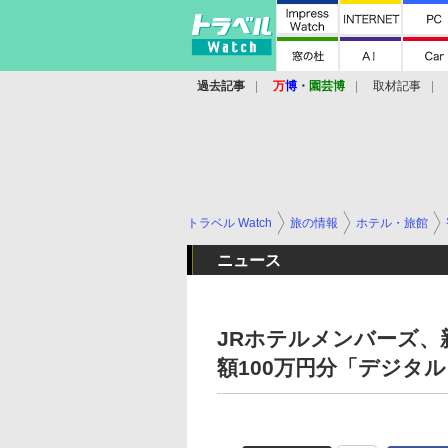
過去記事
万
博
・
園芸博
取材記事
トラベル Watch
旅の情報
ホテル・旅館
ニュース
JRホテルメンバーズ、
額100万円分「デジタ