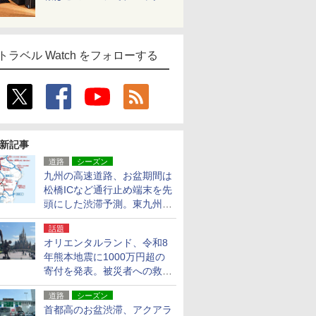
トラベル Watch をフォローする
新記事
道路
シーズン
九州の高速道路、お盆期間は
松橋ICなど通行止め端末を先
頭にした渋滞予測。東九州道
への迂回は料金調整を実施
話題
オリエンタルランド、令和8
年熊本地震に1000万円超の
寄付を発表。被災者への救援
活動・復旧支援
道路
シーズン
首都高のお盆渋滞、アクアラ