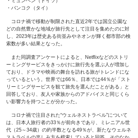
・ミュンヘン（ドイツ）
・バンコク（タイ）
コロナ禍で移動が制限された直近2年では国立公園な
どの自然豊かな地域が旅行先として注目を集めたのに対
し、2023年は歴史ある街並みやネオンが輝く都市部の検
索数が多い結果となった。
また同調査アンケートによると、Netflixなどのストリ
ーミングサービスをきっかけに旅行先を選ぶ人が増加し
ており、ドラマや映画の舞台を訪れる旅がトレンドにな
っているという。世界では66％、日本では44％が「スト
リーミングサービスを観て旅先を選んだことがある」と
回答しており、友人や家族からのアドバイスと同じくら
い影響力を持つことが分かった。
コロナ禍で注目された“ウェルネストラベル”について
は、日本人旅行者の33％が前向きであり、ミレニアル世
代（25～34歳）の約半数となる49％が、新たなウェルネ
ストラベルの楽しみ方を模索していると回答。そのなか