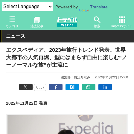
Powered by
Translate
トラベル Watch
地域
海外旅行
東アジア
カテゴリ
過去記事
検索
Impressサイト
ニュース
エクスペディア、2023年旅行トレンド発表。世界
大都市の人気再燃、型にはまらず自由に楽しむ“ノ
ーノーマルな旅”が主流に
編集部：白江ちなみ
2022年11月22日 22:08
リスト
2022年11月22日 発表