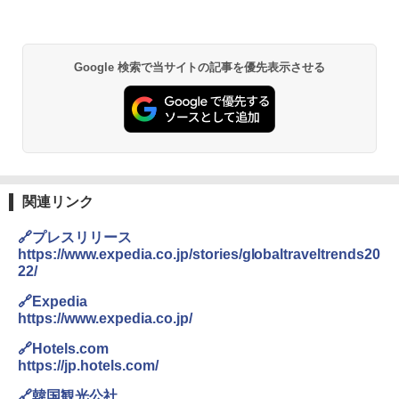
DEWEL パラソル 大型 ビーチ アウトドアパ
ラソル ガーデン サイトシート付 折りたたみ
Google 検索で当サイトの記事を優先表示させる
防水 UVカット 4段階高さ調整 軽量 収納袋付
き
￥6,459
熊撃退スプレー 熊よけスプレー 熊スプレー
【日本企業販売】超強力クマ対策スプレー 30
0ml（連続噴射30秒）110ml（連続噴射15
関連リンク
秒）射程5～10m 安全ロック搭載 携帯収納袋
付き ヒグマ・イノシシ対策 自治体・教育機
🔗プレスリリース
関の購入実績 登山・キャンプ・アウトドア・
https://www.expedia.co.jp/stories/globaltraveltrends20
防災用品 長期保存可能 緊急時用 日本国内発
22/
送
🔗Expedia
￥3,680
https://www.expedia.co.jp/
🔗Hotels.com
ポインターライト 強力 小型 緑色/赤色/青紫色
https://jp.hotels.com/
USB充電式 高精度 超長距離照射 長時間使用
可能 安全ロック付き 高安全性 金属製耐久 コ
🔗韓国観光公社