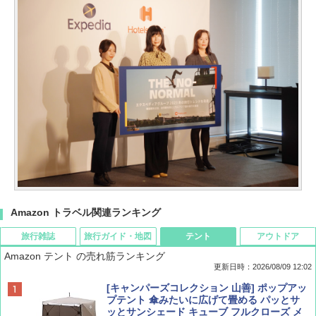
Amazon トラベル関連ランキング
旅行雑誌
旅行ガイド・地図
テント
アウトドア
Amazon テント の売れ筋ランキング
更新日時：2026/08/09 12:02
BE-PAL(ビ-パル) 2026年 9 月号【特別付録:
地球の歩き方 スター・ウォーズ
[キャンパーズコレクション 山善] ポップアッ
SOTO ミニマル"旅"財布 ランダム2種】
プテント 傘みたいに広げて畳める パッとサ
ッとサンシェード キューブ フルクローズ メ
￥2,695