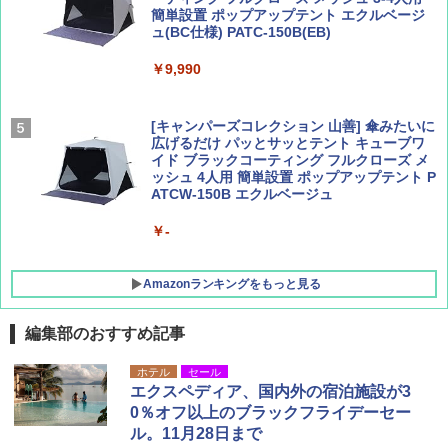
簡単設置 ポップアップテント エクルベージ
AIRLINE（エアライン）2026年9月号【特
新しい日本地理 地図・統計・移動から読み
ュ(BC仕様) PATC-150B(EB)
集】ボーイング110周年を祝して！
解く (講談社現代新書)
￥9,990
￥1,760
￥1,540
[キャンパーズコレクション 山善] 傘みたいに
広げるだけ パッとサッとテント キューブワ
イド ブラックコーティング フルクローズ メ
ッシュ 4人用 簡単設置 ポップアップテント P
ATCW-150B エクルベージュ
￥-
Amazonランキングをもっと見る
編集部のおすすめ記事
GRANDOOR ステンレス保冷剤 2個セット 2
ホテル
セール
026リニューアル 急速冷凍 空間倍増 衛生的
エクスペディア、国内外の宿泊施設が3
コンパクト 保冷力長持ち
0％オフ以上のブラックフライデーセー
ル。11月28日まで
￥2,980