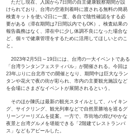
ただし現在、入国から7日間の自主健康観察期間が設
けられており、台湾の空港到着時に渡される無料の簡易
検査キットを使い2日に一度、各自で陰性確認をする必
要がある（滞在期間は7日間以内でもOK）。検査結果の
報告義務はなく、滞在中に少し体調不良になった場合な
ど、個々で健康管理をするために活用してほしいとのこ
と。
2023年2月5日～19日には、台湾の一大イベントである
「台湾ランタンフェスティバル」が開催される。今回は
23年ぶりに台北市での開催となり、期間中は巨大なラン
タンや花火で夜の街が彩られ、市内の主要観光施設など
を会場にさまざなイベントが展開されるという。
そのほか陳氏は最新の観光スタイルとして、ハイキン
グ、サイクリング、観光列車などで自然景勝地を巡るグ
リーンツーリズムを提案。一方で、市街地の煌びやかな
夜景と台湾グルメを堪能できる「2階建てレストランバ
ス」などもアピールした。