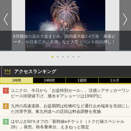
8月開催の花火大会まとめ。国内最大級2.4万発「幕張ビ
ーチ」や日本三大「長岡」など大型イベント目白押し！
●
●
●
●
●
●
アクセスランキング
1時間
24時間
1週間
1カ月
ユニクロ、今日から「お盆特別セール」。涼感シアサッカーワン
ピース待望値下げ、撥水ギアショーツは1990円に
九州の高速道路、お盆期間は松橋ICなど通行止め端末を先頭にし
た渋滞予測。東九州道への迂回は料金調整を実施
はやぶさ50％オフの「新幹線eチケット（トクだ値スペシャル
28）」発売。秋冬乗車分、えきねっと限定