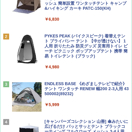
ッシュ 簡単設置 ワンタッチテント キャンプ
￥1,500
&ハイキング カーキ PATC-150(KH)
￥6,830
ディズニーファン ２０２６年 ９月号 [雑
D40 地球の歩き方 チェンマイ タイ北部の魅
誌] (ＤＩＳＮＥＹ ＦＡＮ)
力的な町 2026～2027 地球の歩き方D アジア
PYKES PEAK (パイクスピーク) 着替えテン
ト プライバシー テント 【中が透けない】 1
￥713
￥2,079
人用 折りたたみ 防災グッズ 災害用トイレ ビ
ーチ ピクニック ポップアップテント 携帯 簡
易 トイレテント (ブラック)
山と溪谷 2026年8月号「南アルプス大全」
A09 地球の歩き方 イタリア 2026～2027 地
￥4,980
球の歩き方A ヨーロッパ
￥1,540
￥2,479
ENDLESS BASE 《めざましテレビで紹介》
テント ワンタッチ RENEW 幅200 2-3人用 43
500002(89232)
Coyote No.89 特集 星野道夫 夢見る旅
A26 地球の歩き方 チェコ ポーランド スロヴ
ァキア 2026～2027 地球の歩き方A ヨーロッ
￥5,999
パ
￥1,540
￥2,277
[キャンパーズコレクション 山善] 傘みたいに
広げるだけ パッとサッとテント ブラックコ
ーティング フルクローズ メッシュ 3-4人用