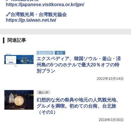
ンパクト多機能設計 持ち運び便利 アウトド
https://japanese.visitkorea.or.kr/jpn/
ア/オフィス/教育現場/展示会用 緑
🔗台湾観光局・台湾観光協会
￥1,180
https://jp.taiwan.net.tw/
HYREKK 八角形タープ 防水タープ 3×4.5m
ブラックラバーコーティング UPF50+ UVカ
関連記事
ット 5000mm耐水圧 210D生地 遮光
お出かけ
航空
￥6,579
エクスペディア、韓国ソウル・釜山・済
州島の5つのホテルで最大20％オフの特
別プラン
2022年10月14日
旅レポ
幻想的な光の祭典や地元の人気観光地、
グルメを満喫。初めての台南、台北旅
（その1）
2018年3月30日