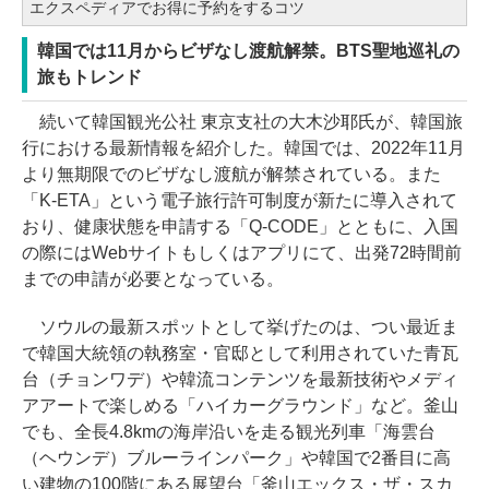
エクスペディアでお得に予約をするコツ
韓国では11月からビザなし渡航解禁。BTS聖地巡礼の
旅もトレンド
続いて韓国観光公社 東京支社の大木沙耶氏が、韓国旅
行における最新情報を紹介した。韓国では、2022年11月
より無期限でのビザなし渡航が解禁されている。また
「K‐ETA」という電子旅行許可制度が新たに導入されて
おり、健康状態を申請する「Q-CODE」とともに、入国
の際にはWebサイトもしくはアプリにて、出発72時間前
までの申請が必要となっている。
ソウルの最新スポットとして挙げたのは、つい最近ま
で韓国大統領の執務室・官邸として利用されていた青瓦
台（チョンワデ）や韓流コンテンツを最新技術やメディ
アアートで楽しめる「ハイカーグラウンド」など。釜山
でも、全長4.8kmの海岸沿いを走る観光列車「海雲台
（ヘウンデ）ブルーラインパーク」や韓国で2番目に高
い建物の100階にある展望台「釜山エックス・ザ・スカ