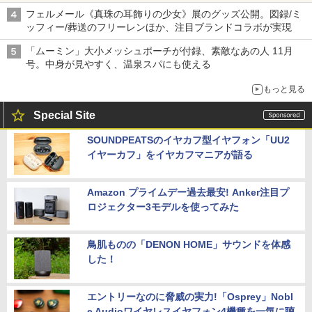
フェルメール《真珠の耳飾りの少女》展のグッズ公開。図録/ミ
ッフィー/葬送のフリーレンほか、注目ブランドコラボが実現
「ムーミン」大小メッシュポーチが付録、素敵なあの人 11月
号。中身が見やすく、温泉スパにも使える
もっと見る
Special Site
SOUNDPEATSのイヤカフ型イヤフォン「UU2
イヤーカフ」をイヤカフマニアが語る
Amazon プライムデー過去最安! Anker注目プ
ロジェクター3モデルを使ってみた
鳥肌ものの「DENON HOME」サウンドを体感
した！
エントリーなのに脅威の実力!「Osprey」Nobl
e Audioワイヤレスイヤフォン4機種を一気に聴