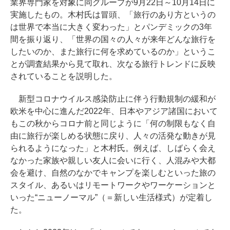
業界専門家を対象に同グループが9月22日～10月14日に
実施したもの。木村氏は冒頭、「旅行のあり方というの
は世界で本当に大きく変わった」とパンデミックの3年
間を振り返り、「世界の国々の人々が来年どんな旅行を
したいのか、また旅行に何を求めているのか」というこ
とが調査結果から見て取れ、次なる旅行トレンドに反映
されていることを説明した。
新型コロナウイルス感染防止に伴う行動規制の緩和が
欧米を中心に進んだ2022年、日本やアジア諸国において
もこの秋からコロナ前と同じように「何の制限もなく自
由に旅行が楽しめる状態に戻り、人々の活発な動きが見
られるようになった」と木村氏。例えば、しばらく会え
なかった家族や親しい友人に会いに行く、人混みや大都
会を避け、自然のなかでキャンプを楽しむといった旅の
スタイル、あるいはリモートワークやワーケーションと
いった“ニューノーマル”（＝新しい生活様式）が定着し
た。