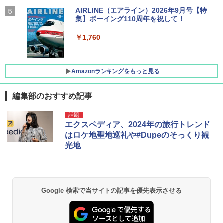
AIRLINE（エアライン）2026年9月号【特
集】ボーイング110周年を祝して！
￥1,760
Amazonランキングをもっと見る
編集部のおすすめ記事
D40 地球の歩き方 チェンマイ タイ北部の魅
[キャンパーズコレクション 山善] ポップアッ
BUNDOK(バンドック)ソロ ドーム 1 EX BDK
話題
力的な町 2026～2027 地球の歩き方D アジア
プテント 傘みたいに広げて畳める パッとサ
-08EX カーキ ソロキャンプ ポリエステル フ
エクスペディア、2024年の旅行トレンド
ッとサンシェード キューブ フルクローズ メ
レーム テント
はロケ地聖地巡礼や#Dupeのそっくり観
ッシュ 簡単設置 ワンタッチテント キャンプ
￥2,079
光地
&ハイキング カーキ PATC-150(KH)
￥14,800
￥6,831
A09 地球の歩き方 イタリア 2026～2027 地
GRANDOOR ステンレス保冷剤 2個セット 2
球の歩き方A ヨーロッパ
026リニューアル 急速冷凍 空間倍増 衛生的
Google 検索で当サイトの記事を優先表示させる
PYKES PEAK (パイクスピーク) 着替えテン
コンパクト 保冷力長持ち
ト プライバシー テント 【中が透けない】 1
￥2,479
人用 折りたたみ 防災グッズ 災害用トイレ ビ
￥2,980
ーチ ピクニック ポップアップテント 携帯 簡