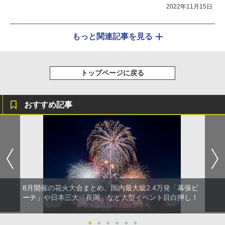
2022年11月15日
もっと関連記事を見る
トップページに戻る
おすすめ記事
8月開催の花火大会まとめ。国内最大級2.4万発「幕張ビ
ーチ」や日本三大「長岡」など大型イベント目白押し！
●
●
●
●
●
●