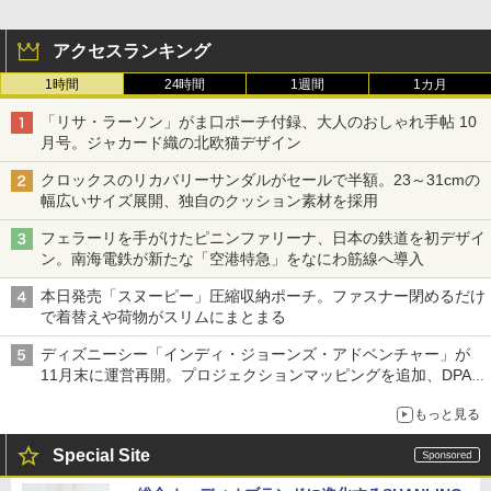
アクセスランキング
1時間
24時間
1週間
1カ月
「リサ・ラーソン」がま口ポーチ付録、大人のおしゃれ手帖 10
月号。ジャカード織の北欧猫デザイン
クロックスのリカバリーサンダルがセールで半額。23～31cmの
幅広いサイズ展開、独自のクッション素材を採用
フェラーリを手がけたピニンファリーナ、日本の鉄道を初デザイ
ン。南海電鉄が新たな「空港特急」をなにわ筋線へ導入
本日発売「スヌーピー」圧縮収納ポーチ。ファスナー閉めるだけ
で着替えや荷物がスリムにまとまる
ディズニーシー「インディ・ジョーンズ・アドベンチャー」が
11月末に運営再開。プロジェクションマッピングを追加、DPA
は1500円
もっと見る
Special Site