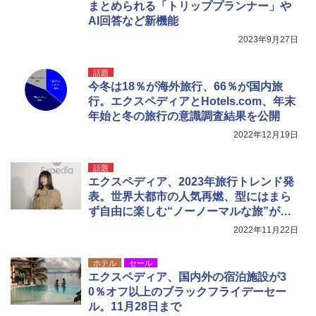
まとめられる「トリッププランナー」や
0B エクルベージュ
ア/オフィス/教育現場/展示会用 緑
AI回答など新機能
￥10,990
￥1,180
2023年9月27日
話題
今冬は18％が海外旅行、66％が国内旅
行。エクスペディアとHotels.com、年末
年始と冬の旅行の意識調査結果を公開
2022年12月19日
話題
エクスペディア、2023年旅行トレンド発
表。世界大都市の人気再燃、型にはまら
ず自由に楽しむ“ノーノーマルな旅”が主
流に
2022年11月22日
ホテル
セール
エクスペディア、国内外の宿泊施設が3
0％オフ以上のブラックフライデーセー
ル。11月28日まで