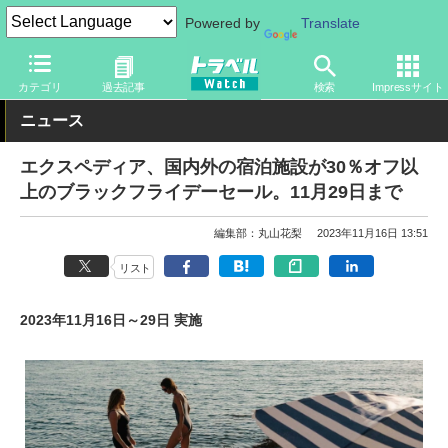
Powered by
Translate
トラベル Watch
旅の情報
書籍・Web
Webサイト
カテゴリ
過去記事
検索
Impressサイト
ニュース
エクスペディア、国内外の宿泊施設が30％オフ以
上のブラックフライデーセール。11月29日まで
編集部：丸山花梨
2023年11月16日 13:51
リスト
2023年11月16日～29日 実施