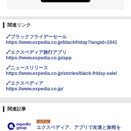
易 トイレテント (ブラック)
地球の歩き方 スター・ウォーズ
DEWEL パラソル 大型 ビーチ アウトドアパ
￥4,980
ラソル ガーデン サイトシート付 折りたたみ
￥2,695
防水 UVカット 4段階高さ調整 軽量 収納袋付
き
関連リンク
ENDLESS BASE 《めざましテレビで紹介》
テント ワンタッチ RENEW 幅200 2-3人用 43
￥6,459
🔗ブラックフライデーセール
500002(88859)
https://www.expedia.co.jp/blackfriday?langid=1041
A26 地球の歩き方 チェコ ポーランド スロヴ
ァキア 2026～2027 地球の歩き方A ヨーロッ
￥5,999
熊撃退スプレー 熊よけスプレー 熊スプレー
🔗エクスペディア旅行アプリ
パ
【日本企業販売】超強力クマ対策スプレー 30
https://www.expedia.co.jp/app
0ml（連続噴射30秒）110ml（連続噴射15
￥2,277
[キャンパーズコレクション 山善] 傘みたいに
秒）射程5～10m 安全ロック搭載 携帯収納袋
🔗ニュースリリース
広げるだけ パッとサッとテント ブラックコ
付き ヒグマ・イノシシ対策 自治体・教育機
https://www.expedia.co.jp/stories/black-friday-sale/
ーティング フルクローズ メッシュ 3-4人用
関の購入実績 登山・キャンプ・アウトドア・
簡単設置 ポップアップテント エクルベージ
防災用品 長期保存可能 緊急時用 日本国内発
新しい日本地理 地図・統計・移動から読み
🔗エクスペディア
ュ(BC仕様) PATC-150B(EB)
送
解く (講談社現代新書)
https://www.expedia.co.jp/
￥9,990
￥3,680
￥1,540
関連記事
[キャンパーズコレクション 山善] 傘みたいに
ポインターライト 強力 小型 緑色/赤色/青紫色
広げるだけ パッとサッとテント キューブ ブ
USB充電式 高精度 超長距離照射 長時間使用
ホテル
ラックコーティング フルクローズ メッシュ 3
可能 安全ロック付き 高安全性 金属製耐久 コ
エクスペディア、アプリで友達と旅程を
人用 簡単設置 ポップアップテント PATC-15
ンパクト多機能設計 持ち運び便利 アウトド