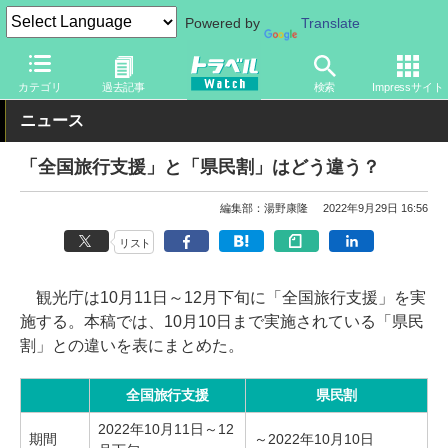
Powered by
Translate
トラベル Watch
企業・政府・官庁
政府・官庁
観光庁
カテゴリ
過去記事
検索
Impressサイト
ニュース
「全国旅行支援」と「県民割」はどう違う？
編集部：湯野康隆
2022年9月29日 16:56
リスト
観光庁は10月11日～12月下旬に「全国旅行支援」を実
施する。本稿では、10月10日まで実施されている「県民
割」との違いを表にまとめた。
全国旅行支援
県民割
2022年10月11日～12
期間
～2022年10月10日