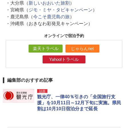
・大分県（
新しいおおいた旅割
）
・宮崎県（
ジモ・ミヤ・タビキャンペーン
）
・鹿児島県（
今こそ鹿児島の旅
）
・沖縄県（おきなわ彩発見キャンペーン）
オンラインで宿泊予約
楽天トラベル
じゃらんnet
Yahoo!トラベル
編集部のおすすめ記事
話題
観光庁、一律40％引きの「全国旅行支
援」を10月11日～12月下旬に実施。県民
割は10月10日宿泊分まで延長