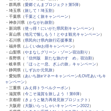
・群馬県（
愛郷ぐんまプロジェクト第5弾
）
・埼玉県（
旅して！埼玉割
）
・千葉県（
千葉とく旅キャンペーン
）
・神奈川県（
かながわ旅割
）
・新潟県（
使っ得！にいがた県民割キャンペーン
）
・富山県（
地元で愉しもう！とやま観光キャンペーン
）
・石川県（
県民向け県内旅行応援事業
）
・福井県（
ふくいdeお得キャンペーン
）
・山梨県（
やまなしグリーン・ゾーン宿泊割り
）
・長野県（
「信州版 新たな旅のすゝめ」宿泊割
）
・岐阜県（
「ほっと一息、ぎふの旅」キャンペーン
）
・静岡県（
しずおか元気旅
）
・愛知県（
あいち旅eマネーキャンペーン
/
LOVEあいちキ
ャンペーン
）
・三重県（
みえ得トラベルクーポン
）
・滋賀県（
今こそ滋賀を旅しよう ！第6弾
）
・京都府（
きょうと魅力再発見旅プロジェクト
）
・大阪府（
大阪いらっしゃいキャンペーン2022
）