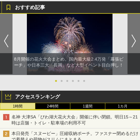
おすすめ記事
8月開催の花火大会まとめ。国内最大級2.4万発「幕張ビ
ーチ」や日本三大「長岡」など大型イベント目白押し！
●
●
●
●
●
●
アクセスランキング
1時間
24時間
1週間
1カ月
名神 大津SA「びわ湖大花火大会」開催に伴い閉鎖。明日15～21
時は店舗・トイレ・駐車場の利用不可
本日発売「スヌーピー」圧縮収納ポーチ。ファスナー閉めるだけ
で着替えや荷物がスリムにまとまる