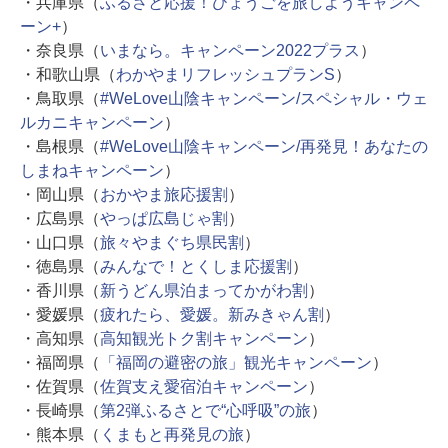
・兵庫県（
ふるさと応援！ひょうごを旅しようキャンペ
ーン+
）
・奈良県（
いまなら。キャンペーン2022プラス
）
・和歌山県（
わかやまリフレッシュプランS
）
・鳥取県（
#WeLove山陰キャンペーン/スペシャル・ウェ
ルカニキャンペーン
）
・島根県（
#WeLove山陰キャンペーン/再発見！あなたの
しまねキャンペーン
）
・岡山県（
おかやま旅応援割
）
・広島県（
やっぱ広島じゃ割
）
・山口県（
旅々やまぐち県民割
）
・徳島県（
みんなで！とくしま応援割
）
・香川県（
新うどん県泊まってかがわ割
）
・愛媛県（
疲れたら、愛媛。新みきゃん割
）
・高知県（
高知観光トク割キャンペーン
）
・福岡県（
「福岡の避密の旅」観光キャンペーン
）
・佐賀県（
佐賀支え愛宿泊キャンペーン
）
・長崎県（
第2弾ふるさとで“心呼吸”の旅
）
・熊本県（
くまもと再発見の旅
）