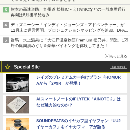
熊本の高速道路、九州道 松橋IC～えびのICなどの一般車両通行
再開は8月後半見込み
ディズニーシー「インディ・ジョーンズ・アドベンチャー」が
11月末に運営再開。プロジェクションマッピングを追加、DPA
は1500円
群馬・水上温泉に「大江戸温泉物語Premium 松乃井」開業。1万
坪の庭園湯めぐり＆豪華バイキングを体験してきた！
もっと見る
Special Site
レイズのプレミアムカー向けブランドHOMUR
Aから「2×9R」が登場！
AIスマートノートのiFLYTEK「AINOTE 2」は
なぜ魅力的なのか？
SOUNDPEATSのイヤカフ型イヤフォン「UU2
イヤーカフ」をイヤカフマニアが語る