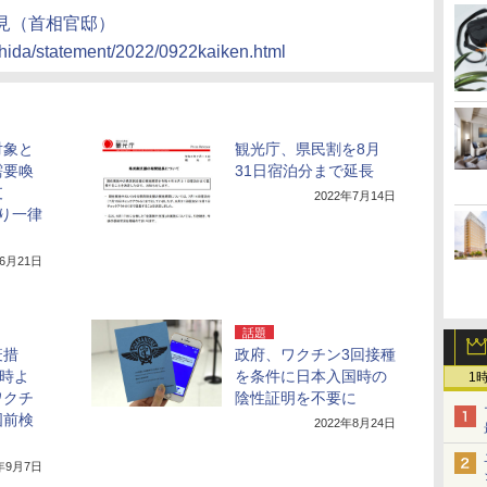
見（首相官邸）
ishida/statement/2022/0922kaiken.html
対象と
観光庁、県民割を8月
需要喚
31日宿泊分まで延長
支
2022年7月14日
り一律
年6月21日
話題
疫措
政府、ワクチン3回接種
0時よ
を条件に日本入国時の
1
ワクチ
陰性証明を不要に
国前検
2022年8月24日
2年9月7日