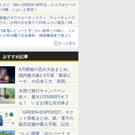
ショーツは1990円に
ミスド「Mrs. GREEN APPLE」のコラボドーナ
ツ4種、いよいよ発売！
老舗のマウスユーティリティ「チューチューマ
ウス」がAIの力を借りて15年ぶりに復活／64bit
化、Windows 10/11、「Chrome」も走り回
【家電レビュー】手ごわい雑草との戦い、コメ
る。復活記念で2026年末まで500円
リの草刈機で完全勝利 掃除機感覚で使えた
もっと見る
おすすめ記事
8月開催の花火大会まとめ。
国内最大級2.4万発「幕張ビ
ーチ」や日本三大「長岡」な
ど大型イベント目白押し！
全国で旅行キャンペーン
続々、最大1万5000円オフ
も！ いまお得な自治体まと
め
「GREEN×EXPO2027」チケ
ット情報まとめ。紙・電子の
販売店舗や購入手順、記念チ
ケットも解説
ついに開業「ポケパーク カ