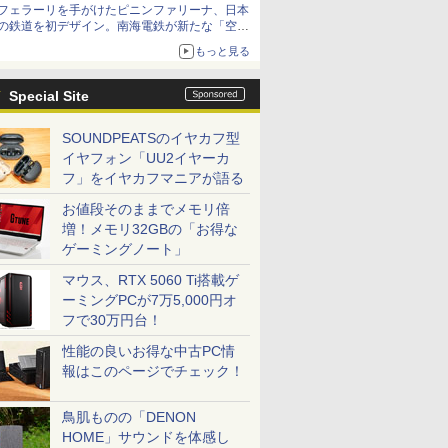
フェラーリを手がけたピニンファリーナ、日本
の鉄道を初デザイン。南海電鉄が新たな「空港
特急」をなにわ筋線へ導入
もっと見る
Special Site
SOUNDPEATSのイヤカフ型
イヤフォン「UU2イヤーカ
フ」をイヤカフマニアが語る
お値段そのままでメモリ倍
増！メモリ32GBの「お得な
ゲーミングノート」
マウス、RTX 5060 Ti搭載ゲ
ーミングPCが7万5,000円オ
フで30万円台！
性能の良いお得な中古PC情
報はこのページでチェック！
鳥肌ものの「DENON
HOME」サウンドを体感し