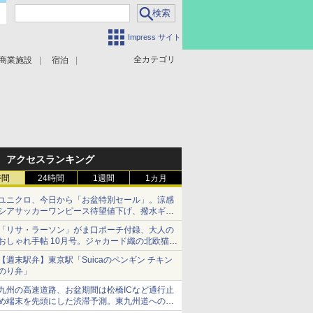
Impress サイト
全カテゴリ
商業施設
宿泊
アクセスランキング
時間
24時間
1週間
1カ月
ユニクロ、今日から「お盆特別セール」。涼感
シアサッカーワンピース待望値下げ、撥水ギア
ショーツは1990円に
「リサ・ラーソン」がま口ポーチ付録、大人の
おしゃれ手帖 10月号。ジャカード織の北欧猫デ
ザイン
【週末駅弁】東京駅「Suicaのペンギン チキン
のり弁」
九州の高速道路、お盆期間は松橋ICなど通行止
め端末を先頭にした渋滞予測。東九州道への迂
回は料金調整を実施