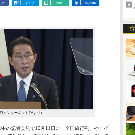
ェア
はてブ
note
LinkedIn
府インターネットTVより）
中の記者会見で10月11日に「全国旅行割」や「イ