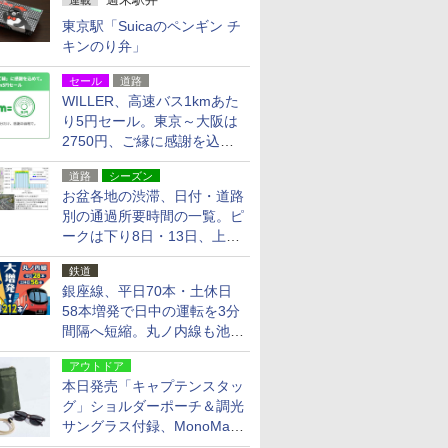
連載
東京駅「Suicaのペンギン チ
キンのり弁」
セール
道路
WILLER、高速バス1kmあた
り5円セール。東京～大阪は
2750円、ご縁に感謝を込め
た20周年記念キャンペーン
道路
シーズン
お盆各地の渋滞、日付・道路
別の通過所要時間の一覧。ピ
ークは下り8日・13日、上り
14日・15日
鉄道
銀座線、平日70本・土休日
58本増発で日中の運転を3分
間隔へ短縮。丸ノ内線も池袋
～中野坂上を4分間隔に
アウトドア
本日発売「キャプテンスタッ
グ」ショルダーポーチ＆調光
サングラス付録、MonoMax
9月号増刊