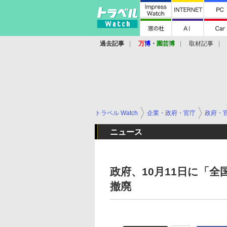
過去記事
万
博
・
園芸博
取材記事
トラベル Watch
企業・政府・官庁
政府・
ニュース
政府、10月11日に「
撤廃