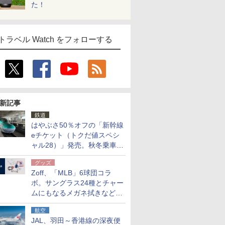
た！
トラベル Watch をフォローする
新記事
鉄道
はやぶさ50％オフの「新幹線
eチケット（トクだ値スペシ
ャル28）」発売。秋冬乗車
分、えきねっと限定
グッズ
Zoff、「MLB」6球団コラ
ボ。サングラス24種とチャー
ムにもなるメガネ拭きなど雑
貨24種
航空
JAL、羽田～香港線の深夜便