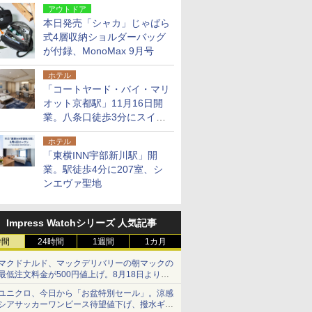
アウトドア
本日発売「シャカ」じゃばら
式4層収納ショルダーバッグ
が付録、MonoMax 9月号
ホテル
「コートヤード・バイ・マリ
オット京都駅」11月16日開
業。八条口徒歩3分にスイー
ト含む全270室、ダイニング
ホテル
も併設
「東横INN宇部新川駅」開
業。駅徒歩4分に207室、シ
ンエヴァ聖地
Impress Watchシリーズ 人気記事
時間
24時間
1週間
1カ月
マクドナルド、マックデリバリーの朝マックの
最低注文料金が500円値上げ。8月18日より
1,500円から受付
ユニクロ、今日から「お盆特別セール」。涼感
シアサッカーワンピース待望値下げ、撥水ギア