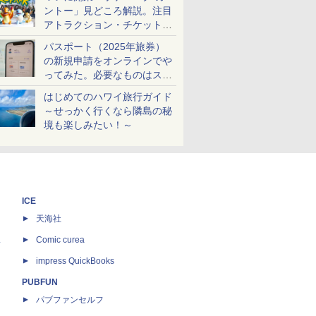
ントー」見どころ解説。注目
アトラクション・チケット手
配・来場前に必要な準備は？
パスポート（2025年旅券）
の新規申請をオンラインでや
ってみた。必要なものはスマ
ホとマイナカードのみ
はじめてのハワイ旅行ガイド
～せっかく行くなら隣島の秘
境も楽しみたい！～
ICE
天海社
ス
Comic curea
impress QuickBooks
PUBFUN
パブファンセルフ