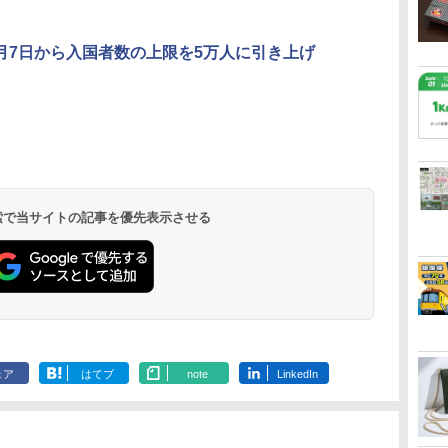
月7日から入国者数の上限を5万人に引き上げ
北陸 福井 あわら
品川プリンスホテ
舞浜ビューホテル
箱根湯本温泉 ホテ
ホテルトラスティ東
オリエンタルホテル
下呂温泉 水明館
住友不動産ホテル ヴ
東京ベイ舞浜ホテル
温泉 清風荘（北陸
ル イーストタワー
ｂｙ ＨＵＬＩＣ
ル おかだ
京ベイサイド
東京ベイ
ィラフォンテーヌグラ
ファーストリゾート
8,250円～
最大級の庭園露天風
（旧：東京ベイ舞浜
ンド東京有明
9,958円～
11,200円～
5,450円～
5,200円～
4,290円～
呂の宿 清風荘）
ホテル）
19,541円～
5,758円～
6,070円～
 検索で当サイトの記事を優先表示させる
ェア
はてブ
note
LinkedIn