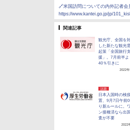
🔗米国訪問についての内外記者会
https://www.kantei.go.jp/jp/101_k
関連記事
観光庁、全国を
した新たな観光
起策「全国旅行
援」。7月前半よ
40％引きに
2022
話題
日本入国時の検
置、9月7日午前
り新ルールに。
ン接種済なら出
査が不要
202