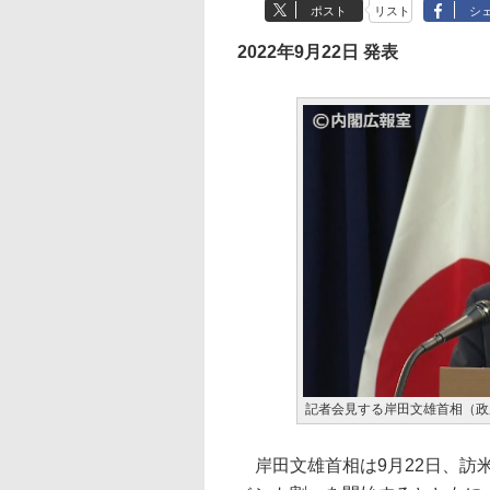
ポスト
リスト
シ
2022年9月22日 発表
記者会見する岸田文雄首相（政
岸田文雄首相は9月22日、訪米