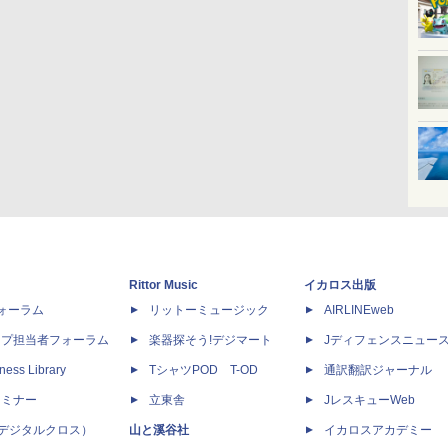
Rittor Music
イカロス出版
dフォーラム
リットーミュージック
AIRLINEweb
ップ担当者フォーラム
楽器探そう!デジマート
Jディフェンスニュー
ness Library
TシャツPOD T-OD
通訳翻訳ジャーナル
セミナー
立東舎
JレスキューWeb
 X（デジタルクロス）
山と溪谷社
イカロスアカデミー