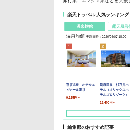
旅行業、エンタメ業などを支援
楽天トラベル 人気ランキング
温泉旅館
露天風呂
温泉旅館
更新日時：2026/08/07 18:00
那須温泉 ホテルエ
別府温泉 杉乃井ホ
ピナール那須
テル（オリックスホ
テルズ＆リゾーツ）
9,135円～
13,400円～
編集部のおすすめ記事