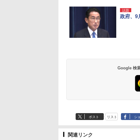
話題
政府、9
草津温泉 ホテル櫻
品川プリンスホテル
グランドニッコー東
海のサウナ＆スパ
東京ドームホテル
シェラトン・グラン
井
京ベイ 舞浜
オールインクルーシ
デ・トーキョーベ
7,037円～
7,980円～
ブ 島原温泉ホテル
イ・ホテル
14,300円～
6,800円～
南風楼
10,450円～
7,950円～
Google
ポスト
リスト
シ
関連リンク