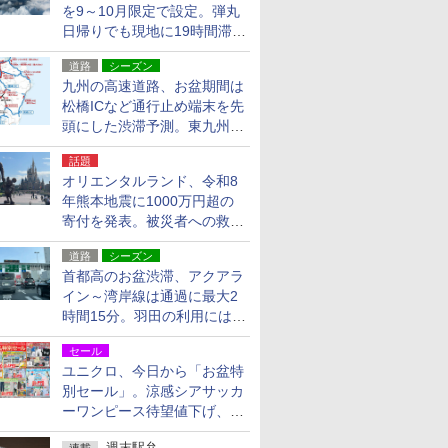
を9～10月限定で設定。弾丸
日帰りでも現地に19時間滞在
できる
道路
シーズン
九州の高速道路、お盆期間は
松橋ICなど通行止め端末を先
頭にした渋滞予測。東九州道
への迂回は料金調整を実施
話題
オリエンタルランド、令和8
年熊本地震に1000万円超の
寄付を発表。被災者への救援
活動・復旧支援
道路
シーズン
首都高のお盆渋滞、アクアラ
イン～湾岸線は通過に最大2
時間15分。羽田の利用には
「空港西出口」の利用検討を
セール
ユニクロ、今日から「お盆特
別セール」。涼感シアサッカ
ーワンピース待望値下げ、撥
水ギアショーツは1990円に
週末駅弁