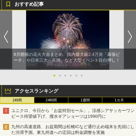
おすすめ記事
8月開催の花火大会まとめ。国内最大級2.4万発「幕張ビ
ーチ」や日本三大「長岡」など大型イベント目白押し！
●
●
●
●
●
●
アクセスランキング
1時間
24時間
1週間
1カ月
ユニクロ、今日から「お盆特別セール」。涼感シアサッカーワン
ピース待望値下げ、撥水ギアショーツは1990円に
九州の高速道路、お盆期間は松橋ICなど通行止め端末を先頭にし
た渋滞予測。東九州道への迂回は料金調整を実施