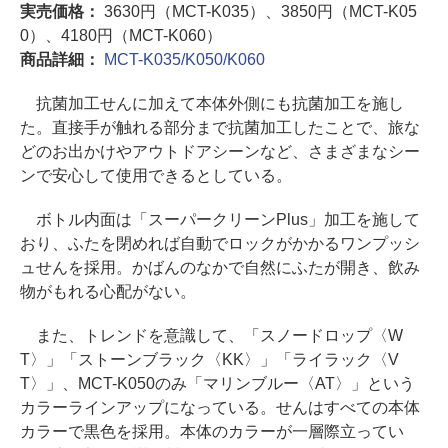
実売価格：
3630円（MCT-K035）、3850円（MCT-K05
0）、4180円（MCT-K060）
商品詳細：
MCT-K035/K050/K060
抗菌加工せんに加えて本体外側にも抗菌加工を施し
た。直接手が触れる部分まで抗菌加工したことで、旅な
どのお出かけやアウトドアシーンなど、さまざまなシー
ンで安心して使用できるとしている。
ボトル内面は「スーパークリーンPlus」加工を施して
おり、ふたを閉めれば自動でロックがかかるワンプッシ
ュせんを採用。かばんのなかで自然にふたが開き、飲み
物がもれる心配がない。
また、トレンドを意識して、「スノードロップ〈W
T〉」「ストーンブラック〈KK〉」「ライラック〈V
T〉」、MCT-K050のみ「マリンブルー〈AT〉」という
カラーラインアップになっている。せんはすべての本体
カラーで黒色を採用。本体のカラーが一層際立ってい