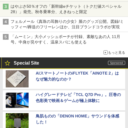
はやぶさ50％オフの「新幹線eチケット（トクだ値スペシャル
28）」発売。秋冬乗車分、えきねっと限定
フェルメール《真珠の耳飾りの少女》展のグッズ公開。図録/ミ
ッフィー/葬送のフリーレンほか、注目ブランドコラボが実現
「ムーミン」大小メッシュポーチが付録、素敵なあの人 11月
号。中身が見やすく、温泉スパにも使える
もっと見る
Special Site
AIスマートノートのiFLYTEK「AINOTE 2」は
なぜ魅力的なのか？
ハイグレードテレビ「TCL Q7D Pro」。圧巻の
色彩美で映画＆ゲームが極上体験に
鳥肌ものの「DENON HOME」サウンドを体感
した！