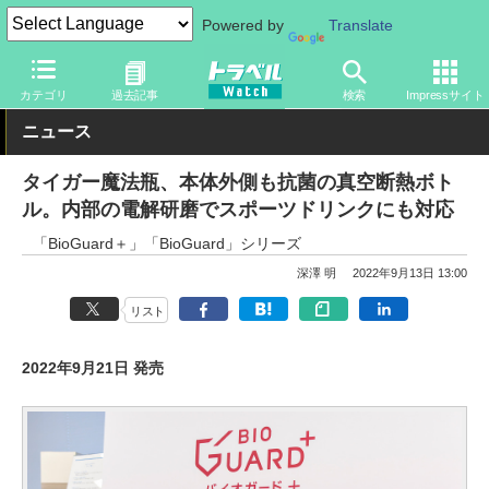
Powered by
Translate
トラベル Watch
旅のアイテム
旅行グッズ
カテゴリ
過去記事
検索
Impressサイト
ニュース
タイガー魔法瓶、本体外側も抗菌の真空断熱ボト
ル。内部の電解研磨でスポーツドリンクにも対応
「BioGuard＋」「BioGuard」シリーズ
深澤 明
2022年9月13日 13:00
リスト
2022年9月21日 発売