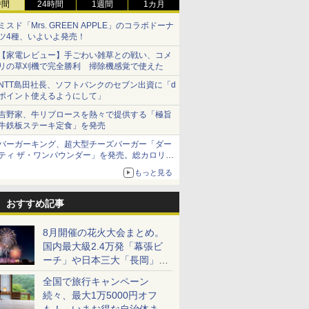
時間
24時間
1週間
1カ月
ミスド「Mrs. GREEN APPLE」のコラボドーナ
ツ4種、いよいよ発売！
【家電レビュー】手ごわい雑草との戦い、コメ
リの草刈機で完全勝利 掃除機感覚で使えた
NTT島田社長、ソフトバンクのセブン出資に「d
ポイント使えるようにして」
吉野家、牛リブロースを熱々で提供する「極旨
牛鉄板ステーキ定食」を発売
バーガーキング、超大型チーズバーガー「ダー
ティ ザ・ワンパウンダー」を発売。総カロリー
約1656kcal、総重量約527g！
もっと見る
おすすめ記事
8月開催の花火大会まとめ。
国内最大級2.4万発「幕張ビ
ーチ」や日本三大「長岡」な
ど大型イベント目白押し！
全国で旅行キャンペーン
続々、最大1万5000円オフ