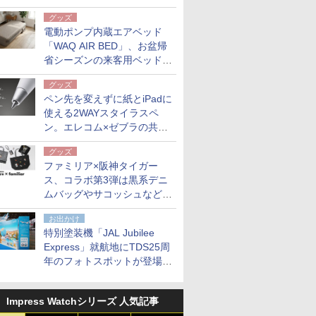
グッズ
電動ポンプ内蔵エアベッド
「WAQ AIR BED」、お盆帰
省シーズンの来客用ベッドに
も。使用後は収納バッグでコ
グッズ
ンパクトに保管
ペン先を変えずに紙とiPadに
使える2WAYスタイラスペ
ン。エレコム×ゼブラの共同
開発
グッズ
ファミリア×阪神タイガー
ス、コラボ第3弾は黒系デニ
ムバッグやサコッシュなど6
点。8月21日オンラインスト
お出かけ
アで発売
特別塗装機「JAL Jubilee
Express」就航地にTDS25周
年のフォトスポットが登場。
10月末まで青森空港に
Impress Watchシリーズ 人気記事