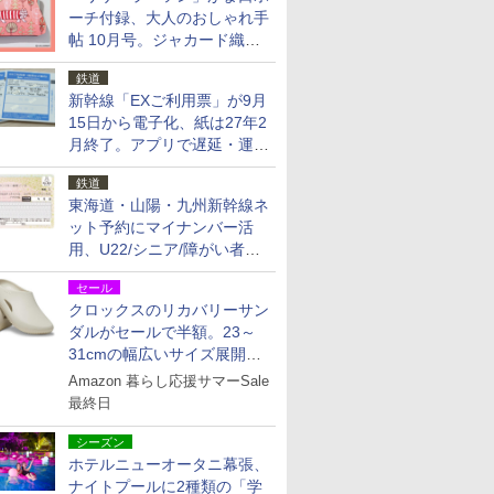
ーチ付録、大人のおしゃれ手
帖 10月号。ジャカード織の
北欧猫デザイン
鉄道
新幹線「EXご利用票」が9月
15日から電子化、紙は27年2
月終了。アプリで遅延・運休
も確認可能に
鉄道
東海道・山陽・九州新幹線ネ
ット予約にマイナンバー活
用、U22/シニア/障がい者割
を9月15日から発売
セール
クロックスのリカバリーサン
ダルがセールで半額。23～
31cmの幅広いサイズ展開、
独自のクッション素材を採用
Amazon 暮らし応援サマーSale
最終日
シーズン
ホテルニューオータニ幕張、
ナイトプールに2種類の「学