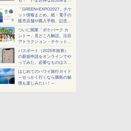
も！ いまお得な自治体まと
め
「GREEN×EXPO2027」チケ
ット情報まとめ。紙・電子の
販売店舗や購入手順、記念チ
ケットも解説
ついに開業「ポケパーク カ
ントー」見どころ解説。注目
アトラクション・チケット手
配・来場前に必要な準備は？
パスポート（2025年旅券）
の新規申請をオンラインでや
ってみた。必要なものはスマ
ホとマイナカードのみ
はじめてのハワイ旅行ガイド
～せっかく行くなら隣島の秘
境も楽しみたい！～