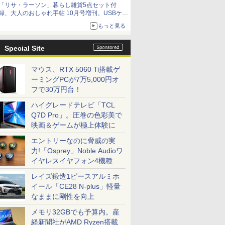
「リサ・ラーソン」暮らし雑貨5点セット付
録、大人のおしゃれ手帖 10月号増刊。USBケー
ブルや缶ケースなど
もっと見る
Special Site
マウス、RTX 5060 Ti搭載ゲ
ーミングPCが7万5,000円オ
フで30万円台！
ハイグレードテレビ「TCL
Q7D Pro」。圧巻の色彩美で
映画＆ゲームが極上体験に
エントリーなのに脅威の実
力!「Osprey」Noble Audioワ
イヤレスイヤフォン4機種を
一気に聴く
レイズ鍛造1ピースアルミホ
イール「CE28 N-plus」軽量
なままに剛性を向上
メモリ32GBでも予算内。産
経新聞社がAMD Ryzen搭載