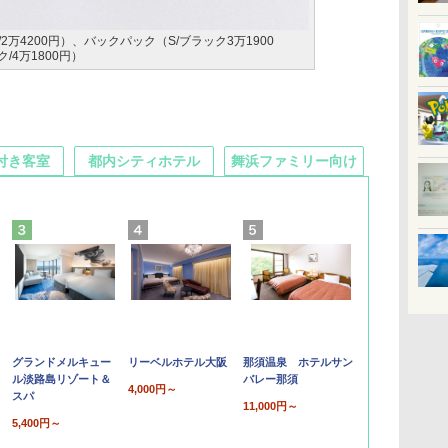
2万4200円）、バックパック（S/ブラック3万1900
/4万1800円）
付き客室
都内シティホテル
舞浜ファミリー向け
グランドメルキュー
リーベルホテル大阪
那須温泉 ホテルサン
ル淡路島リゾート＆
バレー那須
4,000円～
スパ
11,000円～
5,400円～