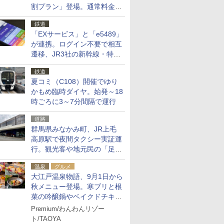
割プラン」登場。通常料金の
およそ半額でお得に夜活
鉄道
「EXサービス」と「e5489」
が連携。ログイン不要で相互
遷移、JR3社の新幹線・特急
予約をアプリで一括確認
鉄道
夏コミ（C108）開催でゆり
かもめ臨時ダイヤ。始発～18
時ごろに3～7分間隔で運行
道路
群馬県みなかみ町、JR上毛
高原駅で夜間タクシー実証運
行。観光客や地元民の「足が
ない」課題解消へ、木金土に
温泉
グルメ
2台体制
大江戸温泉物語、9月1日から
秋メニュー登場。寒ブリと根
菜の吟醸鍋やベイクドチキ
ン、ショコラ＆栗スイーツも
Premium/わんわんリゾー
食べ放題に
ト/TAOYA