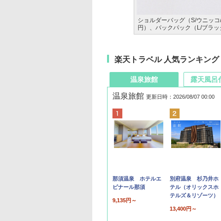
ショルダーバッグ（S/ウニッコ/
円）、バックパック（L/ブラック
楽天トラベル 人気ランキング
温泉旅館
露天風呂
温泉旅館
更新日時：2026/08/07 00:00
那須温泉 ホテルエ
別府温泉 杉乃井ホ
ピナール那須
テル（オリックスホ
テルズ＆リゾーツ）
9,135円～
13,400円～