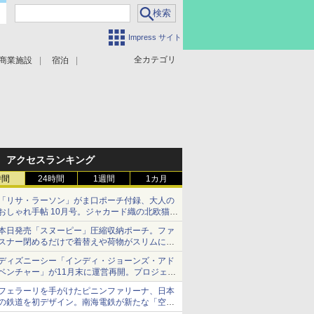
Impress サイト
全カテゴリ
商業施設
宿泊
アクセスランキング
時間
24時間
1週間
1カ月
「リサ・ラーソン」がま口ポーチ付録、大人の
おしゃれ手帖 10月号。ジャカード織の北欧猫デ
ザイン
本日発売「スヌーピー」圧縮収納ポーチ。ファ
スナー閉めるだけで着替えや荷物がスリムにま
とまる
ディズニーシー「インディ・ジョーンズ・アド
ベンチャー」が11月末に運営再開。プロジェク
ションマッピングを追加、DPAは1500円
フェラーリを手がけたピニンファリーナ、日本
の鉄道を初デザイン。南海電鉄が新たな「空港
特急」をなにわ筋線へ導入