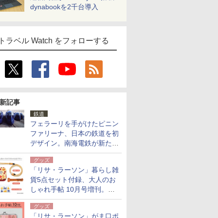
dynabookを2千台導入
トラベル Watch をフォローする
新記事
鉄道
フェラーリを手がけたピニン
ファリーナ、日本の鉄道を初
デザイン。南海電鉄が新たな
「空港特急」をなにわ筋線へ
グッズ
導入
「リサ・ラーソン」暮らし雑
貨5点セット付録、大人のお
しゃれ手帖 10月号増刊。
USBケーブルや缶ケースなど
グッズ
「リサ・ラーソン」がま口ポ