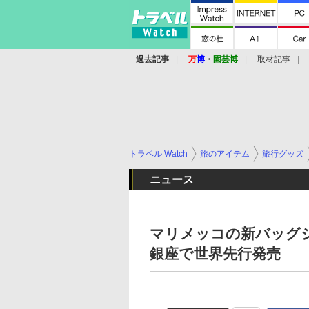
過去記事
万
博
・
園芸博
取材記事
トラベル Watch
旅のアイテム
旅行グッズ
ニュース
マリメッコの新バッグシリー
銀座で世界先行発売