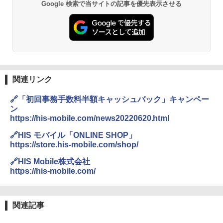
地球の歩き方 スター・ウォーズ
Google 検索で当サイトの記事を優先表示させる
熊撃退スプレー 熊よけスプレー 熊スプレー
PYKES PEAK (パイクスピーク) 着替えテン
【日本企業販売】超強力クマ対策スプレー 30
￥2,695
ト プライバシー テント 【中が透けない】 1
0ml（連続噴射30秒）110ml（連続噴射15
人用 折りたたみ 防災グッズ 災害用トイレ ビ
秒）射程5～10m 安全ロック搭載 携帯収納袋
ーチ ピクニック ポップアップテント 携帯 簡
付き ヒグマ・イノシシ対策 自治体・教育機
易 トイレテント (ブラック)
関の購入実績 登山・キャンプ・アウトドア・
防災用品 長期保存可能 緊急時用 日本国内発
A09 地球の歩き方 イタリア 2026～2027 地
送
￥4,980
球の歩き方A ヨーロッパ
関連リンク
￥3,680
￥2,479
🔗「初回事務手数料半額キャッシュバック」キャンペー
ENDLESS BASE 《めざましテレビで紹介》
テント ワンタッチ RENEW 幅200 2-3人用 43
ン
500002(89232)
GRANDOOR ステンレス保冷剤 2個セット 2
https://his-mobile.com/news20220620.html
026リニューアル 急速冷凍 空間倍増 衛生的
A26 地球の歩き方 チェコ ポーランド スロヴ
コンパクト 保冷力長持ち
🔗HIS モバイル「ONLINE SHOP」
ァキア 2026～2027 地球の歩き方A ヨーロッ
￥5,999
パ
https://store.his-mobile.com/shop/
￥2,980
🔗HIS Mobile株式会社
￥2,277
[キャンパーズコレクション 山善] 傘みたいに
https://his-mobile.com/
広げるだけ パッとサッとテント ブラックコ
ーティング フルクローズ メッシュ 3-4人用
ポインターライト 強力 小型 緑色/赤色/青紫色
簡単設置 ポップアップテント エクルベージ
USB充電式 高精度 超長距離照射 長時間使用
新しい日本地理 地図・統計・移動から読み
ュ(BC仕様) PATC-150B(EB)
可能 安全ロック付き 高安全性 金属製耐久 コ
解く (講談社現代新書)
関連記事
ンパクト多機能設計 持ち運び便利 アウトド
ア/オフィス/教育現場/展示会用 緑
￥9,990
￥1,540