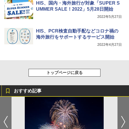
HIS、国内・海外旅行が対象「SUPER S
￥1,180
UMMER SALE！2022」5月28日開始
[キャンパーズコレクション 山善] 傘みたいに
2022年5月27日
広げるだけ パッとサッとテント キューブワ
イド ブラックコーティング フルクローズ メ
電動エアーポンプ SUP用 20PSI 電動ポンプ
ッシュ 4人用 簡単設置 ポップアップテント P
ゴムボート 空気入れ 空気抜き 自動停止 過熱
HIS、PCR検査自動手配などコロナ禍の
ATCW-150B エクルベージュ
保護 日光可読lcd 7種類ノズル付き
海外旅行をサポートするサービス開始
￥-
￥7,884
2022年4月27日
トップページに戻る
おすすめ記事