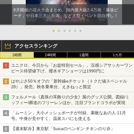
8月開催の花火大会まとめ。国内最大級2.4万発「幕張ビ
ーチ」や日本三大「長岡」など大型イベント目白押し！
●
●
●
●
●
●
アクセスランキング
1時間
24時間
1週間
1カ月
ユニクロ、今日から「お盆特別セール」。涼感シアサッカーワン
ピース待望値下げ、撥水ギアショーツは1990円に
はやぶさ50％オフの「新幹線eチケット（トクだ値スペシャル
28）」発売。秋冬乗車分、えきねっと限定
フェルメール《真珠の耳飾りの少女》展のグッズ公開。図録/ミ
ッフィー/葬送のフリーレンほか、注目ブランドコラボが実現
「ムーミン」大小メッシュポーチが付録、素敵なあの人 11月
号。中身が見やすく、温泉スパにも使える
【週末駅弁】東京駅「Suicaのペンギン チキンのり弁」