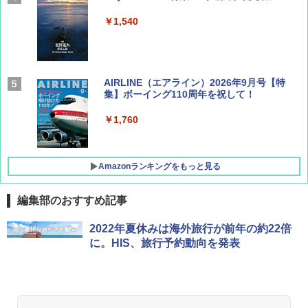
￥1,540
AIRLINE（エアライン）2026年9月号【特
集】ボーイング110周年を祝して！
￥1,760
Amazonランキングをもっと見る
編集部のおすすめ記事
D40 地球の歩き方 チェンマイ タイ北部の魅
[キャンパーズコレクション 山善] ポップアッ
DEWEL パラソル 大型 ビーチ アウトドアパ
2022年夏休みは海外旅行が前年の約22倍
力的な町 2026～2027 地球の歩き方D アジア
プテント 傘みたいに広げて畳める パッとサ
ラソル ガーデン サイトシート付 折りたたみ
に。HIS、旅行予約動向を発表
ッとサンシェード キューブ フルクローズ メ
防水 UVカット 4段階高さ調整 軽量 収納袋付
ッシュ 簡単設置 ワンタッチテント キャンプ
き
￥2,079
&ハイキング カーキ PATC-150(KH)
￥6,459
￥6,830