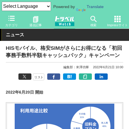
Powered by
Translate
トラベル Watch
旅の方法
カテゴリ
過去記事
検索
Impressサイト
ニュース
HISモバイル、格安SIMがさらにお得になる「初回
事務手数料半額キャッシュバック」キャンペーン
編集部：米澤功輝
2022年6月21日 10:00
リスト
2022年6月20日 開始