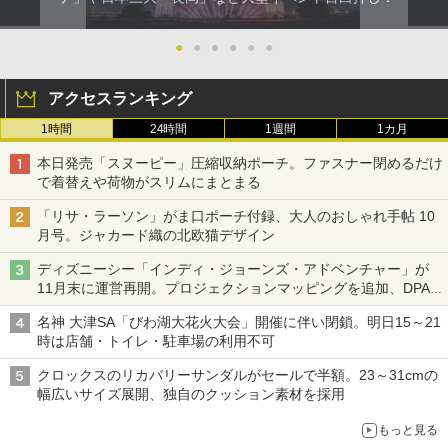
●
●
●
●
●
●
アクセスランキング
1時間
24時間
1週間
1カ月
本日発売「スヌーピー」圧縮収納ポーチ。ファスナー閉めるだけ
で着替えや荷物がスリムにまとまる
「リサ・ラーソン」がま口ポーチ付録、大人のおしゃれ手帖 10
月号。ジャカード織の北欧猫デザイン
ディズニーシー「インディ・ジョーンズ・アドベンチャー」が
11月末に運営再開。プロジェクションマッピングを追加、DPA
は1500円
名神 大津SA「びわ湖大花火大会」開催に伴い閉鎖。明日15～21
時は店舗・トイレ・駐車場の利用不可
クロックスのリカバリーサンダルがセールで半額。23～31cmの
幅広いサイズ展開、独自のクッション素材を採用
もっと見る