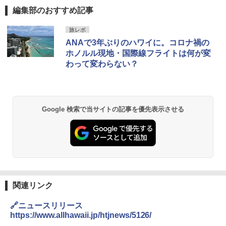
編集部のおすすめ記事
D40 地球の歩き方 チェンマイ タイ北部の魅
[キャンパーズコレクション 山善] ポップアッ
BUNDOK(バンドック)ソロ ドーム 1 EX BDK
旅レポ
力的な町 2026～2027 地球の歩き方D アジア
プテント 傘みたいに広げて畳める パッとサ
-08EX カーキ ソロキャンプ ポリエステル フ
ANAで3年ぶりのハワイに。コロナ禍の
ッとサンシェード キューブ フルクローズ メ
レーム テント
ッシュ 簡単設置 ワンタッチテント キャンプ
ホノルル現地・国際線フライトは何が変
￥2,079
&ハイキング カーキ PATC-150(KH)
￥14,800
わって変わらない？
￥6,832
A09 地球の歩き方 イタリア 2026～2027 地
GRANDOOR ステンレス保冷剤 2個セット 2
球の歩き方A ヨーロッパ
026リニューアル 急速冷凍 空間倍増 衛生的
PYKES PEAK (パイクスピーク) 着替えテン
コンパクト 保冷力長持ち
Google 検索で当サイトの記事を優先表示させる
ト プライバシー テント 【中が透けない】 1
￥2,479
人用 折りたたみ 防災グッズ 災害用トイレ ビ
￥2,980
ーチ ピクニック ポップアップテント 携帯 簡
易 トイレテント (ブラック)
A26 地球の歩き方 チェコ ポーランド スロヴ
熊撃退スプレー 熊よけスプレー 熊スプレー
￥4,980
ァキア 2026～2027 地球の歩き方A ヨーロッ
【日本企業販売】超強力クマ対策スプレー 30
パ
0ml（連続噴射30秒）110ml（連続噴射15
秒）射程5～10m 安全ロック搭載 携帯収納袋
関連リンク
￥2,277
ENDLESS BASE 《めざましテレビで紹介》
付き ヒグマ・イノシシ対策 自治体・教育機
テント ワンタッチ RENEW 幅200 2-3人用 43
関の購入実績 登山・キャンプ・アウトドア・
🔗ニュースリリース
500002(88859)
防災用品 長期保存可能 緊急時用 日本国内発
https://www.allhawaii.jp/htjnews/5126/
送
地球の歩き方 スター・ウォーズ
￥5,499