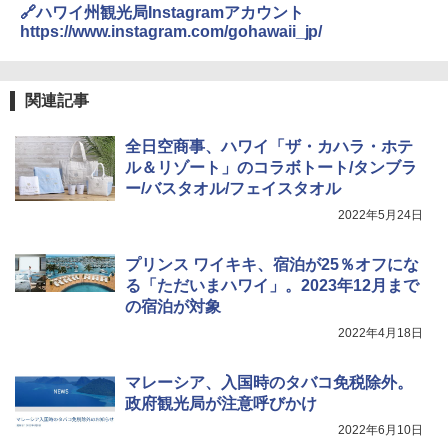
🔗ハワイ州観光局Instagramアカウント
￥3,680
￥2,695
https://www.instagram.com/gohawaii_jp/
[キャンパーズコレクション 山善] 傘みたいに
広げるだけ パッとサッとテント ブラックコ
DEWEL パラソル 大型 ビーチ アウトドアパ
ーティング フルクローズ メッシュ 3-4人用
ラソル ガーデン サイトシート付 折りたたみ
関連記事
簡単設置 ポップアップテント エクルベージ
防水 UVカット 4段階高さ調整 軽量 収納袋付
新しい日本地理 地図・統計・移動から読み
ュ(BC仕様) PATC-150B(EB)
き
解く (講談社現代新書)
全日空商事、ハワイ「ザ・カハラ・ホテ
￥8,991
￥6,459
￥1,540
ル＆リゾート」のコラボトート/タンブラ
ー/バスタオル/フェイスタオル
2022年5月24日
Coleman(コールマン) ツーリングドーム/LD
ポインターライト 強力 小型 緑色/赤色/青紫色
X 2人用 3人用 キャンプ アウトドア フェス
USB充電式 高精度 超長距離照射 長時間使用
収納 コンパクト 簡単設営 カンガルーテント
可能 安全ロック付き 高安全性 金属製耐久 コ
プリンス ワイキキ、宿泊が25％オフにな
ソロキャンプ ソロテント
ンパクト多機能設計 持ち運び便利 アウトド
る「ただいまハワイ」。2023年12月まで
ア/オフィス/教育現場/展示会用 緑
の宿泊が対象
￥20,718
￥1,180
2022年4月18日
マレーシア、入国時のタバコ免税除外。
政府観光局が注意呼びかけ
2022年6月10日