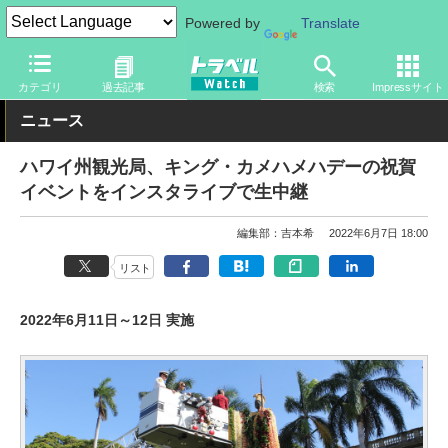
Powered by
Translate
トラベル Watch
地域
海外旅行
ハワイ
カテゴリ
過去記事
検索
Impressサイト
ニュース
ハワイ州観光局、キング・カメハメハデーの祝賀
イベントをインスタライブで生中継
編集部：吉本希
2022年6月7日 18:00
リスト
2022年6月11日～12日 実施