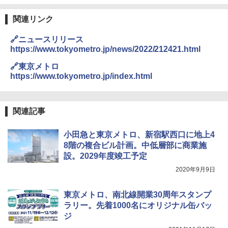
熊撃退スプレー 熊よけスプレー 熊スプレー
【日本企業販売】超強力クマ対策スプレー 30
0ml（連続噴射30秒）110ml（連続噴射15
関連リンク
秒）射程5～10m 安全ロック搭載 携帯収納袋
付き ヒグマ・イノシシ対策 自治体・教育機
🔗ニュースリリース
関の購入実績 登山・キャンプ・アウトドア・
https://www.tokyometro.jp/news/2022/212421.html
防災用品 長期保存可能 緊急時用 日本国内発
送
🔗東京メトロ
https://www.tokyometro.jp/index.html
￥3,680
DEWEL パラソル 大型 ビーチ アウトドアパ
関連記事
ラソル ガーデン サイトシート付 折りたたみ
防水 UVカット 4段階高さ調整 軽量 収納袋付
小田急と東京メトロ、新宿駅西口に地上4
き
8階の複合ビル計画。中低層部に商業施
￥6,459
設。2029年度竣工予定
2020年9月9日
着替えテント トイレテント 透けない【換気
通気窓付き】収納袋付き UVカット 防水 防災
東京メトロ、南北線開業30周年スタンプ
コンパクト iimono117 (ブルー)
ラリー。先着1000名にオリジナル缶バッ
ジ
￥3,080