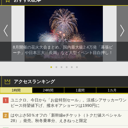
8月開催の花火大会まとめ。国内最大級2.4万発「幕張ビ
ーチ」や日本三大「長岡」など大型イベント目白押し！
●
●
●
●
●
●
アクセスランキング
1時間
24時間
1週間
1カ月
ユニクロ、今日から「お盆特別セール」。涼感シアサッカーワン
ピース待望値下げ、撥水ギアショーツは1990円に
はやぶさ50％オフの「新幹線eチケット（トクだ値スペシャル
28）」発売。秋冬乗車分、えきねっと限定