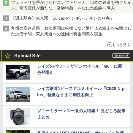
フェラーリを手がけたピニンファリーナ、日本の鉄道を初デザイ
ン。南海電鉄が新たな「空港特急」をなにわ筋線へ導入
【週末駅弁】東京駅「Suicaのペンギン チキンのり弁」
九州の高速道路、お盆期間は松橋ICなど通行止め端末を先頭にし
た渋滞予測。東九州道への迂回は料金調整を実施
もっと見る
Special Site
レイズのパワーデザインホイール「M6」に新
色登場!!
レイズ鍛造1ピースアルミホイール「CE28 N-p
lus」軽量なままに剛性を向上
ソニーミラーレス一眼の大特集！ 見どころ記事
まとめ