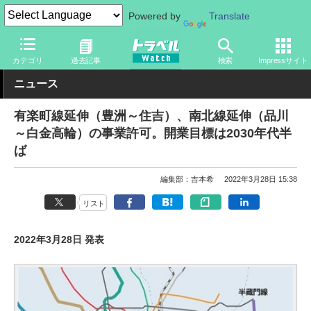
Powered by
Translate
トラベル Watch
企業・政府・官庁
鉄道
関東私鉄
カテゴリ
過去記事
検索
Impressサイト
ニュース
有楽町線延伸（豊洲～住吉）、南北線延伸（品川
～白金高輪）の事業許可。開業目標は2030年代半
ば
編集部：吉本希
2022年3月28日 15:38
リスト
2022年3月28日 発表