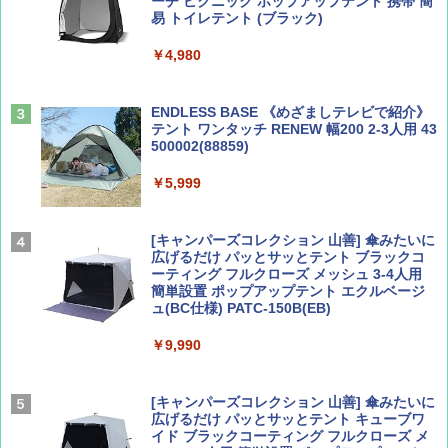
ーチ ピクニック ポップアップテント 携帯 簡
易 トイレテント (ブラック)
山と溪谷 2026年8月号「南アルプス大全」
僕が見た未来【完全版】
￥4,980
￥1,540
￥0
ENDLESS BASE 《めざましテレビで紹介》
テント ワンタッチ RENEW 幅200 2-3人用 43
500002(88859)
Coyote No.89 特集 星野道夫 夢見る旅
A26 地球の歩き方 チェコ ポーランド スロヴ
ァキア 2026～2027 地球の歩き方A ヨーロッ
￥5,999
パ
￥1,540
￥2,277
[キャンパーズコレクション 山善] 傘みたいに
広げるだけ パッとサッとテント ブラックコ
ーティング フルクローズ メッシュ 3-4人用
簡単設置 ポップアップテント エクルベージ
AIRLINE（エアライン）2026年9月号【特
A09 地球の歩き方 イタリア 2026～2027 地
ュ(BC仕様) PATC-150B(EB)
集】ボーイング110周年を祝して！
球の歩き方A ヨーロッパ
￥9,990
￥1,760
￥2,479
[キャンパーズコレクション 山善] 傘みたいに
広げるだけ パッとサッとテント キューブワ
イド ブラックコーティング フルクローズ メ