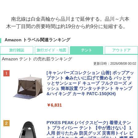
南北線は白金高輪から品川まで延伸する。品川～六本
木一丁目間の所要時間は約19分から約9分に短縮する。
Amazon トラベル関連ランキング
旅行雑誌
旅行ガイド・地図
テント
アウトドア
Amazon テント の売れ筋ランキング
更新日時：2026/08/08 00:02
BE-PAL(ビ-パル) 2026年 9 月号【特別付録:
D40 地球の歩き方 チェンマイ タイ北部の魅
[キャンパーズコレクション 山善] ポップアッ
SOTO ミニマル"旅"財布 ランダム2種】
力的な町 2026～2027 地球の歩き方D アジア
プテント 傘みたいに広げて畳める パッとサ
ッとサンシェード キューブ フルクローズ メ
ッシュ 簡単設置 ワンタッチテント キャンプ
￥1,500
￥2,079
&ハイキング カーキ PATC-150(KH)
￥6,831
ディズニーファン ２０２６年 ９月号 [雑
地球の歩き方 スター・ウォーズ
誌] (ＤＩＳＮＥＹ ＦＡＮ)
PYKES PEAK (パイクスピーク) 着替えテン
￥2,695
ト プライバシー テント 【中が透けない】 1
￥713
人用 折りたたみ 防災グッズ 災害用トイレ ビ