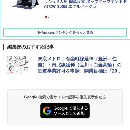
ッシュ 4人用 簡単設置 ポップアップテント P
ATCW-150B エクルベージュ
￥-
Amazonランキングをもっと見る
編集部のおすすめ記事
GRANDOOR ステンレス保冷剤 2個セット 2
東京メトロ、有楽町線延伸（豊洲～住
026リニューアル 急速冷凍 空間倍増 衛生的
吉）・南北線延伸（品川～白金高輪）の
コンパクト 保冷力長持ち
鉄道事業許可を申請。開業目標は「2030
年代半ば」
￥2,980
BUNDOK(バンドック)ソロ ドーム 1 EX BDK
Google 検索で当サイトの記事を優先表示させる
-08EX カーキ ソロキャンプ ポリエステル フ
レーム ドーム型 テント
￥14,800