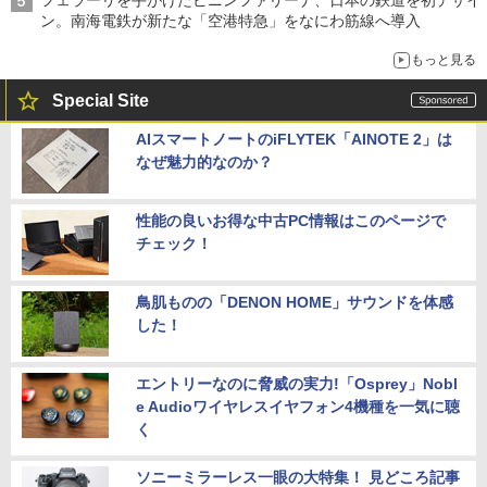
フェラーリを手がけたピニンファリーナ、日本の鉄道を初デザイ
ン。南海電鉄が新たな「空港特急」をなにわ筋線へ導入
もっと見る
Special Site
AIスマートノートのiFLYTEK「AINOTE 2」は
なぜ魅力的なのか？
性能の良いお得な中古PC情報はこのページで
チェック！
鳥肌ものの「DENON HOME」サウンドを体感
した！
エントリーなのに脅威の実力!「Osprey」Nobl
e Audioワイヤレスイヤフォン4機種を一気に聴
く
ソニーミラーレス一眼の大特集！ 見どころ記事