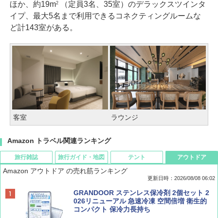
ほか、約19m
（定員3名、35室）のデラックスツインタ
2
イプ、最大5名まで利用できるコネクティングルームな
ど計143室がある。
客室
ラウンジ
Amazon トラベル関連ランキング
旅行雑誌
旅行ガイド・地図
テント
アウトドア
Amazon アウトドア の売れ筋ランキング
更新日時：2026/08/08 06:02
BE-PAL(ビ-パル) 2026年 9 月号【特別付録:
D40 地球の歩き方 チェンマイ タイ北部の魅
[キャンパーズコレクション 山善] ポップアッ
GRANDOOR ステンレス保冷剤 2個セット 2
SOTO ミニマル"旅"財布 ランダム2種】
力的な町 2026～2027 地球の歩き方D アジア
プテント 傘みたいに広げて畳める パッとサ
026リニューアル 急速冷凍 空間倍増 衛生的
ッとサンシェード キューブ フルクローズ メ
コンパクト 保冷力長持ち
ッシュ 簡単設置 ワンタッチテント キャンプ