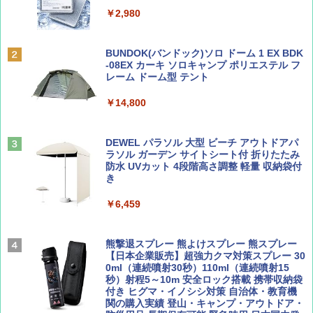
￥1,500
￥2,079
&ハイキング カーキ PATC-150(KH)
￥2,980
￥6,830
ディズニーファン ２０２６年 ９月号 [雑
地球の歩き方 スター・ウォーズ
BUNDOK(バンドック)ソロ ドーム 1 EX BDK
誌] (ＤＩＳＮＥＹ ＦＡＮ)
-08EX カーキ ソロキャンプ ポリエステル フ
PYKES PEAK (パイクスピーク) 着替えテン
レーム ドーム型 テント
￥2,695
ト プライバシー テント 【中が透けない】 1
￥713
人用 折りたたみ 防災グッズ 災害用トイレ ビ
￥14,800
ーチ ピクニック ポップアップテント 携帯 簡
易 トイレテント (ブラック)
山と溪谷 2026年8月号「南アルプス大全」
僕が見た未来【完全版】
DEWEL パラソル 大型 ビーチ アウトドアパ
￥4,980
ラソル ガーデン サイトシート付 折りたたみ
￥1,540
￥0
防水 UVカット 4段階高さ調整 軽量 収納袋付
き
ENDLESS BASE 《めざましテレビで紹介》
テント ワンタッチ RENEW 幅200 2-3人用 43
￥6,459
500002(88859)
Coyote No.89 特集 星野道夫 夢見る旅
A09 地球の歩き方 イタリア 2026～2027 地
球の歩き方A ヨーロッパ
￥5,999
熊撃退スプレー 熊よけスプレー 熊スプレー
￥1,540
【日本企業販売】超強力クマ対策スプレー 30
￥2,479
0ml（連続噴射30秒）110ml（連続噴射15
[キャンパーズコレクション 山善] 傘みたいに
秒）射程5～10m 安全ロック搭載 携帯収納袋
広げるだけ パッとサッとテント ブラックコ
付き ヒグマ・イノシシ対策 自治体・教育機
ーティング フルクローズ メッシュ 3-4人用
関の購入実績 登山・キャンプ・アウトドア・