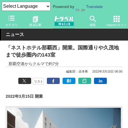
Powered by
Translate
トラベル Watch
地域
国内旅行
沖縄
カテゴリ
過去記事
検索
Impressサイト
ニュース
「ネストホテル那覇西」開業。国際通りや久茂地
まで徒歩圏内の143室
那覇空港からクルマで約7分
編集部：吉本希
2022年3月15日 06:00
リスト
2022年3月15日 開業