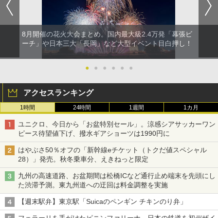
8月開催の花火大会まとめ。国内最大級2.4万発「幕張ビ
ーチ」や日本三大「長岡」など大型イベント目白押し！
●
●
●
●
●
●
アクセスランキング
1時間
24時間
1週間
1カ月
ユニクロ、今日から「お盆特別セール」。涼感シアサッカーワン
ピース待望値下げ、撥水ギアショーツは1990円に
はやぶさ50％オフの「新幹線eチケット（トクだ値スペシャル
28）」発売。秋冬乗車分、えきねっと限定
九州の高速道路、お盆期間は松橋ICなど通行止め端末を先頭にし
た渋滞予測。東九州道への迂回は料金調整を実施
【週末駅弁】東京駅「Suicaのペンギン チキンのり弁」