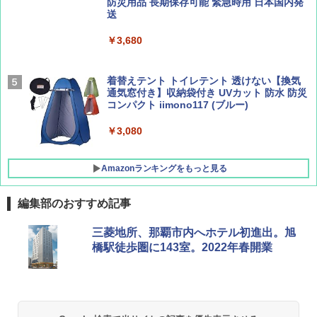
簡単設置 ポップアップテント エクルベージ
防災用品 長期保存可能 緊急時用 日本国内発
AIRLINE（エアライン）2026年9月号【特
A26 地球の歩き方 チェコ ポーランド スロヴ
ュ(BC仕様) PATC-150B(EB)
送
集】ボーイング110周年を祝して！
ァキア 2026～2027 地球の歩き方A ヨーロッ
パ
￥9,990
￥3,680
￥1,760
￥2,277
[キャンパーズコレクション 山善] 傘みたいに
着替えテント トイレテント 透けない【換気
広げるだけ パッとサッとテント キューブワ
通気窓付き】収納袋付き UVカット 防水 防災
イド ブラックコーティング フルクローズ メ
コンパクト iimono117 (ブルー)
ッシュ 4人用 簡単設置 ポップアップテント P
ATCW-150B エクルベージュ
￥3,080
￥-
Amazonランキングをもっと見る
編集部のおすすめ記事
三菱地所、那覇市内へホテル初進出。旭
橋駅徒歩圏に143室。2022年春開業