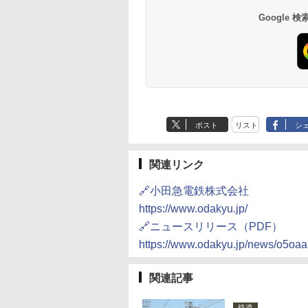
14,300円～
6,800円～
南風楼
10,450円～
7,950円～
Google
ポスト
リスト
シ
関連リンク
🔗小田急電鉄株式会社
https://www.odakyu.jp/
🔗ニュースリリース（PDF）
https://www.odakyu.jp/news/o5oa
関連記事
鉄道