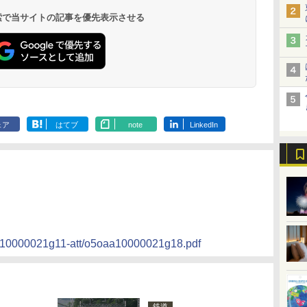
9,958円～
11,200円～
5,450円～
5,200円～
4,290円～
呂の宿 清風荘）
ホテル）
19,541円～
5,758円～
6,070円～
 検索で当サイトの記事を優先表示させる
ェア
はてブ
note
LinkedIn
a10000021g11-att/o5oaa10000021g18.pdf
鉄道