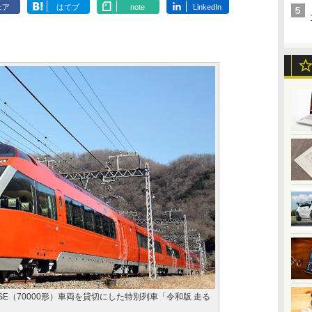
ェア
はてブ
note
LinkedIn
E（70000形）車両を貸切にした特別列車「令和版 走る