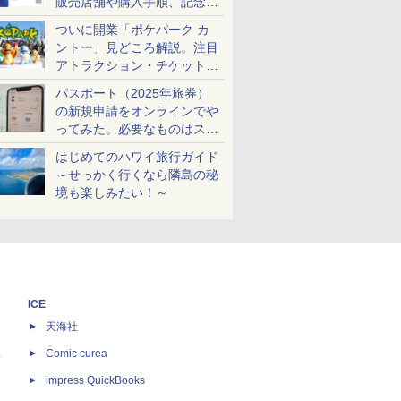
販売店舗や購入手順、記念チ
ケットも解説
ついに開業「ポケパーク カ
ントー」見どころ解説。注目
アトラクション・チケット手
配・来場前に必要な準備は？
パスポート（2025年旅券）
の新規申請をオンラインでや
ってみた。必要なものはスマ
ホとマイナカードのみ
はじめてのハワイ旅行ガイド
～せっかく行くなら隣島の秘
境も楽しみたい！～
ICE
天海社
ス
Comic curea
impress QuickBooks