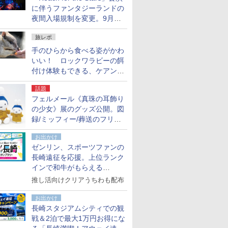
に伴うファンタジーランドの
夜間入場規制を変更。9月か
ら18時50分～20時ごろに
旅レポ
手のひらから食べる姿がかわ
いい！ ロックワラビーの餌
付け体験もできる、ケアンズ
でアサートン高原の日本語ガ
話題
イド付きツアーに参加してみ
フェルメール《真珠の耳飾り
た
の少女》展のグッズ公開。図
録/ミッフィー/葬送のフリー
レンほか、注目ブランドコラ
お出かけ
ボが実現
ゼンリン、スポーツファンの
長崎遠征を応援。上位ランク
インで和牛がもらえる
「GO！GO！長崎スタンプラ
推し活向けクリアうちわも配布
リー」
お出かけ
長崎スタジアムシティでの観
戦＆2泊で最大1万円お得にな