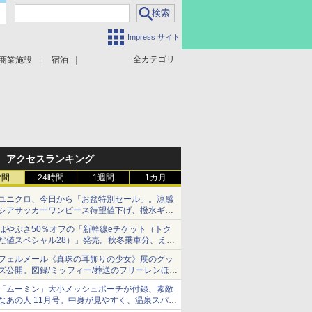
Impress サイト
全カテゴリ
商業施設
宿泊
アクセスランキング
時間
24時間
1週間
1カ月
ユニクロ、今日から「お盆特別セール」。涼感
シアサッカーワンピース待望値下げ、撥水ギア
ショーツは1990円に
はやぶさ50％オフの「新幹線eチケット（トク
だ値スペシャル28）」発売。秋冬乗車分、えき
ねっと限定
フェルメール《真珠の耳飾りの少女》展のグッ
ズ公開。図録/ミッフィー/葬送のフリーレンほ
か、注目ブランドコラボが実現
「ムーミン」大小メッシュポーチが付録、素敵
なあの人 11月号。中身が見やすく、温泉スパに
も使える