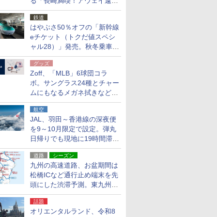
る「長崎満喫！アウェイ遠征
応援キャンペーン」
鉄道
はやぶさ50％オフの「新幹線
eチケット（トクだ値スペシ
ャル28）」発売。秋冬乗車
分、えきねっと限定
グッズ
Zoff、「MLB」6球団コラ
ボ。サングラス24種とチャー
ムにもなるメガネ拭きなど雑
貨24種
航空
JAL、羽田～香港線の深夜便
を9～10月限定で設定。弾丸
日帰りでも現地に19時間滞在
できる
道路
シーズン
九州の高速道路、お盆期間は
松橋ICなど通行止め端末を先
頭にした渋滞予測。東九州道
への迂回は料金調整を実施
話題
オリエンタルランド、令和8