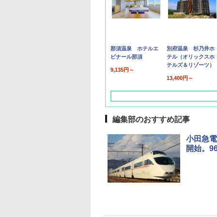
那須温泉 ホテルエ
別府温泉 杉乃井ホ
ピナール那須
テル（オリックスホ
テルズ＆リゾーツ）
9,135円～
13,400円～
編集部のおすすめ記事
小田急電
開始。9
草津温泉 ホテル櫻
品川プリンスホテル
グランドニッコー東
海のサウナ＆スパ
東京ドームホテル
シェラトン・グラン
井
京ベイ 舞浜
オールインクルーシ
デ・トーキョーベ
7,037円～
7,980円～
ブ 島原温泉ホテル
イ・ホテル