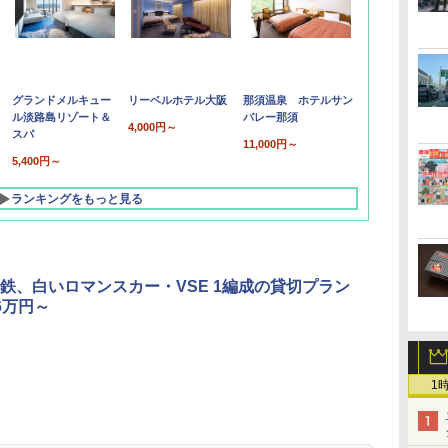
グランドメルキュー
リーベルホテル大阪
那須温泉 ホテルサン
ル淡路島リゾート＆
バレー那須
4,000円～
スパ
11,000円～
5,400円～
ランキングをもっと見る
鉄、白いロマンスカー・VSE 1編成の貸切プラン
6万円～
1
北陸 福井 あわら
品川プリンスホテ
舞浜ビューホテル
箱根湯本温泉 ホテ
ホテルトラスティ東
オリエンタルホテル
下呂温泉 水明館
住友不動産ホテル ヴ
東京ベイ舞浜ホテル
温泉 清風荘（北陸
ル イーストタワー
ｂｙ ＨＵＬＩＣ
ル おかだ
京ベイサイド
東京ベイ
ィラフォンテーヌグラ
ファーストリゾート
8,250円～
最大級の庭園露天風
（旧：東京ベイ舞浜
ンド東京有明