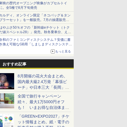
ショーツは1990円に
東映の歴代オープニング映像がカプセルトイ
に。全5種で8月下旬発売
カルディ、オンライン限定「ネコバッグ＆タン
ブラーセット」を一般販売。7月の抽選販売の
当選無効分
はやぶさ50％オフの「新幹線eチケット（トク
だ値スペシャル28）」発売。秋冬乗車分、えき
ねっと限定
令和のファミコンディスクシステム？安価に書
き換え可能なGB用「しましまディスクシステ
ム」
もっと見る
おすすめ記事
8月開催の花火大会まとめ。
国内最大級2.4万発「幕張ビ
ーチ」や日本三大「長岡」な
ど大型イベント目白押し！
全国で旅行キャンペーン
続々、最大1万5000円オフ
も！ いまお得な自治体まと
め
「GREEN×EXPO2027」チケ
ット情報まとめ。紙・電子の