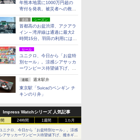
年熊本地震に1000万円超の
寄付を発表。被災者への救援
活動・復旧支援
道路
シーズン
首都高のお盆渋滞、アクアラ
イン～湾岸線は通過に最大2
時間15分。羽田の利用には
「空港西出口」の利用検討を
セール
ユニクロ、今日から「お盆特
別セール」。涼感シアサッカ
ーワンピース待望値下げ、撥
水ギアショーツは1990円に
週末駅弁
連載
東京駅「Suicaのペンギン チ
キンのり弁」
Impress Watchシリーズ 人気記事
時間
24時間
1週間
1カ月
ユニクロ、今日から「お盆特別セール」。涼感
シアサッカーワンピース待望値下げ、撥水ギア