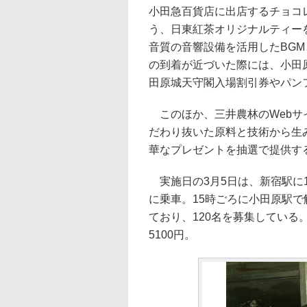
小田急百貨店に出店するチョコ
う、日東紅茶オリジナルティー
音質の音響設備を活用したBG
の到着が近づいた際には、小田
田原城天守閣入場割引券やパン
このほか、三井農林のWebサ
だわり抜いた原料と技術から生み出
華なプレゼントを抽選で提供す
実施日の3月5日は、新宿駅に11
に乗車。15時ごろに小田原駅で
ており、120名を募集している
5100円。