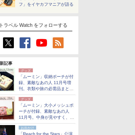
フ」をイヤカフマニアが語る
トラベル Watch をフォローする
新記事
グッズ
「ムーミン」収納ポーチが付
録、素敵なあの人 11月号増
刊。衣類や旅の必需品まとま
る大小2個セット
グッズ
「ムーミン」大小メッシュポ
ーチが付録、素敵なあの人
11月号。中身が見やすく、温
泉スパにも使える
お出かけ
「Reach for the Stars」公演