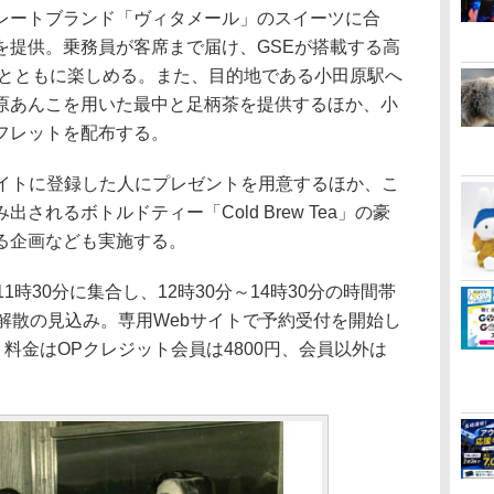
レートブランド「ヴィタメール」のスイーツに合
を提供。乗務員が客席まで届け、GSEが搭載する高
Mとともに楽しめる。また、目的地である小田原駅へ
原あんこを用いた最中と足柄茶を提供するほか、小
フレットを配布する。
イトに登録した人にプレゼントを用意するほか、こ
されるボトルドティー「Cold Brew Tea」の豪
る企画なども実施する。
時30分に集合し、12時30分～14時30分の時間帯
解散の見込み。専用Webサイトで予約受付を開始し
。料金はOPクレジット会員は4800円、会員以外は