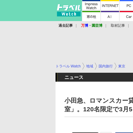
過去記事
万
博
・
園芸博
取材記事
トラベル Watch
地域
国内旅行
東京
ニュース
小田急、ロマンスカー貸
室」。120名限定で3月