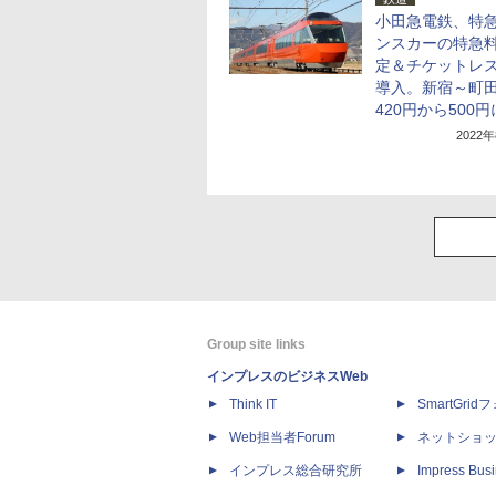
小田急電鉄、特
ンスカーの特急
定＆チケットレ
導入。新宿～町
420円から500円
2022
Group site links
インプレスのビジネスWeb
Think IT
SmartGri
Web担当者Forum
ネットショ
インプレス総合研究所
Impress Busi