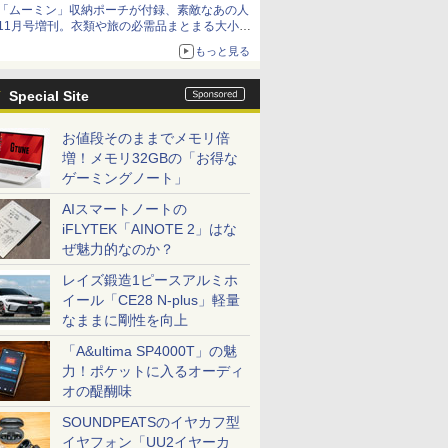
「ムーミン」収納ポーチが付録、素敵なあの人
11月号増刊。衣類や旅の必需品まとまる大小2
個セット
もっと見る
Special Site
お値段そのままでメモリ倍
増！メモリ32GBの「お得な
ゲーミングノート」
AIスマートノートの
iFLYTEK「AINOTE 2」はな
ぜ魅力的なのか？
レイズ鍛造1ピースアルミホ
イール「CE28 N-plus」軽量
なままに剛性を向上
「A&ultima SP4000T」の魅
力！ポケットに入るオーディ
オの醍醐味
SOUNDPEATSのイヤカフ型
イヤフォン「UU2イヤーカ