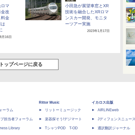
急ロマ
小田急が展望車窓とXR
料金改
技術を融合したXRロマ
ス料金
ンスカー開発、モニタ
田は
ーツアー実施
に
2023年1月17日
年8月16日
トップページに戻る
Rittor Music
イカロス出版
dフォーラム
リットーミュージック
AIRLINEweb
ップ担当者フォーラム
楽器探そう!デジマート
Jディフェンスニュー
ness Library
TシャツPOD T-OD
通訳翻訳ジャーナル