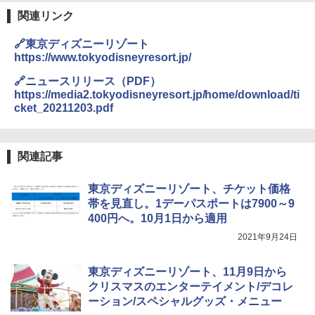
熊撃退スプレー 熊よけスプレー 熊スプレー
【日本企業販売】超強力クマ対策スプレー 30
関連リンク
0ml（連続噴射30秒）110ml（連続噴射15
ENDLESS BASE 《めざましテレビで紹介》
秒）射程5～10m 安全ロック搭載 携帯収納袋
🔗東京ディズニーリゾート
テント ワンタッチ RENEW 幅200 2-3人用 43
付き ヒグマ・イノシシ対策 自治体・教育機
https://www.tokyodisneyresort.jp/
500002(89232)
関の購入実績 登山・キャンプ・アウトドア・
防災用品 長期保存可能 緊急時用 日本国内発
🔗ニュースリリース（PDF）
送
￥5,999
https://media2.tokyodisneyresort.jp/home/download/ti
cket_20211203.pdf
￥3,680
[キャンパーズコレクション 山善] 傘みたいに
広げるだけ パッとサッとテント ブラックコ
ーティング フルクローズ メッシュ 3-4人用
ポインターライト 強力 小型 緑色/赤色/青紫色
関連記事
簡単設置 ポップアップテント エクルベージ
USB充電式 高精度 超長距離照射 長時間使用
ュ(BC仕様) PATC-150B(EB)
可能 安全ロック付き 高安全性 金属製耐久 コ
ンパクト多機能設計 持ち運び便利 アウトド
東京ディズニーリゾート、チケット価格
ア/オフィス/教育現場/展示会用 緑
￥9,990
帯を見直し。1デーパスポートは7900～9
400円へ。10月1日から適用
￥1,180
2021年9月24日
[キャンパーズコレクション 山善] 傘みたいに
広げるだけ パッとサッとテント キューブワ
イド ブラックコーティング フルクローズ メ
HYREKK 八角形タープ 防水タープ 3×4.5m
東京ディズニーリゾート、11月9日から
ッシュ 4人用 簡単設置 ポップアップテント P
ブラックラバーコーティング UPF50+ UVカ
クリスマスのエンターテイメント/デコレ
ATCW-150B エクルベージュ
ット 5000mm耐水圧 210D生地 遮光
ーション/スペシャルグッズ・メニュー