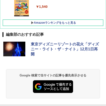
￥1,760
￥1,540
Amazonランキングをもっと見る
編集部のおすすめ記事
[キャンパーズコレクション 山善] ポップアッ
GRANDOOR ステンレス保冷剤 2個セット 2
東京ディズニーリゾートの花火「ディズ
プテント 傘みたいに広げて畳める パッとサ
026リニューアル 急速冷凍 空間倍増 衛生的
ニー・ライト・ザ・ナイト」12月1日再
ッとサンシェード キューブ フルクローズ メ
コンパクト 保冷力長持ち
開
ッシュ 簡単設置 ワンタッチテント キャンプ
&ハイキング カーキ PATC-150(KH)
￥2,980
￥6,830
DEWEL パラソル 大型 ビーチ アウトドアパ
Google 検索で当サイトの記事を優先表示させる
ラソル ガーデン サイトシート付 折りたたみ
PYKES PEAK (パイクスピーク) 着替えテン
防水 UVカット 4段階高さ調整 軽量 収納袋付
ト プライバシー テント 【中が透けない】 1
き
人用 折りたたみ 防災グッズ 災害用トイレ ビ
ーチ ピクニック ポップアップテント 携帯 簡
￥6,459
易 トイレテント (ブラック)
￥4,980