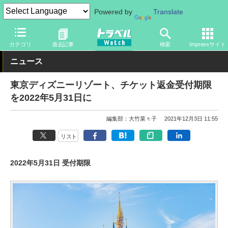
Powered by
Translate
トラベル Watch
旅の情報
観光地
ディズニーリゾート
カテゴリ
過去記事
検索
Impressサイト
ニュース
東京ディズニーリゾート、チケット返金受付期限
を2022年5月31日に
編集部：大竹菜々子
2021年12月3日 11:55
リスト
2022年5月31日 受付期限