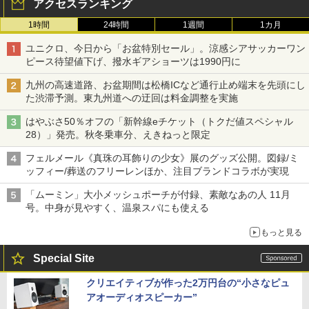
アクセスランキング
1時間
24時間
1週間
1カ月
ユニクロ、今日から「お盆特別セール」。涼感シアサッカーワン
ピース待望値下げ、撥水ギアショーツは1990円に
九州の高速道路、お盆期間は松橋ICなど通行止め端末を先頭にし
た渋滞予測。東九州道への迂回は料金調整を実施
はやぶさ50％オフの「新幹線eチケット（トクだ値スペシャル
28）」発売。秋冬乗車分、えきねっと限定
フェルメール《真珠の耳飾りの少女》展のグッズ公開。図録/ミ
ッフィー/葬送のフリーレンほか、注目ブランドコラボが実現
「ムーミン」大小メッシュポーチが付録、素敵なあの人 11月
号。中身が見やすく、温泉スパにも使える
もっと見る
Special Site
クリエイティブが作った2万円台の“小さなピュ
アオーディオスピーカー”