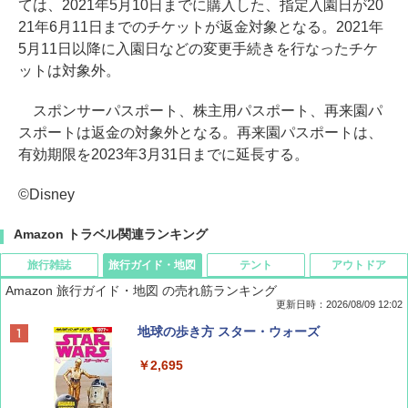
ては、2021年5月10日までに購入した、指定入園日が20
21年6月11日までのチケットが返金対象となる。2021年
5月11日以降に入園日などの変更手続きを行なったチケ
ットは対象外。
スポンサーパスポート、株主用パスポート、再来園パ
スポートは返金の対象外となる。再来園パスポートは、
有効期限を2023年3月31日までに延長する。
©Disney
Amazon トラベル関連ランキング
旅行雑誌
旅行ガイド・地図
テント
アウトドア
Amazon 旅行ガイド・地図 の売れ筋ランキング
更新日時：2026/08/09 12:02
BE-PAL(ビ-パル) 2026年 9 月号【特別付録:
地球の歩き方 スター・ウォーズ
SOTO ミニマル"旅"財布 ランダム2種】
￥2,695
￥1,500