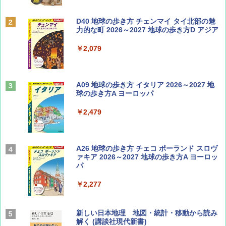
ディズニーファン ２０２６年 ９月号 [雑
D40 地球の歩き方 チェンマイ タイ北部の魅
誌] (ＤＩＳＮＥＹ ＦＡＮ)
力的な町 2026～2027 地球の歩き方D アジア
￥713
￥2,079
山と溪谷 2026年8月号「南アルプス大全」
A09 地球の歩き方 イタリア 2026～2027 地
球の歩き方A ヨーロッパ
￥1,540
￥2,479
Coyote No.89 特集 星野道夫 夢見る旅
A26 地球の歩き方 チェコ ポーランド スロヴ
ァキア 2026～2027 地球の歩き方A ヨーロッ
パ
￥1,540
￥2,277
AIRLINE（エアライン）2026年9月号【特
新しい日本地理 地図・統計・移動から読み
集】ボーイング110周年を祝して！
解く (講談社現代新書)