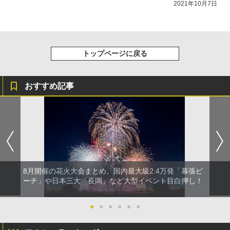
￥-
￥6,579
2021年10月7日
トップページに戻る
おすすめ記事
8月開催の花火大会まとめ。国内最大級2.4万発「幕張ビ
ーチ」や日本三大「長岡」など大型イベント目白押し！
●
●
●
●
●
●