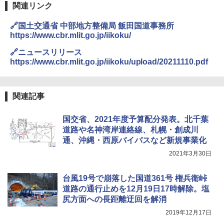
防水 UVカット 4段階高さ調整 軽量 収納袋付
関連リンク
き
ENDLESS BASE 《めざましテレビで紹介》
🔗国土交通省 中部地方整備局 飯田国道事務所
テント ワンタッチ RENEW 幅200 2-3人用 43
￥6,459
https://www.cbr.mlit.go.jp/iikoku/
500002(88859)
🔗ニュースリリース
￥5,999
ポインターライト 強力 小型 緑色/赤色/青紫色
https://www.cbr.mlit.go.jp/iikoku/upload/20211110.pdf
USB充電式 高精度 超長距離照射 長時間使用
可能 安全ロック付き 高安全性 金属製耐久 コ
[キャンパーズコレクション 山善] 傘みたいに
ンパクト多機能設計 持ち運び便利 アウトド
広げるだけ パッとサッとテント ブラックコ
ア/オフィス/教育現場/展示会用 緑
関連記事
ーティング フルクローズ メッシュ 3-4人用
簡単設置 ポップアップテント エクルベージ
￥1,180
国交省、2021年度予算配分発表。北千葉
ュ(BC仕様) PATC-150B(EB)
道路や名神湾岸連絡線、札幌・創成川
￥9,990
通、沖縄・西原バイパスなど新規事業化
熊撃退スプレー 熊よけスプレー 熊スプレー
【日本企業販売】超強力クマ対策スプレー 30
2021年3月30日
0ml（連続噴射30秒）110ml（連続噴射15
[キャンパーズコレクション 山善] 傘みたいに
秒）射程5～10m 安全ロック搭載 携帯収納袋
広げるだけ パッとサッとテント キューブワ
付き ヒグマ・イノシシ対策 自治体・教育機
台風19号で崩落した国道361号 権兵衛峠
イド ブラックコーティング フルクローズ メ
関の購入実績 登山・キャンプ・アウトドア・
道路の通行止めを12月19日17時解除。塩
ッシュ 4人用 簡単設置 ポップアップテント P
防災用品 長期保存可能 緊急時用 日本国内発
尻方面への長距離迂回を解消
ATCW-150B エクルベージュ
送
2019年12月17日
￥-
￥3,680