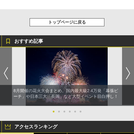
トップページに戻る
おすすめ記事
8月開催の花火大会まとめ。国内最大級2.4万発「幕張ビ
ーチ」や日本三大「長岡」など大型イベント目白押し！
●
●
●
●
●
●
アクセスランキング