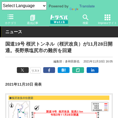
Powered by
Translate
トラベル Watch
地域
国内旅行
甲信越
カテゴリ
過去記事
検索
Impressサイト
ニュース
国道19号 桜沢トンネル（桜沢改良）が11月28日開
通。長野県塩尻市の難所を回避
編集部：多和田新也
2021年11月10日 16:05
リスト
2021年11月10日 発表