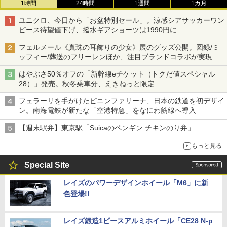
1時間
24時間
1週間
1カ月
ユニクロ、今日から「お盆特別セール」。涼感シアサッカーワン
ピース待望値下げ、撥水ギアショーツは1990円に
フェルメール《真珠の耳飾りの少女》展のグッズ公開。図録/ミ
ッフィー/葬送のフリーレンほか、注目ブランドコラボが実現
はやぶさ50％オフの「新幹線eチケット（トクだ値スペシャル
28）」発売。秋冬乗車分、えきねっと限定
フェラーリを手がけたピニンファリーナ、日本の鉄道を初デザイ
ン。南海電鉄が新たな「空港特急」をなにわ筋線へ導入
【週末駅弁】東京駅「Suicaのペンギン チキンのり弁」
もっと見る
Special Site
レイズのパワーデザインホイール「M6」に新
色登場!!
レイズ鍛造1ピースアルミホイール「CE28 N-p