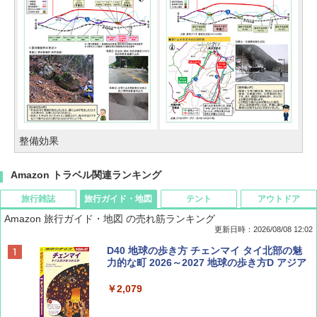
整備効果
Amazon トラベル関連ランキング
旅行雑誌
旅行ガイド・地図
テント
アウトドア
Amazon 旅行ガイド・地図 の売れ筋ランキング
更新日時：2026/08/08 12:02
BE-PAL(ビ-パル) 2026年 9 月号【特別付録:
D40 地球の歩き方 チェンマイ タイ北部の魅
SOTO ミニマル"旅"財布 ランダム2種】
力的な町 2026～2027 地球の歩き方D アジア
￥1,500
￥2,079