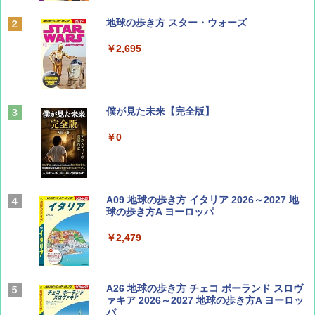
ディズニーファン ２０２６年 ９月号 [雑
地球の歩き方 スター・ウォーズ
誌] (ＤＩＳＮＥＹ ＦＡＮ)
￥2,695
￥713
山と溪谷 2026年8月号「南アルプス大全」
僕が見た未来【完全版】
￥1,540
￥0
Coyote No.89 特集 星野道夫 夢見る旅
A09 地球の歩き方 イタリア 2026～2027 地
球の歩き方A ヨーロッパ
￥1,540
￥2,479
AIRLINE（エアライン）2026年9月号【特
A26 地球の歩き方 チェコ ポーランド スロヴ
集】ボーイング110周年を祝して！
ァキア 2026～2027 地球の歩き方A ヨーロッ
パ