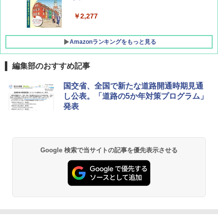
￥1,760
￥2,277
Amazonランキングをもっと見る
編集部のおすすめ記事
[キャンパーズコレクション 山善] ポップアッ
GRANDOOR ステンレス保冷剤 2個セット 2
国交省、全国で新たな道路開通時期見通
プテント 傘みたいに広げて畳める パッとサ
026リニューアル 急速冷凍 空間倍増 衛生的
し公表。「道路の5か年対策プログラム」
ッとサンシェード キューブ フルクローズ メ
コンパクト 保冷力長持ち
発表
ッシュ 簡単設置 ワンタッチテント キャンプ
&ハイキング カーキ PATC-150(KH)
￥2,980
￥6,830
BUNDOK(バンドック)ソロ ドーム 1 EX BDK
Google 検索で当サイトの記事を優先表示させる
-08EX カーキ ソロキャンプ ポリエステル フ
PYKES PEAK (パイクスピーク) 着替えテン
レーム ドーム型 テント
ト プライバシー テント 【中が透けない】 1
人用 折りたたみ 防災グッズ 災害用トイレ ビ
￥14,800
ーチ ピクニック ポップアップテント 携帯 簡
易 トイレテント (ブラック)
DEWEL パラソル 大型 ビーチ アウトドアパ
￥4,980
ラソル ガーデン サイトシート付 折りたたみ