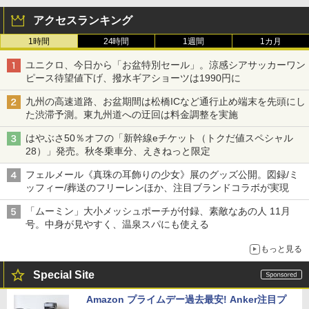
アクセスランキング
1時間
24時間
1週間
1カ月
ユニクロ、今日から「お盆特別セール」。涼感シアサッカーワン
ピース待望値下げ、撥水ギアショーツは1990円に
九州の高速道路、お盆期間は松橋ICなど通行止め端末を先頭にし
た渋滞予測。東九州道への迂回は料金調整を実施
はやぶさ50％オフの「新幹線eチケット（トクだ値スペシャル
28）」発売。秋冬乗車分、えきねっと限定
フェルメール《真珠の耳飾りの少女》展のグッズ公開。図録/ミ
ッフィー/葬送のフリーレンほか、注目ブランドコラボが実現
「ムーミン」大小メッシュポーチが付録、素敵なあの人 11月
号。中身が見やすく、温泉スパにも使える
もっと見る
Special Site
Amazon プライムデー過去最安! Anker注目プ