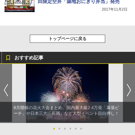
田限定空弁「築地おにぎり弁当」発売
2017年11月2日
トップページに戻る
おすすめ記事
8月開催の花火大会まとめ。国内最大級2.4万発「幕張ビ
ーチ」や日本三大「長岡」など大型イベント目白押し！
●
●
●
●
●
●