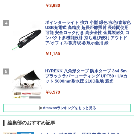
パ
￥1,540
￥3,680
￥2,277
[キャンパーズコレクション 山善] 傘みたいに
広げるだけ パッとサッとテント ブラックコ
ーティング フルクローズ メッシュ 3-4人用
ポインターライト 強力 小型 緑色/赤色/青紫色
簡単設置 ポップアップテント エクルベージ
USB充電式 高精度 超長距離照射 長時間使用
AIRLINE（エアライン）2026年9月号【特
新しい日本地理 地図・統計・移動から読み
ュ(BC仕様) PATC-150B(EB)
可能 安全ロック付き 高安全性 金属製耐久 コ
集】ボーイング110周年を祝して！
解く (講談社現代新書)
ンパクト多機能設計 持ち運び便利 アウトド
ア/オフィス/教育現場/展示会用 緑
￥9,990
￥1,760
￥1,540
￥1,180
[キャンパーズコレクション 山善] 傘みたいに
広げるだけ パッとサッとテント キューブワ
イド ブラックコーティング フルクローズ メ
HYREKK 八角形タープ 防水タープ 3×4.5m
ッシュ 4人用 簡単設置 ポップアップテント P
ブラックラバーコーティング UPF50+ UVカ
ATCW-150B エクルベージュ
ット 5000mm耐水圧 210D生地 遮光
￥-
￥6,579
Amazonランキングをもっと見る
編集部のおすすめ記事