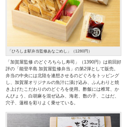
「ひろしま駅弁当監修あなごめし」（1280円）
「加賀屋監修 のどぐろちらし寿司」（1390円）は前回好
評の「能登半島 加賀屋監修弁当」の第2弾として販売。
弁当の中央には北陸を連想させるのどぐろをトッピング
し、加賀屋オリジナルの魚汁に漬け込み、ふんわりと焼
き上げたこだわりののどぐろを使用。酢飯には椎茸、か
んぴょう、白胡麻を混ぜ込み、海老、数の子、こはだ、
穴子、蓮根を彩りよく乗せている。