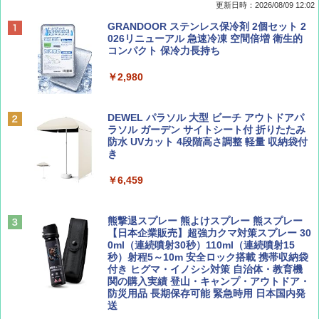
更新日時：2026/08/09 12:02
BE-PAL(ビ-パル) 2026年 9 月号【特別付録:
地球の歩き方 スター・ウォーズ
[キャンパーズコレクション 山善] ポップアッ
GRANDOOR ステンレス保冷剤 2個セット 2
SOTO ミニマル"旅"財布 ランダム2種】
プテント 傘みたいに広げて畳める パッとサ
026リニューアル 急速冷凍 空間倍増 衛生的
ッとサンシェード キューブ フルクローズ メ
コンパクト 保冷力長持ち
￥2,695
ッシュ 簡単設置 ワンタッチテント キャンプ
￥1,500
&ハイキング カーキ PATC-150(KH)
￥2,980
￥6,830
ディズニーファン ２０２６年 ９月号 [雑
D40 地球の歩き方 チェンマイ タイ北部の魅
DEWEL パラソル 大型 ビーチ アウトドアパ
誌] (ＤＩＳＮＥＹ ＦＡＮ)
力的な町 2026～2027 地球の歩き方D アジア
ラソル ガーデン サイトシート付 折りたたみ
PYKES PEAK (パイクスピーク) 着替えテン
防水 UVカット 4段階高さ調整 軽量 収納袋付
ト プライバシー テント 【中が透けない】 1
き
￥713
￥2,079
人用 折りたたみ 防災グッズ 災害用トイレ ビ
ーチ ピクニック ポップアップテント 携帯 簡
￥6,459
易 トイレテント (ブラック)
山と溪谷 2026年8月号「南アルプス大全」
A09 地球の歩き方 イタリア 2026～2027 地
￥4,980
球の歩き方A ヨーロッパ
熊撃退スプレー 熊よけスプレー 熊スプレー
￥1,540
【日本企業販売】超強力クマ対策スプレー 30
￥2,479
0ml（連続噴射30秒）110ml（連続噴射15
ENDLESS BASE 《めざましテレビで紹介》
秒）射程5～10m 安全ロック搭載 携帯収納袋
テント ワンタッチ RENEW 幅200 2-3人用 43
付き ヒグマ・イノシシ対策 自治体・教育機
500002(89232)
関の購入実績 登山・キャンプ・アウトドア・
防災用品 長期保存可能 緊急時用 日本国内発
Coyote No.89 特集 星野道夫 夢見る旅
A26 地球の歩き方 チェコ ポーランド スロヴ
送
ァキア 2026～2027 地球の歩き方A ヨーロッ
￥5,999