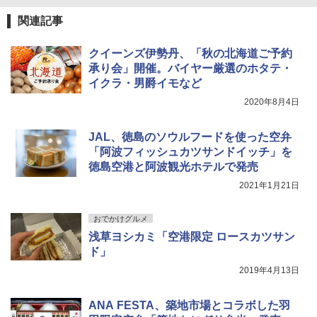
関連記事
クイーンズ伊勢丹、「秋の北海道ご予約
承り会」開催。バイヤー厳選のホタテ・
イクラ・男爵イモなど
2020年8月4日
JAL、徳島のソウルフードを使った空弁
「阿波フィッシュカツサンドイッチ」を
徳島空港と阿波観光ホテルで発売
2021年1月21日
おでかけグルメ
浅草ヨシカミ「空港限定 ロースカツサン
ド」
2019年4月13日
ANA FESTA、築地市場とコラボした羽