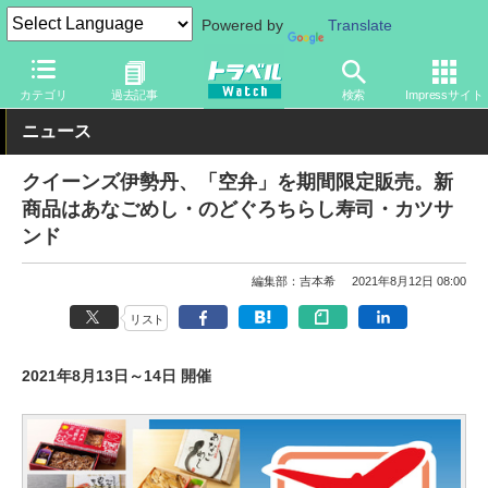
Powered by
Translate
トラベル Watch
旅の方法
空旅
カテゴリ
過去記事
検索
Impressサイト
ニュース
クイーンズ伊勢丹、「空弁」を期間限定販売。新
商品はあなごめし・のどぐろちらし寿司・カツサ
ンド
編集部：吉本希
2021年8月12日 08:00
リスト
2021年8月13日～14日 開催