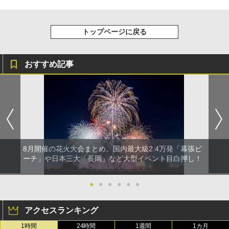
トップページに戻る
おすすめ記事
8月開催の花火大会まとめ。国内最大級2.4万発「幕張ビ
ーチ」や日本三大「長岡」など大型イベント目白押し！
●
●
●
●
●
●
アクセスランキング
1時間
24時間
1週間
1カ月