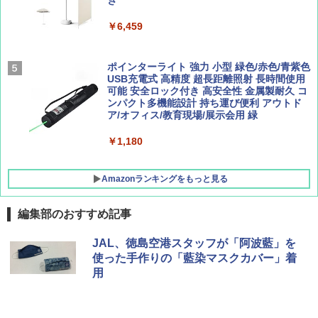
ュ(BC仕様) PATC-150B(EB)
き
集】ボーイング110周年を祝して！
解く (講談社現代新書)
￥9,990
￥6,459
￥1,760
￥1,540
[キャンパーズコレクション 山善] 傘みたいに
ポインターライト 強力 小型 緑色/赤色/青紫色
広げるだけ パッとサッとテント キューブワ
USB充電式 高精度 超長距離照射 長時間使用
イド ブラックコーティング フルクローズ メ
可能 安全ロック付き 高安全性 金属製耐久 コ
ッシュ 4人用 簡単設置 ポップアップテント P
ンパクト多機能設計 持ち運び便利 アウトド
ATCW-150B エクルベージュ
ア/オフィス/教育現場/展示会用 緑
￥-
￥1,180
Amazonランキングをもっと見る
編集部のおすすめ記事
JAL、徳島空港スタッフが「阿波藍」を
使った手作りの「藍染マスクカバー」着
用