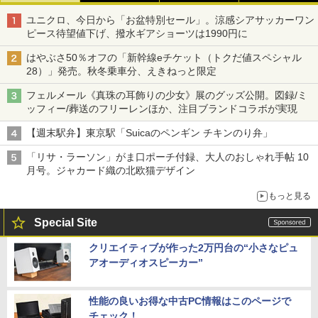
ユニクロ、今日から「お盆特別セール」。涼感シアサッカーワン
ピース待望値下げ、撥水ギアショーツは1990円に
はやぶさ50％オフの「新幹線eチケット（トクだ値スペシャル
28）」発売。秋冬乗車分、えきねっと限定
フェルメール《真珠の耳飾りの少女》展のグッズ公開。図録/ミ
ッフィー/葬送のフリーレンほか、注目ブランドコラボが実現
【週末駅弁】東京駅「Suicaのペンギン チキンのり弁」
「リサ・ラーソン」がま口ポーチ付録、大人のおしゃれ手帖 10
月号。ジャカード織の北欧猫デザイン
もっと見る
Special Site
クリエイティブが作った2万円台の“小さなピュ
アオーディオスピーカー”
性能の良いお得な中古PC情報はこのページで
チェック！