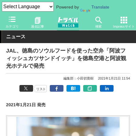
Powered by
Translate
トラベル Watch
旅の方法
空旅
空港
カテゴリ
過去記事
検索
Impressサイト
ニュース
JAL、徳島のソウルフードを使った空弁「阿波フ
ィッシュカツサンドイッチ」を徳島空港と阿波観
光ホテルで発売
編集部：小田切寛樹
2021年1月21日 11:54
リスト
2021年1月21日 発売