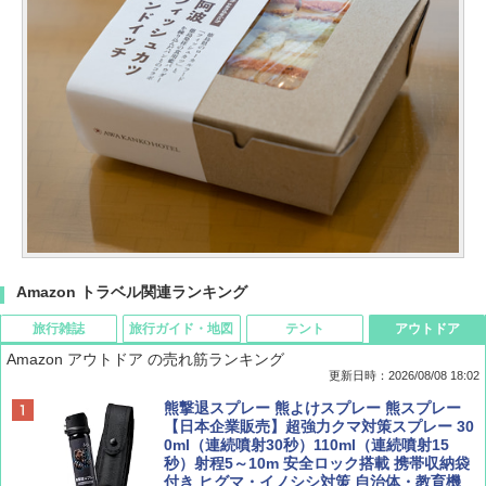
Amazon トラベル関連ランキング
旅行雑誌
旅行ガイド・地図
テント
アウトドア
Amazon アウトドア の売れ筋ランキング
更新日時：2026/08/08 18:02
BE-PAL(ビ-パル) 2026年 9 月号【特別付録:
D40 地球の歩き方 チェンマイ タイ北部の魅
[キャンパーズコレクション 山善] ポップアッ
熊撃退スプレー 熊よけスプレー 熊スプレー
SOTO ミニマル"旅"財布 ランダム2種】
力的な町 2026～2027 地球の歩き方D アジア
プテント 傘みたいに広げて畳める パッとサ
【日本企業販売】超強力クマ対策スプレー 30
ッとサンシェード キューブ フルクローズ メ
0ml（連続噴射30秒）110ml（連続噴射15
ッシュ 簡単設置 ワンタッチテント キャンプ
秒）射程5～10m 安全ロック搭載 携帯収納袋
￥1,500
￥2,079
&ハイキング カーキ PATC-150(KH)
付き ヒグマ・イノシシ対策 自治体・教育機