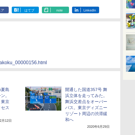
ェア
はてブ
note
LinkedIn
kawakoku_00000156.html
の夏島
開通した国道357号 舞
ーン。
浜立体を走ってみた。
 東京
舞浜交差点をオーバー
クセス
パス。東京ディズニー
リゾート周辺の渋滞緩
和へ
年2月12日
2020年6月29日