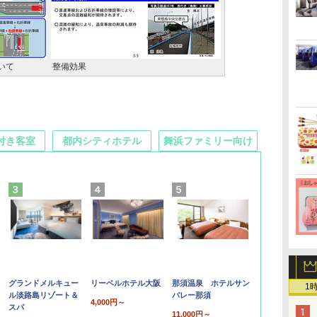
いて
整備効果
付き客室
都内シティホテル
舞浜ファミリー向け
グランドメルキュー
リーベルホテル大阪
那須温泉 ホテルサン
1
ル淡路島リゾート＆
バレー那須
4,000円～
スパ
11,000円～