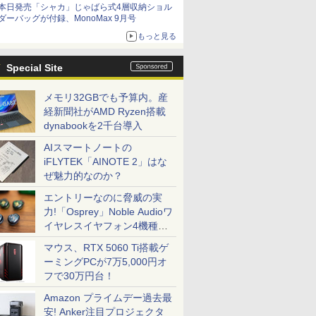
本日発売「シャカ」じゃばら式4層収納ショル
ダーバッグが付録、MonoMax 9月号
もっと見る
Special Site
メモリ32GBでも予算内。産
経新聞社がAMD Ryzen搭載
dynabookを2千台導入
AIスマートノートの
iFLYTEK「AINOTE 2」はな
ぜ魅力的なのか？
エントリーなのに脅威の実
力!「Osprey」Noble Audioワ
イヤレスイヤフォン4機種を
一気に聴く
マウス、RTX 5060 Ti搭載ゲ
ーミングPCが7万5,000円オ
フで30万円台！
Amazon プライムデー過去最
安! Anker注目プロジェクタ