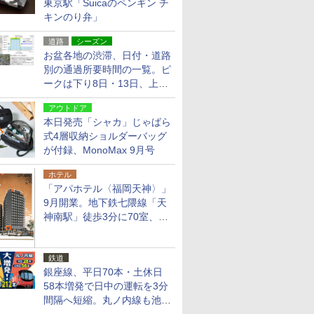
東京駅「Suicaのペンギン チ
キンのり弁」
道路
シーズン
お盆各地の渋滞、日付・道路
別の通過所要時間の一覧。ピ
ークは下り8日・13日、上り
14日・15日
アウトドア
本日発売「シャカ」じゃばら
式4層収納ショルダーバッグ
が付録、MonoMax 9月号
ホテル
「アパホテル〈福岡天神〉」
9月開業。地下鉄七隈線「天
神南駅」徒歩3分に70室、エ
リア初の直営店
鉄道
銀座線、平日70本・土休日
58本増発で日中の運転を3分
間隔へ短縮。丸ノ内線も池袋