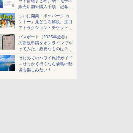
ット情報まとめ。紙・電子の
販売店舗や購入手順、記念チ
ケットも解説
ついに開業「ポケパーク カ
ントー」見どころ解説。注目
アトラクション・チケット手
配・来場前に必要な準備は？
パスポート（2025年旅券）
の新規申請をオンラインでや
ってみた。必要なものはスマ
ホとマイナカードのみ
はじめてのハワイ旅行ガイド
～せっかく行くなら隣島の秘
境も楽しみたい！～