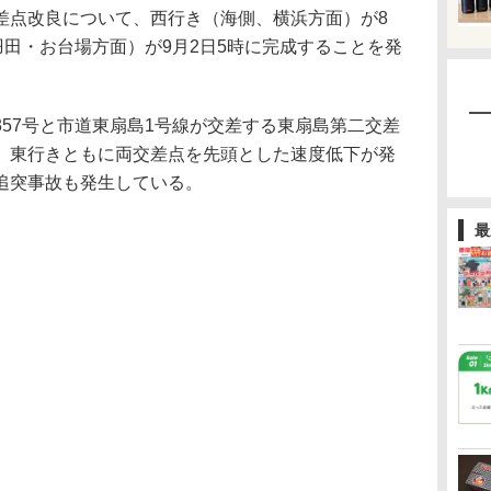
差点改良について、西行き（海側、横浜方面）が8
羽田・お台場方面）が9月2日5時に完成することを発
57号と市道東扇島1号線が交差する東扇島第二交差
、東行きともに両交差点を先頭とした速度低下が発
追突事故も発生している。
最