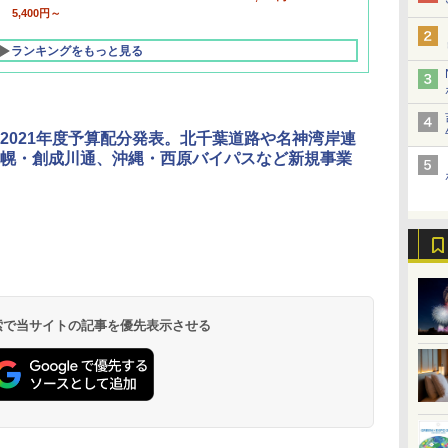
5,400円～
ランキングをもっと見る
2021年度予算配分発表。北千葉道路や名神湾岸連
幌・創成川通、沖縄・西原バイパスなど新規事業
北陸 福井 あわら
品川プリンスホテ
舞浜ビューホテル
箱根湯本温泉 ホテ
ホテルトラスティ東
オリエンタルホテル
下呂温泉 水明館
住友不動産ホテル ヴ
東京ベイ舞浜ホテル
温泉 清風荘（北陸
ル イーストタワー
ｂｙ ＨＵＬＩＣ
ル おかだ
京ベイサイド
東京ベイ
ィラフォンテーヌグラ
ファーストリゾート
8,250円～
最大級の庭園露天風
（旧：東京ベイ舞浜
ンド東京有明
9,958円～
11,200円～
5,450円～
5,200円～
4,290円～
呂の宿 清風荘）
ホテル）
19,541円～
5,758円～
6,070円～
 検索で当サイトの記事を優先表示させる