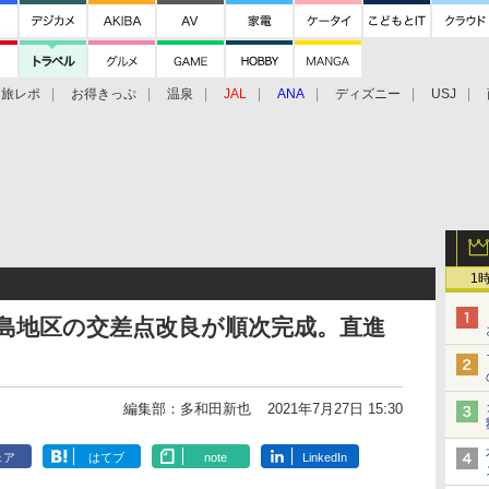
旅レポ
お得きっぷ
温泉
JAL
ANA
ディズニー
USJ
1
扇島地区の交差点改良が順次完成。直進
編集部：多和田新也
2021年7月27日 15:30
ェア
はてブ
note
LinkedIn