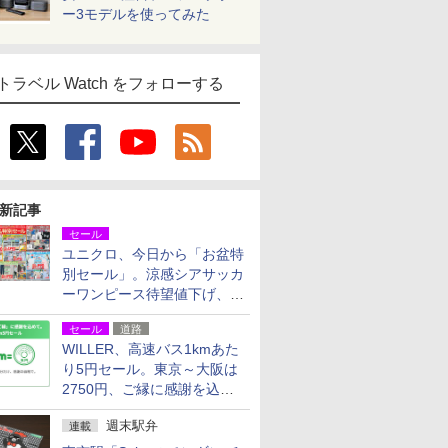
ー3モデルを使ってみた
トラベル Watch をフォローする
新記事
セール
ユニクロ、今日から「お盆特
別セール」。涼感シアサッカ
ーワンピース待望値下げ、撥
水ギアショーツは1990円に
セール
道路
WILLER、高速バス1kmあた
り5円セール。東京～大阪は
2750円、ご縁に感謝を込め
た20周年記念キャンペーン
週末駅弁
連載