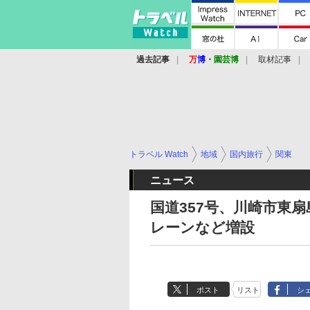
過去記事
万
博
・
園芸博
取材記事
トラベル Watch
地域
国内旅行
関東
ニュース
国道357号、川崎市東
レーンなど増設
ポスト
リスト
シ