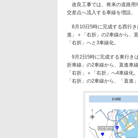
改良工事では、将来の道路用地
交差点へ流入する車線を増設。
8月10日5時に完成する西行き
進」＋「右折」の2車線から、
「右折」へと3車線化。
9月2日5時に完成する東行き
折車線」の2車線から、直進車
「右折」＋「右折」へ4車線化
「右折」の2車線から、「直進」