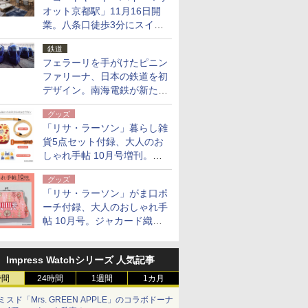
オット京都駅」11月16日開
業。八条口徒歩3分にスイー
ト含む全270室、ダイニング
鉄道
も併設
フェラーリを手がけたピニン
ファリーナ、日本の鉄道を初
デザイン。南海電鉄が新たな
「空港特急」をなにわ筋線へ
グッズ
導入
「リサ・ラーソン」暮らし雑
貨5点セット付録、大人のお
しゃれ手帖 10月号増刊。
USBケーブルや缶ケースなど
グッズ
「リサ・ラーソン」がま口ポ
ーチ付録、大人のおしゃれ手
帖 10月号。ジャカード織の
北欧猫デザイン
Impress Watchシリーズ 人気記事
時間
24時間
1週間
1カ月
ミスド「Mrs. GREEN APPLE」のコラボドーナ