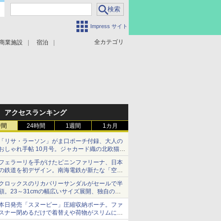
Impress サイト
全カテゴリ
商業施設
宿泊
アクセスランキング
時間
24時間
1週間
1カ月
「リサ・ラーソン」がま口ポーチ付録、大人の
おしゃれ手帖 10月号。ジャカード織の北欧猫デ
ザイン
フェラーリを手がけたピニンファリーナ、日本
の鉄道を初デザイン。南海電鉄が新たな「空港
特急」をなにわ筋線へ導入
クロックスのリカバリーサンダルがセールで半
額。23～31cmの幅広いサイズ展開、独自のク
ッション素材を採用
本日発売「スヌーピー」圧縮収納ポーチ。ファ
スナー閉めるだけで着替えや荷物がスリムにま
とまる