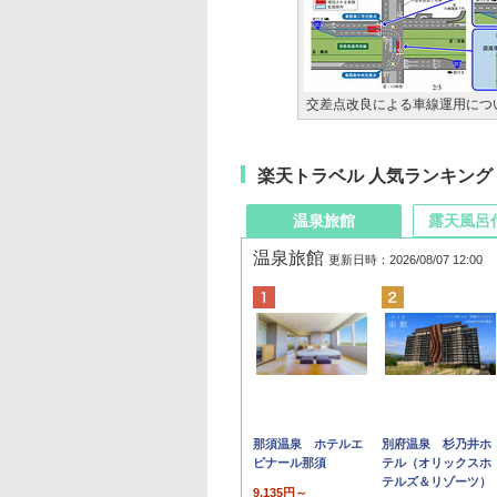
交差点改良による車線運用につ
楽天トラベル 人気ランキング
温泉旅館
露天風呂
温泉旅館
更新日時：2026/08/07 12:00
那須温泉 ホテルエ
別府温泉 杉乃井ホ
ピナール那須
テル（オリックスホ
テルズ＆リゾーツ）
9,135円～