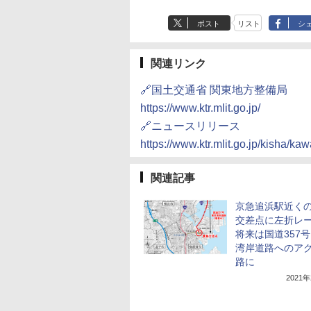
ポスト
リスト
シ
関連リンク
🔗国土交通省 関東地方整備局
https://www.ktr.mlit.go.jp/
🔗ニュースリリース
https://www.ktr.mlit.go.jp/kisha/
関連記事
京急追浜駅近く
交差点に左折レ
将来は国道357号
湾岸道路へのア
路に
2021