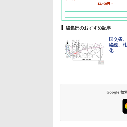
13,400円～
編集部のおすすめ記事
国交省、
絡線、札
化
草津温泉 ホテル櫻
品川プリンスホテル
グランドニッコー東
海のサウナ＆スパ
東京ドームホテル
シェラトン・グラン
井
京ベイ 舞浜
オールインクルーシ
デ・トーキョーベ
7,037円～
7,980円～
ブ 島原温泉ホテル
イ・ホテル
14,300円～
6,800円～
南風楼
10,450円～
7,950円～
Google