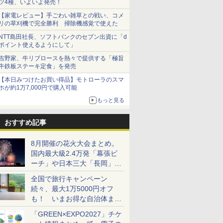
ツ4種、いよいよ発売！
【家電レビュー】手ごわい雑草との戦い、コメ
リの草刈機で完全勝利 掃除機感覚で使えた
NTT島田社長、ソフトバンクのセブン出資に「d
ポイント使えるようにして」
吉野家、牛リブロースを熱々で提供する「極旨
牛鉄板ステーキ定食」を発売
【本日みつけたお買い得品】モトローラのスマ
ホが約1万7,000円で購入可能
もっと見る
おすすめ記事
8月開催の花火大会まとめ。
国内最大級2.4万発「幕張ビ
ーチ」や日本三大「長岡」な
ど大型イベント目白押し！
全国で旅行キャンペーン
続々、最大1万5000円オフ
も！ いまお得な自治体まと
め
「GREEN×EXPO2027」チケ