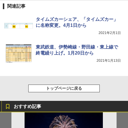
ュ(BC仕様) PATC-150B(EB)
き
解く (講談社現代新書)
関連記事
￥8,991
￥6,459
￥1,540
タイムズカーシェア、「タイムズカー」
に名称変更。4月1日から
Coleman(コールマン) ツーリングドーム/LD
ポインターライト 強力 小型 緑色/赤色/青紫色
2021年2月1日
X 2人用 3人用 キャンプ アウトドア フェス
USB充電式 高精度 超長距離照射 長時間使用
収納 コンパクト 簡単設営 カンガルーテント
可能 安全ロック付き 高安全性 金属製耐久 コ
ソロキャンプ ソロテント
ンパクト多機能設計 持ち運び便利 アウトド
東武鉄道、伊勢崎線・野田線・東上線で
ア/オフィス/教育現場/展示会用 緑
終電繰り上げ。1月20日から
￥20,718
￥1,180
2021年1月13日
トップページに戻る
おすすめ記事