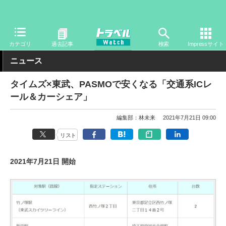
トラベル Watch
旅の方法
クルマ旅
自動車
カテゴリ
過去記事
検索
Impressサイト
ニュース
タイムズ×東武、PASMOで安くなる「交通系ICレ
ール＆カーシェア」
編集部：林未来
2021年7月21日 09:00
リスト
2021年7月21日 開始