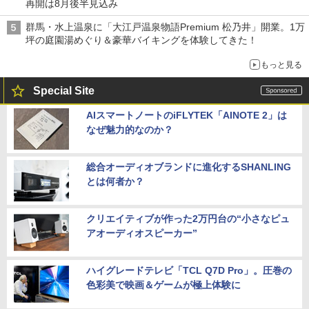
再開は8月後半見込み
群馬・水上温泉に「大江戸温泉物語Premium 松乃井」開業。1万
坪の庭園湯めぐり＆豪華バイキングを体験してきた！
もっと見る
Special Site
AIスマートノートのiFLYTEK「AINOTE 2」は
なぜ魅力的なのか？
総合オーディオブランドに進化するSHANLING
とは何者か？
クリエイティブが作った2万円台の“小さなピュ
アオーディオスピーカー”
ハイグレードテレビ「TCL Q7D Pro」。圧巻の
色彩美で映画＆ゲームが極上体験に