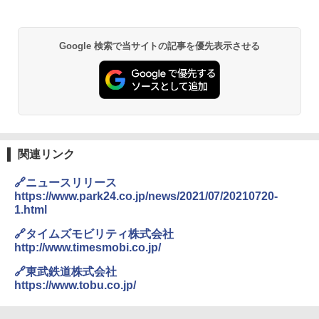
&ハイキング カーキ PATC-150(KH)
￥14,800
￥6,832
A09 地球の歩き方 イタリア 2026～2027 地
GRANDOOR ステンレス保冷剤 2個セット 2
Google 検索で当サイトの記事を優先表示させる
球の歩き方A ヨーロッパ
026リニューアル 急速冷凍 空間倍増 衛生的
PYKES PEAK (パイクスピーク) 着替えテン
コンパクト 保冷力長持ち
ト プライバシー テント 【中が透けない】 1
￥2,479
人用 折りたたみ 防災グッズ 災害用トイレ ビ
￥2,980
ーチ ピクニック ポップアップテント 携帯 簡
易 トイレテント (ブラック)
A26 地球の歩き方 チェコ ポーランド スロヴ
熊撃退スプレー 熊よけスプレー 熊スプレー
￥4,980
ァキア 2026～2027 地球の歩き方A ヨーロッ
【日本企業販売】超強力クマ対策スプレー 30
関連リンク
パ
0ml（連続噴射30秒）110ml（連続噴射15
秒）射程5～10m 安全ロック搭載 携帯収納袋
🔗ニュースリリース
￥2,277
ENDLESS BASE 《めざましテレビで紹介》
付き ヒグマ・イノシシ対策 自治体・教育機
テント ワンタッチ RENEW 幅200 2-3人用 43
関の購入実績 登山・キャンプ・アウトドア・
https://www.park24.co.jp/news/2021/07/20210720-
500002(88859)
防災用品 長期保存可能 緊急時用 日本国内発
1.html
送
地球の歩き方 スター・ウォーズ
🔗タイムズモビリティ株式会社
￥5,499
￥3,680
http://www.timesmobi.co.jp/
￥2,695
🔗東武鉄道株式会社
[キャンパーズコレクション 山善] 傘みたいに
https://www.tobu.co.jp/
広げるだけ パッとサッとテント ブラックコ
DEWEL パラソル 大型 ビーチ アウトドアパ
ーティング フルクローズ メッシュ 3-4人用
ラソル ガーデン サイトシート付 折りたたみ
簡単設置 ポップアップテント エクルベージ
防水 UVカット 4段階高さ調整 軽量 収納袋付
新しい日本地理 地図・統計・移動から読み