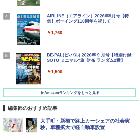
AIRLINE（エアライン）2026年9月号【特
集】ボーイング110周年を祝して！
￥1,760
BE-PAL(ビ-パル) 2026年 9 月号【特別付録:
SOTO ミニマル"旅"財布 ランダム2種】
￥1,500
Amazonランキングをもっと見る
編集部のおすすめ記事
D40 地球の歩き方 チェンマイ タイ北部の魅
[キャンパーズコレクション 山善] ポップアッ
BUNDOK(バンドック)ソロ ドーム 1 EX BDK
大手町・新橋で路上カーシェアの社会実
力的な町 2026～2027 地球の歩き方D アジア
プテント 傘みたいに広げて畳める パッとサ
-08EX カーキ ソロキャンプ ポリエステル フ
験。車種拡大で軽自動車設置
ッとサンシェード キューブ フルクローズ メ
レーム テント
ッシュ 簡単設置 ワンタッチテント キャンプ
￥2,079