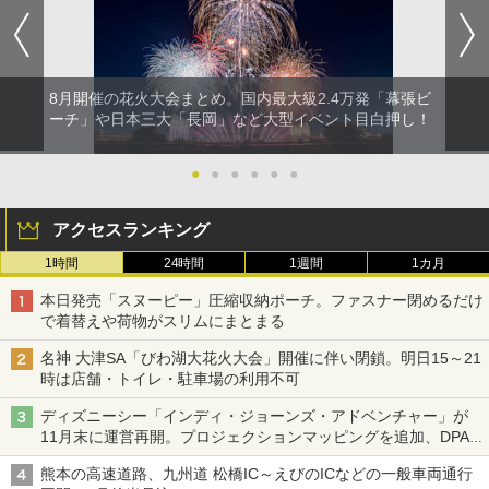
8月開催の花火大会まとめ。国内最大級2.4万発「幕張ビ
ーチ」や日本三大「長岡」など大型イベント目白押し！
●
●
●
●
●
●
アクセスランキング
1時間
24時間
1週間
1カ月
本日発売「スヌーピー」圧縮収納ポーチ。ファスナー閉めるだけ
で着替えや荷物がスリムにまとまる
名神 大津SA「びわ湖大花火大会」開催に伴い閉鎖。明日15～21
時は店舗・トイレ・駐車場の利用不可
ディズニーシー「インディ・ジョーンズ・アドベンチャー」が
11月末に運営再開。プロジェクションマッピングを追加、DPA
は1500円
熊本の高速道路、九州道 松橋IC～えびのICなどの一般車両通行