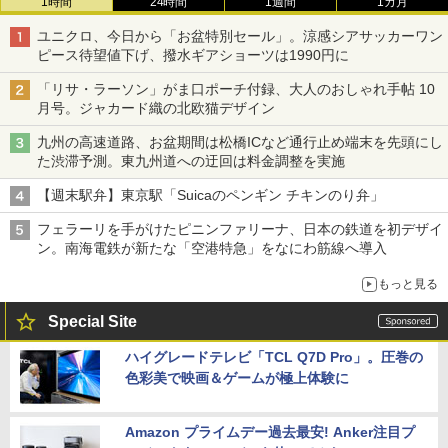
1時間
24時間
1週間
1カ月
ユニクロ、今日から「お盆特別セール」。涼感シアサッカーワン
ピース待望値下げ、撥水ギアショーツは1990円に
「リサ・ラーソン」がま口ポーチ付録、大人のおしゃれ手帖 10
月号。ジャカード織の北欧猫デザイン
九州の高速道路、お盆期間は松橋ICなど通行止め端末を先頭にし
た渋滞予測。東九州道への迂回は料金調整を実施
【週末駅弁】東京駅「Suicaのペンギン チキンのり弁」
フェラーリを手がけたピニンファリーナ、日本の鉄道を初デザイ
ン。南海電鉄が新たな「空港特急」をなにわ筋線へ導入
もっと見る
Special Site
ハイグレードテレビ「TCL Q7D Pro」。圧巻の
色彩美で映画＆ゲームが極上体験に
Amazon プライムデー過去最安! Anker注目プ