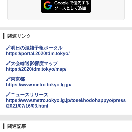
PYKES PEAK (パイクスピーク) 着替えテン
026リニューアル 急速冷凍 空間倍増 衛生的
ト プライバシー テント 【中が透けない】 1
コンパクト 保冷力長持ち
￥2,079
人用 折りたたみ 防災グッズ 災害用トイレ ビ
ーチ ピクニック ポップアップテント 携帯 簡
￥2,980
易 トイレテント (グレー)
A09 地球の歩き方 イタリア 2026～2027 地
￥4,980
球の歩き方A ヨーロッパ
熊撃退スプレー 熊よけスプレー 熊スプレー
関連リンク
【日本企業販売】超強力クマ対策スプレー 30
￥2,479
0ml（連続噴射30秒）110ml（連続噴射15
🔗明日の混雑予報ポータル
ENDLESS BASE 《めざましテレビで紹介》
秒）射程5～10m 安全ロック搭載 携帯収納袋
テント ワンタッチ RENEW 幅200 2-3人用 43
付き ヒグマ・イノシシ対策 自治体・教育機
https://portal.2020tdm.tokyo/
500002(88859)
関の購入実績 登山・キャンプ・アウトドア・
防災用品 長期保存可能 緊急時用 日本国内発
🔗大会輸送影響度マップ
地球の歩き方 スター・ウォーズ
送
https://2020tdm.tokyo/map/
￥5,999
￥2,695
🔗東京都
￥3,680
https://www.metro.tokyo.lg.jp/
[キャンパーズコレクション 山善] 傘みたいに
広げるだけ パッとサッとテント ブラックコ
🔗ニュースリリース
ーティング フルクローズ メッシュ 3-4人用
BUNDOK(バンドック)ソロ ドーム 1 EX BDK
https://www.metro.tokyo.lg.jp/tosei/hodohappyo/press
簡単設置 ポップアップテント エクルベージ
-08EX カーキ ソロキャンプ ポリエステル フ
A26 地球の歩き方 チェコ ポーランド スロヴ
/2021/07/16/03.html
ュ(BC仕様) PATC-150B(EB)
レーム ドーム型 テント
ァキア 2026～2027 地球の歩き方A ヨーロッ
パ
￥9,990
￥14,800
￥2,277
関連記事