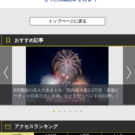
トップページに戻る
おすすめ記事
8月開催の花火大会まとめ。国内最大級2.4万発「幕張ビ
ーチ」や日本三大「長岡」など大型イベント目白押し！
●
●
●
●
●
●
アクセスランキング