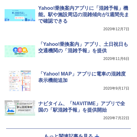
[キャンパーズコレクション 山善] 傘みたいに
着替えテント トイレテント 透けない【換気
広げるだけ パッとサッとテント キューブワ
通気窓付き】収納袋付き UVカット 防水 防災
Yahoo!乗換案内アプリに「混雑予報」機
イド ブラックコーティング フルクローズ メ
コンパクト iimono117 (ブルー)
能。駅や施設周辺の混雑傾向が1週間先ま
ッシュ 4人用 簡単設置 ポップアップテント P
で確認できる
ATCW-150B エクルベージュ
￥3,080
2020年12月7日
￥-
「Yahoo!乗換案内」アプリ、土日祝日も
交通機関の「混雑予報」を提供
2020年11月6日
「Yahoo! MAP」アプリに電車の混雑度
表示機能追加
2020年9月17日
ナビタイム、「NAVITIME」アプリで全
国の「駅混雑予報」を提供開始
2020年7月22日
もっと関連記事を見る