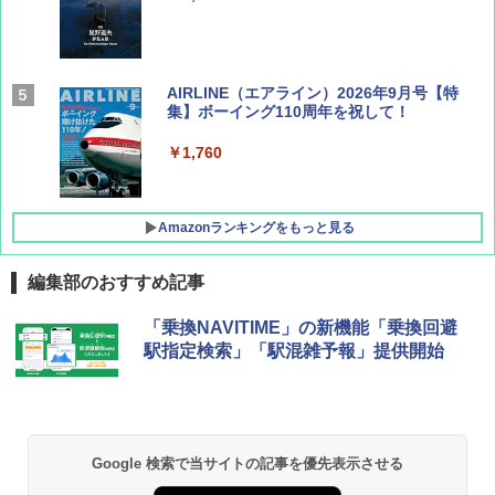
AIRLINE（エアライン）2026年9月号【特
集】ボーイング110周年を祝して！
￥1,760
Amazonランキングをもっと見る
編集部のおすすめ記事
僕が見た未来【完全版】
[キャンパーズコレクション 山善] ポップアッ
DEWEL パラソル 大型 ビーチ アウトドアパ
「乗換NAVITIME」の新機能「乗換回避
プテント 傘みたいに広げて畳める パッとサ
ラソル ガーデン サイトシート付 折りたたみ
駅指定検索」「駅混雑予報」提供開始
ッとサンシェード キューブ フルクローズ メ
防水 UVカット 4段階高さ調整 軽量 収納袋付
￥0
ッシュ 簡単設置 ワンタッチテント キャンプ
き
&ハイキング カーキ PATC-150(KH)
￥6,459
￥6,831
D40 地球の歩き方 チェンマイ タイ北部の魅
Google 検索で当サイトの記事を優先表示させる
力的な町 2026～2027 地球の歩き方D アジア
GRANDOOR ステンレス保冷剤 2個セット 2