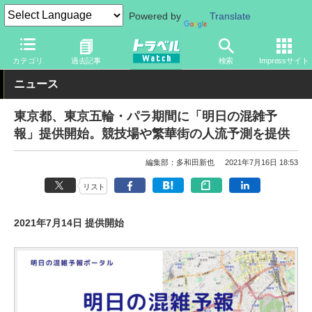
Powered by
Translate
トラベル Watch
地域
国内旅行
東京
カテゴリ
過去記事
検索
Impressサイト
ニュース
東京都、東京五輪・パラ期間に「明日の混雑予
報」提供開始。競技場や繁華街の人流予測を提供
編集部：多和田新也
2021年7月16日 18:53
リスト
2021年7月14日 提供開始