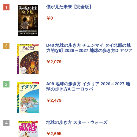
ディズニーファン ２０２６年 ９月号 [雑
僕が見た未来【完全版】
誌] (ＤＩＳＮＥＹ ＦＡＮ)
￥0
￥713
BE-PAL(ビ-パル) 2026年 9 月号【特別付録:
D40 地球の歩き方 チェンマイ タイ北部の魅
SOTO ミニマル"旅"財布 ランダム2種】
力的な町 2026～2027 地球の歩き方D アジア
￥1,500
￥2,079
山と溪谷 2026年8月号「南アルプス大全」
A09 地球の歩き方 イタリア 2026～2027 地
球の歩き方A ヨーロッパ
￥1,540
￥2,479
Coyote No.89 特集 星野道夫 夢見る旅
地球の歩き方 スター・ウォーズ
￥1,540
￥2,695