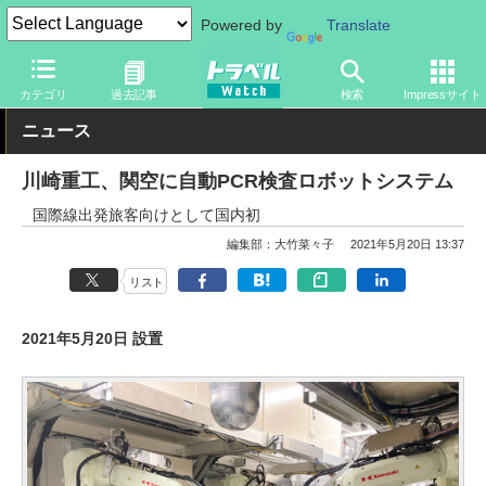
Powered by
Translate
トラベル Watch
旅の方法
空旅
空港
カテゴリ
過去記事
検索
Impressサイト
ニュース
川崎重工、関空に自動PCR検査ロボットシステム
国際線出発旅客向けとして国内初
編集部：大竹菜々子
2021年5月20日 13:37
リスト
2021年5月20日 設置