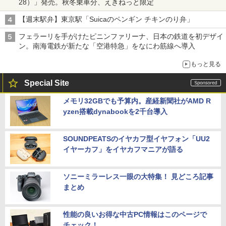
28）」発売。秋冬乗車分、えきねっと限定
【週末駅弁】東京駅「Suicaのペンギン チキンのり弁」
フェラーリを手がけたピニンファリーナ、日本の鉄道を初デザイ
ン。南海電鉄が新たな「空港特急」をなにわ筋線へ導入
もっと見る
Special Site
メモリ32GBでも予算内。産経新聞社がAMD R
yzen搭載dynabookを2千台導入
SOUNDPEATSのイヤカフ型イヤフォン「UU2
イヤーカフ」をイヤカフマニアが語る
ソニーミラーレス一眼の大特集！ 見どころ記事
まとめ
性能の良いお得な中古PC情報はこのページで
チェック！