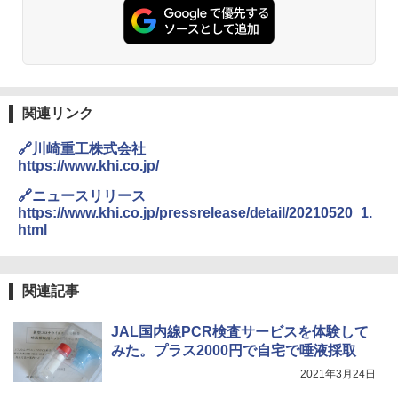
ト プライバシー テント 【中が透けない】 1
コンパクト 保冷力長持ち
人用 折りたたみ 防災グッズ 災害用トイレ ビ
ーチ ピクニック ポップアップテント 携帯 簡
￥2,980
易 トイレテント (グレー)
￥4,980
熊撃退スプレー 熊よけスプレー 熊スプレー
【日本企業販売】超強力クマ対策スプレー 30
関連リンク
0ml（連続噴射30秒）110ml（連続噴射15
ENDLESS BASE 《めざましテレビで紹介》
秒）射程5～10m 安全ロック搭載 携帯収納袋
🔗川崎重工株式会社
テント ワンタッチ RENEW 幅200 2-3人用 43
付き ヒグマ・イノシシ対策 自治体・教育機
https://www.khi.co.jp/
500002(88859)
関の購入実績 登山・キャンプ・アウトドア・
防災用品 長期保存可能 緊急時用 日本国内発
🔗ニュースリリース
送
￥5,999
https://www.khi.co.jp/pressrelease/detail/20210520_1.
html
￥3,680
[キャンパーズコレクション 山善] 傘みたいに
広げるだけ パッとサッとテント ブラックコ
ーティング フルクローズ メッシュ 3-4人用
BUNDOK(バンドック)ソロ ドーム 1 EX BDK
関連記事
簡単設置 ポップアップテント エクルベージ
-08EX カーキ ソロキャンプ ポリエステル フ
ュ(BC仕様) PATC-150B(EB)
レーム ドーム型 テント
JAL国内線PCR検査サービスを体験して
￥9,990
￥14,800
みた。プラス2000円で自宅で唾液採取
2021年3月24日