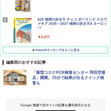
AIRLINE（エアライン）2026年9月号【特
A26 地球の歩き方 チェコ ポーランド スロヴ
集】ボーイング110周年を祝して！
ァキア 2026～2027 地球の歩き方A ヨーロッ
パ
￥1,760
￥2,277
Amazonランキングをもっと見る
編集部のおすすめ記事
[キャンパーズコレクション 山善] ポップアッ
DEWEL パラソル 大型 ビーチ アウトドアパ
「新型コロナPCR検査センター 羽田空港
プテント 傘みたいに広げて畳める パッとサ
ラソル ガーデン サイトシート付 折りたたみ
店」開業。15分で結果が出るクイック検
ッとサンシェード キューブ フルクローズ メ
防水 UVカット 4段階高さ調整 軽量 収納袋付
査も
ッシュ 簡単設置 ワンタッチテント キャンプ
き
&ハイキング カーキ PATC-150(KH)
￥6,459
￥6,831
Google 検索で当サイトの記事を優先表示させる
GRANDOOR ステンレス保冷剤 2個セット 2
PYKES PEAK (パイクスピーク) 着替えテン
026リニューアル 急速冷凍 空間倍増 衛生的