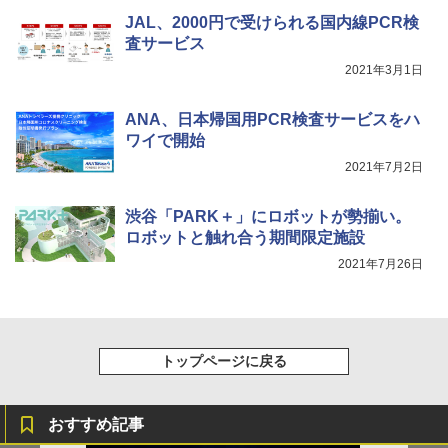
[キャンパーズコレクション 山善] 傘みたいに
着替えテント トイレテント 透けない【換気
広げるだけ パッとサッとテント キューブワ
通気窓付き】収納袋付き UVカット 防水 防災
JAL、2000円で受けられる国内線PCR検
イド ブラックコーティング フルクローズ メ
コンパクト iimono117 (ブルー)
査サービス
ッシュ 4人用 簡単設置 ポップアップテント P
ATCW-150B エクルベージュ
2021年3月1日
￥3,080
￥-
ANA、日本帰国用PCR検査サービスをハ
ワイで開始
2021年7月2日
渋谷「PARK＋」にロボットが勢揃い。
ロボットと触れ合う期間限定施設
2021年7月26日
トップページに戻る
おすすめ記事