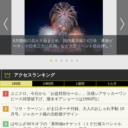
8月開催の花火大会まとめ。国内最大級2.4万発「幕張ビ
ーチ」や日本三大「長岡」など大型イベント目白押し！
●
●
●
●
●
●
アクセスランキング
1時間
24時間
1週間
1カ月
ユニクロ、今日から「お盆特別セール」。涼感シアサッカーワン
ピース待望値下げ、撥水ギアショーツは1990円に
「リサ・ラーソン」がま口ポーチ付録、大人のおしゃれ手帖 10
月号。ジャカード織の北欧猫デザイン
はやぶさ50％オフの「新幹線eチケット（トクだ値スペシャル