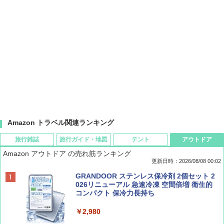
Amazon トラベル関連ランキング
旅行雑誌
旅行ガイド・地図
テント
アウトドア
Amazon アウトドア の売れ筋ランキング
更新日時：2026/08/08 00:02
BE-PAL(ビ-パル) 2026年 9 月号【特別付録:
D40 地球の歩き方 チェンマイ タイ北部の魅
[キャンパーズコレクション 山善] ポップアッ
GRANDOOR ステンレス保冷剤 2個セット 2
SOTO ミニマル"旅"財布 ランダム2種】
力的な町 2026～2027 地球の歩き方D アジア
プテント 傘みたいに広げて畳める パッとサ
026リニューアル 急速冷凍 空間倍増 衛生的
ッとサンシェード キューブ フルクローズ メ
コンパクト 保冷力長持ち
ッシュ 簡単設置 ワンタッチテント キャンプ
￥1,500
￥2,079
&ハイキング カーキ PATC-150(KH)
￥2,980