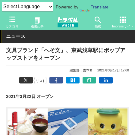
Powered by
Translate
トラベル Watch
地域
国内旅行
東京
カテゴリ
過去記事
検索
Impressサイト
ニュース
文具ブランド「へそ文」、東武浅草駅にポップア
ップストアをオープン
編集部：吉本希
2021年3月17日 12:08
リスト
2021年3月22日 オープン