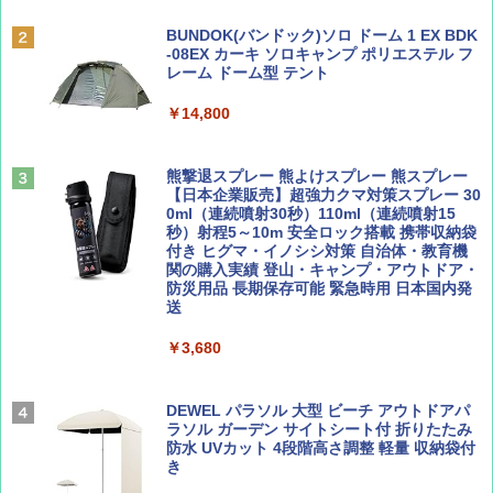
￥6,831
ディズニーファン ２０２６年 ９月号 [雑
地球の歩き方 スター・ウォーズ
BUNDOK(バンドック)ソロ ドーム 1 EX BDK
誌] (ＤＩＳＮＥＹ ＦＡＮ)
-08EX カーキ ソロキャンプ ポリエステル フ
PYKES PEAK (パイクスピーク) 着替えテン
レーム ドーム型 テント
￥2,695
ト プライバシー テント 【中が透けない】 1
￥713
人用 折りたたみ 防災グッズ 災害用トイレ ビ
￥14,800
ーチ ピクニック ポップアップテント 携帯 簡
易 トイレテント (ブラック)
山と溪谷 2026年8月号「南アルプス大全」
僕が見た未来【完全版】
熊撃退スプレー 熊よけスプレー 熊スプレー
￥4,980
【日本企業販売】超強力クマ対策スプレー 30
￥1,540
￥0
0ml（連続噴射30秒）110ml（連続噴射15
秒）射程5～10m 安全ロック搭載 携帯収納袋
ENDLESS BASE 《めざましテレビで紹介》
付き ヒグマ・イノシシ対策 自治体・教育機
テント ワンタッチ RENEW 幅200 2-3人用 43
関の購入実績 登山・キャンプ・アウトドア・
500002(88859)
防災用品 長期保存可能 緊急時用 日本国内発
送
Coyote No.89 特集 星野道夫 夢見る旅
A26 地球の歩き方 チェコ ポーランド スロヴ
ァキア 2026～2027 地球の歩き方A ヨーロッ
￥5,999
パ
￥3,680
￥1,540
￥2,277
[キャンパーズコレクション 山善] 傘みたいに
広げるだけ パッとサッとテント ブラックコ
DEWEL パラソル 大型 ビーチ アウトドアパ
ーティング フルクローズ メッシュ 3-4人用
ラソル ガーデン サイトシート付 折りたたみ
簡単設置 ポップアップテント エクルベージ
防水 UVカット 4段階高さ調整 軽量 収納袋付
AIRLINE（エアライン）2026年9月号【特
A09 地球の歩き方 イタリア 2026～2027 地
ュ(BC仕様) PATC-150B(EB)
き
集】ボーイング110周年を祝して！
球の歩き方A ヨーロッパ