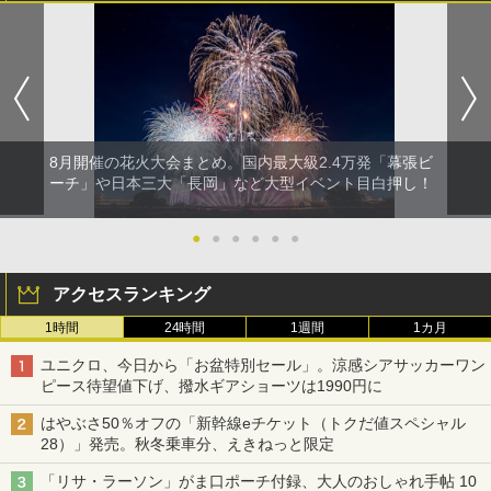
8月開催の花火大会まとめ。国内最大級2.4万発「幕張ビ
ーチ」や日本三大「長岡」など大型イベント目白押し！
●
●
●
●
●
●
アクセスランキング
1時間
24時間
1週間
1カ月
ユニクロ、今日から「お盆特別セール」。涼感シアサッカーワン
ピース待望値下げ、撥水ギアショーツは1990円に
はやぶさ50％オフの「新幹線eチケット（トクだ値スペシャル
28）」発売。秋冬乗車分、えきねっと限定
「リサ・ラーソン」がま口ポーチ付録、大人のおしゃれ手帖 10