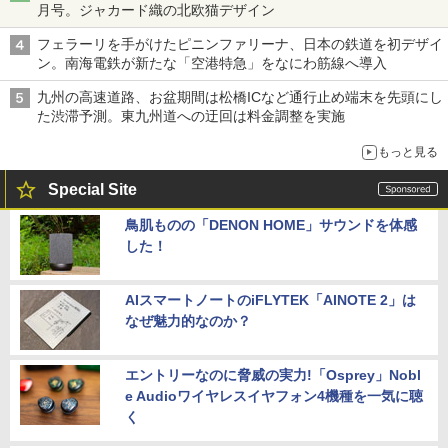
月号。ジャカード織の北欧猫デザイン
フェラーリを手がけたピニンファリーナ、日本の鉄道を初デザイ
ン。南海電鉄が新たな「空港特急」をなにわ筋線へ導入
九州の高速道路、お盆期間は松橋ICなど通行止め端末を先頭にし
た渋滞予測。東九州道への迂回は料金調整を実施
もっと見る
Special Site
鳥肌ものの「DENON HOME」サウンドを体感
した！
AIスマートノートのiFLYTEK「AINOTE 2」は
なぜ魅力的なのか？
エントリーなのに脅威の実力!「Osprey」Nobl
e Audioワイヤレスイヤフォン4機種を一気に聴
く