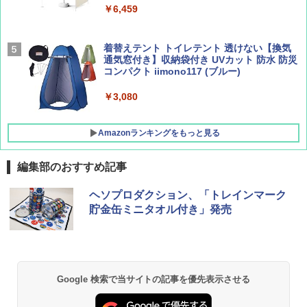
￥9,990
￥6,459
￥1,760
￥2,479
[キャンパーズコレクション 山善] 傘みたいに
着替えテント トイレテント 透けない【換気
広げるだけ パッとサッとテント キューブワ
通気窓付き】収納袋付き UVカット 防水 防災
イド ブラックコーティング フルクローズ メ
コンパクト iimono117 (ブルー)
ッシュ 4人用 簡単設置 ポップアップテント P
ATCW-150B エクルベージュ
￥3,080
￥-
Amazonランキングをもっと見る
編集部のおすすめ記事
ヘソプロダクション、「トレインマーク
貯金缶ミニタオル付き」発売
Google 検索で当サイトの記事を優先表示させる