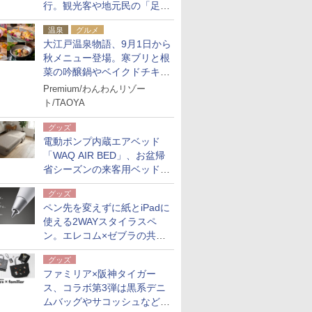
行。観光客や地元民の「足が
ない」課題解消へ、木金土に
温泉
グルメ
2台体制
大江戸温泉物語、9月1日から
秋メニュー登場。寒ブリと根
菜の吟醸鍋やベイクドチキ
ン、ショコラ＆栗スイーツも
Premium/わんわんリゾー
食べ放題に
ト/TAOYA
グッズ
電動ポンプ内蔵エアベッド
「WAQ AIR BED」、お盆帰
省シーズンの来客用ベッドに
も。使用後は収納バッグでコ
グッズ
ンパクトに保管
ペン先を変えずに紙とiPadに
使える2WAYスタイラスペ
ン。エレコム×ゼブラの共同
開発
グッズ
ファミリア×阪神タイガー
ス、コラボ第3弾は黒系デニ
ムバッグやサコッシュなど6