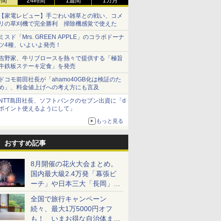
時間
24時間
1週間
1カ月
【家電レビュー】手ごわい雑草との戦い、コメ
リの草刈機で完全勝利 掃除機感覚で使えた
ミスド「Mrs. GREEN APPLE」のコラボドーナ
ツ4種、いよいよ発売！
吉野家、牛リブロースを熱々で提供する「極旨
牛鉄板ステーキ定食」を発売
ドコモ前田社長が「ahamo40GB化は検証のた
め」、料金値上げへの考え方にも言及
NTT島田社長、ソフトバンクのセブン出資に「d
ポイント使えるようにして」
もっと見る
おすすめ記事
8月開催の花火大会まとめ。
国内最大級2.4万発「幕張ビ
ーチ」や日本三大「長岡」な
ど大型イベント目白押し！
全国で旅行キャンペーン
続々、最大1万5000円オフ
も！ いまお得な自治体まと