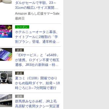
ダルがセールで半額。23～
31cmの幅広いサイズ展開、
独自のクッション素材を採用
Amazon 暮らし応援サマーSale
最終日
シーズン
ホテルニューオータニ幕張、
ナイトプールに2種類の「学
割プラン」登場。通常料金の
およそ半額でお得に夜活
鉄道
「EXサービス」と「e5489」
が連携。ログイン不要で相互
遷移、JR3社の新幹線・特急
予約をアプリで一括確認
鉄道
夏コミ（C108）開催でゆり
かもめ臨時ダイヤ。始発～18
時ごろに3～7分間隔で運行
道路
群馬県みなかみ町、JR上毛
高原駅で夜間タクシー実証運