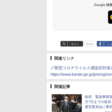
南風楼
10,450円～
7,950円～
Google
ポスト
リスト
シ
関連リンク
🔗新型コロナウイルス感染症対策
https://www.kantei.go.jp/jp/singi/
関連記事
政府、緊急事態宣
月7日までの延長
運営委員会に事