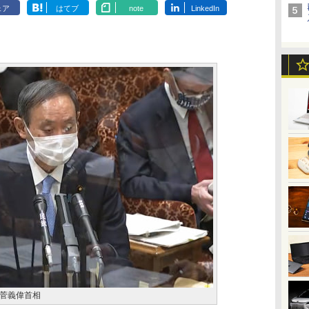
ェア
はてブ
note
LinkedIn
菅義偉首相