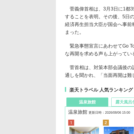
菅義偉首相は、3月3日に1都
することを表明。その後、5日
経済再生担当大臣が国会へ事前
まった。
緊急事態宣言にあわせてGo T
な再開を求める声も上がってい
菅首相は、対策本部会議後の記者
通しを聞かれ、「当面再開は難
楽天トラベル 人気ランキング
温泉旅館
露天風呂
温泉旅館
更新日時：2026/08/06 15:00