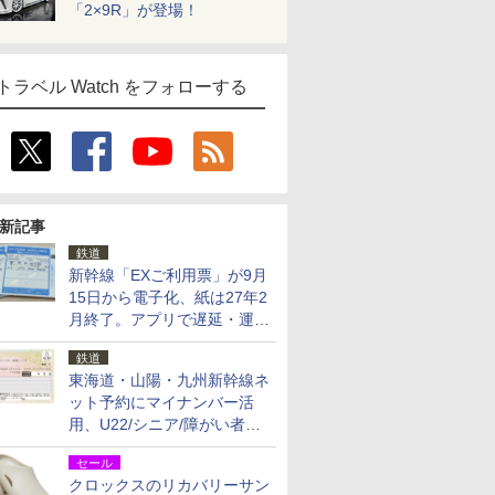
「2×9R」が登場！
トラベル Watch をフォローする
新記事
鉄道
新幹線「EXご利用票」が9月
15日から電子化、紙は27年2
月終了。アプリで遅延・運休
も確認可能に
鉄道
東海道・山陽・九州新幹線ネ
ット予約にマイナンバー活
用、U22/シニア/障がい者割
を9月15日から発売
セール
クロックスのリカバリーサン