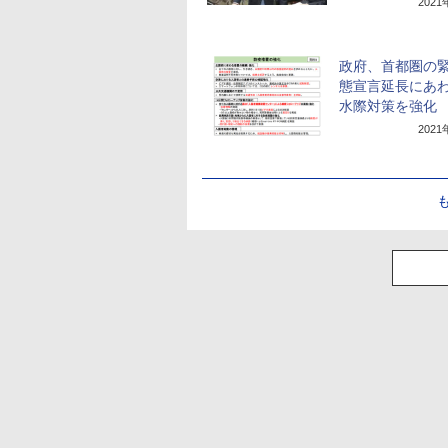
202
政府、首都圏の
態宣言延長にあ
水際対策を強化
202