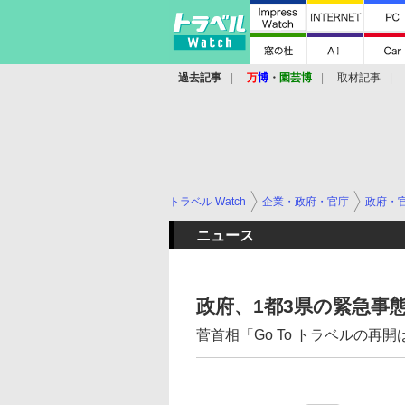
過去記事
万
博
・
園芸博
取材記事
トラベル Watch
企業・政府・官庁
政府・
ニュース
政府、1都3県の緊急事
菅首相「Go To トラベルの再