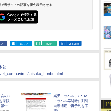
呂の宿 清風荘）
ホテル）
19,541円～
5,758円～
6,070円～
 検索で当サイトの記事を優先表示させる
ェア
はてブ
note
LinkedIn
本部
novel_coronavirus/taisaku_honbu.html
言の3
楽天トラベル、Go To
を衆院
トラベル再開時に割引
前報告
自動適用で再予約を不
要に