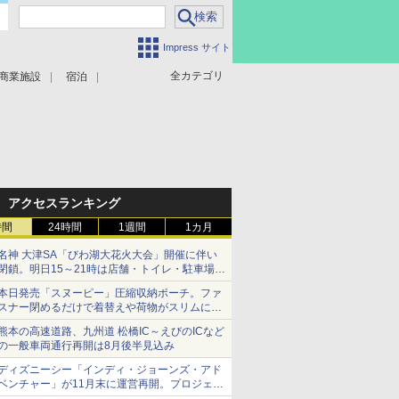
Impress サイト
全カテゴリ
商業施設
宿泊
アクセスランキング
時間
24時間
1週間
1カ月
名神 大津SA「びわ湖大花火大会」開催に伴い
閉鎖。明日15～21時は店舗・トイレ・駐車場の
利用不可
本日発売「スヌーピー」圧縮収納ポーチ。ファ
スナー閉めるだけで着替えや荷物がスリムにま
とまる
熊本の高速道路、九州道 松橋IC～えびのICなど
の一般車両通行再開は8月後半見込み
ディズニーシー「インディ・ジョーンズ・アド
ベンチャー」が11月末に運営再開。プロジェク
ションマッピングを追加、DPAは1500円