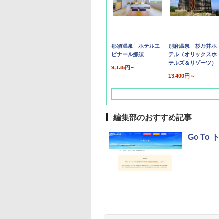
那須温泉 ホテルエ
別府温泉 杉乃井ホ
ピナール那須
テル（オリックスホ
テルズ＆リゾーツ）
9,135円～
13,400円～
編集部のおすすめ記事
Go T
草津温泉 ホテル櫻
品川プリンスホテル
グランドニッコー東
海のサウナ＆スパ
東京ドームホテル
シェラトン・グラン
井
京ベイ 舞浜
オールインクルーシ
デ・トーキョーベ
7,037円～
7,980円～
ブ 島原温泉ホテル
イ・ホテル
14,300円～
6,800円～