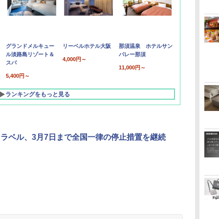
グランドメルキュー
リーベルホテル大阪
那須温泉 ホテルサン
ル淡路島リゾート＆
バレー那須
4,000円～
スパ
11,000円～
5,400円～
ランキングをもっと見る
o トラベル、3月7日まで全国一律の停止措置を継続
北陸 福井 あわら
品川プリンスホテ
舞浜ビューホテル
箱根湯本温泉 ホテ
ホテルトラスティ東
オリエンタルホテル
下呂温泉 水明館
住友不動産ホテル ヴ
東京ベイ舞浜ホテル
温泉 清風荘（北陸
ル イーストタワー
ｂｙ ＨＵＬＩＣ
ル おかだ
京ベイサイド
東京ベイ
ィラフォンテーヌグラ
ファーストリゾート
8,250円～
最大級の庭園露天風
（旧：東京ベイ舞浜
ンド東京有明
9,958円～
11,200円～
5,450円～
5,200円～
4,290円～