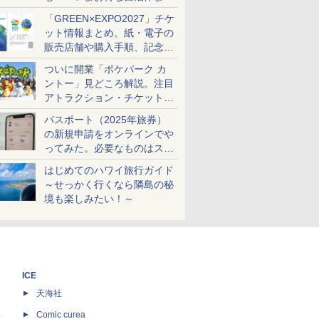
め
「GREEN×EXPO2027」チケ
ット情報まとめ。紙・電子の
販売店舗や購入手順、記念チ
ケットも解説
ついに開業「ポケパーク カ
ントー」見どころ解説。注目
アトラクション・チケット手
配・来場前に必要な準備は？
パスポート（2025年旅券）
の新規申請をオンラインでや
ってみた。必要なものはスマ
ホとマイナカードのみ
はじめてのハワイ旅行ガイド
～せっかく行くなら隣島の秘
境も楽しみたい！～
ICE
天海社
ス
Comic curea