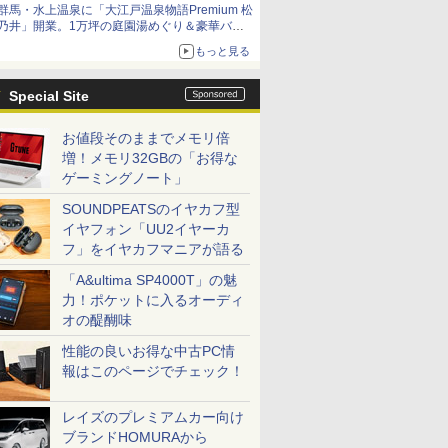
群馬・水上温泉に「大江戸温泉物語Premium 松
乃井」開業。1万坪の庭園湯めぐり＆豪華バイ
キングを体験してきた！
もっと見る
Special Site
お値段そのままでメモリ倍
増！メモリ32GBの「お得な
ゲーミングノート」
SOUNDPEATSのイヤカフ型
イヤフォン「UU2イヤーカ
フ」をイヤカフマニアが語る
「A&ultima SP4000T」の魅
力！ポケットに入るオーディ
オの醍醐味
性能の良いお得な中古PC情
報はこのページでチェック！
レイズのプレミアムカー向け
ブランドHOMURAから