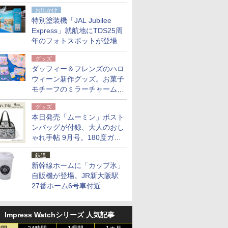
点。8月21日オンラインスト
お出かけ
アで発売
特別塗装機「JAL Jubilee
Express」就航地にTDS25周
年のフォトスポットが登場。
10月末まで青森空港に
グッズ
ダッフィー＆フレンズのハロ
ウィーン新作グッズ。お菓子
モチーフのミラーチャーム/
デザインポーチほか
グッズ
本日発売「ムーミン」ボスト
ンバッグが付録、大人のおし
ゃれ手帖 9月号。180度ガバ
ッと開いて大容量
鉄道
新幹線ホームに「カップ氷」
自販機が登場。JR新大阪駅
27番ホーム6号車付近
Impress Watchシリーズ 人気記事