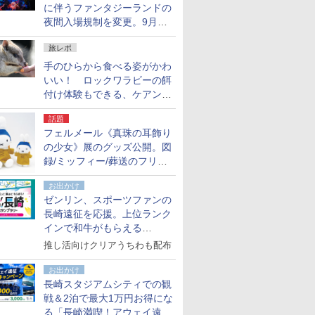
に伴うファンタジーランドの
夜間入場規制を変更。9月か
ら18時50分～20時ごろに
旅レポ
手のひらから食べる姿がかわ
いい！ ロックワラビーの餌
付け体験もできる、ケアンズ
でアサートン高原の日本語ガ
話題
イド付きツアーに参加してみ
フェルメール《真珠の耳飾り
た
の少女》展のグッズ公開。図
録/ミッフィー/葬送のフリー
レンほか、注目ブランドコラ
お出かけ
ボが実現
ゼンリン、スポーツファンの
長崎遠征を応援。上位ランク
インで和牛がもらえる
「GO！GO！長崎スタンプラ
推し活向けクリアうちわも配布
リー」
お出かけ
長崎スタジアムシティでの観
戦＆2泊で最大1万円お得にな
る「長崎満喫！アウェイ遠征