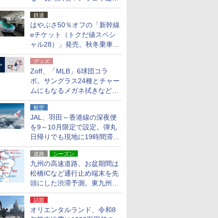
応援キャンペーン」
鉄道
はやぶさ50％オフの「新幹線
eチケット（トクだ値スペシ
ャル28）」発売。秋冬乗車
分、えきねっと限定
グッズ
Zoff、「MLB」6球団コラ
ボ。サングラス24種とチャー
ムにもなるメガネ拭きなど雑
貨24種
航空
JAL、羽田～香港線の深夜便
を9～10月限定で設定。弾丸
日帰りでも現地に19時間滞在
できる
道路
シーズン
九州の高速道路、お盆期間は
松橋ICなど通行止め端末を先
頭にした渋滞予測。東九州道
への迂回は料金調整を実施
話題
オリエンタルランド、令和8