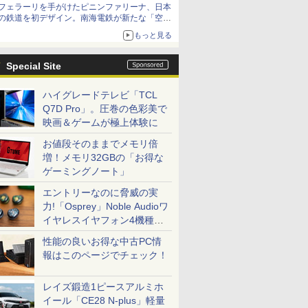
フェラーリを手がけたピニンファリーナ、日本
の鉄道を初デザイン。南海電鉄が新たな「空港
特急」をなにわ筋線へ導入
もっと見る
Special Site
ハイグレードテレビ「TCL
Q7D Pro」。圧巻の色彩美で
映画＆ゲームが極上体験に
お値段そのままでメモリ倍
増！メモリ32GBの「お得な
ゲーミングノート」
エントリーなのに脅威の実
力!「Osprey」Noble Audioワ
イヤレスイヤフォン4機種を
一気に聴く
性能の良いお得な中古PC情
報はこのページでチェック！
レイズ鍛造1ピースアルミホ
イール「CE28 N-plus」軽量