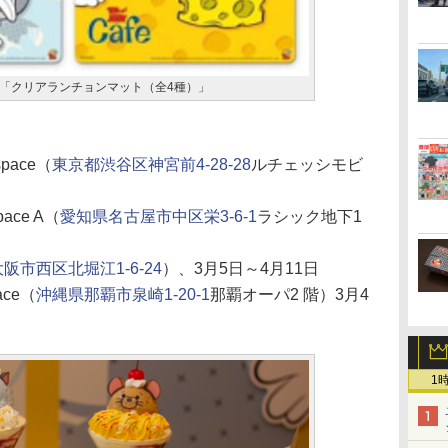
「クリアランチョンマット（全4種）」
space（
東京都渋谷区神宮前4-28-28
ルチェッシモビ
pace A（
愛知県名古屋市中区栄3-6-1
ラシック地下1
阪市西区北堀江1-6-24
）、3月5日～4月11日
ace（
沖縄県那覇市泉崎1-20-1
那覇オーパ2 階）3月4
1