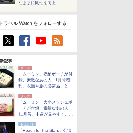
なままに剛性を向上
トラベル Watch をフォローする
新記事
グッズ
「ムーミン」収納ポーチが付
録、素敵なあの人 11月号増
刊。衣類や旅の必需品まとま
る大小2個セット
グッズ
「ムーミン」大小メッシュポ
ーチが付録、素敵なあの人
11月号。中身が見やすく、温
泉スパにも使える
お出かけ
「Reach for the Stars」公演