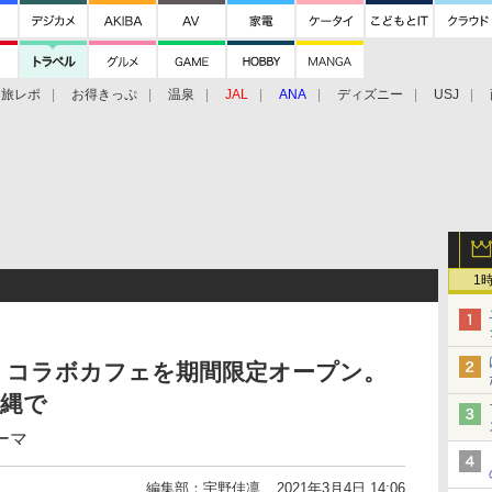
旅レポ
お得きっぷ
温泉
JAL
ANA
ディズニー
USJ
1
」コラボカフェを期間限定オープン。
沖縄で
ーマ
編集部：宇野佳凛
2021年3月4日 14:06