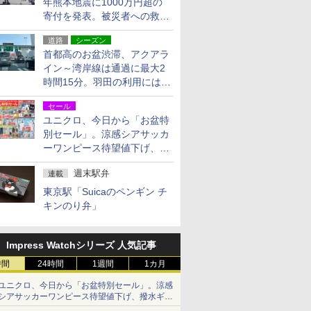
年熊本地震に1000万円超の
寄付を発表。被災者への救援
活動・復旧支援
道路
シーズン
首都高のお盆渋滞、アクアラ
イン～湾岸線は通過に最大2
時間15分。羽田の利用には
「空港西出口」の利用検討を
セール
ユニクロ、今日から「お盆特
別セール」。涼感シアサッカ
ーワンピース待望値下げ、撥
水ギアショーツは1990円に
週末駅弁
連載
東京駅「Suicaのペンギン チ
キンのり弁」
Impress Watchシリーズ 人気記事
時間
24時間
1週間
1カ月
ユニクロ、今日から「お盆特別セール」。涼感
シアサッカーワンピース待望値下げ、撥水ギア
ショーツは1990円に