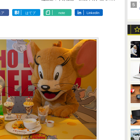
ェア
はてブ
note
LinkedIn