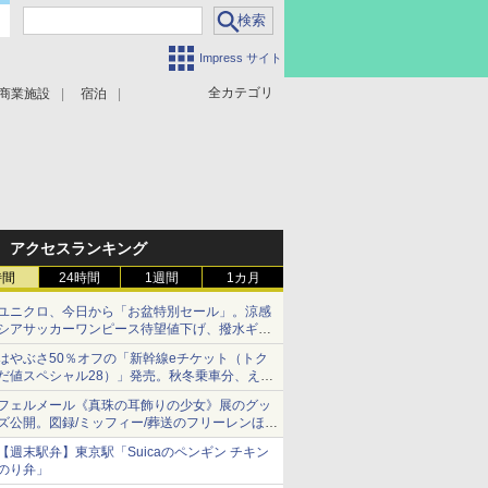
Impress サイト
全カテゴリ
商業施設
宿泊
アクセスランキング
時間
24時間
1週間
1カ月
ユニクロ、今日から「お盆特別セール」。涼感
シアサッカーワンピース待望値下げ、撥水ギア
ショーツは1990円に
はやぶさ50％オフの「新幹線eチケット（トク
だ値スペシャル28）」発売。秋冬乗車分、えき
ねっと限定
フェルメール《真珠の耳飾りの少女》展のグッ
ズ公開。図録/ミッフィー/葬送のフリーレンほ
か、注目ブランドコラボが実現
【週末駅弁】東京駅「Suicaのペンギン チキン
のり弁」