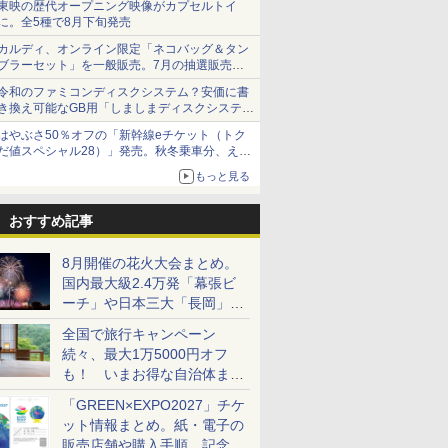
東映の歴代オープニング映像がカプセルトイ
に。全5種で8月下旬発売
カルディ、オンライン限定「ネコバッグ＆タン
ブラーセット」を一般販売。7月の抽選販売の
当選無効分
令和のファミコンディスクシステム？安価に書
き換え可能なGB用「しましまディスクシステ
ム」
はやぶさ50％オフの「新幹線eチケット（トク
だ値スペシャル28）」発売。秋冬乗車分、えき
ねっと限定
もっと見る
おすすめ記事
8月開催の花火大会まとめ。
国内最大級2.4万発「幕張ビ
ーチ」や日本三大「長岡」な
ど大型イベント目白押し！
全国で旅行キャンペーン
続々、最大1万5000円オフ
も！ いまお得な自治体まと
め
「GREEN×EXPO2027」チケ
ット情報まとめ。紙・電子の
販売店舗や購入手順、記念チ