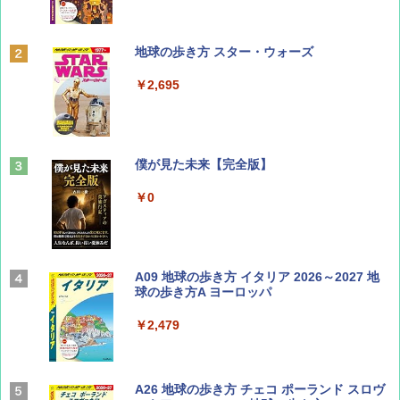
ディズニーファン ２０２６年 ９月号 [雑
地球の歩き方 スター・ウォーズ
誌] (ＤＩＳＮＥＹ ＦＡＮ)
￥2,695
￥713
山と溪谷 2026年8月号「南アルプス大全」
僕が見た未来【完全版】
￥1,540
￥0
Coyote No.89 特集 星野道夫 夢見る旅
A09 地球の歩き方 イタリア 2026～2027 地
球の歩き方A ヨーロッパ
￥1,540
￥2,479
AIRLINE（エアライン）2026年9月号【特
A26 地球の歩き方 チェコ ポーランド スロヴ