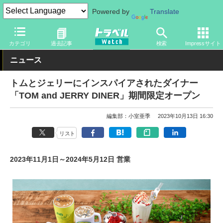
Powered by
Translate
トラベル Watch
旅の情報
観光地
グルメ
カテゴリ
過去記事
検索
Impressサイト
ニュース
トムとジェリーにインスパイアされたダイナー
「TOM and JERRY DINER」期間限定オープン
編集部：小室亜季
2023年10月13日 16:30
リスト
2023年11月1日～2024年5月12日 営業