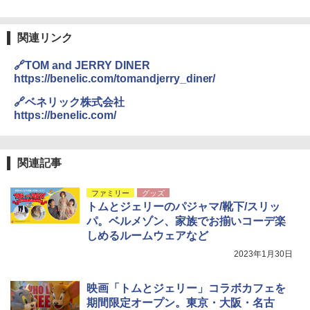
DEWEL パラソル 大型 ビーチ アウトドアパ
￥4,980
ラソル ガーデン サイトシート付 折りたたみ
防水 UVカット 4段階高さ調整 軽量 収納袋付
き
関連リンク
ENDLESS BASE 《めざましテレビで紹介》
テント ワンタッチ RENEW 幅200 2-3人用 43
￥6,459
🔗TOM and JERRY DINER
500002(88859)
https://benelic.com/tomandjerry_diner/
￥5,999
熊撃退スプレー 熊よけスプレー 熊スプレー
🔗ベネリック株式会社
【日本企業販売】超強力クマ対策スプレー 30
https://benelic.com/
0ml（連続噴射30秒）110ml（連続噴射15
[キャンパーズコレクション 山善] 傘みたいに
秒）射程5～10m 安全ロック搭載 携帯収納袋
広げるだけ パッとサッとテント ブラックコ
付き ヒグマ・イノシシ対策 自治体・教育機
ーティング フルクローズ メッシュ 3-4人用
関の購入実績 登山・キャンプ・アウトドア・
関連記事
簡単設置 ポップアップテント エクルベージ
防災用品 長期保存可能 緊急時用 日本国内発
ュ(BC仕様) PATC-150B(EB)
送
ファミリー
グッズ
トムとジェリーのパジャマ/靴下/スリッ
￥9,990
￥3,680
パ。ベルメゾン、家族でお揃いコーデ楽
しめるルームウェアなど
[キャンパーズコレクション 山善] 傘みたいに
着替えテント トイレテント 透けない【換気
2023年1月30日
広げるだけ パッとサッとテント キューブワ
通気窓付き】収納袋付き UVカット 防水 防災
イド ブラックコーティング フルクローズ メ
コンパクト iimono117 (ブルー)
ッシュ 4人用 簡単設置 ポップアップテント P
映画「トムとジェリー」コラボカフェを
ATCW-150B エクルベージュ
￥3,080
期間限定オープン。東京・大阪・名古