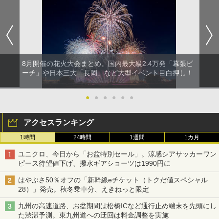
8月開催の花火大会まとめ。国内最大級2.4万発「幕張ビ
ーチ」や日本三大「長岡」など大型イベント目白押し！
●
●
●
●
●
●
アクセスランキング
1時間
24時間
1週間
1カ月
ユニクロ、今日から「お盆特別セール」。涼感シアサッカーワン
ピース待望値下げ、撥水ギアショーツは1990円に
はやぶさ50％オフの「新幹線eチケット（トクだ値スペシャル
28）」発売。秋冬乗車分、えきねっと限定
九州の高速道路、お盆期間は松橋ICなど通行止め端末を先頭にし
た渋滞予測。東九州道への迂回は料金調整を実施