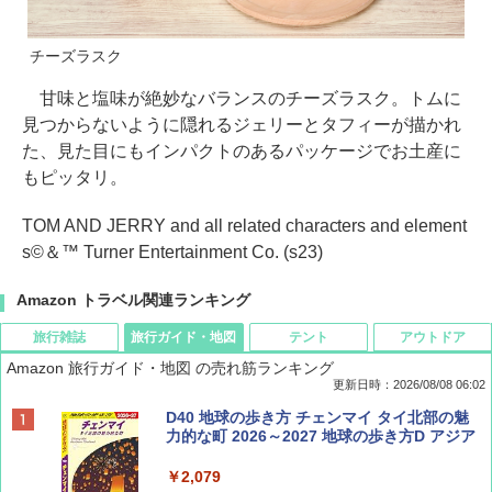
チーズラスク
甘味と塩味が絶妙なバランスのチーズラスク。トムに
見つからないように隠れるジェリーとタフィーが描かれ
た、見た目にもインパクトのあるパッケージでお土産に
もピッタリ。
TOM AND JERRY and all related characters and element
s©＆™ Turner Entertainment Co. (s23)
Amazon トラベル関連ランキング
旅行雑誌
旅行ガイド・地図
テント
アウトドア
Amazon 旅行ガイド・地図 の売れ筋ランキング
更新日時：2026/08/08 06:02
BE-PAL(ビ-パル) 2026年 9 月号【特別付録:
D40 地球の歩き方 チェンマイ タイ北部の魅
SOTO ミニマル"旅"財布 ランダム2種】
力的な町 2026～2027 地球の歩き方D アジア
￥1,500
￥2,079