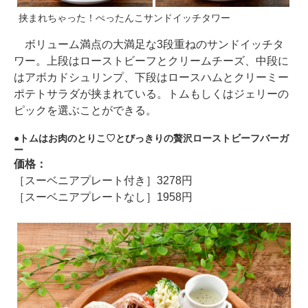
挟まれちゃった！ぺったんこサンドイッチタワー
ボリューム満点の大満足な3段重ねのサンドイッチタ
ワー。上段はローストビーフとクリームチーズ、中段に
はアボカドシュリンプ、下段はロースハムとクリーミー
ポテトサラダが挟まれている。トムもしくはジェリーの
ピックを選ぶことができる。
トムはお肉のとりこ♡とびっきりの贅沢ローストビーフバーガ
ー
価格：
［スーベニアプレート付き］3278円
［スーベニアプレートなし］1958円