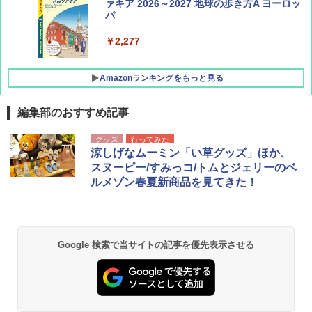
集】ボーイング110周年を祝して！
ァキア 2026～2027 地球の歩き方A ヨーロッ
パ
￥1,760
￥2,277
Amazonランキングをもっと見る
編集部のおすすめ記事
[キャンパーズコレクション 山善] ポップアッ
GRANDOOR ステンレス保冷剤 2個セット 2
グッズ
行ってみた
プテント 傘みたいに広げて畳める パッとサ
026リニューアル 急速冷凍 空間倍増 衛生的
涼しげなムーミン「い草グッズ」ほか、
ッとサンシェード キューブ フルクローズ メ
コンパクト 保冷力長持ち
スヌーピー/すみっコ/トムとジェリーのベ
ッシュ 簡単設置 ワンタッチテント キャンプ
ルメゾン春夏新商品を見てきた！
&ハイキング カーキ PATC-150(KH)
￥2,980
￥6,830
BUNDOK(バンドック)ソロ ドーム 1 EX BDK
-08EX カーキ ソロキャンプ ポリエステル フ
Google 検索で当サイトの記事を優先表示させる
PYKES PEAK (パイクスピーク) 着替えテン
レーム ドーム型 テント
ト プライバシー テント 【中が透けない】 1
人用 折りたたみ 防災グッズ 災害用トイレ ビ
￥14,800
ーチ ピクニック ポップアップテント 携帯 簡
易 トイレテント (ブラック)