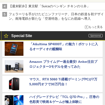
【週末駅弁】東京駅「Suicaのペンギン チキンのり弁」
フェラーリを手がけたピニンファリーナ、日本の鉄道を初デザイ
ン。南海電鉄が新たな「空港特急」をなにわ筋線へ導入
もっと見る
Special Site
「A&ultima SP4000T」の魅力！ポケットに入
るオーディオの醍醐味
Amazon プライムデー過去最安! Anker注目プ
ロジェクター3モデルを使ってみた
マウス、RTX 5060 Ti搭載ゲーミングPCが7万
5,000円オフで30万円台！
ハイグレードテレビ「TCL Q7D Pro」。圧巻の
色彩美で映画＆ゲームが極上体験に