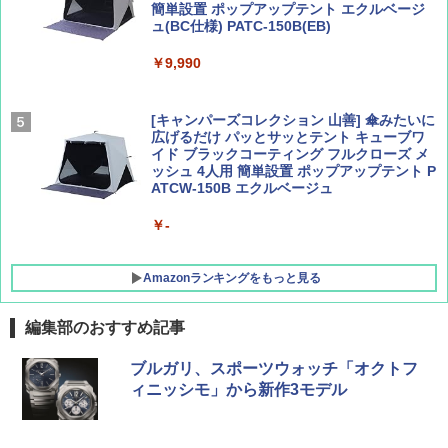
簡単設置 ポップアップテント エクルベージ
AIRLINE（エアライン）2026年9月号【特
新しい日本地理 地図・統計・移動から読み
ュ(BC仕様) PATC-150B(EB)
集】ボーイング110周年を祝して！
解く (講談社現代新書)
￥9,990
￥1,760
￥1,540
[キャンパーズコレクション 山善] 傘みたいに
広げるだけ パッとサッとテント キューブワ
イド ブラックコーティング フルクローズ メ
ッシュ 4人用 簡単設置 ポップアップテント P
ATCW-150B エクルベージュ
￥-
Amazonランキングをもっと見る
編集部のおすすめ記事
熊撃退スプレー 熊よけスプレー 熊スプレー
ブルガリ、スポーツウォッチ「オクトフ
【日本企業販売】超強力クマ対策スプレー 30
ィニッシモ」から新作3モデル
0ml（連続噴射30秒）110ml（連続噴射15
秒）射程5～10m 安全ロック搭載 携帯収納袋
付き ヒグマ・イノシシ対策 自治体・教育機
関の購入実績 登山・キャンプ・アウトドア・