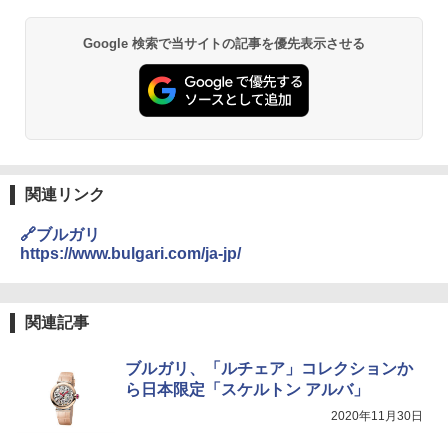
防災用品 長期保存可能 緊急時用 日本国内発
送
Google 検索で当サイトの記事を優先表示させる
￥3,680
GRANDOOR ステンレス保冷剤 2個セット 2
026リニューアル 急速冷凍 空間倍増 衛生的
コンパクト 保冷力長持ち
関連リンク
￥2,980
🔗ブルガリ
BUNDOK(バンドック)ソロ ドーム 1 EX BDK
https://www.bulgari.com/ja-jp/
-08EX カーキ ソロキャンプ ポリエステル フ
レーム ドーム型 テント
関連記事
￥-
ブルガリ、「ルチェア」コレクションか
DEWEL パラソル 大型 ビーチ アウトドアパ
ら日本限定「スケルトン アルバ」
ラソル ガーデン サイトシート付 折りたたみ
防水 UVカット 4段階高さ調整 軽量 収納袋付
2020年11月30日
き