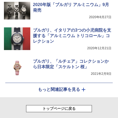
2020年版「ブルガリ アルミニウム」9月
￥6,459
発売
2020年8月27日
ポインターライト 強力 小型 緑色/赤色/青紫色
USB充電式 高精度 超長距離照射 長時間使用
可能 安全ロック付き 高安全性 金属製耐久 コ
ブルガリ、イタリアの3つの小児病院を支
ンパクト多機能設計 持ち運び便利 アウトド
援する「アルミニウム トリコロール」コ
ア/オフィス/教育現場/展示会用 緑
レクション
￥1,180
2020年12月21日
ブルガリ、「ルチェア」コレクションか
ら日本限定「スケルトン 桜」
2021年2月9日
もっと関連記事を見る
トップページに戻る