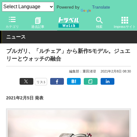
Powered by
Translate
トラベル Watch
旅のアイテム
ガジェット
その他
カテゴリ
過去記事
検索
Impressサイト
ニュース
ブルガリ、「ルチェア」から新作5モデル。ジュエ
リーとウォッチの融合
編集部：重田渚瑳
2021年2月8日 08:30
リスト
2021年2月5日 発表