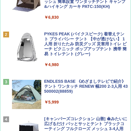
ッシュ 簡単設置 ワンタッチテント キャンプ
￥1,500
￥2,079
&ハイキング カーキ PATC-150(KH)
￥6,830
ディズニーファン ２０２６年 ９月号 [雑
地球の歩き方 スター・ウォーズ
誌] (ＤＩＳＮＥＹ ＦＡＮ)
PYKES PEAK (パイクスピーク) 着替えテン
￥2,695
ト プライバシー テント 【中が透けない】 1
￥713
人用 折りたたみ 防災グッズ 災害用トイレ ビ
ーチ ピクニック ポップアップテント 携帯 簡
易 トイレテント (グレー)
山と溪谷 2026年8月号「南アルプス大全」
A09 地球の歩き方 イタリア 2026～2027 地
￥4,980
球の歩き方A ヨーロッパ
￥1,540
￥2,479
ENDLESS BASE 《めざましテレビで紹介》
テント ワンタッチ RENEW 幅200 2-3人用 43
500002(88859)
Coyote No.89 特集 星野道夫 夢見る旅
A26 地球の歩き方 チェコ ポーランド スロヴ
ァキア 2026～2027 地球の歩き方A ヨーロッ
￥5,999
パ
￥1,540
￥2,277
[キャンパーズコレクション 山善] 傘みたいに
広げるだけ パッとサッとテント ブラックコ
ーティング フルクローズ メッシュ 3-4人用