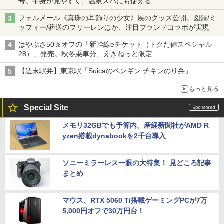
号。中身が見やすく、温泉スパにも使える
フェルメール《真珠の耳飾りの少女》展のグッズ公開。図録/ミ
ッフィー/葬送のフリーレンほか、注目ブランドコラボが実現
はやぶさ50％オフの「新幹線eチケット（トクだ値スペシャル
28）」発売。秋冬乗車分、えきねっと限定
【週末駅弁】東京駅「Suicaのペンギン チキンのり弁」
もっと見る
Special Site
メモリ32GBでも予算内。産経新聞社がAMD R
yzen搭載dynabookを2千台導入
ソニーミラーレス一眼の大特集！ 見どころ記事
まとめ
マウス、RTX 5060 Ti搭載ゲーミングPCが7万
5,000円オフで30万円台！