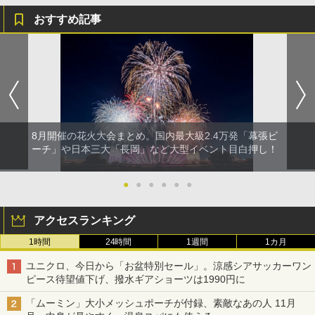
おすすめ記事
8月開催の花火大会まとめ。国内最大級2.4万発「幕張ビ
ーチ」や日本三大「長岡」など大型イベント目白押し！
●
●
●
●
●
●
アクセスランキング
1時間
24時間
1週間
1カ月
ユニクロ、今日から「お盆特別セール」。涼感シアサッカーワン
ピース待望値下げ、撥水ギアショーツは1990円に
「ムーミン」大小メッシュポーチが付録、素敵なあの人 11月