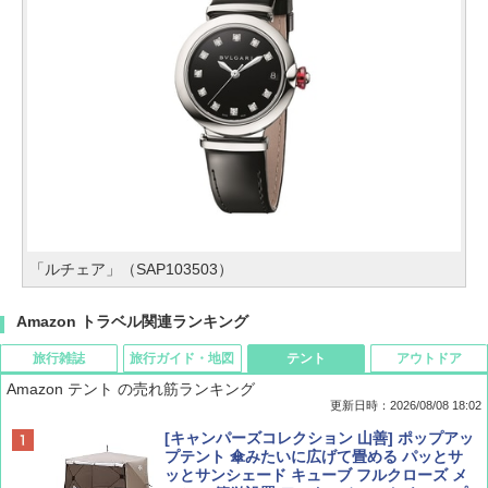
「ルチェア」（SAP103503）
Amazon トラベル関連ランキング
旅行雑誌
旅行ガイド・地図
テント
アウトドア
Amazon テント の売れ筋ランキング
更新日時：2026/08/08 18:02
BE-PAL(ビ-パル) 2026年 9 月号【特別付録:
D40 地球の歩き方 チェンマイ タイ北部の魅
[キャンパーズコレクション 山善] ポップアッ
SOTO ミニマル"旅"財布 ランダム2種】
力的な町 2026～2027 地球の歩き方D アジア
プテント 傘みたいに広げて畳める パッとサ
ッとサンシェード キューブ フルクローズ メ