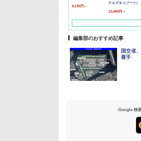
テルズ＆リゾーツ）
9,135円～
13,400円～
編集部のおすすめ記事
国交省、
着手
草津温泉 ホテル櫻
品川プリンスホテル
グランドニッコー東
海のサウナ＆スパ
東京ドームホテル
シェラトン・グラン
井
京ベイ 舞浜
オールインクルーシ
デ・トーキョーベ
7,037円～
7,980円～
ブ 島原温泉ホテル
イ・ホテル
14,300円～
6,800円～
南風楼
10,450円～
7,950円～
Google