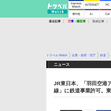
過去記事
万
博
・
園芸博
取材記事
トラベル Watch
企業・政府・官庁
鉄道
ニュース
JR東日本、「羽田空港
線」に鉄道事業許可。東