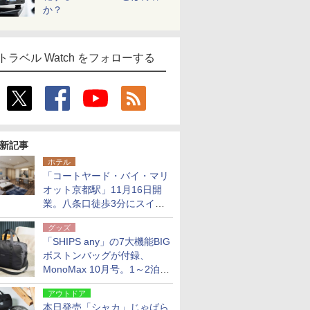
か？
トラベル Watch をフォローする
新記事
ホテル
「コートヤード・バイ・マリ
オット京都駅」11月16日開
業。八条口徒歩3分にスイー
ト含む全270室、ダイニング
グッズ
も併設
「SHIPS any」の7大機能BIG
ボストンバッグが付録、
MonoMax 10月号。1～2泊の
荷物、キャリーオンも可能
アウトドア
本日発売「シャカ」じゃばら