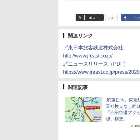
ポスト
リスト
シ
関連リンク
🔗東日本旅客鉄道株式会社
http://www.jreast.co.jp/
🔗ニュースリリース（PDF）
https://www.jreast.co.jp/press/20
関連記事
JR東日本、東京
乗り換えなし約1
「羽田空港アク
線」構想
201