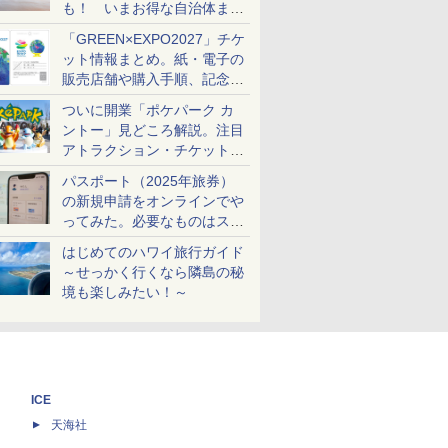
も！ いまお得な自治体まと
め
「GREEN×EXPO2027」チケ
ット情報まとめ。紙・電子の
販売店舗や購入手順、記念チ
ケットも解説
ついに開業「ポケパーク カ
ントー」見どころ解説。注目
アトラクション・チケット手
配・来場前に必要な準備は？
パスポート（2025年旅券）
の新規申請をオンラインでや
ってみた。必要なものはスマ
ホとマイナカードのみ
はじめてのハワイ旅行ガイド
～せっかく行くなら隣島の秘
境も楽しみたい！～
ICE
天海社