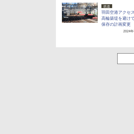
鉄道
羽田空港アクセ
高輪築堤を避け
保存の計画変更
2024