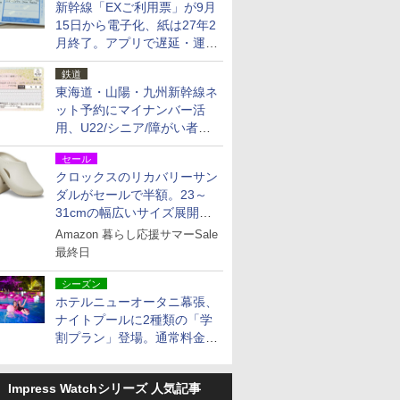
新幹線「EXご利用票」が9月
15日から電子化、紙は27年2
月終了。アプリで遅延・運休
も確認可能に
鉄道
東海道・山陽・九州新幹線ネ
ット予約にマイナンバー活
用、U22/シニア/障がい者割
を9月15日から発売
セール
クロックスのリカバリーサン
ダルがセールで半額。23～
31cmの幅広いサイズ展開、
独自のクッション素材を採用
Amazon 暮らし応援サマーSale
最終日
シーズン
ホテルニューオータニ幕張、
ナイトプールに2種類の「学
割プラン」登場。通常料金の
およそ半額でお得に夜活
Impress Watchシリーズ 人気記事