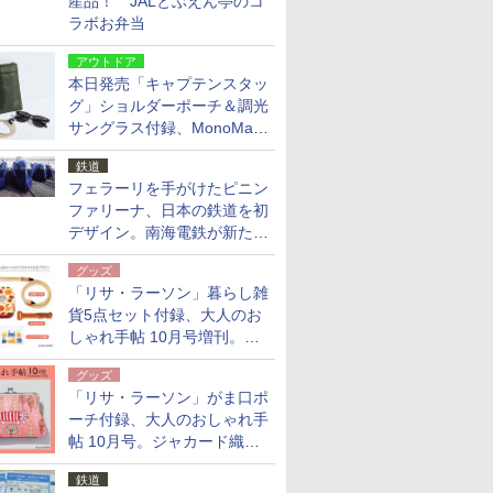
産品！ JALとぶえん亭のコ
ラボお弁当
アウトドア
本日発売「キャプテンスタッ
グ」ショルダーポーチ＆調光
サングラス付録、MonoMax
9月号増刊
鉄道
フェラーリを手がけたピニン
ファリーナ、日本の鉄道を初
デザイン。南海電鉄が新たな
「空港特急」をなにわ筋線へ
グッズ
導入
「リサ・ラーソン」暮らし雑
貨5点セット付録、大人のお
しゃれ手帖 10月号増刊。
USBケーブルや缶ケースなど
グッズ
「リサ・ラーソン」がま口ポ
ーチ付録、大人のおしゃれ手
帖 10月号。ジャカード織の
北欧猫デザイン
鉄道