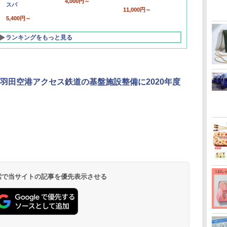
4,000円～
スパ
11,000円～
5,400円～
ランキングをもっと見る
羽田空港アクセス鉄道の基盤施設整備に2020年度
北陸 福井 あわら
品川プリンスホテ
舞浜ビューホテル
箱根湯本温泉 ホテ
ホテルトラスティ東
オリエンタルホテル
下呂温泉 水明館
住友不動産ホテル ヴ
東京ベイ舞浜ホテル
温泉 清風荘（北陸
ル イーストタワー
ｂｙ ＨＵＬＩＣ
ル おかだ
京ベイサイド
東京ベイ
ィラフォンテーヌグラ
ファーストリゾート
8,250円～
最大級の庭園露天風
（旧：東京ベイ舞浜
ンド東京有明
9,958円～
11,200円～
5,450円～
5,200円～
4,290円～
呂の宿 清風荘）
ホテル）
19,541円～
5,758円～
6,070円～
 検索で当サイトの記事を優先表示させる