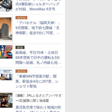
式4層収納ショルダーバッグ
が付録、MonoMax 9月号
ホテル
「アパホテル〈福岡天神〉」
9月開業。地下鉄七隈線「天
神南駅」徒歩3分に70室、エ
リア初の直営店
鉄道
銀座線、平日70本・土休日
58本増発で日中の運転を3分
間隔へ短縮。丸ノ内線も池袋
～中野坂上を4分間隔に
ホテル
「東横INN宇部新川駅」開
業。駅徒歩4分に207室、シ
ンエヴァ聖地
JALふるさとアンバサダ
連載
ー/応援隊に聞く地域愛
鹿児島空港で味わう地域の特