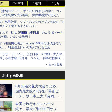
時間
24時間
1週間
1カ月
【家電レビュー】手ごわい雑草との戦い、コメ
リの草刈機で完全勝利 掃除機感覚で使えた
NTT島田社長、ソフトバンクのセブン出資に「d
ポイント使えるようにして」
ミスド「Mrs. GREEN APPLE」のコラボドーナ
ツ4種、いよいよ発売！
ドコモ前田社長が「ahamo40GB化は検証のた
め」、料金値上げへの考え方にも言及
「リサ・ラーソン」がま口ポーチ付録、大人の
おしゃれ手帖 10月号。ジャカード織の北欧猫デ
ザイン
もっと見る
おすすめ記事
8月開催の花火大会まとめ。
国内最大級2.4万発「幕張ビ
ーチ」や日本三大「長岡」な
ど大型イベント目白押し！
全国で旅行キャンペーン
続々、最大1万5000円オフ