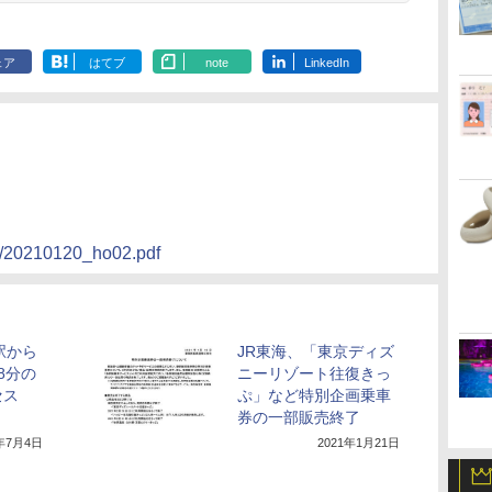
ェア
はてブ
note
LinkedIn
20/20210120_ho02.pdf
駅から
JR東海、「東京ディズ
8分の
ニーリゾート往復きっ
セス
ぷ」など特別企画乗車
券の一部販売終了
8年7月4日
2021年1月21日