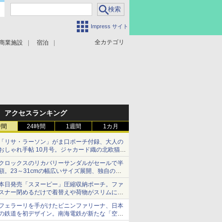
Impress サイト
全カテゴリ
商業施設
宿泊
アクセスランキング
時間
24時間
1週間
1カ月
「リサ・ラーソン」がま口ポーチ付録、大人の
おしゃれ手帖 10月号。ジャカード織の北欧猫デ
ザイン
クロックスのリカバリーサンダルがセールで半
額。23～31cmの幅広いサイズ展開、独自のク
ッション素材を採用
本日発売「スヌーピー」圧縮収納ポーチ。ファ
スナー閉めるだけで着替えや荷物がスリムにま
とまる
フェラーリを手がけたピニンファリーナ、日本
の鉄道を初デザイン。南海電鉄が新たな「空港
特急」をなにわ筋線へ導入