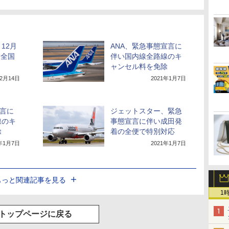
、12月
ANA、緊急事態宣言に
に全国
伴い国内線全路線のキ
ャンセル料を免除
12月14日
2021年1月7日
宣言に
ジェットスター、緊急
線のキ
事態宣言に伴い成田発
除
着の全便で特別対応
1年1月7日
2021年1月7日
もっと関連記事を見る
1
トップページに戻る