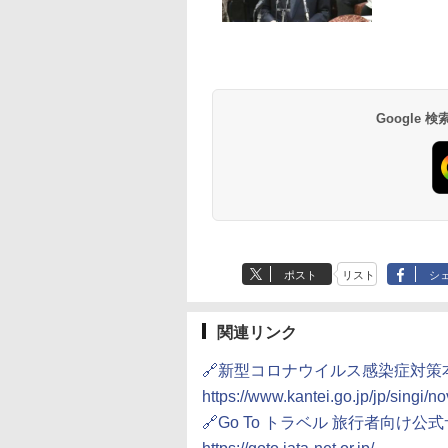
草津温泉 ホテル櫻
品川プリンスホテル
グランドニッコー東
海のサウナ＆スパ
東京ドームホテル
シェラトン・グラン
井
京ベイ 舞浜
オールインクルーシ
デ・トーキョーベ
7,037円～
7,980円～
ブ 島原温泉ホテル
イ・ホテル
14,300円～
6,800円～
南風楼
10,450円～
7,950円～
Google
ポスト
リスト
シ
関連リンク
🔗新型コロナウイルス感染症対策
https://www.kantei.go.jp/jp/singi/
🔗Go To トラベル 旅行者向け公