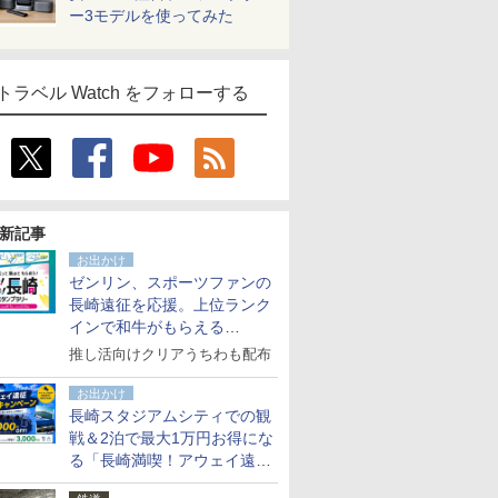
ー3モデルを使ってみた
トラベル Watch をフォローする
新記事
お出かけ
ゼンリン、スポーツファンの
長崎遠征を応援。上位ランク
インで和牛がもらえる
「GO！GO！長崎スタンプラ
推し活向けクリアうちわも配布
リー」
お出かけ
長崎スタジアムシティでの観
戦＆2泊で最大1万円お得にな
る「長崎満喫！アウェイ遠征
応援キャンペーン」