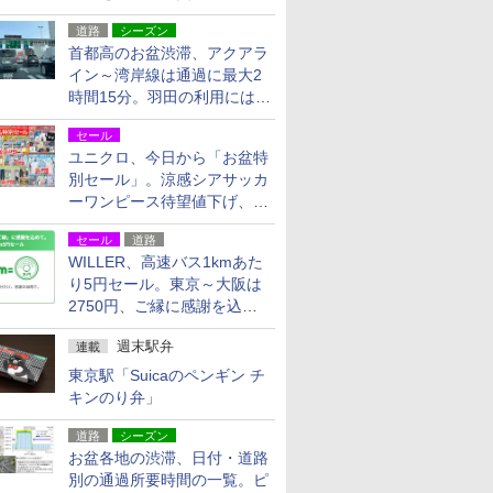
活動・復旧支援
道路
シーズン
首都高のお盆渋滞、アクアラ
イン～湾岸線は通過に最大2
時間15分。羽田の利用には
「空港西出口」の利用検討を
セール
ユニクロ、今日から「お盆特
別セール」。涼感シアサッカ
ーワンピース待望値下げ、撥
水ギアショーツは1990円に
セール
道路
WILLER、高速バス1kmあた
り5円セール。東京～大阪は
2750円、ご縁に感謝を込め
た20周年記念キャンペーン
週末駅弁
連載
東京駅「Suicaのペンギン チ
キンのり弁」
道路
シーズン
お盆各地の渋滞、日付・道路
別の通過所要時間の一覧。ピ