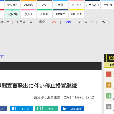
旅レポ
お得きっぷ
温泉
JAL
ANA
ディズニー
USJ
官庁
1
急事態宣言発出に伴い停止措置継続
編集部：湯野康隆
2021年1月7日 17:52
ェア
はてブ
note
LinkedIn