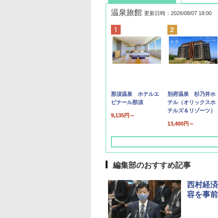
温泉旅館
更新日時：2026/08/07 18:00
那須温泉 ホテルエ
別府温泉 杉乃井ホ
ピナール那須
テル（オリックスホ
テルズ＆リゾーツ）
9,135円～
13,400円～
編集部のおすすめ記事
西村経済
容を事前