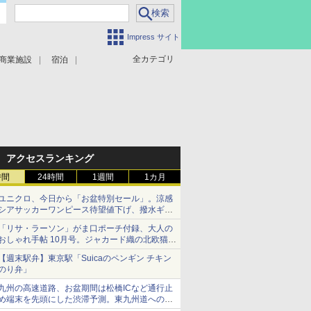
Impress サイト
全カテゴリ
商業施設
宿泊
アクセスランキング
時間
24時間
1週間
1カ月
ユニクロ、今日から「お盆特別セール」。涼感
シアサッカーワンピース待望値下げ、撥水ギア
ショーツは1990円に
「リサ・ラーソン」がま口ポーチ付録、大人の
おしゃれ手帖 10月号。ジャカード織の北欧猫デ
ザイン
【週末駅弁】東京駅「Suicaのペンギン チキン
のり弁」
九州の高速道路、お盆期間は松橋ICなど通行止
め端末を先頭にした渋滞予測。東九州道への迂
回は料金調整を実施