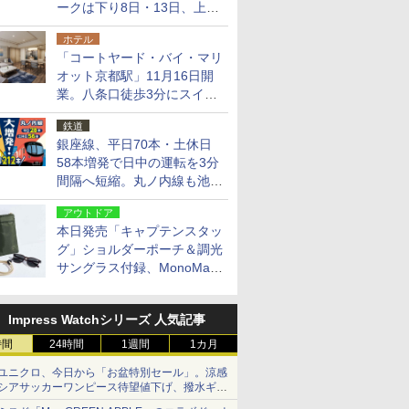
ークは下り8日・13日、上り
14日・15日
ホテル
「コートヤード・バイ・マリ
オット京都駅」11月16日開
業。八条口徒歩3分にスイー
ト含む全270室、ダイニング
鉄道
も併設
銀座線、平日70本・土休日
58本増発で日中の運転を3分
間隔へ短縮。丸ノ内線も池袋
～中野坂上を4分間隔に
アウトドア
本日発売「キャプテンスタッ
グ」ショルダーポーチ＆調光
サングラス付録、MonoMax
9月号増刊
Impress Watchシリーズ 人気記事
時間
24時間
1週間
1カ月
ユニクロ、今日から「お盆特別セール」。涼感
シアサッカーワンピース待望値下げ、撥水ギア
ショーツは1990円に