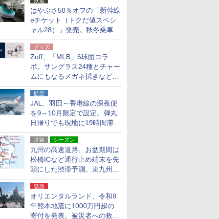
鉄道
はやぶさ50％オフの「新幹線
eチケット（トクだ値スペシ
ャル28）」発売。秋冬乗車
分、えきねっと限定
グッズ
Zoff、「MLB」6球団コラ
ボ。サングラス24種とチャー
ムにもなるメガネ拭きなど雑
貨24種
航空
JAL、羽田～香港線の深夜便
を9～10月限定で設定。弾丸
日帰りでも現地に19時間滞在
できる
道路
シーズン
九州の高速道路、お盆期間は
松橋ICなど通行止め端末を先
頭にした渋滞予測。東九州道
への迂回は料金調整を実施
話題
オリエンタルランド、令和8
年熊本地震に1000万円超の
寄付を発表。被災者への救援