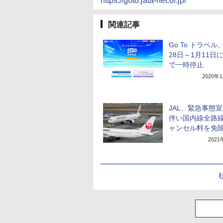
https://goto.jata-net.or.jp/
関連記事
Go To トラベル
28日～1月11日
で一時停止
2020年
JAL、緊急事態
伴い国内線全路
ャンセル料を免
202