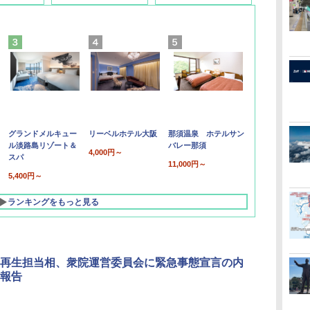
グランドメルキュー
リーベルホテル大阪
那須温泉 ホテルサン
ル淡路島リゾート＆
バレー那須
4,000円～
スパ
11,000円～
5,400円～
ランキングをもっと見る
再生担当相、衆院運営委員会に緊急事態宣言の内
報告