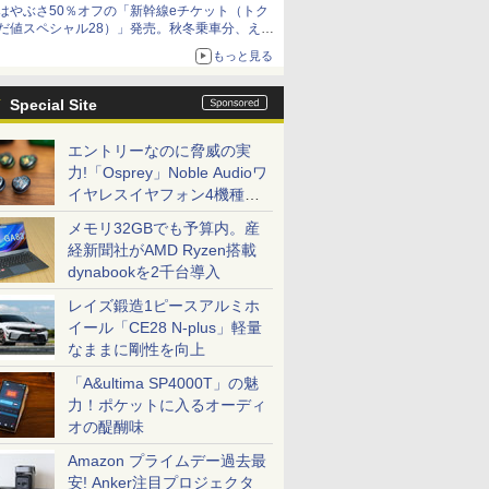
はやぶさ50％オフの「新幹線eチケット（トク
だ値スペシャル28）」発売。秋冬乗車分、えき
ねっと限定
もっと見る
Special Site
エントリーなのに脅威の実
力!「Osprey」Noble Audioワ
イヤレスイヤフォン4機種を
一気に聴く
メモリ32GBでも予算内。産
経新聞社がAMD Ryzen搭載
dynabookを2千台導入
レイズ鍛造1ピースアルミホ
イール「CE28 N-plus」軽量
なままに剛性を向上
「A&ultima SP4000T」の魅
力！ポケットに入るオーディ
オの醍醐味
Amazon プライムデー過去最
安! Anker注目プロジェクタ