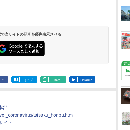
北陸 福井 あわら
品川プリンスホテ
舞浜ビューホテル
箱根湯本温泉 ホテ
ホテルトラスティ東
オリエンタルホテル
下呂温泉 水明館
住友不動産ホテル ヴ
東京ベイ舞浜ホテル
温泉 清風荘（北陸
ル イーストタワー
ｂｙ ＨＵＬＩＣ
ル おかだ
京ベイサイド
東京ベイ
ィラフォンテーヌグラ
ファーストリゾート
8,250円～
最大級の庭園露天風
（旧：東京ベイ舞浜
ンド東京有明
9,958円～
11,200円～
5,450円～
5,200円～
4,290円～
呂の宿 清風荘）
ホテル）
19,541円～
5,758円～
6,070円～
 検索で当サイトの記事を優先表示させる
ェア
はてブ
note
LinkedIn
本部
novel_coronavirus/taisaku_honbu.html
式サイト