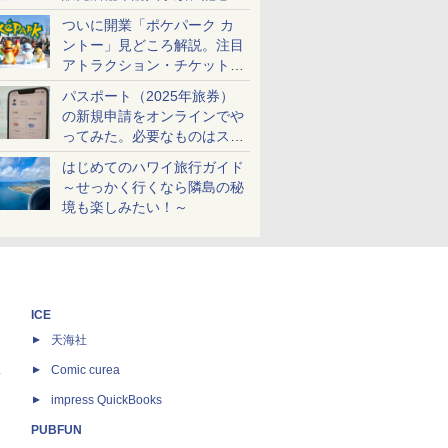
ケットも解説
ついに開業「ポケパーク カ
ントー」見どころ解説。注目
アトラクション・チケット手
配・来場前に必要な準備は？
パスポート（2025年旅券）
の新規申請をオンラインでや
ってみた。必要なものはスマ
ホとマイナカードのみ
はじめてのハワイ旅行ガイド
～せっかく行くなら隣島の秘
境も楽しみたい！～
ICE
天海社
ス
Comic curea
impress QuickBooks
PUBFUN