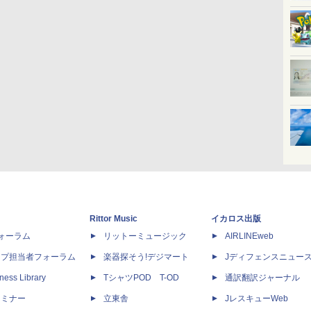
Rittor Music
イカロス出版
dフォーラム
リットーミュージック
AIRLINEweb
ップ担当者フォーラム
楽器探そう!デジマート
Jディフェンスニュー
ness Library
TシャツPOD T-OD
通訳翻訳ジャーナル
セミナー
立東舎
JレスキューWeb