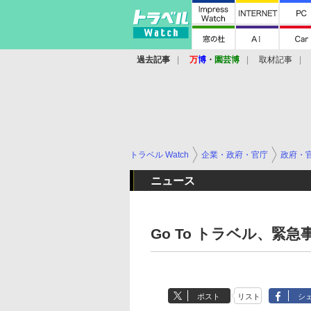
過去記事
万
博
・
園芸博
取材記事
トラベル Watch
企業・政府・官庁
政府・
ニュース
Go To トラベル、緊
ポスト
リスト
シ