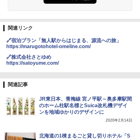
付き ヒグマ・イノシシ対策 自治体・教育機
関の購入実績 登山・キャンプ・アウトドア・
防災用品 長期保存可能 緊急時用 日本国内発
送
関連リンク
￥3,680
🔗宿泊プラン「無人駅からはじまる、源流への旅」
https://marugotohotel-omeline.com/
GRANDOOR ステンレス保冷剤 2個セット 2
026リニューアル 急速冷凍 空間倍増 衛生的
🔗株式会社さとゆめ
コンパクト 保冷力長持ち
https://satoyume.com/
￥2,980
関連記事
ポインターライト 強力 小型 緑色/赤色/青紫色
USB充電式 高精度 超長距離照射 長時間使用
JR東日本、青梅線 宮ノ平駅～奥多摩駅間
可能 安全ロック付き 高安全性 金属製耐久 コ
ンパクト多機能設計 持ち運び便利 アウトド
のホーム柱駅名標とSuica改札機デザイ
ア/オフィス/教育現場/展示会用 緑
ンを地域ゆかりのデザインに
2020年2月14日
￥1,180
北海道の1棟まるごと貸し切りホテル「S
電動エアーポンプ SUP用 20PSI 電動ポンプ