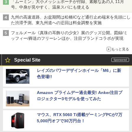
「ムーミン」大小メッシュポーチが付録、素敵なあの人 11月
号。中身が見やすく、温泉スパにも使える
九州の高速道路、お盆期間は松橋ICなど通行止め端末を先頭にし
た渋滞予測。東九州道への迂回は料金調整を実施
フェルメール《真珠の耳飾りの少女》展のグッズ公開。図録/ミ
ッフィー/葬送のフリーレンほか、注目ブランドコラボが実現
もっと見る
Special Site
レイズのパワーデザインホイール「M6」に新
色登場!!
Amazon プライムデー過去最安! Anker注目プ
ロジェクター3モデルを使ってみた
マウス、RTX 5060 Ti搭載ゲーミングPCが7万
5,000円オフで30万円台！