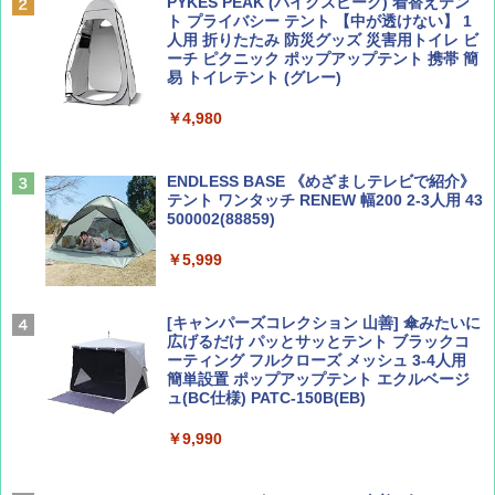
PYKES PEAK (パイクスピーク) 着替えテン
ト プライバシー テント 【中が透けない】 1
￥713
￥2,479
人用 折りたたみ 防災グッズ 災害用トイレ ビ
ーチ ピクニック ポップアップテント 携帯 簡
易 トイレテント (グレー)
山と溪谷 2026年8月号「南アルプス大全」
D40 地球の歩き方 チェンマイ タイ北部の魅
￥4,980
力的な町 2026～2027 地球の歩き方D アジア
￥1,540
￥2,079
ENDLESS BASE 《めざましテレビで紹介》
テント ワンタッチ RENEW 幅200 2-3人用 43
500002(88859)
Coyote No.89 特集 星野道夫 夢見る旅
A26 地球の歩き方 チェコ ポーランド スロヴ
ァキア 2026～2027 地球の歩き方A ヨーロッ
￥5,999
パ
￥1,540
￥2,277
[キャンパーズコレクション 山善] 傘みたいに
広げるだけ パッとサッとテント ブラックコ
ーティング フルクローズ メッシュ 3-4人用
簡単設置 ポップアップテント エクルベージ
AIRLINE（エアライン）2026年9月号【特
新しい日本地理 地図・統計・移動から読み
ュ(BC仕様) PATC-150B(EB)
集】ボーイング110周年を祝して！
解く (講談社現代新書)
￥9,990
￥1,760
￥1,540