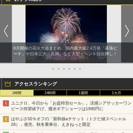
8月開催の花火大会まとめ。国内最大級2.4万発「幕張ビ
ーチ」や日本三大「長岡」など大型イベント目白押し！
●
●
●
●
●
●
アクセスランキング
1時間
24時間
1週間
1カ月
ユニクロ、今日から「お盆特別セール」。涼感シアサッカーワン
ピース待望値下げ、撥水ギアショーツは1990円に
はやぶさ50％オフの「新幹線eチケット（トクだ値スペシャル
28）」発売。秋冬乗車分、えきねっと限定