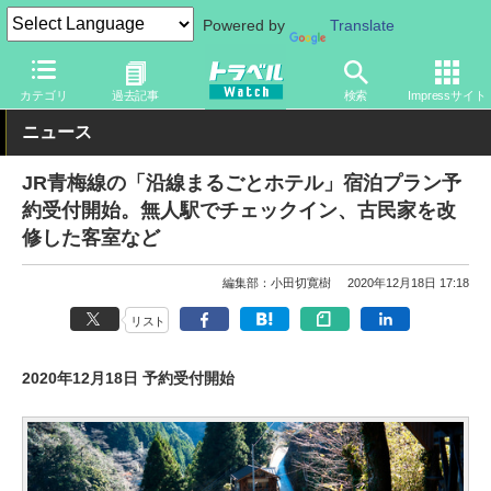
Powered by
Translate
トラベル Watch
企業・政府・官庁
鉄道
JR
カテゴリ
過去記事
検索
Impressサイト
ニュース
JR青梅線の「沿線まるごとホテル」宿泊プラン予
約受付開始。無人駅でチェックイン、古民家を改
修した客室など
編集部：小田切寛樹
2020年12月18日 17:18
リスト
2020年12月18日 予約受付開始