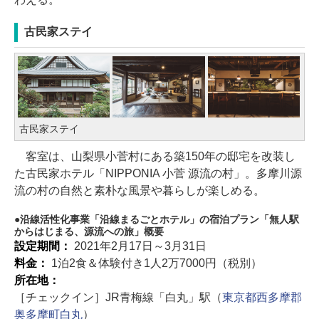
古民家ステイ
古民家ステイ
客室は、山梨県小菅村にある築150年の邸宅を改装し
た古民家ホテル「NIPPONIA 小菅 源流の村」。多摩川源
流の村の自然と素朴な風景や暮らしが楽しめる。
沿線活性化事業「沿線まるごとホテル」の宿泊プラン「無人駅
からはじまる、源流への旅」概要
設定期間：
2021年2月17日～3月31日
料金：
1泊2食＆体験付き1人2万7000円（税別）
所在地：
［チェックイン］JR青梅線「白丸」駅（
東京都西多摩郡
奥多摩町白丸
）