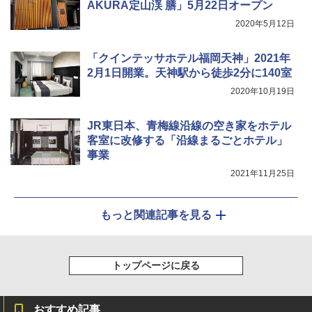
AKURA定山渓 膳」5月22日オープン
ゴムボート 空気入れ 空気抜き 自動停止 過熱
保護 日光可読lcd 7種類ノズル付き
2020年5月12日
￥7,884
「クインテッサホテル福岡天神」2021年
2月1日開業。天神駅から徒歩2分に140室
2020年10月19日
JR東日本、青梅線沿線の空き家をホテル
客室に改修する「沿線まるごとホテル」
事業
2021年11月25日
もっと関連記事を見る
トップページに戻る
おすすめ記事