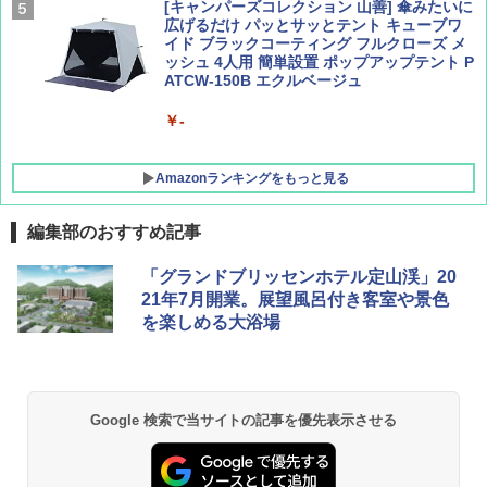
[キャンパーズコレクション 山善] 傘みたいに
広げるだけ パッとサッとテント キューブワ
イド ブラックコーティング フルクローズ メ
ッシュ 4人用 簡単設置 ポップアップテント P
ATCW-150B エクルベージュ
￥-
Amazonランキングをもっと見る
編集部のおすすめ記事
DEWEL パラソル 大型 ビーチ アウトドアパ
「グランドブリッセンホテル定山渓」20
ラソル ガーデン サイトシート付 折りたたみ
21年7月開業。展望風呂付き客室や景色
防水 UVカット 4段階高さ調整 軽量 収納袋付
を楽しめる大浴場
き
￥6,459
Google 検索で当サイトの記事を優先表示させる
熊撃退スプレー 熊よけスプレー 熊スプレー
【日本企業販売】超強力クマ対策スプレー 30
0ml（連続噴射30秒）110ml（連続噴射15
秒）射程5～10m 安全ロック搭載 携帯収納袋