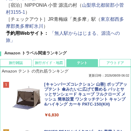
［宿泊］NIPPONIA 小菅 源流の村（
山梨県北都留郡小菅
村3155-1
）
［チェックアウト］JR青梅線「奥多摩」駅（
東京都西多
摩郡奥多摩町氷川
）
予約用Webサイト：
「無人駅からはじまる、源流への
旅」
Amazon トラベル関連ランキング
旅行雑誌
旅行ガイド・地図
テント
アウトドア
Amazon テント の売れ筋ランキング
更新日時：2026/08/09 06:02
BE-PAL(ビ-パル) 2026年 9 月号【特別付録:
地球の歩き方 スター・ウォーズ
[キャンパーズコレクション 山善] ポップアッ
SOTO ミニマル"旅"財布 ランダム2種】
プテント 傘みたいに広げて畳める パッとサ
ッとサンシェード キューブ フルクローズ メ
￥2,695
ッシュ 簡単設置 ワンタッチテント キャンプ
￥1,500
&ハイキング カーキ PATC-150(KH)
￥6,830
ディズニーファン ２０２６年 ９月号 [雑
A09 地球の歩き方 イタリア 2026～2027 地
誌] (ＤＩＳＮＥＹ ＦＡＮ)
球の歩き方A ヨーロッパ