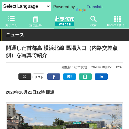
Powered by
Translate
トラベル Watch
旅の方法
クルマ旅
高速道路
カテゴリ
過去記事
検索
Impressサイト
ニュース
開通した首都高 横浜北線 馬場入口（内路交差点
側）を写真で紹介
編集部：松本俊哉
2020年10月22日 12:43
リスト
2020年10月21日12時 開通