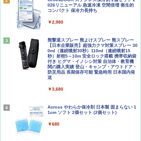
PYKES PEAK (パイクスピーク) 着替えテン
026リニューアル 急速冷凍 空間倍増 衛生的
ト プライバシー テント 【中が透けない】 1
コンパクト 保冷力長持ち
￥713
￥2,079
人用 折りたたみ 防災グッズ 災害用トイレ ビ
ーチ ピクニック ポップアップテント 携帯 簡
￥2,980
易 トイレテント (オリーブ)
山と溪谷 2026年8月号「南アルプス大全」
A09 地球の歩き方 イタリア 2026～2027 地
￥4,836
球の歩き方A ヨーロッパ
熊撃退スプレー 熊よけスプレー 熊スプレー
￥1,540
【日本企業販売】超強力クマ対策スプレー 30
￥2,479
0ml（連続噴射30秒）110ml（連続噴射15
ENDLESS BASE 《めざましテレビで紹介》
秒）射程5～10m 安全ロック搭載 携帯収納袋
テント ワンタッチ RENEW 幅200 2-3人用 43
付き ヒグマ・イノシシ対策 自治体・教育機
500002(88859)
関の購入実績 登山・キャンプ・アウトドア・
防災用品 長期保存可能 緊急時用 日本国内発
Coyote No.89 特集 星野道夫 夢見る旅
A26 地球の歩き方 チェコ ポーランド スロヴ
送
ァキア 2026～2027 地球の歩き方A ヨーロッ
￥5,999
パ
￥1,540
￥3,680
￥2,277
[キャンパーズコレクション 山善] 傘みたいに
広げるだけ パッとサッとテント ブラックコ
ーティング フルクローズ メッシュ 3-4人用
Across やわらか保冷剤 日本製 固まらない 1
簡単設置 ポップアップテント エクルベージ
1cm ソフト 2個セット (2個セット)
AIRLINE（エアライン）2026年9月号【特
新しい日本地理 地図・統計・移動から読み
ュ(BC仕様) PATC-150B(EB)
集】ボーイング110周年を祝して！
解く (講談社現代新書)
￥680
￥9,990
￥1,760
￥1,540