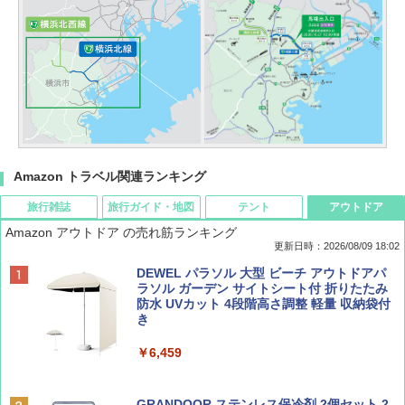
Amazon トラベル関連ランキング
旅行雑誌
旅行ガイド・地図
テント
アウトドア
Amazon アウトドア の売れ筋ランキング
更新日時：2026/08/09 18:02
BE-PAL(ビ-パル) 2026年 9 月号【特別付録:
地球の歩き方 スター・ウォーズ
[キャンパーズコレクション 山善] ポップアッ
DEWEL パラソル 大型 ビーチ アウトドアパ
SOTO ミニマル"旅"財布 ランダム2種】
プテント 傘みたいに広げて畳める パッとサ
ラソル ガーデン サイトシート付 折りたたみ
ッとサンシェード キューブ フルクローズ メ
防水 UVカット 4段階高さ調整 軽量 収納袋付
￥2,695
ッシュ 簡単設置 ワンタッチテント キャンプ
き
￥1,500
&ハイキング カーキ PATC-150(KH)
￥6,459
￥6,829
ディズニーファン ２０２６年 ９月号 [雑
D40 地球の歩き方 チェンマイ タイ北部の魅
誌] (ＤＩＳＮＥＹ ＦＡＮ)
力的な町 2026～2027 地球の歩き方D アジア
GRANDOOR ステンレス保冷剤 2個セット 2