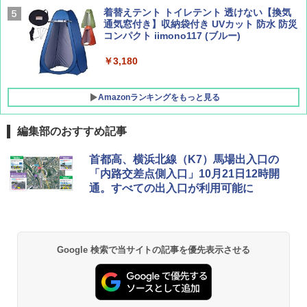
着替えテント トイレテント 透けない【換気
[キャンパーズコレクション 山善] 傘みたいに
通気窓付き】収納袋付き UVカット 防水 防災
広げるだけ パッとサッとテント キューブワ
コンパクト iimono117 (ブルー)
イドプラス ブラックコーティング フルクロ
ーズ メッシュ 5人用 簡単設置 ポップアップ
テント PATCW-200B エクルベージュ
￥3,180
￥15,990
Amazonランキングをもっと見る
編集部のおすすめ記事
首都高、横浜北線（K7）馬場出入口の
「内路交差点側入口」10月21日12時開
通。すべての出入口が利用可能に
Google 検索で当サイトの記事を優先表示させる