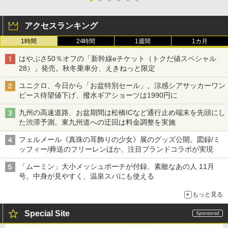
アクセスランキング
1時間
24時間
1週間
1カ月
はやぶさ50％オフの「新幹線eチケット（トクだ値スペシャル
28）」発売。秋冬乗車分、えきねっと限定
ユニクロ、今日から「お盆特別セール」。涼感シアサッカーワン
ピース待望値下げ、撥水ギアショーツは1990円に
九州の高速道路、お盆期間は松橋ICなど通行止め端末を先頭にし
た渋滞予測。東九州道への迂回は料金調整を実施
フェルメール《真珠の耳飾りの少女》展のグッズ公開。図録/ミ
ッフィー/葬送のフリーレンほか、注目ブランドコラボが実現
「ムーミン」大小メッシュポーチが付録、素敵なあの人 11月
号。中身が見やすく、温泉スパにも使える
もっと見る
Special Site