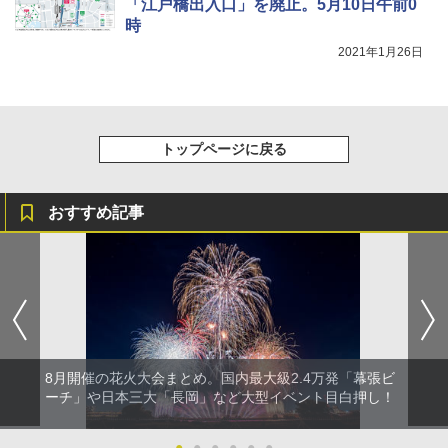
「江戸橋出入口」を廃止。5月10日午前0
時
2021年1月26日
トップページに戻る
おすすめ記事
8月開催の花火大会まとめ。国内最大級2.4万発「幕張ビ
ーチ」や日本三大「長岡」など大型イベント目白押し！
●
●
●
●
●
●