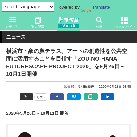
Powered by
Translate
トラベル Watch
地域
国内旅行
関東
カテゴリ
過去記事
検索
Impressサイト
ニュース
横浜市・象の鼻テラス、アートの創造性を公共空
間に活用することを目指す「ZOU-NO-HANA
FUTURESCAPE PROJECT 2020」を9月26日～
10月1日開催
編集部：多和田新也
2020年9月18日 16:58
リスト
2020年9月26日～10月11日 開催