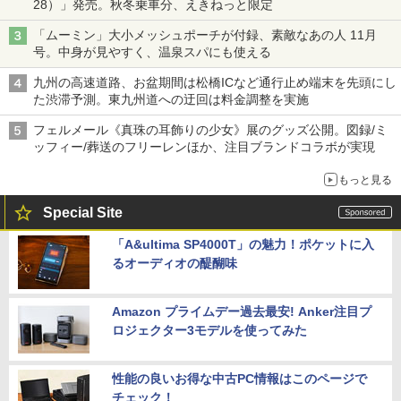
28）」発売。秋冬乗車分、えきねっと限定
「ムーミン」大小メッシュポーチが付録、素敵なあの人 11月
号。中身が見やすく、温泉スパにも使える
九州の高速道路、お盆期間は松橋ICなど通行止め端末を先頭にし
た渋滞予測。東九州道への迂回は料金調整を実施
フェルメール《真珠の耳飾りの少女》展のグッズ公開。図録/ミ
ッフィー/葬送のフリーレンほか、注目ブランドコラボが実現
もっと見る
Special Site
「A&ultima SP4000T」の魅力！ポケットに入
るオーディオの醍醐味
Amazon プライムデー過去最安! Anker注目プ
ロジェクター3モデルを使ってみた
性能の良いお得な中古PC情報はこのページで
チェック！