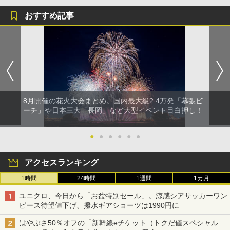
おすすめ記事
8月開催の花火大会まとめ。国内最大級2.4万発「幕張ビ
ーチ」や日本三大「長岡」など大型イベント目白押し！
●
●
●
●
●
●
アクセスランキング
1時間
24時間
1週間
1カ月
ユニクロ、今日から「お盆特別セール」。涼感シアサッカーワン
ピース待望値下げ、撥水ギアショーツは1990円に
はやぶさ50％オフの「新幹線eチケット（トクだ値スペシャル