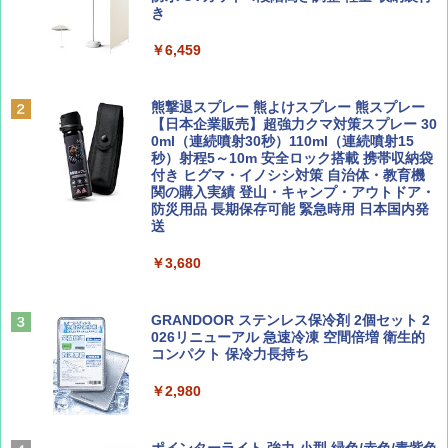
ッシュ 簡単設置 ワンタッチテント キャンプ
き
￥1,500
&ハイキング カーキ PATC-150(KH)
￥6,459
￥6,830
ディズニーファン ２０２６年 ９月号 [雑
A09 地球の歩き方 イタリア 2026～2027 地
誌] (ＤＩＳＮＥＹ ＦＡＮ)
球の歩き方A ヨーロッパ
熊撃退スプレー 熊よけスプレー 熊スプレー
PYKES PEAK (パイクスピーク) 着替えテン
【日本企業販売】超強力クマ対策スプレー 30
ト プライバシー テント 【中が透けない】 1
0ml（連続噴射30秒）110ml（連続噴射15
￥713
￥2,479
人用 折りたたみ 防災グッズ 災害用トイレ ビ
秒）射程5～10m 安全ロック搭載 携帯収納袋
ーチ ピクニック ポップアップテント 携帯 簡
付き ヒグマ・イノシシ対策 自治体・教育機
易 トイレテント (グレー)
関の購入実績 登山・キャンプ・アウトドア・
防災用品 長期保存可能 緊急時用 日本国内発
山と溪谷 2026年8月号「南アルプス大全」
D40 地球の歩き方 チェンマイ タイ北部の魅
送
￥4,980
力的な町 2026～2027 地球の歩き方D アジア
￥1,540
￥3,680
￥2,079
ENDLESS BASE 《めざましテレビで紹介》
テント ワンタッチ RENEW 幅200 2-3人用 43
500002(88859)
GRANDOOR ステンレス保冷剤 2個セット 2
026リニューアル 急速冷凍 空間倍増 衛生的
Coyote No.89 特集 星野道夫 夢見る旅
A26 地球の歩き方 チェコ ポーランド スロヴ
コンパクト 保冷力長持ち
ァキア 2026～2027 地球の歩き方A ヨーロッ
￥5,999
パ
￥1,540
￥2,980
￥2,277
[キャンパーズコレクション 山善] 傘みたいに
広げるだけ パッとサッとテント ブラックコ