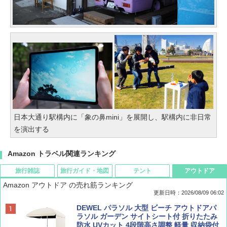
日本大通り駅構内に「象の鼻mini」を展開し、駅構内に非日常
を演出する
Amazon トラベル関連ランキング
旅行雑誌
旅行ガイド・地図
テント
アウトドア
Amazon アウトドア の売れ筋ランキング
更新日時：2026/08/09 06:02
BE-PAL(ビ-パル) 2026年 9 月号【特別付録:
地球の歩き方 スター・ウォーズ
[キャンパーズコレクション 山善] ポップアッ
DEWEL パラソル 大型 ビーチ アウトドアパ
SOTO ミニマル"旅"財布 ランダム2種】
プテント 傘みたいに広げて畳める パッとサ
ラソル ガーデン サイトシート付 折りたたみ
ッとサンシェード キューブ フルクローズ メ
防水 UVカット 4段階高さ調整 軽量 収納袋付
￥2,695