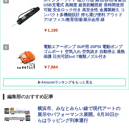
ーティング フルクローズ メッシュ 3-4人用
ポインターライト 強力 小型 緑色/赤色/青紫色
簡単設置 ポップアップテント エクルベージ
USB充電式 高精度 超長距離照射 長時間使用
AIRLINE（エアライン）2026年9月号【特
新しい日本地理 地図・統計・移動から読み
ュ(BC仕様) PATC-150B(EB)
可能 安全ロック付き 高安全性 金属製耐久 コ
集】ボーイング110周年を祝して！
解く (講談社現代新書)
ンパクト多機能設計 持ち運び便利 アウトド
ア/オフィス/教育現場/展示会用 緑
￥9,990
￥1,760
￥1,540
￥1,180
[キャンパーズコレクション 山善] 傘みたいに
広げるだけ パッとサッとテント キューブワ
イド ブラックコーティング フルクローズ メ
電動エアーポンプ SUP用 20PSI 電動ポンプ
ッシュ 4人用 簡単設置 ポップアップテント P
ゴムボート 空気入れ 空気抜き 自動停止 過熱
ATCW-150B エクルベージュ
保護 日光可読lcd 7種類ノズル付き
￥-
￥7,884
Amazonランキングをもっと見る
編集部のおすすめ記事
横浜市、みなとみらい線で現代アートの
展示やパフォーマンス展開。8月30日か
らはラッピング列車運行