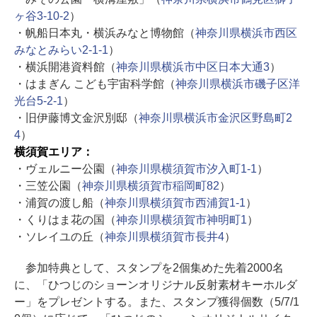
ヶ谷3-10-2
）
・帆船日本丸・横浜みなと博物館（
神奈川県横浜市西区
みなとみらい2-1-1
）
・横浜開港資料館（
神奈川県横浜市中区日本大通3
）
・はまぎん こども宇宙科学館（
神奈川県横浜市磯子区洋
光台5-2-1
）
・旧伊藤博文金沢別邸（
神奈川県横浜市金沢区野島町2
4
）
横須賀エリア：
・ヴェルニー公園（
神奈川県横須賀市汐入町1-1
）
・三笠公園（
神奈川県横須賀市稲岡町82
）
・浦賀の渡し船（
神奈川県横須賀市西浦賀1-1
）
・くりはま花の国（
神奈川県横須賀市神明町1
）
・ソレイユの丘（
神奈川県横須賀市長井4
）
参加特典として、スタンプを2個集めた先着2000名
に、「ひつじのショーンオリジナル反射素材キーホルダ
ー」をプレゼントする。また、スタンプ獲得個数（5/7/1