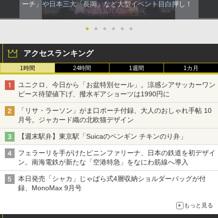
ーチ」や日本三大「長岡」など大型イベント目白押し！
●
●
●
●
●
●
アクセスランキング
1時間
24時間
1週間
1カ月
ユニクロ、今日から「お盆特別セール」。涼感シアサッカーワン
ピース待望値下げ、撥水ギアショーツは1990円に
「リサ・ラーソン」がま口ポーチ付録、大人のおしゃれ手帖 10
月号。ジャカード織の北欧猫デザイン
【週末駅弁】東京駅「Suicaのペンギン チキンのり弁」
フェラーリを手がけたピニンファリーナ、日本の鉄道を初デザイ
ン。南海電鉄が新たな「空港特急」をなにわ筋線へ導入
本日発売「シャカ」じゃばら式4層収納ショルダーバッグが付
録、MonoMax 9月号
もっと見る