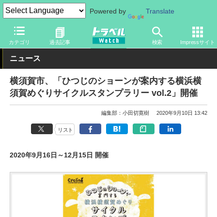
Powered by
Translate
トラベル Watch
旅の方法
自転車旅
サイクルツーリング
カテゴリ
過去記事
検索
Impressサイト
ニュース
横須賀市、「ひつじのショーンが案内する横浜横
須賀めぐりサイクルスタンプラリー vol.2」開催
編集部：小田切寛樹
2020年9月10日 13:42
リスト
2020年9月16日～12月15日 開催