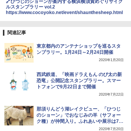
🔗ひつじのショーンが案内する横浜横須賀めぐりサイク
ENDLESS BASE 《めざましテレビで紹介》
テント ワンタッチ RENEW 幅200 2-3人用 43
ルスタンプラリー vol.2
￥2,980
500002(88859)
https://www.cocoyoko.net/event/shaunthesheep.html
￥5,999
ニューエラ New Era キャップ メッシュキャ
ップ 9FORTY AFrame 15226380 NER37C00
関連記事
94 ストーン ニューエラキャップ 9FORTYA
[キャンパーズコレクション 山善] 傘みたいに
サーフライダーファウンデーション Surfride
広げるだけ パッとサッとテント ブラックコ
r Foundation コラボ Aフレーム メンズ レデ
東京都内のアンテナショップを巡るスタ
ーティング フルクローズ メッシュ 3-4人用
ィース 帽子 スナップバック a-frame 9フォー
ンプラリー。1月24日～2月24日開催
簡単設置 ポップアップテント エクルベージ
ティー男女兼用ユニセックス 夏用 日除けUV
ュ(BC仕様) PATC-150B(EB)
ケア FREE
2020年1月20日
￥9,990
￥4,400
西武鉄道、「映画ドラえもん のび太の新
恐竜」公開記念スタンプラリー。スマー
[キャンパーズコレクション 山善] 傘みたいに
熊撃退スプレー 熊よけスプレー 熊スプレー
トフォンで9月22日まで開催
広げるだけ パッとサッとテント キューブワ
【日本企業販売】超強力クマ対策スプレー 30
2020年7月22日
イド ブラックコーティング フルクローズ メ
0ml（連続噴射30秒）110ml（連続噴射15
ッシュ 4人用 簡単設置 ポップアップテント P
秒）射程5～10m 安全ロック搭載 携帯収納袋
ATCW-150B エクルベージュ
付き ヒグマ・イノシシ対策 自治体・教育機
那須りんどう湖レイクビュー、「ひつじ
関の購入実績 登山・キャンプ・アウトドア・
のショーン」でおなじみの羊（サフォー
防災用品 長期保存可能 緊急時用 日本国内発
￥-
ク種）が仲間入り。ふれあいや展示は7月
送
23日から
2020年7月20日