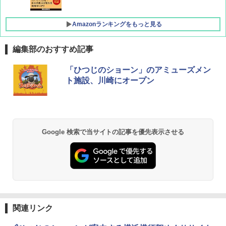
Amazonランキングをもっと見る
編集部のおすすめ記事
[キャンパーズコレクション 山善] ポップアッ
DEWEL パラソル 大型 ビーチ アウトドアパ
「ひつじのショーン」のアミューズメン
プテント 傘みたいに広げて畳める パッとサ
ラソル ガーデン サイトシート付 折りたたみ
ト施設、川崎にオープン
ッとサンシェード キューブ フルクローズ メ
防水 UVカット 4段階高さ調整 軽量 収納袋付
ッシュ 簡単設置 ワンタッチテント キャンプ
き
&ハイキング カーキ PATC-150(KH)
￥6,459
￥6,831
Google 検索で当サイトの記事を優先表示させる
BUNDOK(バンドック)ソロ ドーム 1 EX BDK
PYKES PEAK (パイクスピーク) 着替えテン
-08EX カーキ ソロキャンプ ポリエステル フ
ト プライバシー テント 【中が透けない】 1
レーム テント
人用 折りたたみ 防災グッズ 災害用トイレ ビ
ーチ ピクニック ポップアップテント 携帯 簡
￥14,800
易 トイレテント (ブラック)
￥4,980
GRANDOOR ステンレス保冷剤 2個セット 2
関連リンク
026リニューアル 急速冷凍 空間倍増 衛生的
コンパクト 保冷力長持ち