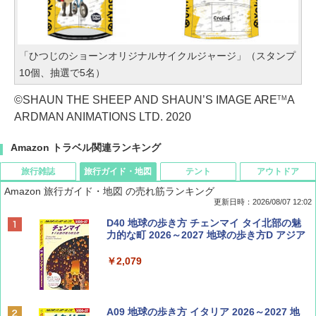
「ひつじのショーンオリジナルサイクルジャージ」（スタンプ
10個、抽選で5名）
©SHAUN THE SHEEP AND SHAUN’S IMAGE ARE
A
TM
ARDMAN ANIMATIONS LTD. 2020
Amazon トラベル関連ランキング
旅行雑誌
旅行ガイド・地図
テント
アウトドア
Amazon 旅行ガイド・地図 の売れ筋ランキング
更新日時：2026/08/07 12:02
ディズニーファン ２０２６年 ９月号 [雑
D40 地球の歩き方 チェンマイ タイ北部の魅
誌] (ＤＩＳＮＥＹ ＦＡＮ)
力的な町 2026～2027 地球の歩き方D アジア
￥713
￥2,079
BE-PAL(ビ-パル) 2026年 9 月号【特別付録:
A09 地球の歩き方 イタリア 2026～2027 地