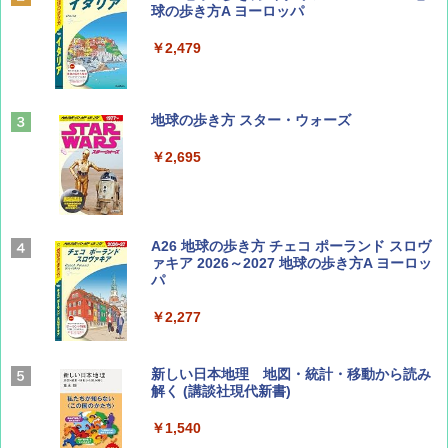
SOTO ミニマル"旅"財布 ランダム2種】
球の歩き方A ヨーロッパ
￥1,500
￥2,479
山と溪谷 2026年8月号「南アルプス大全」
地球の歩き方 スター・ウォーズ
￥1,540
￥2,695
Coyote No.89 特集 星野道夫 夢見る旅
A26 地球の歩き方 チェコ ポーランド スロヴ
ァキア 2026～2027 地球の歩き方A ヨーロッ
パ
￥1,540
￥2,277
AIRLINE（エアライン）2026年9月号【特
新しい日本地理 地図・統計・移動から読み
集】ボーイング110周年を祝して！
解く (講談社現代新書)
￥1,760
￥1,540