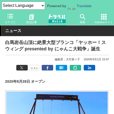
Powered by
Translate
トラベル Watch
地域
国内旅行
中部
カテゴリ
過去記事
検索
Impressサイト
ニュース
白馬岩岳山頂に絶景大型ブランコ「ヤッホー！ス
ウィング presented by にゃんこ大戦争」誕生
編集部：大竹菜々子
2020年9月1日 15:47
リスト
2020年8月28日 オープン