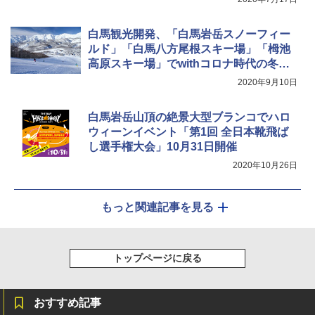
￥-
￥1,180
白馬観光開発、「白馬岩岳スノーフィー
ルド」「白馬八方尾根スキー場」「栂池
高原スキー場」でwithコロナ時代の冬季
営業方針を決定。特典付き早期シーズン
2020年9月10日
券発売も
白馬岩岳山頂の絶景大型ブランコでハロ
ウィーンイベント「第1回 全日本靴飛ば
し選手権大会」10月31日開催
2020年10月26日
もっと関連記事を見る
トップページに戻る
おすすめ記事