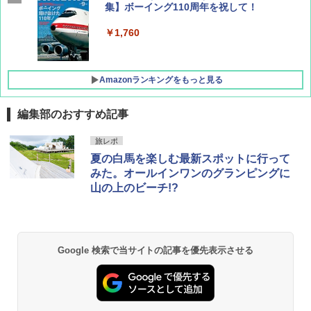
集】ボーイング110周年を祝して！
￥1,760
Amazonランキングをもっと見る
編集部のおすすめ記事
D40 地球の歩き方 チェンマイ タイ北部の魅
[キャンパーズコレクション 山善] ポップアッ
熊撃退スプレー 熊よけスプレー 熊スプレー
旅レポ
力的な町 2026～2027 地球の歩き方D アジア
プテント 傘みたいに広げて畳める パッとサ
【日本企業販売】超強力クマ対策スプレー 30
夏の白馬を楽しむ最新スポットに行って
ッとサンシェード キューブ フルクローズ メ
0ml（連続噴射30秒）110ml（連続噴射15
ッシュ 簡単設置 ワンタッチテント キャンプ
秒）射程5～10m 安全ロック搭載 携帯収納袋
みた。オールインワンのグランピングに
￥2,079
&ハイキング カーキ PATC-150(KH)
付き ヒグマ・イノシシ対策 自治体・教育機
山の上のビーチ!?
関の購入実績 登山・キャンプ・アウトドア・
防災用品 長期保存可能 緊急時用 日本国内発
￥6,830
送
地球の歩き方 スター・ウォーズ
￥3,680
PYKES PEAK (パイクスピーク) 着替えテン
￥2,695
Google 検索で当サイトの記事を優先表示させる
ト プライバシー テント 【中が透けない】 1
人用 折りたたみ 防災グッズ 災害用トイレ ビ
ーチ ピクニック ポップアップテント 携帯 簡
GRANDOOR ステンレス保冷剤 2個セット 2
易 トイレテント (グレー)
026リニューアル 急速冷凍 空間倍増 衛生的
コンパクト 保冷力長持ち