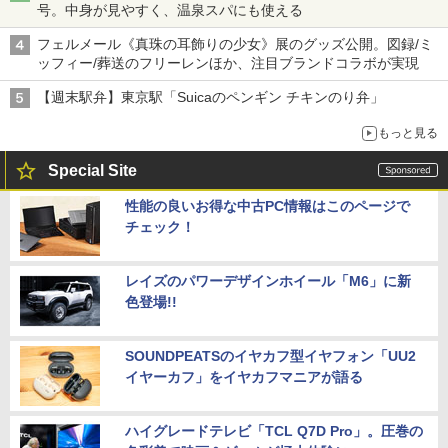
号。中身が見やすく、温泉スパにも使える
フェルメール《真珠の耳飾りの少女》展のグッズ公開。図録/ミ
ッフィー/葬送のフリーレンほか、注目ブランドコラボが実現
【週末駅弁】東京駅「Suicaのペンギン チキンのり弁」
もっと見る
Special Site
性能の良いお得な中古PC情報はこのページで
チェック！
レイズのパワーデザインホイール「M6」に新
色登場!!
SOUNDPEATSのイヤカフ型イヤフォン「UU2
イヤーカフ」をイヤカフマニアが語る
ハイグレードテレビ「TCL Q7D Pro」。圧巻の