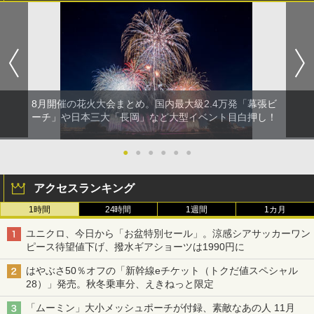
8月開催の花火大会まとめ。国内最大級2.4万発「幕張ビ
ーチ」や日本三大「長岡」など大型イベント目白押し！
●
●
●
●
●
●
アクセスランキング
1時間
24時間
1週間
1カ月
ユニクロ、今日から「お盆特別セール」。涼感シアサッカーワン
ピース待望値下げ、撥水ギアショーツは1990円に
はやぶさ50％オフの「新幹線eチケット（トクだ値スペシャル
28）」発売。秋冬乗車分、えきねっと限定
「ムーミン」大小メッシュポーチが付録、素敵なあの人 11月