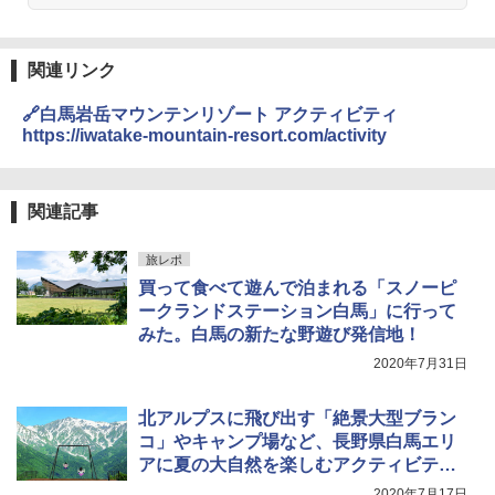
A09 地球の歩き方 イタリア 2026～2027 地
￥4,980
球の歩き方A ヨーロッパ
￥2,980
￥2,479
関連リンク
ENDLESS BASE 《めざましテレビで紹介》
テント ワンタッチ RENEW 幅200 2-3人用 43
BUNDOK(バンドック)ソロ ドーム 1 EX BDK
🔗白馬岩岳マウンテンリゾート アクティビティ
500002(88859)
-08EX カーキ ソロキャンプ ポリエステル フ
https://iwatake-mountain-resort.com/activity
レーム ドーム型 テント
A26 地球の歩き方 チェコ ポーランド スロヴ
ァキア 2026～2027 地球の歩き方A ヨーロッ
￥5,999
パ
￥-
関連記事
￥2,277
[キャンパーズコレクション 山善] 傘みたいに
広げるだけ パッとサッとテント ブラックコ
DEWEL パラソル 大型 ビーチ アウトドアパ
ーティング フルクローズ メッシュ 3-4人用
ラソル ガーデン サイトシート付 折りたたみ
旅レポ
簡単設置 ポップアップテント エクルベージ
防水 UVカット 4段階高さ調整 軽量 収納袋付
新しい日本地理 地図・統計・移動から読み
買って食べて遊んで泊まれる「スノーピ
ュ(BC仕様) PATC-150B(EB)
き
解く (講談社現代新書)
ークランドステーション白馬」に行って
みた。白馬の新たな野遊び発信地！
￥9,990
￥6,459
￥1,540
2020年7月31日
[キャンパーズコレクション 山善] 傘みたいに
ポインターライト 強力 小型 緑色/赤色/青紫色
北アルプスに飛び出す「絶景大型ブラン
広げるだけ パッとサッとテント キューブワ
USB充電式 高精度 超長距離照射 長時間使用
イド ブラックコーティング フルクローズ メ
可能 安全ロック付き 高安全性 金属製耐久 コ
コ」やキャンプ場など、長野県白馬エリ
ッシュ 4人用 簡単設置 ポップアップテント P
ンパクト多機能設計 持ち運び便利 アウトド
アに夏の大自然を楽しむアクティビティ
ATCW-150B エクルベージュ
ア/オフィス/教育現場/展示会用 緑
登場
2020年7月17日