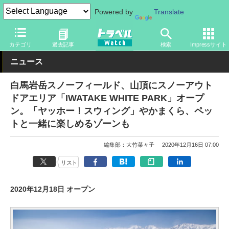
Powered by
Translate
トラベル Watch
地域
国内旅行
中部
カテゴリ
過去記事
検索
Impressサイト
ニュース
白馬岩岳スノーフィールド、山頂にスノーアウト
ドアエリア「IWATAKE WHITE PARK」オープ
ン。「ヤッホー！スウィング」やかまくら、ペッ
トと一緒に楽しめるゾーンも
編集部：大竹菜々子
2020年12月16日 07:00
リスト
2020年12月18日 オープン