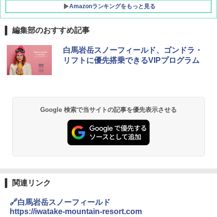
Amazonランキングをもっと見る
編集部のおすすめ記事
地球の歩き方 スター・ウォーズ
[キャンパーズコレクション 山善] ポップアッ
DEWEL パラソル 大型 ビーチ アウトドアパ
白馬岩岳スノーフィールド、ゴンドラ・
プテント 傘みたいに広げて畳める パッとサ
ラソル ガーデン サイトシート付 折りたたみ
リフトに優先搭乗できるVIPプログラム
ッとサンシェード キューブ フルクローズ メ
防水 UVカット 4段階高さ調整 軽量 収納袋付
￥2,695
ッシュ 簡単設置 ワンタッチテント キャンプ
き
&ハイキング カーキ PATC-150(KH)
￥6,459
￥6,841
D40 地球の歩き方 チェンマイ タイ北部の魅
Google 検索で当サイトの記事を優先表示させる
力的な町 2026～2027 地球の歩き方D アジア
GRANDOOR ステンレス保冷剤 2個セット 2
ENDLESS BASE 《めざましテレビで紹介》
026リニューアル 急速冷凍 空間倍増 衛生的
テント ワンタッチ RENEW 幅200 2-3人用 43
コンパクト 保冷力長持ち
￥2,079
500002(88859)
￥2,980
￥5,999
A09 地球の歩き方 イタリア 2026～2027 地
球の歩き方A ヨーロッパ
Across やわらか保冷剤 日本製 固まらない 1
関連リンク
PYKES PEAK (パイクスピーク) 着替えテン
1cm ソフト 2個セット (2個セット)
￥2,479
ト プライバシー テント 【中が透けない】 1
🔗白馬岩岳スノーフィールド
人用 折りたたみ 防災グッズ 災害用トイレ ビ
￥680
ーチ ピクニック ポップアップテント 携帯 簡
https://iwatake-mountain-resort.com