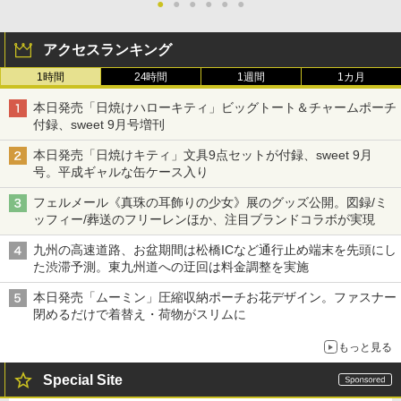
●
●
●
●
●
●
アクセスランキング
1時間
24時間
1週間
1カ月
本日発売「日焼けハローキティ」ビッグトート＆チャームポーチ
付録、sweet 9月号増刊
本日発売「日焼けキティ」文具9点セットが付録、sweet 9月
号。平成ギャルな缶ケース入り
フェルメール《真珠の耳飾りの少女》展のグッズ公開。図録/ミ
ッフィー/葬送のフリーレンほか、注目ブランドコラボが実現
九州の高速道路、お盆期間は松橋ICなど通行止め端末を先頭にし
た渋滞予測。東九州道への迂回は料金調整を実施
本日発売「ムーミン」圧縮収納ポーチお花デザイン。ファスナー
閉めるだけで着替え・荷物がスリムに
もっと見る
Special Site