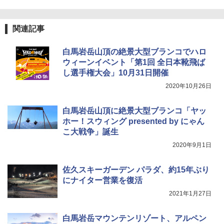
易 トイレテント (オリーブ)
A26 地球の歩き方 チェコ ポーランド スロヴ
ァキア 2026～2027 地球の歩き方A ヨーロッ
￥4,836
熊撃退スプレー 熊よけスプレー 熊スプレー
関連記事
パ
【日本企業販売】超強力クマ対策スプレー 30
0ml（連続噴射30秒）110ml（連続噴射15
￥2,277
秒）射程5～10m 安全ロック搭載 携帯収納袋
[キャンパーズコレクション 山善] 傘みたいに
白馬岩岳山頂の絶景大型ブランコでハロ
付き ヒグマ・イノシシ対策 自治体・教育機
広げるだけ パッとサッとテント ブラックコ
ウィーンイベント「第1回 全日本靴飛ば
関の購入実績 登山・キャンプ・アウトドア・
ーティング フルクローズ メッシュ 3-4人用
し選手権大会」10月31日開催
防災用品 長期保存可能 緊急時用 日本国内発
簡単設置 ポップアップテント エクルベージ
04 地球の歩き方 島旅 利尻 礼文 天売島 焼尻
送
ュ(BC仕様) PATC-150B(EB)
島 5訂版
2020年10月26日
￥3,680
￥9,990
￥1,833
白馬岩岳山頂に絶景大型ブランコ「ヤッ
ホー！スウィング presented by にゃん
ポインターライト 強力 小型 緑色/赤色/青紫色
[キャンパーズコレクション 山善] 傘みたいに
こ大戦争」誕生
USB充電式 高精度 超長距離照射 長時間使用
広げるだけ パッとサッとテント キューブワ
2020年9月1日
可能 安全ロック付き 高安全性 金属製耐久 コ
イド ブラックコーティング フルクローズ メ
ンパクト多機能設計 持ち運び便利 アウトド
ッシュ 4人用 簡単設置 ポップアップテント P
ア/オフィス/教育現場/展示会用 緑
ATCW-150B エクルベージュ
佐久スキーガーデン パラダ、約15年ぶり
にナイター営業を復活
￥1,180
￥-
2021年1月27日
白馬岩岳マウンテンリゾート、アルペン