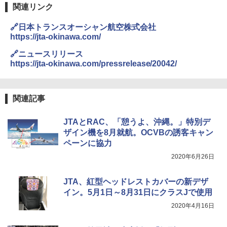
熊撃退スプレー 熊よけスプレー 熊スプレー
関連リンク
【日本企業販売】超強力クマ対策スプレー 30
0ml（連続噴射30秒）110ml（連続噴射15
🔗日本トランスオーシャン航空株式会社
秒）射程5～10m 安全ロック搭載 携帯収納袋
付き ヒグマ・イノシシ対策 自治体・教育機
https://jta-okinawa.com/
関の購入実績 登山・キャンプ・アウトドア・
防災用品 長期保存可能 緊急時用 日本国内発
🔗ニュースリリース
送
https://jta-okinawa.com/pressrelease/20042/
￥3,680
関連記事
Across やわらか保冷剤 日本製 固まらない 1
1cm ソフト 2個セット (2個セット)
JTAとRAC、「憩うよ、沖縄。」特別デ
ザイン機を8月就航。OCVBの誘客キャン
￥680
ペーンに協力
2020年6月26日
着替えテント トイレテント 透けない【換気
JTA、紅型ヘッドレストカバーの新デザ
通気窓付き】収納袋付き UVカット 防水 防災
コンパクト iimono117 (ブルー)
イン。5月1日～8月31日にクラスJで使用
2020年4月16日
￥3,180