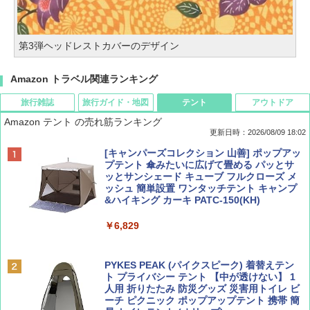
第3弾ヘッドレストカバーのデザイン
Amazon トラベル関連ランキング
旅行雑誌
旅行ガイド・地図
テント
アウトドア
Amazon テント の売れ筋ランキング
更新日時：2026/08/09 18:02
BE-PAL(ビ-パル) 2026年 9 月号【特別付録:
地球の歩き方 スター・ウォーズ
[キャンパーズコレクション 山善] ポップアッ
SOTO ミニマル"旅"財布 ランダム2種】
プテント 傘みたいに広げて畳める パッとサ
ッとサンシェード キューブ フルクローズ メ
￥2,695
ッシュ 簡単設置 ワンタッチテント キャンプ
￥1,500
&ハイキング カーキ PATC-150(KH)
￥6,829
ディズニーファン ２０２６年 ９月号 [雑
D40 地球の歩き方 チェンマイ タイ北部の魅
誌] (ＤＩＳＮＥＹ ＦＡＮ)
力的な町 2026～2027 地球の歩き方D アジア
PYKES PEAK (パイクスピーク) 着替えテン
ト プライバシー テント 【中が透けない】 1
￥713
￥2,079
人用 折りたたみ 防災グッズ 災害用トイレ ビ
ーチ ピクニック ポップアップテント 携帯 簡