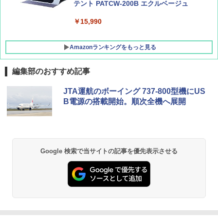
テント PATCW-200B エクルベージュ
￥15,990
Amazonランキングをもっと見る
編集部のおすすめ記事
DEWEL パラソル 大型 ビーチ アウトドアパ
JTA運航のボーイング 737-800型機にUS
ラソル ガーデン サイトシート付 折りたたみ
B電源の搭載開始。順次全機へ展開
防水 UVカット 4段階高さ調整 軽量 収納袋付
き
￥6,459
Google 検索で当サイトの記事を優先表示させる
GRANDOOR ステンレス保冷剤 2個セット 2
026リニューアル 急速冷凍 空間倍増 衛生的
コンパクト 保冷力長持ち
￥2,980