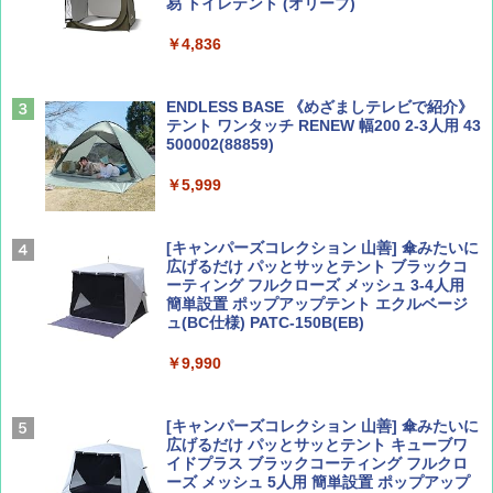
易 トイレテント (オリーブ)
山と溪谷 2026年8月号「南アルプス大全」
A09 地球の歩き方 イタリア 2026～2027 地
￥4,836
球の歩き方A ヨーロッパ
￥1,540
￥2,479
ENDLESS BASE 《めざましテレビで紹介》
テント ワンタッチ RENEW 幅200 2-3人用 43
500002(88859)
Coyote No.89 特集 星野道夫 夢見る旅
A26 地球の歩き方 チェコ ポーランド スロヴ
ァキア 2026～2027 地球の歩き方A ヨーロッ
￥5,999
パ
￥1,540
￥2,277
[キャンパーズコレクション 山善] 傘みたいに
広げるだけ パッとサッとテント ブラックコ
ーティング フルクローズ メッシュ 3-4人用
簡単設置 ポップアップテント エクルベージ
AIRLINE（エアライン）2026年9月号【特
新しい日本地理 地図・統計・移動から読み
ュ(BC仕様) PATC-150B(EB)
集】ボーイング110周年を祝して！
解く (講談社現代新書)
￥9,990
￥1,760
￥1,540
[キャンパーズコレクション 山善] 傘みたいに
広げるだけ パッとサッとテント キューブワ
イドプラス ブラックコーティング フルクロ
ーズ メッシュ 5人用 簡単設置 ポップアップ