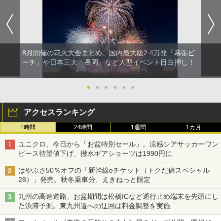
8月開催の花火大会まとめ。国内最大級2.4万発「幕張ビ
ーチ」や日本三大「長岡」など大型イベント目白押し！
●
●
●
●
●
●
アクセスランキング
1時間
24時間
1週間
1カ月
ユニクロ、今日から「お盆特別セール」。涼感シアサッカーワン
ピース待望値下げ、撥水ギアショーツは1990円に
はやぶさ50％オフの「新幹線eチケット（トクだ値スペシャル
28）」発売。秋冬乗車分、えきねっと限定
九州の高速道路、お盆期間は松橋ICなど通行止め端末を先頭にし
た渋滞予測。東九州道への迂回は料金調整を実施