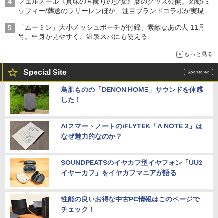
フェルメール《真珠の耳飾りの少女》展のグッズ公開。図録/ミ
ッフィー/葬送のフリーレンほか、注目ブランドコラボが実現
「ムーミン」大小メッシュポーチが付録、素敵なあの人 11月
号。中身が見やすく、温泉スパにも使える
もっと見る
Special Site
鳥肌ものの「DENON HOME」サウンドを体感
した！
AIスマートノートのiFLYTEK「AINOTE 2」は
なぜ魅力的なのか？
SOUNDPEATSのイヤカフ型イヤフォン「UU2
イヤーカフ」をイヤカフマニアが語る
性能の良いお得な中古PC情報はこのページで
チェック！