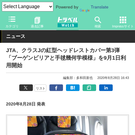
Powered by
Translate
トラベル Watch
地域
国内旅行
沖縄
カテゴリ
過去記事
検索
Impressサイト
ニュース
JTA、クラスJの紅型ヘッドレストカバー第3弾
「ブーゲンビリアと手毬幾何学模様」を9月1日利
用開始
編集部：多和田新也
2020年8月28日 16:43
リスト
2020年8月28日 発表