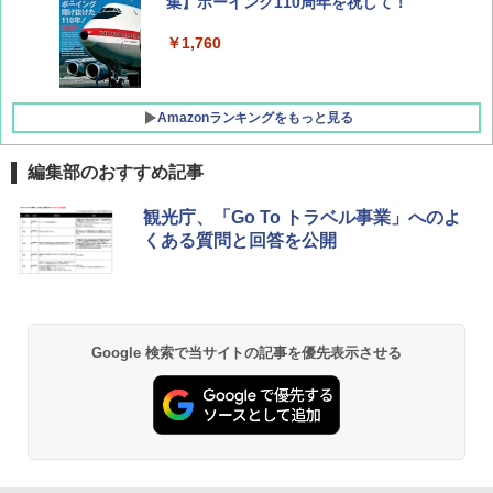
集】ボーイング110周年を祝して！
￥1,760
Amazonランキングをもっと見る
編集部のおすすめ記事
D40 地球の歩き方 チェンマイ タイ北部の魅
[キャンパーズコレクション 山善] ポップアッ
GRANDOOR ステンレス保冷剤 2個セット 2
観光庁、「Go To トラベル事業」へのよ
力的な町 2026～2027 地球の歩き方D アジア
プテント 傘みたいに広げて畳める パッとサ
026リニューアル 急速冷凍 空間倍増 衛生的
くある質問と回答を公開
ッとサンシェード キューブ フルクローズ メ
コンパクト 保冷力長持ち
ッシュ 簡単設置 ワンタッチテント キャンプ
￥2,079
&ハイキング カーキ PATC-150(KH)
￥2,980
￥6,830
地球の歩き方 スター・ウォーズ
BUNDOK(バンドック)ソロ ドーム 1 EX BDK
Google 検索で当サイトの記事を優先表示させる
-08EX カーキ ソロキャンプ ポリエステル フ
PYKES PEAK (パイクスピーク) 着替えテン
レーム ドーム型 テント
￥2,695
ト プライバシー テント 【中が透けない】 1
人用 折りたたみ 防災グッズ 災害用トイレ ビ
￥14,800
ーチ ピクニック ポップアップテント 携帯 簡
易 トイレテント (ブラック)
僕が見た未来【完全版】
DEWEL パラソル 大型 ビーチ アウトドアパ