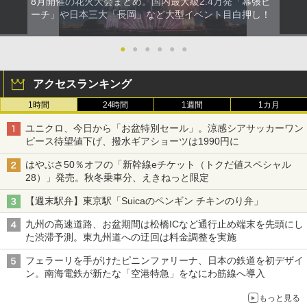
8月開催の花火大会まとめ。国内最大級2.4万発「幕張ビ
ーチ」や日本三大「長岡」など大型イベント目白押し！
●
●
●
●
●
●
アクセスランキング
1時間
24時間
1週間
1カ月
ユニクロ、今日から「お盆特別セール」。涼感シアサッカーワン
ピース待望値下げ、撥水ギアショーツは1990円に
はやぶさ50％オフの「新幹線eチケット（トクだ値スペシャル
28）」発売。秋冬乗車分、えきねっと限定
【週末駅弁】東京駅「Suicaのペンギン チキンのり弁」
九州の高速道路、お盆期間は松橋ICなど通行止め端末を先頭にし
た渋滞予測。東九州道への迂回は料金調整を実施
フェラーリを手がけたピニンファリーナ、日本の鉄道を初デザイ
ン。南海電鉄が新たな「空港特急」をなにわ筋線へ導入
もっと見る