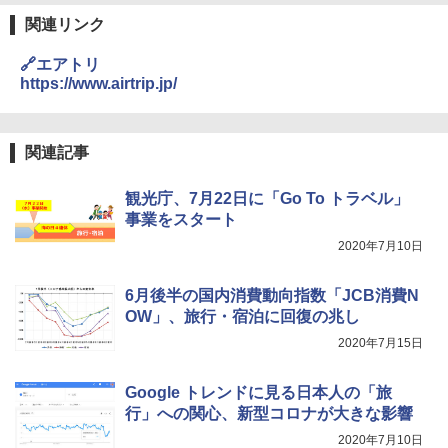
￥4,980
ラソル ガーデン サイトシート付 折りたたみ
関連リンク
￥0
防水 UVカット 4段階高さ調整 軽量 収納袋付
き
🔗エアトリ
ENDLESS BASE 《めざましテレビで紹介》
テント ワンタッチ RENEW 幅200 2-3人用 43
https://www.airtrip.jp/
￥6,459
500002(88859)
A09 地球の歩き方 イタリア 2026～2027 地
球の歩き方A ヨーロッパ
￥5,999
熊撃退スプレー 熊よけスプレー 熊スプレー
関連記事
【日本企業販売】超強力クマ対策スプレー 30
￥2,479
0ml（連続噴射30秒）110ml（連続噴射15
[キャンパーズコレクション 山善] 傘みたいに
秒）射程5～10m 安全ロック搭載 携帯収納袋
観光庁、7月22日に「Go To トラベル」
広げるだけ パッとサッとテント ブラックコ
付き ヒグマ・イノシシ対策 自治体・教育機
事業をスタート
ーティング フルクローズ メッシュ 3-4人用
関の購入実績 登山・キャンプ・アウトドア・
簡単設置 ポップアップテント エクルベージ
防災用品 長期保存可能 緊急時用 日本国内発
A26 地球の歩き方 チェコ ポーランド スロヴ
2020年7月10日
ュ(BC仕様) PATC-150B(EB)
送
ァキア 2026～2027 地球の歩き方A ヨーロッ
パ
6月後半の国内消費動向指数「JCB消費N
￥9,990
￥3,680
OW」、旅行・宿泊に回復の兆し
￥2,277
2020年7月15日
[キャンパーズコレクション 山善] 傘みたいに
着替えテント トイレテント 透けない【換気
広げるだけ パッとサッとテント キューブワ
通気窓付き】収納袋付き UVカット 防水 防災
イド ブラックコーティング フルクローズ メ
コンパクト iimono117 (ブルー)
Google トレンドに見る日本人の「旅
ッシュ 4人用 簡単設置 ポップアップテント P
行」への関心、新型コロナが大きな影響
ATCW-150B エクルベージュ
￥3,080
2020年7月10日