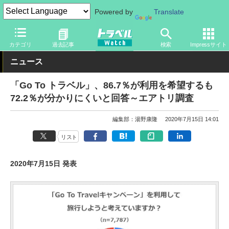
Powered by
Translate
トラベル Watch
旅の情報
書籍・Web
Webサイト
カテゴリ
過去記事
検索
Impressサイト
ニュース
「Go To トラベル」、86.7％が利用を希望するも
72.2％が分かりにくいと回答～エアトリ調査
編集部：湯野康隆
2020年7月15日 14:01
リスト
2020年7月15日 発表