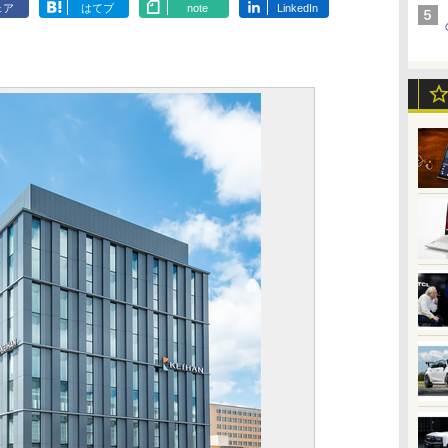
ェア
はてブ
note
LinkedIn