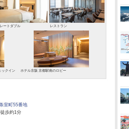
レートダブル
レストラン
ェックイン
ホテル京阪 京都駅南のロビー
条室町55番地
ら徒歩約1分