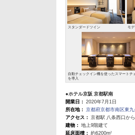
スタンダードツイン
モデ
自動チェックイン機を使ったスマートチ
を導入
ホテル京阪 京都駅南
開業日：
2020年7月1日
所在地：
京都府京都市南区東九
アクセス：
京都駅 八条西口か
建物：
地上9階建て
延床面積：
約6200m
2