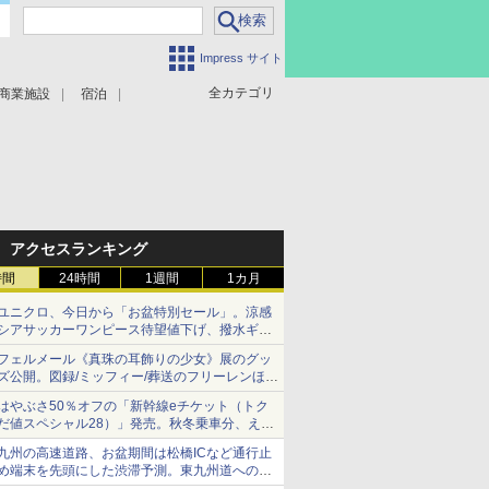
Impress サイト
全カテゴリ
商業施設
宿泊
アクセスランキング
時間
24時間
1週間
1カ月
ユニクロ、今日から「お盆特別セール」。涼感
シアサッカーワンピース待望値下げ、撥水ギア
ショーツは1990円に
フェルメール《真珠の耳飾りの少女》展のグッ
ズ公開。図録/ミッフィー/葬送のフリーレンほ
か、注目ブランドコラボが実現
はやぶさ50％オフの「新幹線eチケット（トク
だ値スペシャル28）」発売。秋冬乗車分、えき
ねっと限定
九州の高速道路、お盆期間は松橋ICなど通行止
め端末を先頭にした渋滞予測。東九州道への迂
回は料金調整を実施