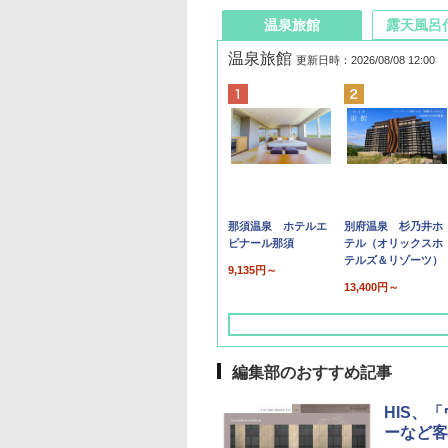
温泉旅館
露天風呂
温泉旅館
更新日時：2026/08/08 12:00
那須温泉 ホテルエ
別府温泉 杉乃井ホ
ピナール那須
テル（オリックスホ
テルズ＆リゾーツ）
9,135円～
13,400円～
編集部のおすすめ記事
HIS、
ーなど客