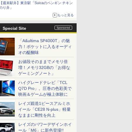
【週末駅弁】東京駅「Suicaのペンギン チキン
のり弁」
もっと見る
Special Site
「A&ultima SP4000T」の魅
力！ポケットに入るオーディ
オの醍醐味
お値段そのままでメモリ倍
増！メモリ32GBの「お得な
ゲーミングノート」
ハイグレードテレビ「TCL
Q7D Pro」。圧巻の色彩美で
映画＆ゲームが極上体験に
レイズ鍛造1ピースアルミホ
イール「CE28 N-plus」軽量
なままに剛性を向上
レイズのパワーデザインホイ
ール「M6」に新色登場!!