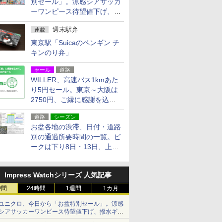
別セール」。涼感シアサッカ
ーワンピース待望値下げ、撥
水ギアショーツは1990円に
週末駅弁
連載
東京駅「Suicaのペンギン チ
キンのり弁」
セール
道路
WILLER、高速バス1kmあた
り5円セール。東京～大阪は
2750円、ご縁に感謝を込め
た20周年記念キャンペーン
道路
シーズン
お盆各地の渋滞、日付・道路
別の通過所要時間の一覧。ピ
ークは下り8日・13日、上り
14日・15日
Impress Watchシリーズ 人気記事
時間
24時間
1週間
1カ月
ユニクロ、今日から「お盆特別セール」。涼感
シアサッカーワンピース待望値下げ、撥水ギア
ショーツは1990円に