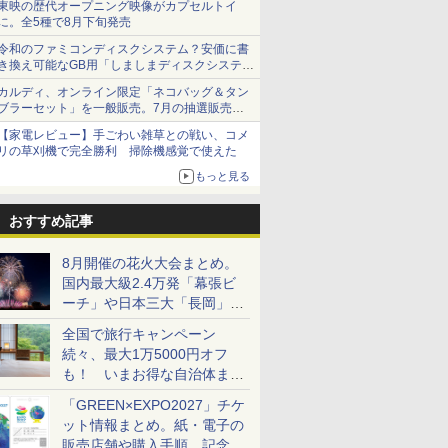
東映の歴代オープニング映像がカプセルトイ
に。全5種で8月下旬発売
令和のファミコンディスクシステム？安価に書
き換え可能なGB用「しましまディスクシステ
ム」
カルディ、オンライン限定「ネコバッグ＆タン
ブラーセット」を一般販売。7月の抽選販売の
当選無効分
【家電レビュー】手ごわい雑草との戦い、コメ
リの草刈機で完全勝利 掃除機感覚で使えた
もっと見る
おすすめ記事
8月開催の花火大会まとめ。
国内最大級2.4万発「幕張ビ
ーチ」や日本三大「長岡」な
ど大型イベント目白押し！
全国で旅行キャンペーン
続々、最大1万5000円オフ
も！ いまお得な自治体まと
め
「GREEN×EXPO2027」チケ
ット情報まとめ。紙・電子の
販売店舗や購入手順、記念チ