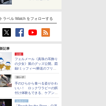
トラベル Watch をフォローする
新記事
話題
フェルメール《真珠の耳飾り
の少女》展のグッズ公開。図
録/ミッフィー/葬送のフリー
レンほか、注目ブランドコラ
旅レポ
ボが実現
手のひらから食べる姿がかわ
いい！ ロックワラビーの餌
付け体験もできる、ケアンズ
でアサートン高原の日本語ガ
お出かけ
イド付きツアーに参加してみ
「Reach for the Stars」公演