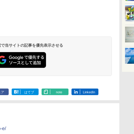
北陸 福井 あわら
品川プリンスホテ
舞浜ビューホテル
箱根湯本温泉 ホテ
ホテルトラスティ東
オリエンタルホテル
下呂温泉 水明館
住友不動産ホテル ヴ
東京ベイ舞浜ホテル
温泉 清風荘（北陸
ル イーストタワー
ｂｙ ＨＵＬＩＣ
ル おかだ
京ベイサイド
東京ベイ
ィラフォンテーヌグラ
ファーストリゾート
8,250円～
最大級の庭園露天風
（旧：東京ベイ舞浜
ンド東京有明
9,958円～
11,200円～
5,450円～
5,200円～
4,290円～
呂の宿 清風荘）
ホテル）
19,541円～
5,758円～
6,070円～
 検索で当サイトの記事を優先表示させる
ェア
はてブ
note
LinkedIn
-e/