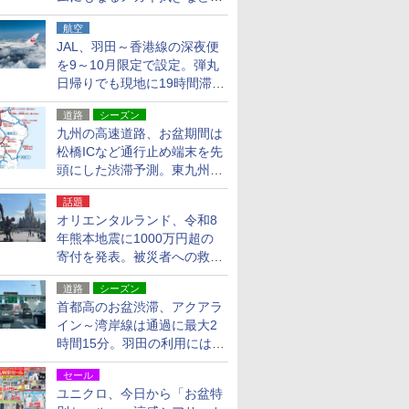
貨24種
航空
JAL、羽田～香港線の深夜便
を9～10月限定で設定。弾丸
日帰りでも現地に19時間滞在
できる
道路
シーズン
九州の高速道路、お盆期間は
松橋ICなど通行止め端末を先
頭にした渋滞予測。東九州道
への迂回は料金調整を実施
話題
オリエンタルランド、令和8
年熊本地震に1000万円超の
寄付を発表。被災者への救援
活動・復旧支援
道路
シーズン
首都高のお盆渋滞、アクアラ
イン～湾岸線は通過に最大2
時間15分。羽田の利用には
「空港西出口」の利用検討を
セール
ユニクロ、今日から「お盆特