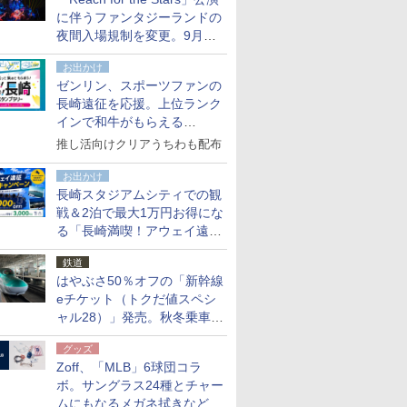
た
に伴うファンタジーランドの
夜間入場規制を変更。9月か
ら18時50分～20時ごろに
お出かけ
ゼンリン、スポーツファンの
長崎遠征を応援。上位ランク
インで和牛がもらえる
「GO！GO！長崎スタンプラ
推し活向けクリアうちわも配布
リー」
お出かけ
長崎スタジアムシティでの観
戦＆2泊で最大1万円お得にな
る「長崎満喫！アウェイ遠征
応援キャンペーン」
鉄道
はやぶさ50％オフの「新幹線
eチケット（トクだ値スペシ
ャル28）」発売。秋冬乗車
分、えきねっと限定
グッズ
Zoff、「MLB」6球団コラ
ボ。サングラス24種とチャー
ムにもなるメガネ拭きなど雑