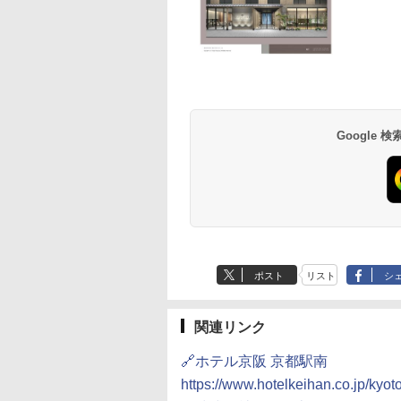
草津温泉 ホテル櫻
品川プリンスホテル
グランドニッコー東
海のサウナ＆スパ
東京ドームホテル
シェラトン・グラン
井
京ベイ 舞浜
オールインクルーシ
デ・トーキョーベ
7,037円～
7,980円～
ブ 島原温泉ホテル
イ・ホテル
14,300円～
6,800円～
南風楼
10,450円～
7,950円～
Google
ポスト
リスト
シ
関連リンク
🔗ホテル京阪 京都駅南
https://www.hotelkeihan.co.jp/kyoto