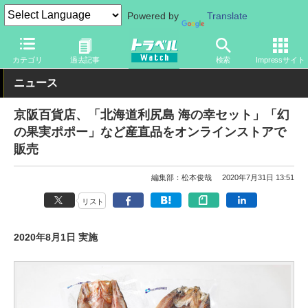
Powered by
Translate
トラベル Watch
地域
国内旅行
京都・大阪
カテゴリ
過去記事
検索
Impressサイト
ニュース
京阪百貨店、「北海道利尻島 海の幸セット」「幻
の果実ポポー」など産直品をオンラインストアで
販売
編集部：松本俊哉
2020年7月31日 13:51
リスト
2020年8月1日 実施