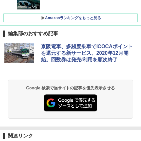
Amazonランキングをもっと見る
編集部のおすすめ記事
D40 地球の歩き方 チェンマイ タイ北部の魅
[キャンパーズコレクション 山善] ポップアッ
GRANDOOR ステンレス保冷剤 2個セット 2
京阪電車、多頻度乗車でICOCAポイント
力的な町 2026～2027 地球の歩き方D アジア
プテント 傘みたいに広げて畳める パッとサ
026リニューアル 急速冷凍 空間倍増 衛生的
を還元する新サービス。2020年12月開
ッとサンシェード キューブ フルクローズ メ
コンパクト 保冷力長持ち
始。回数券は発売/利用を順次終了
ッシュ 簡単設置 ワンタッチテント キャンプ
￥2,079
&ハイキング カーキ PATC-150(KH)
￥2,980
￥6,831
地球の歩き方 スター・ウォーズ
BUNDOK(バンドック)ソロ ドーム 1 EX BDK
Google 検索で当サイトの記事を優先表示させる
-08EX カーキ ソロキャンプ ポリエステル フ
PYKES PEAK (パイクスピーク) 着替えテン
レーム ドーム型 テント
￥2,695
ト プライバシー テント 【中が透けない】 1
人用 折りたたみ 防災グッズ 災害用トイレ ビ
￥14,800
ーチ ピクニック ポップアップテント 携帯 簡
易 トイレテント (ブラック)
僕が見た未来【完全版】
熊撃退スプレー 熊よけスプレー 熊スプレー
￥4,980
【日本企業販売】超強力クマ対策スプレー 30
￥0
0ml（連続噴射30秒）110ml（連続噴射15
関連リンク
秒）射程5～10m 安全ロック搭載 携帯収納袋