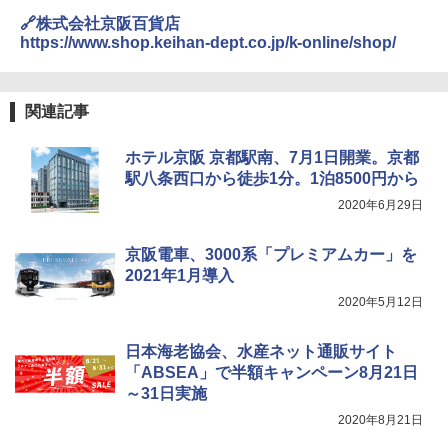
ENDLESS BASE 《めざましテレビで紹介》
付き ヒグマ・イノシシ対策 自治体・教育機
🔗株式会社京阪百貨店
テント ワンタッチ RENEW 幅200 2-3人用 43
関の購入実績 登山・キャンプ・アウトドア・
https://www.shop.keihan-dept.co.jp/k-online/shop/
500002(88859)
防災用品 長期保存可能 緊急時用 日本国内発
送
A26 地球の歩き方 チェコ ポーランド スロヴ
ァキア 2026～2027 地球の歩き方A ヨーロッ
￥5,999
パ
￥3,680
関連記事
￥2,277
[キャンパーズコレクション 山善] 傘みたいに
ホテル京阪 京都駅南、7月1日開業。京都
広げるだけ パッとサッとテント ブラックコ
DEWEL パラソル 大型 ビーチ アウトドアパ
ーティング フルクローズ メッシュ 3-4人用
ラソル ガーデン サイトシート付 折りたたみ
駅八条西口から徒歩1分。1泊8500円から
簡単設置 ポップアップテント エクルベージ
防水 UVカット 4段階高さ調整 軽量 収納袋付
A09 地球の歩き方 イタリア 2026～2027 地
2020年6月29日
ュ(BC仕様) PATC-150B(EB)
き
球の歩き方A ヨーロッパ
￥9,990
￥6,459
￥2,479
京阪電車、3000系「プレミアムカー」を
2021年1月導入
2020年5月12日
[キャンパーズコレクション 山善] 傘みたいに
着替えテント トイレテント 透けない【換気
広げるだけ パッとサッとテント キューブワ
通気窓付き】収納袋付き UVカット 防水 防災
イド ブラックコーティング フルクローズ メ
コンパクト iimono117 (ブルー)
日本海老協会、水産ネット通販サイト
ッシュ 4人用 簡単設置 ポップアップテント P
「ABSEA」で半額キャンペーン8月21日
ATCW-150B エクルベージュ
￥3,080
～31日実施
￥-
2020年8月21日