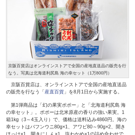
京阪百貨店はオンラインストアで全国の産地直送品の販売を行
なう。写真は北海道利尻島 海の幸セット（1万800円）
京阪百貨店は、オンラインストアで全国の産地直送品
の販売を行なう「
産直百貨
」を8月1日から実施する。
第1弾商品は「幻の果実ポポー」と「北海道利尻島 海
の幸セット」。ポポーは北米原産の香りの強い果実。1
箱1kg（3～4玉入り）で、価格は送料込み4860円。海の
幸セットはバフンウニ80g×1、アワビ80～90g×2、開き
ほっけ×1、開きにしん×1、塩わかめ×1の詰め合わせで、