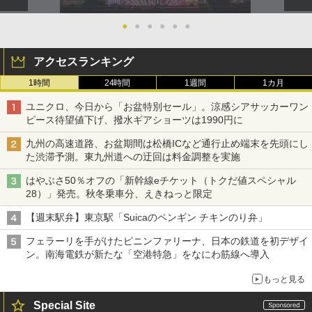
●
●
●
●
●
●
アクセスランキング
1時間
24時間
1週間
1カ月
ユニクロ、今日から「お盆特別セール」。涼感シアサッカーワン
ピース待望値下げ、撥水ギアショーツは1990円に
九州の高速道路、お盆期間は松橋ICなど通行止め端末を先頭にし
た渋滞予測。東九州道への迂回は料金調整を実施
はやぶさ50％オフの「新幹線eチケット（トクだ値スペシャル
28）」発売。秋冬乗車分、えきねっと限定
【週末駅弁】東京駅「Suicaのペンギン チキンのり弁」
フェラーリを手がけたピニンファリーナ、日本の鉄道を初デザイ
ン。南海電鉄が新たな「空港特急」をなにわ筋線へ導入
もっと見る
Special Site