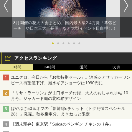
8月開催の花火大会まとめ。国内最大級2.4万発「幕張ビ
ーチ」や日本三大「長岡」など大型イベント目白押し！
●
●
●
●
●
●
アクセスランキング
1時間
24時間
1週間
1カ月
ユニクロ、今日から「お盆特別セール」。涼感シアサッカーワン
ピース待望値下げ、撥水ギアショーツは1990円に
「リサ・ラーソン」がま口ポーチ付録、大人のおしゃれ手帖 10
月号。ジャカード織の北欧猫デザイン
はやぶさ50％オフの「新幹線eチケット（トクだ値スペシャル
28）」発売。秋冬乗車分、えきねっと限定
【週末駅弁】東京駅「Suicaのペンギン チキンのり弁」