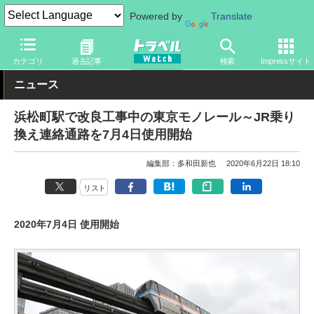
Powered by
Translate
トラベル Watch
地域
国内旅行
東京
カテゴリ
過去記事
検索
Impressサイト
ニュース
浜松町駅で改良工事中の東京モノレール～JR乗り
換え連絡通路を7月4日使用開始
編集部：多和田新也
2020年6月22日 18:10
リスト
2020年7月4日 使用開始