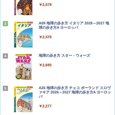
￥1,500
￥2,079
山と溪谷 2026年8月号「南アルプス大全」
A09 地球の歩き方 イタリア 2026～2027 地
球の歩き方A ヨーロッパ
￥1,540
￥2,479
Coyote No.89 特集 星野道夫 夢見る旅
地球の歩き方 スター・ウォーズ
￥1,540
￥2,695
AIRLINE（エアライン）2026年9月号【特
A26 地球の歩き方 チェコ ポーランド スロヴ
集】ボーイング110周年を祝して！
ァキア 2026～2027 地球の歩き方A ヨーロッ
パ
￥1,760
￥2,277