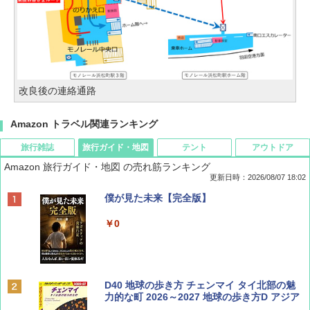
改良後の連絡通路
Amazon トラベル関連ランキング
旅行雑誌
旅行ガイド・地図
テント
アウトドア
Amazon 旅行ガイド・地図 の売れ筋ランキング
更新日時：2026/08/07 18:02
ディズニーファン ２０２６年 ９月号 [雑
僕が見た未来【完全版】
誌] (ＤＩＳＮＥＹ ＦＡＮ)
￥0
￥713
BE-PAL(ビ-パル) 2026年 9 月号【特別付録:
D40 地球の歩き方 チェンマイ タイ北部の魅
SOTO ミニマル"旅"財布 ランダム2種】
力的な町 2026～2027 地球の歩き方D アジア