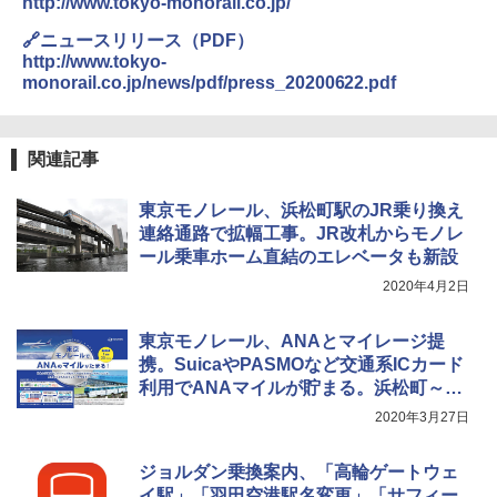
http://www.tokyo-monorail.co.jp/
500002(88859)
関の購入実績 登山・キャンプ・アウトドア・
防災用品 長期保存可能 緊急時用 日本国内発
🔗ニュースリリース（PDF）
送
￥5,999
http://www.tokyo-
monorail.co.jp/news/pdf/press_20200622.pdf
￥3,680
[キャンパーズコレクション 山善] 傘みたいに
広げるだけ パッとサッとテント ブラックコ
ーティング フルクローズ メッシュ 3-4人用
BUNDOK(バンドック)ソロ ドーム 1 EX BDK
関連記事
簡単設置 ポップアップテント エクルベージ
-08EX カーキ ソロキャンプ ポリエステル フ
ュ(BC仕様) PATC-150B(EB)
レーム ドーム型 テント
東京モノレール、浜松町駅のJR乗り換え
￥9,990
￥14,800
連絡通路で拡幅工事。JR改札からモノレ
ール乗車ホーム直結のエレベータも新設
2020年4月2日
[キャンパーズコレクション 山善] 傘みたいに
着替えテント トイレテント 透けない【換気
広げるだけ パッとサッとテント キューブワ
通気窓付き】収納袋付き UVカット 防水 防災
イド ブラックコーティング フルクローズ メ
コンパクト iimono117 (ブルー)
東京モノレール、ANAとマイレージ提
ッシュ 4人用 簡単設置 ポップアップテント P
携。SuicaやPASMOなど交通系ICカード
ATCW-150B エクルベージュ
￥3,080
利用でANAマイルが貯まる。浜松町～羽
田空港3駅が対象
￥-
2020年3月27日
ジョルダン乗換案内、「高輪ゲートウェ
イ駅」「羽田空港駅名変更」「サフィー