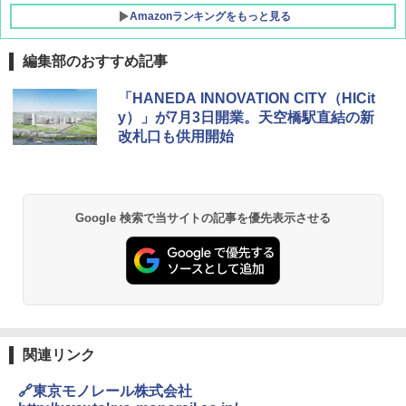
Amazonランキングをもっと見る
編集部のおすすめ記事
[キャンパーズコレクション 山善] ポップアッ
DEWEL パラソル 大型 ビーチ アウトドアパ
「HANEDA INNOVATION CITY（HICit
プテント 傘みたいに広げて畳める パッとサ
ラソル ガーデン サイトシート付 折りたたみ
y）」が7月3日開業。天空橋駅直結の新
ッとサンシェード キューブ フルクローズ メ
防水 UVカット 4段階高さ調整 軽量 収納袋付
改札口も供用開始
ッシュ 簡単設置 ワンタッチテント キャンプ
き
&ハイキング カーキ PATC-150(KH)
￥6,459
￥6,831
Google 検索で当サイトの記事を優先表示させる
GRANDOOR ステンレス保冷剤 2個セット 2
PYKES PEAK (パイクスピーク) 着替えテン
026リニューアル 急速冷凍 空間倍増 衛生的
ト プライバシー テント 【中が透けない】 1
コンパクト 保冷力長持ち
人用 折りたたみ 防災グッズ 災害用トイレ ビ
ーチ ピクニック ポップアップテント 携帯 簡
￥2,980
易 トイレテント (グレー)
￥4,980
熊撃退スプレー 熊よけスプレー 熊スプレー
【日本企業販売】超強力クマ対策スプレー 30
関連リンク
0ml（連続噴射30秒）110ml（連続噴射15
ENDLESS BASE 《めざましテレビで紹介》
秒）射程5～10m 安全ロック搭載 携帯収納袋
🔗東京モノレール株式会社
テント ワンタッチ RENEW 幅200 2-3人用 43
付き ヒグマ・イノシシ対策 自治体・教育機