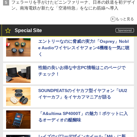
フェラーリを手がけたピニンファリーナ、日本の鉄道を初デザイ
ン。南海電鉄が新たな「空港特急」をなにわ筋線へ導入
もっと見る
Special Site
エントリーなのに脅威の実力!「Osprey」Nobl
e Audioワイヤレスイヤフォン4機種を一気に聴
く
性能の良いお得な中古PC情報はこのページで
チェック！
SOUNDPEATSのイヤカフ型イヤフォン「UU2
イヤーカフ」をイヤカフマニアが語る
「A&ultima SP4000T」の魅力！ポケットに入
るオーディオの醍醐味
レイズのパワーデザインホイール「M6」に新