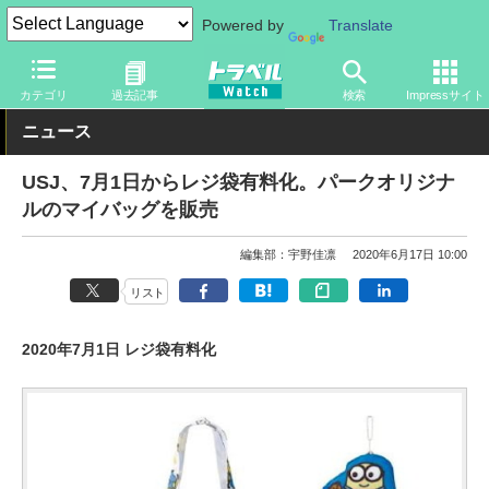
Powered by
Translate
トラベル Watch
旅のアイテム
旅行グッズ
バッグ
カテゴリ
過去記事
検索
Impressサイト
ニュース
USJ、7月1日からレジ袋有料化。パークオリジナ
ルのマイバッグを販売
編集部：宇野佳凛
2020年6月17日 10:00
リスト
2020年7月1日 レジ袋有料化