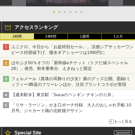
●
●
●
●
●
●
アクセスランキング
1時間
24時間
1週間
1カ月
ユニクロ、今日から「お盆特別セール」。涼感シアサッカーワン
ピース待望値下げ、撥水ギアショーツは1990円に
はやぶさ50％オフの「新幹線eチケット（トクだ値スペシャル
28）」発売。秋冬乗車分、えきねっと限定
フェルメール《真珠の耳飾りの少女》展のグッズ公開。図録/ミ
ッフィー/葬送のフリーレンほか、注目ブランドコラボが実現
【週末駅弁】東京駅「Suicaのペンギン チキンのり弁」
「リサ・ラーソン」がま口ポーチ付録、大人のおしゃれ手帖 10
月号。ジャカード織の北欧猫デザイン
もっと見る
Special Site