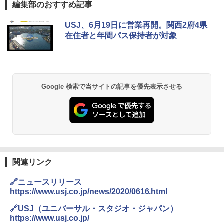
編集部のおすすめ記事
D40 地球の歩き方 チェンマイ タイ北部の魅
[キャンパーズコレクション 山善] ポップアッ
熊撃退スプレー 熊よけスプレー 熊スプレー
USJ、6月19日に営業再開。関西2府4県
力的な町 2026～2027 地球の歩き方D アジア
プテント 傘みたいに広げて畳める パッとサ
【日本企業販売】超強力クマ対策スプレー 30
在住者と年間パス保持者が対象
ッとサンシェード キューブ フルクローズ メ
0ml（連続噴射30秒）110ml（連続噴射15
ッシュ 簡単設置 ワンタッチテント キャンプ
秒）射程5～10m 安全ロック搭載 携帯収納袋
￥2,079
&ハイキング カーキ PATC-150(KH)
付き ヒグマ・イノシシ対策 自治体・教育機
関の購入実績 登山・キャンプ・アウトドア・
防災用品 長期保存可能 緊急時用 日本国内発
￥6,830
送
地球の歩き方 スター・ウォーズ
Google 検索で当サイトの記事を優先表示させる
￥3,680
PYKES PEAK (パイクスピーク) 着替えテン
￥2,695
ト プライバシー テント 【中が透けない】 1
人用 折りたたみ 防災グッズ 災害用トイレ ビ
ーチ ピクニック ポップアップテント 携帯 簡
GRANDOOR ステンレス保冷剤 2個セット 2
易 トイレテント (グレー)
026リニューアル 急速冷凍 空間倍増 衛生的
コンパクト 保冷力長持ち
A09 地球の歩き方 イタリア 2026～2027 地
￥4,980
球の歩き方A ヨーロッパ
関連リンク
￥2,980
￥2,479
🔗ニュースリリース
ENDLESS BASE 《めざましテレビで紹介》
テント ワンタッチ RENEW 幅200 2-3人用 43
BUNDOK(バンドック)ソロ ドーム 1 EX BDK
https://www.usj.co.jp/news/2020/0616.html
500002(88859)
-08EX カーキ ソロキャンプ ポリエステル フ
レーム ドーム型 テント
🔗USJ（ユニバーサル・スタジオ・ジャパン）
A26 地球の歩き方 チェコ ポーランド スロヴ
https://www.usj.co.jp/
ァキア 2026～2027 地球の歩き方A ヨーロッ
￥5,999