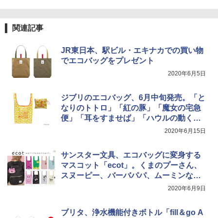
パ
￥-
￥2,277
[キャンパーズコレクション 山善] 傘みたいに
関連記事
広げるだけ パッとサッとテント ブラックコ
DEWEL パラソル 大型 ビーチ アウトドアパ
ーティング フルクローズ メッシュ 3-4人用
ラソル ガーデン サイトシート付 折りたたみ
簡単設置 ポップアップテント エクルベージ
防水 UVカット 4段階高さ調整 軽量 収納袋付
新しい日本地理 地図・統計・移動から読み
JR東日本、駅ビル・エキナカでの買い物
ュ(BC仕様) PATC-150B(EB)
き
解く (講談社現代新書)
でエコバッグをプレゼント
￥9,990
￥6,459
2020年6月5日
￥1,540
ジブリのエコバッグ、6月中旬発売。「と
[キャンパーズコレクション 山善] 傘みたいに
ポインターライト 強力 小型 緑色/赤色/青紫色
なりのトトロ」「紅の豚」「魔女の宅急
広げるだけ パッとサッとテント キューブワ
USB充電式 高精度 超長距離照射 長時間使用
イド ブラックコーティング フルクローズ メ
可能 安全ロック付き 高安全性 金属製耐久 コ
便」「耳をすませば」「ハウルの動く
ッシュ 4人用 簡単設置 ポップアップテント P
ンパクト多機能設計 持ち運び便利 アウトド
城」「借りぐらしのアリエッティ」の6種
2020年6月15日
ATCW-150B エクルベージュ
ア/オフィス/教育現場/展示会用 緑
類
￥-
￥1,180
サンスター文具、エコバッグに変身する
マスコット「ecot」。くまのプーさん、
スヌーピー、バーバパパ、ムーミンなど
全11種類
2020年6月9日
ブリタ、浄水機能付きボトル「fill＆go A