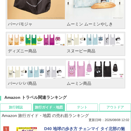
バーバモジャ
ムーミン ムーミンやしき
ディズニー商品
スヌーピー商品
バーバパパ商品
ムーミン商品
Amazon トラベル関連ランキング
旅行雑誌
旅行ガイド・地図
テント
アウトドア
Amazon 旅行ガイド・地図 の売れ筋ランキング
更新日時：2026/08/08 12:02
BE-PAL(ビ-パル) 2026年 9 月号【特別付録:
D40 地球の歩き方 チェンマイ タイ北部の魅