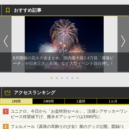
おすすめ記事
8月開催の花火大会まとめ。国内最大級2.4万発「幕張ビ
ーチ」や日本三大「長岡」など大型イベント目白押し！
●
●
●
●
●
●
アクセスランキング
1時間
24時間
1週間
1カ月
ユニクロ、今日から「お盆特別セール」。涼感シアサッカーワン
ピース待望値下げ、撥水ギアショーツは1990円に
フェルメール《真珠の耳飾りの少女》展のグッズ公開。図録/ミ