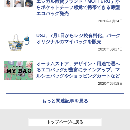
エシカル雑貨ブランド「MOTTERU」か
イド ブラックコーティング フルクローズ メ
関の購入実績 登山・キャンプ・アウトドア・
ッシュ 4人用 簡単設置 ポップアップテント P
防災用品 長期保存可能 緊急時用 日本国内発
らポケットチーフ感覚で携帯できる薄型
ATCW-150B エクルベージュ
送
エコバッグ発売
2020年1月24日
￥-
￥3,680
USJ、7月1日からレジ袋有料化。パーク
オリジナルのマイバッグを販売
2020年6月17日
オーサムストア、デザイン・用途で選べ
るエコバッグが豊富にラインアップ。マ
ルシェバッグやショッピングカートなど
2020年6月18日
もっと関連記事を見る
トップページに戻る