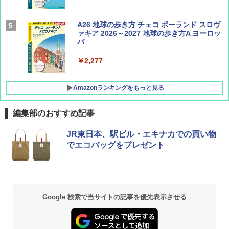
AIRLINE（エアライン）2026年9月号【特
A26 地球の歩き方 チェコ ポーランド スロヴ
集】ボーイング110周年を祝して！
ァキア 2026～2027 地球の歩き方A ヨーロッ
パ
￥1,760
￥2,277
Amazonランキングをもっと見る
編集部のおすすめ記事
[キャンパーズコレクション 山善] ポップアッ
GRANDOOR ステンレス保冷剤 2個セット 2
JR東日本、駅ビル・エキナカでの買い物
プテント 傘みたいに広げて畳める パッとサ
026リニューアル 急速冷凍 空間倍増 衛生的
でエコバッグをプレゼント
ッとサンシェード キューブ フルクローズ メ
コンパクト 保冷力長持ち
ッシュ 簡単設置 ワンタッチテント キャンプ
&ハイキング カーキ PATC-150(KH)
￥2,980
￥6,830
BUNDOK(バンドック)ソロ ドーム 1 EX BDK
Google 検索で当サイトの記事を優先表示させる
-08EX カーキ ソロキャンプ ポリエステル フ
PYKES PEAK (パイクスピーク) 着替えテン
レーム ドーム型 テント
ト プライバシー テント 【中が透けない】 1