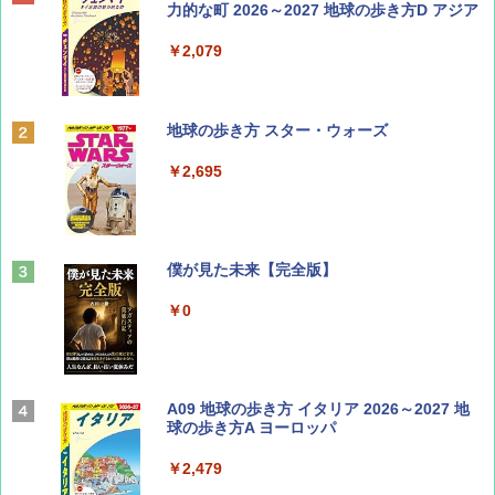
SOTO ミニマル"旅"財布 ランダム2種】
力的な町 2026～2027 地球の歩き方D アジア
￥1,500
￥2,079
ディズニーファン ２０２６年 ９月号 [雑
地球の歩き方 スター・ウォーズ
誌] (ＤＩＳＮＥＹ ＦＡＮ)
￥2,695
￥713
山と溪谷 2026年8月号「南アルプス大全」
僕が見た未来【完全版】
￥1,540
￥0
Coyote No.89 特集 星野道夫 夢見る旅
A09 地球の歩き方 イタリア 2026～2027 地
球の歩き方A ヨーロッパ
￥1,540
￥2,479