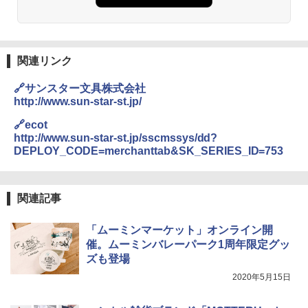
人用 折りたたみ 防災グッズ 災害用トイレ ビ
￥14,800
ーチ ピクニック ポップアップテント 携帯 簡
易 トイレテント (ブラック)
DEWEL パラソル 大型 ビーチ アウトドアパ
￥4,980
ラソル ガーデン サイトシート付 折りたたみ
関連リンク
防水 UVカット 4段階高さ調整 軽量 収納袋付
き
🔗サンスター文具株式会社
ENDLESS BASE 《めざましテレビで紹介》
テント ワンタッチ RENEW 幅200 2-3人用 43
http://www.sun-star-st.jp/
￥6,459
500002(88859)
🔗ecot
http://www.sun-star-st.jp/sscmssys/dd?
￥5,999
ポインターライト 強力 小型 緑色/赤色/青紫色
DEPLOY_CODE=merchanttab&SK_SERIES_ID=753
USB充電式 高精度 超長距離照射 長時間使用
可能 安全ロック付き 高安全性 金属製耐久 コ
[キャンパーズコレクション 山善] 傘みたいに
ンパクト多機能設計 持ち運び便利 アウトド
広げるだけ パッとサッとテント ブラックコ
ア/オフィス/教育現場/展示会用 緑
関連記事
ーティング フルクローズ メッシュ 3-4人用
簡単設置 ポップアップテント エクルベージ
￥1,180
ュ(BC仕様) PATC-150B(EB)
「ムーミンマーケット」オンライン開
催。ムーミンバレーパーク1周年限定グッ
￥9,990
熊撃退スプレー 熊よけスプレー 熊スプレー
ズも登場
【日本企業販売】超強力クマ対策スプレー 30
0ml（連続噴射30秒）110ml（連続噴射15
2020年5月15日
[キャンパーズコレクション 山善] 傘みたいに
秒）射程5～10m 安全ロック搭載 携帯収納袋
広げるだけ パッとサッとテント キューブワ
付き ヒグマ・イノシシ対策 自治体・教育機