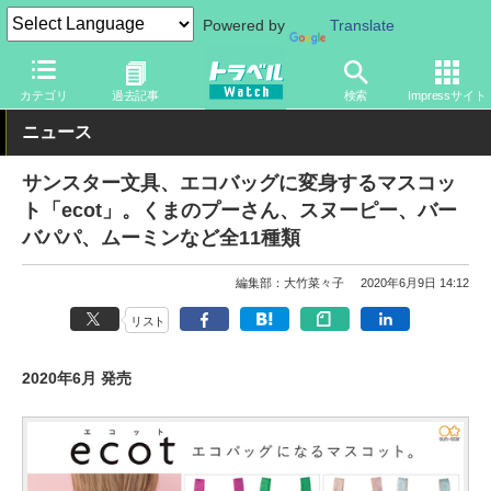
Powered by
Translate
トラベル Watch
旅のアイテム
旅行グッズ
バッグ
カテゴリ
過去記事
検索
Impressサイト
ニュース
サンスター文具、エコバッグに変身するマスコッ
ト「ecot」。くまのプーさん、スヌーピー、バー
バパパ、ムーミンなど全11種類
編集部：大竹菜々子
2020年6月9日 14:12
リスト
2020年6月 発売