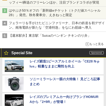
ッフィー/葬送のフリーレンほか、注目ブランドコラボが実現
はやぶさ50％オフの「新幹線eチケット（トクだ値スペシャル
28）」発売。秋冬乗車分、えきねっと限定
フェラーリを手がけたピニンファリーナ、日本の鉄道を初デザイ
ン。南海電鉄が新たな「空港特急」をなにわ筋線へ導入
【週末駅弁】東京駅「Suicaのペンギン チキンのり弁」
もっと見る
Special Site
レイズ鍛造1ピースアルミホイール「CE28 N-p
lus」軽量なままに剛性を向上
ソニーミラーレス一眼の大特集！ 見どころ記事
まとめ
レイズのプレミアムカー向けブランドHOMUR
Aから「2×9R」が登場！