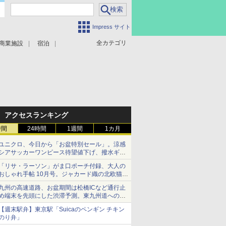
Impress サイト
全カテゴリ
商業施設
宿泊
アクセスランキング
時間
24時間
1週間
1カ月
ユニクロ、今日から「お盆特別セール」。涼感
シアサッカーワンピース待望値下げ、撥水ギア
ショーツは1990円に
「リサ・ラーソン」がま口ポーチ付録、大人の
おしゃれ手帖 10月号。ジャカード織の北欧猫デ
ザイン
九州の高速道路、お盆期間は松橋ICなど通行止
め端末を先頭にした渋滞予測。東九州道への迂
回は料金調整を実施
【週末駅弁】東京駅「Suicaのペンギン チキン
のり弁」