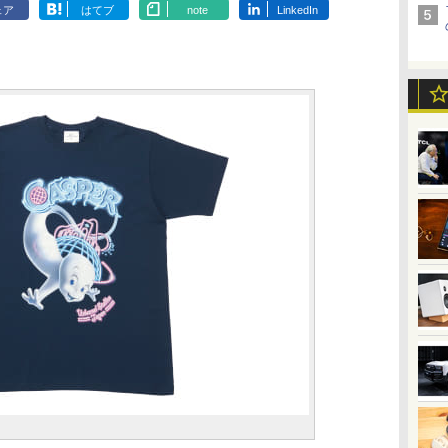
ェア
はてブ
note
LinkedIn