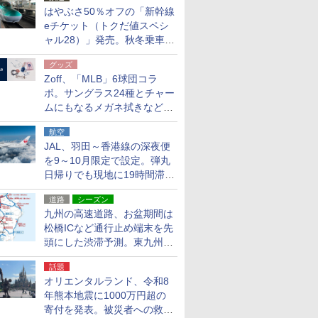
はやぶさ50％オフの「新幹線
eチケット（トクだ値スペシ
ャル28）」発売。秋冬乗車
分、えきねっと限定
グッズ
Zoff、「MLB」6球団コラ
ボ。サングラス24種とチャー
ムにもなるメガネ拭きなど雑
貨24種
航空
JAL、羽田～香港線の深夜便
を9～10月限定で設定。弾丸
日帰りでも現地に19時間滞在
できる
道路
シーズン
九州の高速道路、お盆期間は
松橋ICなど通行止め端末を先
頭にした渋滞予測。東九州道
への迂回は料金調整を実施
話題
オリエンタルランド、令和8
年熊本地震に1000万円超の
寄付を発表。被災者への救援