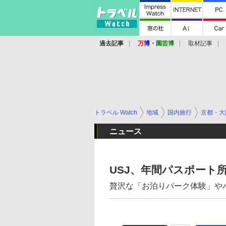
過去記事
万
博
・
園芸博
取材記事
トラベル Watch
地域
国内旅行
京都・大
ニュース
USJ、年間パスポート
贅沢な「お泊りパーク体験」や