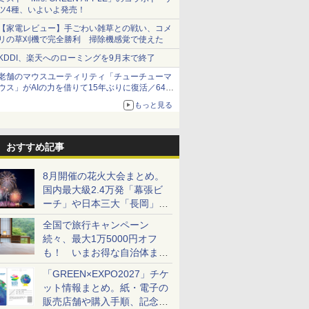
ツ4種、いよいよ発売！
【家電レビュー】手ごわい雑草との戦い、コメ
リの草刈機で完全勝利 掃除機感覚で使えた
KDDI、楽天へのローミングを9月末で終了
老舗のマウスユーティリティ「チューチューマ
ウス」がAIの力を借りて15年ぶりに復活／64bit
化、Windows 10/11、「Chrome」も走り回
もっと見る
る。復活記念で2026年末まで500円
おすすめ記事
8月開催の花火大会まとめ。
国内最大級2.4万発「幕張ビ
ーチ」や日本三大「長岡」な
ど大型イベント目白押し！
全国で旅行キャンペーン
続々、最大1万5000円オフ
も！ いまお得な自治体まと
め
「GREEN×EXPO2027」チケ
ット情報まとめ。紙・電子の
販売店舗や購入手順、記念チ