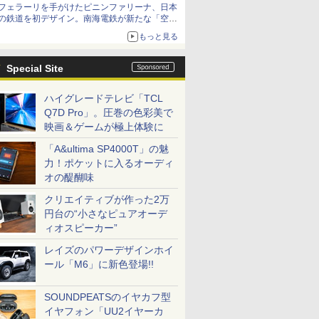
フェラーリを手がけたピニンファリーナ、日本
の鉄道を初デザイン。南海電鉄が新たな「空港
特急」をなにわ筋線へ導入
もっと見る
Special Site
ハイグレードテレビ「TCL
Q7D Pro」。圧巻の色彩美で
映画＆ゲームが極上体験に
「A&ultima SP4000T」の魅
力！ポケットに入るオーディ
オの醍醐味
クリエイティブが作った2万
円台の“小さなピュアオーデ
ィオスピーカー”
レイズのパワーデザインホイ
ール「M6」に新色登場!!
SOUNDPEATSのイヤカフ型
イヤフォン「UU2イヤーカ