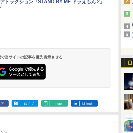
アトラクション「STAND BY ME ドラえもん 2」
ド
北陸 福井 あわら
品川プリンスホテ
舞浜ビューホテル
箱根湯本温泉 ホテ
ホテルトラスティ東
オリエンタルホテル
下呂温泉 水明館
住友不動産ホテル ヴ
東京ベイ舞浜ホテル
温泉 清風荘（北陸
ル イーストタワー
ｂｙ ＨＵＬＩＣ
ル おかだ
京ベイサイド
東京ベイ
ィラフォンテーヌグラ
ファーストリゾート
8,250円～
最大級の庭園露天風
（旧：東京ベイ舞浜
ンド東京有明
9,958円～
11,200円～
5,450円～
5,200円～
4,290円～
呂の宿 清風荘）
ホテル）
19,541円～
5,758円～
6,070円～
 検索で当サイトの記事を優先表示させる
ェア
はてブ
note
LinkedIn
パン