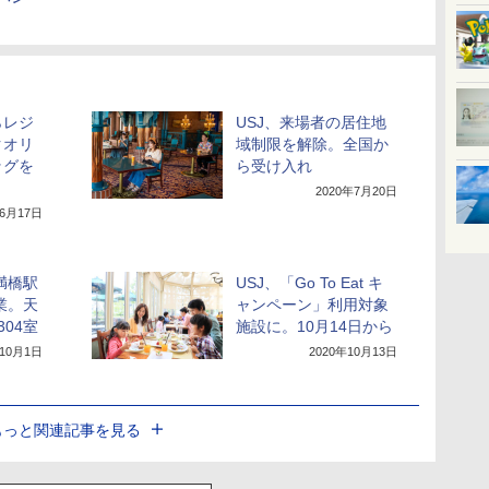
らレジ
USJ、来場者の居住地
クオリ
域制限を解除。全国か
ッグを
ら受け入れ
2020年7月20日
年6月17日
満橋駅
USJ、「Go To Eat キ
業。天
ャンペーン」利用対象
04室
施設に。10月14日から
年10月1日
2020年10月13日
もっと関連記事を見る