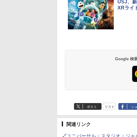
USJ、新
XRライ
草津温泉 ホテル櫻
品川プリンスホテル
グランドニッコー東
海のサウナ＆スパ
東京ドームホテル
シェラトン・グラン
井
京ベイ 舞浜
オールインクルーシ
デ・トーキョーベ
7,037円～
7,980円～
ブ 島原温泉ホテル
イ・ホテル
14,300円～
6,800円～
南風楼
10,450円～
7,950円～
Google
ポスト
リスト
シ
関連リンク
🔗ユニバーサル・スタジオ・ジャ