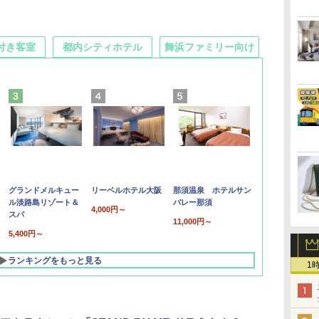
付き客室
都内シティホテル
舞浜ファミリー向け
グランドメルキュー
リーベルホテル大阪
那須温泉 ホテルサン
ル淡路島リゾート＆
バレー那須
4,000円～
スパ
11,000円～
5,400円～
ランキングをもっと見る
1