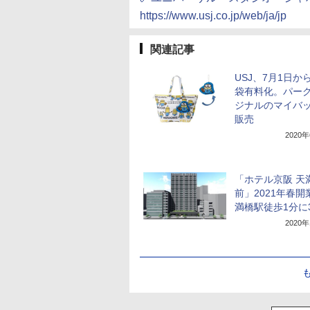
https://www.usj.co.jp/web/ja/jp
関連記事
USJ、7月1日か
袋有料化。パー
ジナルのマイバ
販売
2020
「ホテル京阪 天
前」2021年春開
満橋駅徒歩1分に3
2020