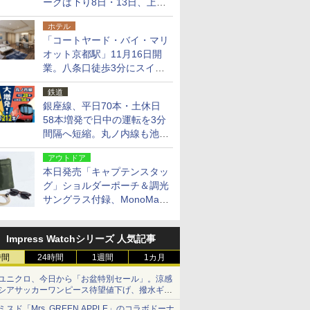
ークは下り8日・13日、上り
14日・15日
ホテル
「コートヤード・バイ・マリ
オット京都駅」11月16日開
業。八条口徒歩3分にスイー
ト含む全270室、ダイニング
鉄道
も併設
銀座線、平日70本・土休日
58本増発で日中の運転を3分
間隔へ短縮。丸ノ内線も池袋
～中野坂上を4分間隔に
アウトドア
本日発売「キャプテンスタッ
グ」ショルダーポーチ＆調光
サングラス付録、MonoMax
9月号増刊
Impress Watchシリーズ 人気記事
時間
24時間
1週間
1カ月
ユニクロ、今日から「お盆特別セール」。涼感
シアサッカーワンピース待望値下げ、撥水ギア
ショーツは1990円に
ミスド「Mrs. GREEN APPLE」のコラボドーナ