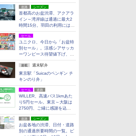
活動・復旧支援
道路
シーズン
首都高のお盆渋滞、アクアラ
イン～湾岸線は通過に最大2
時間15分。羽田の利用には
「空港西出口」の利用検討を
セール
ユニクロ、今日から「お盆特
別セール」。涼感シアサッカ
ーワンピース待望値下げ、撥
水ギアショーツは1990円に
週末駅弁
連載
東京駅「Suicaのペンギン チ
キンのり弁」
セール
道路
WILLER、高速バス1kmあた
り5円セール。東京～大阪は
2750円、ご縁に感謝を込め
た20周年記念キャンペーン
道路
シーズン
お盆各地の渋滞、日付・道路
別の通過所要時間の一覧。ピ