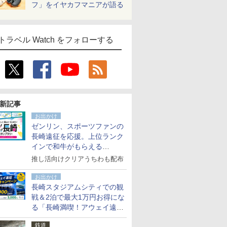
フ」をイヤカフマニアが語る
トラベル Watch をフォローする
新記事
お出かけ
ゼンリン、スポーツファンの
長崎遠征を応援。上位ランク
インで和牛がもらえる
「GO！GO！長崎スタンプラ
推し活向けクリアうちわも配布
リー」
お出かけ
長崎スタジアムシティでの観
戦＆2泊で最大1万円お得にな
る「長崎満喫！アウェイ遠征
応援キャンペーン」
鉄道