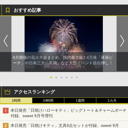
おすすめ記事
8月開催の花火大会まとめ。国内最大級2.4万発「幕張ビ
ーチ」や日本三大「長岡」など大型イベント目白押し！
●
●
●
●
●
●
アクセスランキング
1時間
24時間
1週間
1カ月
本日発売「日焼けハローキティ」ビッグトート＆チャームポーチ
付録、sweet 9月号増刊
本日発売「日焼けキティ」文具9点セットが付録、sweet 9月