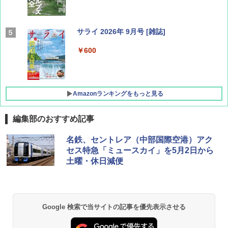
サライ 2026年 9月号 [雑誌]
￥600
Amazonランキングをもっと見る
編集部のおすすめ記事
地球の歩き方 スター・ウォーズ
[キャンパーズコレクション 山善] ポップアッ
DEWEL パラソル 大型 ビーチ アウトドアパ
名鉄、セントレア（中部国際空港）アク
プテント 傘みたいに広げて畳める パッとサ
ラソル ガーデン サイトシート付 折りたたみ
セス特急「ミュースカイ」を5月2日から
ッとサンシェード キューブ フルクローズ メ
防水 UVカット 4段階高さ調整 軽量 収納袋付
￥2,695
土曜・休日減便
ッシュ 簡単設置 ワンタッチテント キャンプ
き
&ハイキング カーキ PATC-150(KH)
￥6,459
￥6,841
D40 地球の歩き方 チェンマイ タイ北部の魅
Google 検索で当サイトの記事を優先表示させる
力的な町 2026～2027 地球の歩き方D アジア
GRANDOOR ステンレス保冷剤 2個セット 2
ENDLESS BASE 《めざましテレビで紹介》
026リニューアル 急速冷凍 空間倍増 衛生的
テント ワンタッチ RENEW 幅200 2-3人用 43
コンパクト 保冷力長持ち
￥2,079