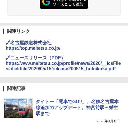
500002(88859)
￥2,980
￥5,999
A09 地球の歩き方 イタリア 2026～2027 地
球の歩き方A ヨーロッパ
Across やわらか保冷剤 日本製 固まらない 1
PYKES PEAK (パイクスピーク) 着替えテン
1cm ソフト 2個セット (2個セット)
関連リンク
￥2,479
ト プライバシー テント 【中が透けない】 1
人用 折りたたみ 防災グッズ 災害用トイレ ビ
￥680
🔗名古屋鉄道株式会社
ーチ ピクニック ポップアップテント 携帯 簡
https://top.meitetsu.co.jp/
易 トイレテント (オリーブ)
A26 地球の歩き方 チェコ ポーランド スロヴ
🔗ニュースリリース（PDF）
ァキア 2026～2027 地球の歩き方A ヨーロッ
￥4,836
熊撃退スプレー 熊よけスプレー 熊スプレー
https://www.meitetsu.co.jp/profile/news/2020/__icsFile
パ
【日本企業販売】超強力クマ対策スプレー 30
s/afieldfile/2020/05/15/release200515_hoteikoka.pdf
0ml（連続噴射30秒）110ml（連続噴射15
￥2,277
秒）射程5～10m 安全ロック搭載 携帯収納袋
[キャンパーズコレクション 山善] 傘みたいに
付き ヒグマ・イノシシ対策 自治体・教育機
広げるだけ パッとサッとテント ブラックコ
関の購入実績 登山・キャンプ・アウトドア・
ーティング フルクローズ メッシュ 3-4人用
関連記事
防災用品 長期保存可能 緊急時用 日本国内発
簡単設置 ポップアップテント エクルベージ
04 地球の歩き方 島旅 利尻 礼文 天売島 焼尻
送
ュ(BC仕様) PATC-150B(EB)
島 5訂版
タイトー「電車でGO!!」、名鉄名古屋本
￥3,680
￥9,990
線追加のアップデート。神宮前駅～栄生
￥1,833
駅まで
2020年3月16日
ポインターライト 強力 小型 緑色/赤色/青紫色
[キャンパーズコレクション 山善] 傘みたいに
USB充電式 高精度 超長距離照射 長時間使用