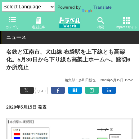
Powered by
Translate
トラベル Watch
地域
国内旅行
中部
カテゴリ
過去記事
検索
Impressサイト
ニュース
名鉄と江南市、犬山線 布袋駅を上下線とも高架
化。5月30日から下り線も高架上ホームへ。踏切6
か所廃止
編集部：多和田新也
2020年5月15日 15:52
リスト
2020年5月15日 発表