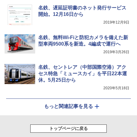
広げるだけ パッとサッとテント キューブワ
可能 安全ロック付き 高安全性 金属製耐久 コ
イド ブラックコーティング フルクローズ メ
名鉄、遅延証明書のネット発行サービス
ンパクト多機能設計 持ち運び便利 アウトド
ッシュ 4人用 簡単設置 ポップアップテント P
開始。12月16日から
ア/オフィス/教育現場/展示会用 緑
ATCW-150B エクルベージュ
2019年12月9日
￥1,180
￥-
名鉄、無料Wi-Fiと防犯カメラを備えた新
型車両9500系を新造。4編成で運行へ
2019年3月26日
名鉄、セントレア（中部国際空港）アク
セス特急「ミュースカイ」を平日22本運
休。5月25日から
2020年5月18日
もっと関連記事を見る
トップページに戻る