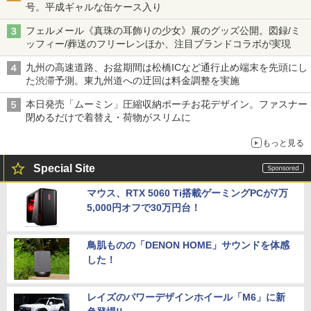
号。平成ギャルな缶ケース入り
フェルメール《真珠の耳飾りの少女》展のグッズ公開。図録/ミ
ッフィー/葬送のフリーレンほか、注目ブランドコラボが実現
九州の高速道路、お盆期間は松橋ICなど通行止め端末を先頭にし
た渋滞予測。東九州道への迂回は料金調整を実施
本日発売「ムーミン」圧縮収納ポーチお花デザイン。ファスナー
閉めるだけで着替え・荷物がスリムに
もっと見る
Special Site
マウス、RTX 5060 Ti搭載ゲーミングPCが7万
5,000円オフで30万円台！
鳥肌ものの「DENON HOME」サウンドを体感
した！
レイズのパワーデザインホイール「M6」に新