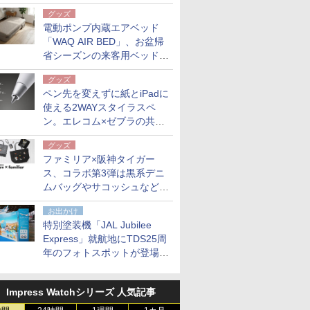
グッズ
電動ポンプ内蔵エアベッド
「WAQ AIR BED」、お盆帰
省シーズンの来客用ベッドに
も。使用後は収納バッグでコ
グッズ
ンパクトに保管
ペン先を変えずに紙とiPadに
使える2WAYスタイラスペ
ン。エレコム×ゼブラの共同
開発
グッズ
ファミリア×阪神タイガー
ス、コラボ第3弾は黒系デニ
ムバッグやサコッシュなど6
点。8月21日オンラインスト
お出かけ
アで発売
特別塗装機「JAL Jubilee
Express」就航地にTDS25周
年のフォトスポットが登場。
10月末まで青森空港に
Impress Watchシリーズ 人気記事