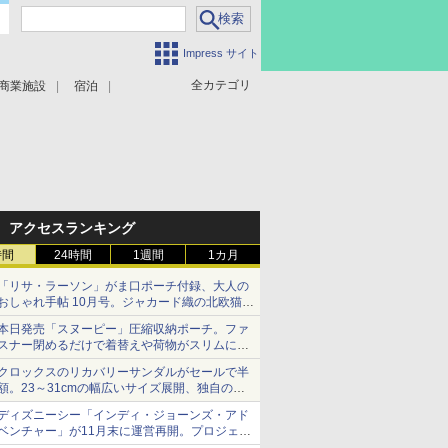
Impress サイト
全カテゴリ
商業施設
宿泊
アクセスランキング
時間
24時間
1週間
1カ月
「リサ・ラーソン」がま口ポーチ付録、大人の
おしゃれ手帖 10月号。ジャカード織の北欧猫デ
ザイン
本日発売「スヌーピー」圧縮収納ポーチ。ファ
スナー閉めるだけで着替えや荷物がスリムにま
とまる
クロックスのリカバリーサンダルがセールで半
額。23～31cmの幅広いサイズ展開、独自のク
ッション素材を採用
ディズニーシー「インディ・ジョーンズ・アド
ベンチャー」が11月末に運営再開。プロジェク
ションマッピングを追加、DPAは1500円