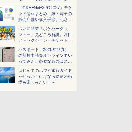
め
「GREEN×EXPO2027」チケ
ット情報まとめ。紙・電子の
販売店舗や購入手順、記念チ
ケットも解説
ついに開業「ポケパーク カ
ントー」見どころ解説。注目
アトラクション・チケット手
配・来場前に必要な準備は？
パスポート（2025年旅券）
の新規申請をオンラインでや
ってみた。必要なものはスマ
ホとマイナカードのみ
はじめてのハワイ旅行ガイド
～せっかく行くなら隣島の秘
境も楽しみたい！～