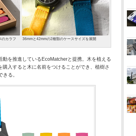
本のカラフ
36mmと42mmの2種類のケースサイズを展開
を推進しているEcoMatcherと提携。木を植える
を購入すると木に名前をつけることができ、植樹さ
できる。