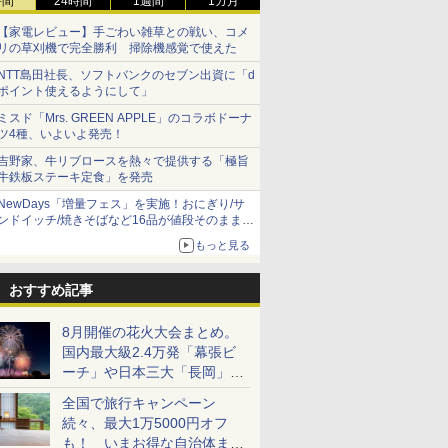
時間
24時間
1週間
1カ月
【家電レビュー】手ごわい雑草との戦い、コメ
リの草刈機で完全勝利 掃除機感覚で使えた
NTT島田社長、ソフトバンクのセブン出資に「d
ポイント使えるようにして」
ミスド「Mrs. GREEN APPLE」のコラボドーナ
ツ4種、いよいよ発売！
吉野家、牛リブロースを熱々で提供する「極旨
牛鉄板ステーキ定食」を発売
NewDays「増量フェス」を実施！おにぎり/サ
ンドイッチ/焼きそばなど16品が値段そのままで
ボリュームアップ
もっと見る
おすすめ記事
8月開催の花火大会まとめ。
国内最大級2.4万発「幕張ビ
ーチ」や日本三大「長岡」な
ど大型イベント目白押し！
全国で旅行キャンペーン
続々、最大1万5000円オフ
も！ いまお得な自治体まと