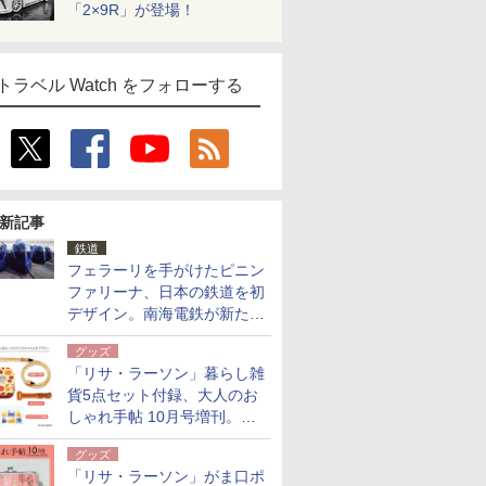
「2×9R」が登場！
トラベル Watch をフォローする
新記事
鉄道
フェラーリを手がけたピニン
ファリーナ、日本の鉄道を初
デザイン。南海電鉄が新たな
「空港特急」をなにわ筋線へ
グッズ
導入
「リサ・ラーソン」暮らし雑
貨5点セット付録、大人のお
しゃれ手帖 10月号増刊。
USBケーブルや缶ケースなど
グッズ
「リサ・ラーソン」がま口ポ