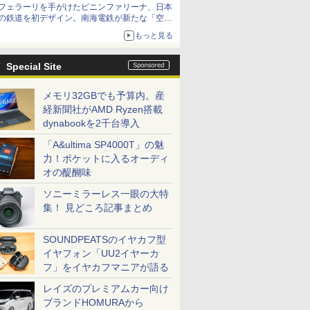
フェラーリを手がけたピニンファリーナ、日本
の鉄道を初デザイン。南海電鉄が新たな「空港
特急」をなにわ筋線へ導入
もっと見る
Special Site
メモリ32GBでも予算内。産
経新聞社がAMD Ryzen搭載
dynabookを2千台導入
「A&ultima SP4000T」の魅
力！ポケットに入るオーディ
オの醍醐味
ソニーミラーレス一眼の大特
集！ 見どころ記事まとめ
SOUNDPEATSのイヤカフ型
イヤフォン「UU2イヤーカ
フ」をイヤカフマニアが語る
レイズのプレミアムカー向け
ブランドHOMURAから