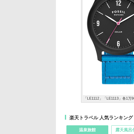
「LE1112」「LE1113」各1万
楽天トラベル 人気ランキング
温泉旅館
露天風呂