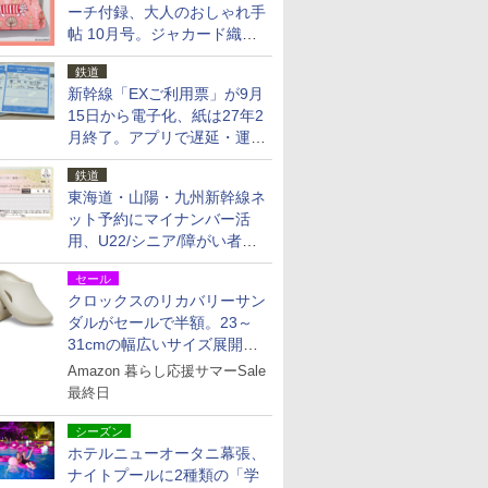
ーチ付録、大人のおしゃれ手
帖 10月号。ジャカード織の
北欧猫デザイン
鉄道
新幹線「EXご利用票」が9月
15日から電子化、紙は27年2
月終了。アプリで遅延・運休
も確認可能に
鉄道
東海道・山陽・九州新幹線ネ
ット予約にマイナンバー活
用、U22/シニア/障がい者割
を9月15日から発売
セール
クロックスのリカバリーサン
ダルがセールで半額。23～
31cmの幅広いサイズ展開、
独自のクッション素材を採用
Amazon 暮らし応援サマーSale
最終日
シーズン
ホテルニューオータニ幕張、
ナイトプールに2種類の「学