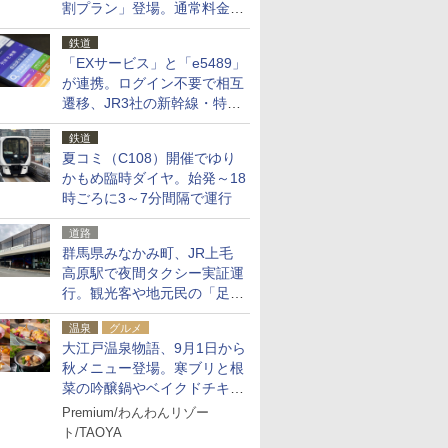
割プラン」登場。通常料金の
およそ半額でお得に夜活
鉄道
「EXサービス」と「e5489」
が連携。ログイン不要で相互
遷移、JR3社の新幹線・特急
予約をアプリで一括確認
鉄道
夏コミ（C108）開催でゆり
かもめ臨時ダイヤ。始発～18
時ごろに3～7分間隔で運行
道路
群馬県みなかみ町、JR上毛
高原駅で夜間タクシー実証運
行。観光客や地元民の「足が
ない」課題解消へ、木金土に
温泉
グルメ
2台体制
大江戸温泉物語、9月1日から
秋メニュー登場。寒ブリと根
菜の吟醸鍋やベイクドチキ
ン、ショコラ＆栗スイーツも
Premium/わんわんリゾー
食べ放題に
ト/TAOYA