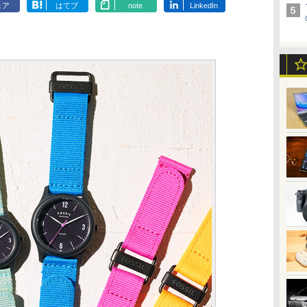
ェア
はてブ
note
LinkedIn