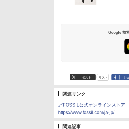
草津温泉 ホテル櫻
品川プリンスホテル
グランドニッコー東
海のサウナ＆スパ
東京ドームホテル
シェラトン・グラン
井
京ベイ 舞浜
オールインクルーシ
デ・トーキョーベ
7,037円～
7,980円～
ブ 島原温泉ホテル
イ・ホテル
14,300円～
6,800円～
南風楼
10,450円～
7,950円～
Google
ポスト
リスト
シ
関連リンク
🔗FOSSIL公式オンラインストア
https://www.fossil.com/ja-jp/
関連記事