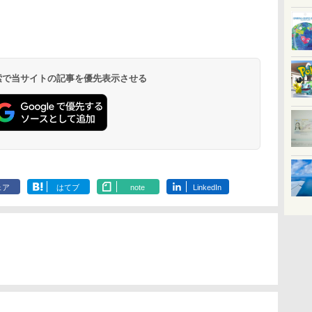
北陸 福井 あわら
品川プリンスホテ
舞浜ビューホテル
箱根湯本温泉 ホテ
ホテルトラスティ東
オリエンタルホテル
下呂温泉 水明館
住友不動産ホテル ヴ
東京ベイ舞浜ホテル
温泉 清風荘（北陸
ル イーストタワー
ｂｙ ＨＵＬＩＣ
ル おかだ
京ベイサイド
東京ベイ
ィラフォンテーヌグラ
ファーストリゾート
8,250円～
最大級の庭園露天風
（旧：東京ベイ舞浜
ンド東京有明
9,958円～
11,200円～
5,450円～
5,200円～
4,290円～
呂の宿 清風荘）
ホテル）
19,541円～
5,758円～
6,070円～
 検索で当サイトの記事を優先表示させる
ェア
はてブ
note
LinkedIn