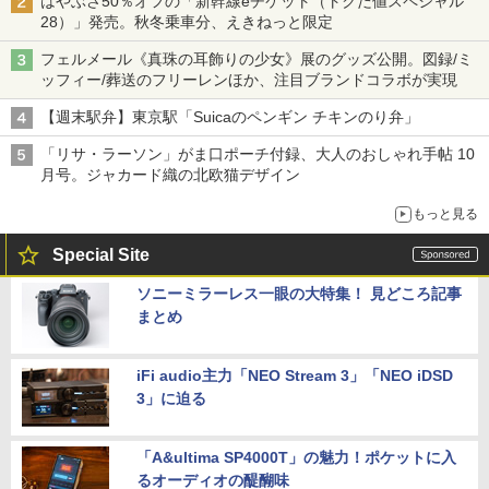
はやぶさ50％オフの「新幹線eチケット（トクだ値スペシャル
28）」発売。秋冬乗車分、えきねっと限定
フェルメール《真珠の耳飾りの少女》展のグッズ公開。図録/ミ
ッフィー/葬送のフリーレンほか、注目ブランドコラボが実現
【週末駅弁】東京駅「Suicaのペンギン チキンのり弁」
「リサ・ラーソン」がま口ポーチ付録、大人のおしゃれ手帖 10
月号。ジャカード織の北欧猫デザイン
もっと見る
Special Site
ソニーミラーレス一眼の大特集！ 見どころ記事
まとめ
iFi audio主力「NEO Stream 3」「NEO iDSD
3」に迫る
「A&ultima SP4000T」の魅力！ポケットに入
るオーディオの醍醐味