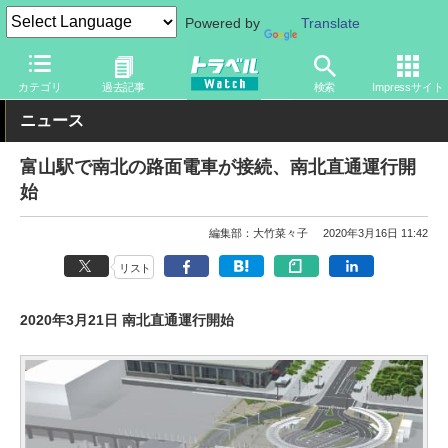
Powered by
Translate
トラベル Watch
地域
国内旅行
中部
カテゴリ
過去記事
検索
Impressサイト
ニュース
富山駅で南北の路面電車が接続、南北直通運行開
始
編集部：大竹菜々子
2020年3月16日 11:42
リスト
2020年3月21日 南北直通運行開始