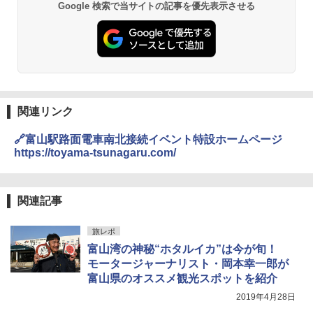
Google 検索で当サイトの記事を優先表示させる
￥3,680
PYKES PEAK (パイクスピーク) 着替えテン
￥2,695
ト プライバシー テント 【中が透けない】 1
人用 折りたたみ 防災グッズ 災害用トイレ ビ
ーチ ピクニック ポップアップテント 携帯 簡
GRANDOOR ステンレス保冷剤 2個セット 2
易 トイレテント (グレー)
026リニューアル 急速冷凍 空間倍増 衛生的
コンパクト 保冷力長持ち
A09 地球の歩き方 イタリア 2026～2027 地
￥4,980
球の歩き方A ヨーロッパ
￥2,980
関連リンク
￥2,479
ENDLESS BASE 《めざましテレビで紹介》
🔗富山駅路面電車南北接続イベント特設ホームページ
テント ワンタッチ RENEW 幅200 2-3人用 43
BUNDOK(バンドック)ソロ ドーム 1 EX BDK
https://toyama-tsunagaru.com/
500002(88859)
-08EX カーキ ソロキャンプ ポリエステル フ
レーム ドーム型 テント
A26 地球の歩き方 チェコ ポーランド スロヴ
ァキア 2026～2027 地球の歩き方A ヨーロッ
￥5,999
パ
￥-
関連記事
￥2,277
[キャンパーズコレクション 山善] 傘みたいに
旅レポ
広げるだけ パッとサッとテント ブラックコ
DEWEL パラソル 大型 ビーチ アウトドアパ
ーティング フルクローズ メッシュ 3-4人用
ラソル ガーデン サイトシート付 折りたたみ
富山湾の神秘“ホタルイカ”は今が旬！
簡単設置 ポップアップテント エクルベージ
防水 UVカット 4段階高さ調整 軽量 収納袋付
新しい日本地理 地図・統計・移動から読み
モータージャーナリスト・岡本幸一郎が
ュ(BC仕様) PATC-150B(EB)
き
解く (講談社現代新書)
富山県のオススメ観光スポットを紹介
￥9,990
￥6,459
2019年4月28日
￥1,540