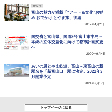
旅レポ
[キャンパーズコレクション 山善] 傘みたいに
ポインターライト 強力 小型 緑色/赤色/青紫色
富山の魅力が満載「“アート＆文化”お勧
広げるだけ パッとサッとテント キューブワ
USB充電式 高精度 超長距離照射 長時間使用
イド ブラックコーティング フルクローズ メ
可能 安全ロック付き 高安全性 金属製耐久 コ
め おでかけ とやま旅」後編
ッシュ 4人用 簡単設置 ポップアップテント P
ンパクト多機能設計 持ち運び便利 アウトド
2017年4月21日
ATCW-150B エクルベージュ
ア/オフィス/教育現場/展示会用 緑
￥-
￥1,180
国交省と富山県、国道8号 富山市中島～
本郷の立体交差化に向けて都市計画変更
へ
2020年9月4日
あいの風とやま鉄道、富山～東富山の新
駅名を「新富山口」駅に決定。2022年3
月開業予定
2021年2月17日
トップページに戻る