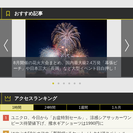
おすすめ記事
8月開催の花火大会まとめ。国内最大級2.4万発「幕張ビ
ーチ」や日本三大「長岡」など大型イベント目白押し！
●
●
●
●
●
●
アクセスランキング
1時間
24時間
1週間
1カ月
ユニクロ、今日から「お盆特別セール」。涼感シアサッカーワン
ピース待望値下げ、撥水ギアショーツは1990円に