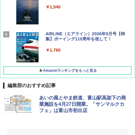
￥1,540
AIRLINE（エアライン）2026年9月号【特
集】ボーイング110周年を祝して！
￥1,760
Amazonランキングをもっと見る
編集部のおすすめ記事
D40 地球の歩き方 チェンマイ タイ北部の魅
[キャンパーズコレクション 山善] ポップアッ
熊撃退スプレー 熊よけスプレー 熊スプレー
あいの風とやま鉄道、富山駅高架下の商
力的な町 2026～2027 地球の歩き方D アジア
プテント 傘みたいに広げて畳める パッとサ
【日本企業販売】超強力クマ対策スプレー 30
業施設を4月27日開業。「サンマルクカ
ッとサンシェード キューブ フルクローズ メ
0ml（連続噴射30秒）110ml（連続噴射15
フェ」は富山市初出店
ッシュ 簡単設置 ワンタッチテント キャンプ
秒）射程5～10m 安全ロック搭載 携帯収納袋
￥2,079
&ハイキング カーキ PATC-150(KH)
付き ヒグマ・イノシシ対策 自治体・教育機
関の購入実績 登山・キャンプ・アウトドア・
防災用品 長期保存可能 緊急時用 日本国内発
￥6,830
送
地球の歩き方 スター・ウォーズ