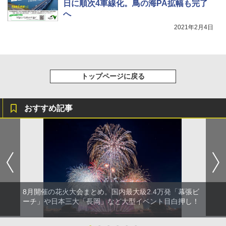
り畳み式 キャンプソーラーライト防災 停電
日に順次4車線化。鳥の海PA拡幅も完了
￥20,718
節電対策 超高輝度 日本語取扱説明書付き
へ
2021年2月4日
￥2,849
トップページに戻る
おすすめ記事
8月開催の花火大会まとめ。国内最大級2.4万発「幕張ビ
ーチ」や日本三大「長岡」など大型イベント目白押し！