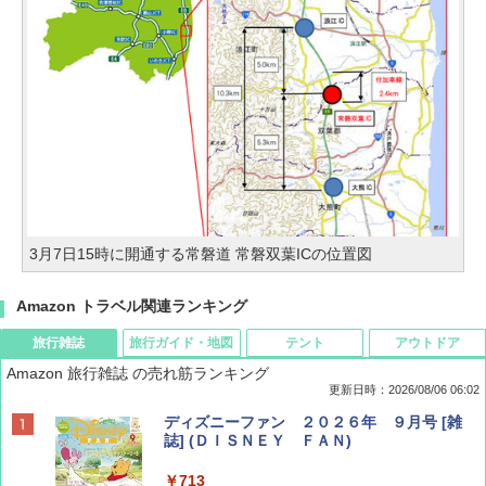
3月7日15時に開通する常磐道 常磐双葉ICの位置図
Amazon トラベル関連ランキング
旅行雑誌
旅行ガイド・地図
テント
アウトドア
Amazon 旅行雑誌 の売れ筋ランキング
更新日時：2026/08/06 06:02
ディズニーファン ２０２６年 ９月号 [雑
誌] (ＤＩＳＮＥＹ ＦＡＮ)
￥713