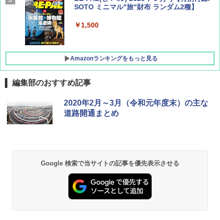
SOTO ミニマル"旅"財布 ランダム2種】
￥1,500
Amazonランキングをもっと見る
編集部のおすすめ記事
D40 地球の歩き方 チェンマイ タイ北部の魅
[キャンパーズコレクション 山善] ポップアッ
GRANDOOR ステンレス保冷剤 2個セット 2
2020年2月～3月（令和元年度末）の主な
力的な町 2026～2027 地球の歩き方D アジア
プテント 傘みたいに広げて畳める パッとサ
026リニューアル 急速冷凍 空間倍増 衛生的
道路開通まとめ
ッとサンシェード キューブ フルクローズ メ
コンパクト 保冷力長持ち
ッシュ 簡単設置 ワンタッチテント キャンプ
￥2,079
&ハイキング カーキ PATC-150(KH)
￥2,980
￥6,832
A09 地球の歩き方 イタリア 2026～2027 地
ポインターライト 強力 小型 緑色/赤色/青紫色
Google 検索で当サイトの記事を優先表示させる
球の歩き方A ヨーロッパ
USB充電式 高精度 超長距離照射 長時間使用
PYKES PEAK (パイクスピーク) 着替えテン
可能 安全ロック付き 高安全性 金属製耐久 コ
ト プライバシー テント 【中が透けない】 1
ンパクト多機能設計 持ち運び便利 アウトド
￥2,479
人用 折りたたみ 防災グッズ 災害用トイレ ビ
ア/オフィス/教育現場/展示会用 緑
ーチ ピクニック ポップアップテント 携帯 簡
易 トイレテント (オリーブ)
￥1,180