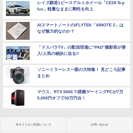
レイズ鍛造1ピースアルミホイール「CE28 N-p
lus」軽量なままに剛性を向上
AIスマートノートのiFLYTEK「AINOTE 2」は
なぜ魅力的なのか？
「ドスパラTV」の配信現場に“PAD”撮影班が潜
入!人気の秘訣に迫る!!
ソニーミラーレス一眼の大特集！ 見どころ記事
まとめ
マウス、RTX 5060 Ti搭載ゲーミングPCが7万
5,000円オフで30万円台！
本サイトのご利用について
お問い合わせ