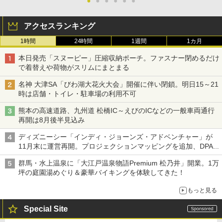
●
●
●
●
●
●
アクセスランキング
1時間
24時間
1週間
1カ月
本日発売「スヌーピー」圧縮収納ポーチ。ファスナー閉めるだけ
で着替えや荷物がスリムにまとまる
名神 大津SA「びわ湖大花火大会」開催に伴い閉鎖。明日15～21
時は店舗・トイレ・駐車場の利用不可
熊本の高速道路、九州道 松橋IC～えびのICなどの一般車両通行
再開は8月後半見込み
ディズニーシー「インディ・ジョーンズ・アドベンチャー」が
11月末に運営再開。プロジェクションマッピングを追加、DPA
は1500円
群馬・水上温泉に「大江戸温泉物語Premium 松乃井」開業。1万
坪の庭園湯めぐり＆豪華バイキングを体験してきた！
もっと見る
Special Site