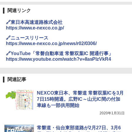
A26 地球の歩き方 チェコ ポーランド スロヴ
￥-
ァキア 2026～2027 地球の歩き方A ヨーロッ
関連リンク
パ
DEWEL パラソル 大型 ビーチ アウトドアパ
ラソル ガーデン サイトシート付 折りたたみ
🔗東日本高速道路株式会社
￥2,277
ENDLESS BASE 《めざましテレビで紹介》
防水 UVカット 4段階高さ調整 軽量 収納袋付
テント ワンタッチ RENEW 幅200 2-3人用 43
き
https://www.e-nexco.co.jp/
500002(89232)
🔗ニュースリリース
￥6,459
地球の歩き方 スター・ウォーズ
https://www.e-nexco.co.jp/news/r02/0306/
￥5,499
￥2,695
🔗YouTube「常磐自動車道 常磐双葉IC 開通行事」
熊撃退スプレー 熊よけスプレー 熊スプレー
https://www.youtube.com/watch?v=IIasPlzVkR4
[キャンパーズコレクション 山善] 傘みたいに
【日本企業販売】超強力クマ対策スプレー 30
広げるだけ パッとサッとテント ブラックコ
0ml（連続噴射30秒）110ml（連続噴射15
ーティング フルクローズ メッシュ 3-4人用
秒）射程5～10m 安全ロック搭載 携帯収納袋
簡単設置 ポップアップテント エクルベージ
付き ヒグマ・イノシシ対策 自治体・教育機
新しい日本地理 地図・統計・移動から読み
関連記事
ュ(BC仕様) PATC-150B(EB)
関の購入実績 登山・キャンプ・アウトドア・
解く (講談社現代新書)
防災用品 長期保存可能 緊急時用 日本国内発
送
￥8,991
￥1,540
NEXCO東日本、常磐道 常磐双葉ICを3月
7日15時開通。広野IC～山元IC間の付加
￥3,680
車線も一部供用開始
Coleman(コールマン) ツーリングドーム/LD
X 2人用 3人用 キャンプ アウトドア フェス
2020年1月31日
収納 コンパクト 簡単設営 カンガルーテント
ソーラー LED ランタン Type-C 充電式 ソー
ソロキャンプ ソロテント
ラーランタン IP65防水 キャンプ用品 防災グ
常磐道・仙台東部道路が2月27日、3月6
ッズ 6種類のライトモード 防災 吊り下げ 折