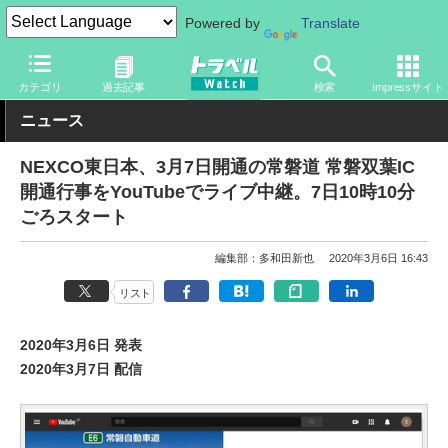
Powered by
Translate
トラベル Watch
地域
国内旅行
東北
カテゴリ
過去記事
検索
Impressサイト
ニュース
NEXCO東日本、3月7日開通の常磐道 常磐双葉IC
開通行事をYouTubeでライブ中継。7日10時10分
ごろスタート
編集部：多和田新也
2020年3月6日 16:43
リスト
2020年3月6日 発表
2020年3月7日 配信