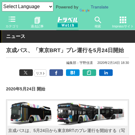
Powered by
Translate
トラベル Watch
旅の方法
バス旅
路線バス
カテゴリ
過去記事
検索
Impressサイト
ニュース
京成バス、「東京BRT」プレ運行を5月24日開始
編集部：宇野佳凛
2020年2月14日 18:30
リスト
2020年5月24日 開始
京成バスは、5月24日から東京BRTのプレ運行を開始する（写