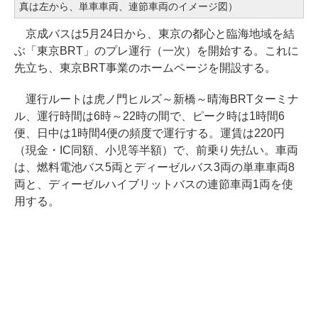
真は左から、単車車両、連節車両のイメージ図）
京成バスは5月24日から、東京の都心と臨海地域を結
ぶ「東京BRT」のプレ運行（一次）を開始する。これに
先立ち、東京BRT事業のホームページを開設する。
運行ルートは虎ノ門ヒルズ～新橋～晴海BRTターミナ
ル、運行時間は6時～22時の間で、ピーク時は1時間6
便、日中は1時間4便の頻度で運行する。運賃は220円
（現金・IC同額、小児等半額）で、前乗り先払い。車両
は、燃料電池バス5両とディーゼルバス3両の単車車両8
両と、ディーゼルハイブリットバスの連節車両1両を使
用する。