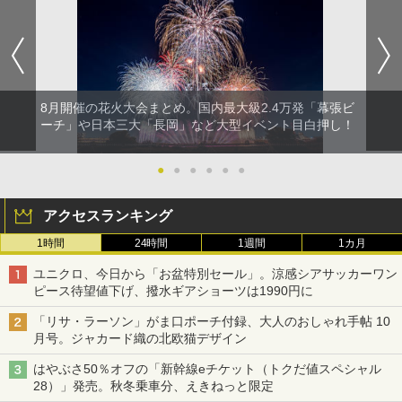
8月開催の花火大会まとめ。国内最大級2.4万発「幕張ビ
ーチ」や日本三大「長岡」など大型イベント目白押し！
●
●
●
●
●
●
アクセスランキング
1時間
24時間
1週間
1カ月
ユニクロ、今日から「お盆特別セール」。涼感シアサッカーワン
ピース待望値下げ、撥水ギアショーツは1990円に
「リサ・ラーソン」がま口ポーチ付録、大人のおしゃれ手帖 10
月号。ジャカード織の北欧猫デザイン
はやぶさ50％オフの「新幹線eチケット（トクだ値スペシャル
28）」発売。秋冬乗車分、えきねっと限定