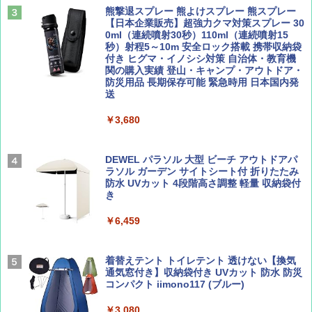
山と溪谷 2026年8月号「南アルプス大全」
僕が見た未来【完全版】
熊撃退スプレー 熊よけスプレー 熊スプレー
￥4,980
【日本企業販売】超強力クマ対策スプレー 30
￥1,540
￥0
0ml（連続噴射30秒）110ml（連続噴射15
秒）射程5～10m 安全ロック搭載 携帯収納袋
ENDLESS BASE 《めざましテレビで紹介》
付き ヒグマ・イノシシ対策 自治体・教育機
テント ワンタッチ RENEW 幅200 2-3人用 43
関の購入実績 登山・キャンプ・アウトドア・
500002(88859)
防災用品 長期保存可能 緊急時用 日本国内発
送
Coyote No.89 特集 星野道夫 夢見る旅
A26 地球の歩き方 チェコ ポーランド スロヴ
ァキア 2026～2027 地球の歩き方A ヨーロッ
￥5,999
パ
￥3,680
￥1,540
￥2,277
[キャンパーズコレクション 山善] 傘みたいに
広げるだけ パッとサッとテント ブラックコ
DEWEL パラソル 大型 ビーチ アウトドアパ
ーティング フルクローズ メッシュ 3-4人用
ラソル ガーデン サイトシート付 折りたたみ
簡単設置 ポップアップテント エクルベージ
防水 UVカット 4段階高さ調整 軽量 収納袋付
AIRLINE（エアライン）2026年9月号【特
A09 地球の歩き方 イタリア 2026～2027 地
ュ(BC仕様) PATC-150B(EB)
き
集】ボーイング110周年を祝して！
球の歩き方A ヨーロッパ
￥9,990
￥6,459
￥1,760
￥2,479
[キャンパーズコレクション 山善] 傘みたいに
着替えテント トイレテント 透けない【換気
広げるだけ パッとサッとテント キューブワ
通気窓付き】収納袋付き UVカット 防水 防災
イド ブラックコーティング フルクローズ メ
コンパクト iimono117 (ブルー)
ッシュ 4人用 簡単設置 ポップアップテント P
ATCW-150B エクルベージュ
￥3,080