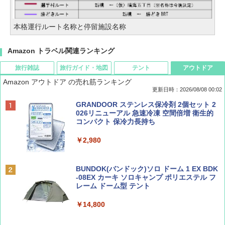
本格運行ルート名称と停留施設名称
Amazon トラベル関連ランキング
旅行雑誌
旅行ガイド・地図
テント
アウトドア
Amazon アウトドア の売れ筋ランキング
更新日時：2026/08/08 00:02
BE-PAL(ビ-パル) 2026年 9 月号【特別付録:
D40 地球の歩き方 チェンマイ タイ北部の魅
[キャンパーズコレクション 山善] ポップアッ
GRANDOOR ステンレス保冷剤 2個セット 2
SOTO ミニマル"旅"財布 ランダム2種】
力的な町 2026～2027 地球の歩き方D アジア
プテント 傘みたいに広げて畳める パッとサ
026リニューアル 急速冷凍 空間倍増 衛生的
ッとサンシェード キューブ フルクローズ メ
コンパクト 保冷力長持ち
ッシュ 簡単設置 ワンタッチテント キャンプ
￥1,500
￥2,079
&ハイキング カーキ PATC-150(KH)
￥2,980
￥6,831
ディズニーファン ２０２６年 ９月号 [雑
地球の歩き方 スター・ウォーズ
BUNDOK(バンドック)ソロ ドーム 1 EX BDK
誌] (ＤＩＳＮＥＹ ＦＡＮ)
-08EX カーキ ソロキャンプ ポリエステル フ
PYKES PEAK (パイクスピーク) 着替えテン
レーム ドーム型 テント
￥2,695
ト プライバシー テント 【中が透けない】 1
￥713
人用 折りたたみ 防災グッズ 災害用トイレ ビ
￥14,800
ーチ ピクニック ポップアップテント 携帯 簡
易 トイレテント (ブラック)