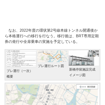
なお、2022年度の環状第2号線本線トンネル開通後か
ら本格運行への移行を行なう。移行後は、BRT専用定期
券の発行や全扉乗車の実施を予定している。
プレ運行ルート図
新橋停留施設完成
プレ運行（一次）
イメージ図
概要