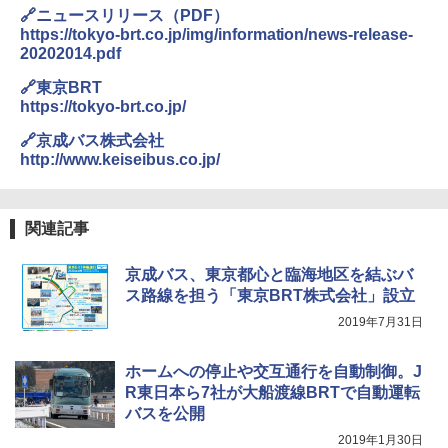
🔗ニュースリリース（PDF）
https://tokyo-brt.co.jp/img/information/news-release-
20202014.pdf
🔗東京BRT
https://tokyo-brt.co.jp/
🔗京成バス株式会社
http://www.keiseibus.co.jp/
関連記事
京成バス、東京都心と臨海地区を結ぶバ
ス路線を担う「東京BRT株式会社」設立
2019年7月31日
ホームへの停止や交互通行を自動制御。J
R東日本ら7社が大船渡線BRTで自動運転
バスを公開
2019年1月30日