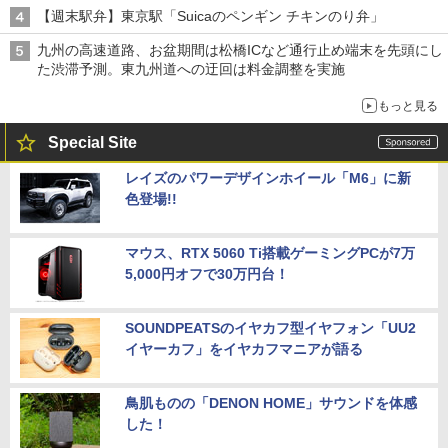
【週末駅弁】東京駅「Suicaのペンギン チキンのり弁」
九州の高速道路、お盆期間は松橋ICなど通行止め端末を先頭にし
た渋滞予測。東九州道への迂回は料金調整を実施
もっと見る
Special Site
レイズのパワーデザインホイール「M6」に新
色登場!!
マウス、RTX 5060 Ti搭載ゲーミングPCが7万
5,000円オフで30万円台！
SOUNDPEATSのイヤカフ型イヤフォン「UU2
イヤーカフ」をイヤカフマニアが語る
鳥肌ものの「DENON HOME」サウンドを体感
した！