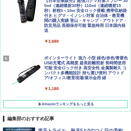
【日本企業販売】超強力クマ対策スプレー 30
0ml（連続噴射30秒）110ml（連続噴射15
￥2,277
[キャンパーズコレクション 山善] 傘みたいに
秒）射程5～10m 安全ロック搭載 携帯収納袋
広げるだけ パッとサッとテント ブラックコ
付き ヒグマ・イノシシ対策 自治体・教育機
ーティング フルクローズ メッシュ 3-4人用
関の購入実績 登山・キャンプ・アウトドア・
簡単設置 ポップアップテント エクルベージ
防災用品 長期保存可能 緊急時用 日本国内発
AIRLINE（エアライン）2026年9月号【特
新しい日本地理 地図・統計・移動から読み
ュ(BC仕様) PATC-150B(EB)
送
集】ボーイング110周年を祝して！
解く (講談社現代新書)
￥9,990
￥3,680
￥1,760
￥1,540
[キャンパーズコレクション 山善] 傘みたいに
ポインターライト 強力 小型 緑色/赤色/青紫色
広げるだけ パッとサッとテント キューブ ブ
USB充電式 高精度 超長距離照射 長時間使用
ラックコーティング フルクローズ メッシュ 3
可能 安全ロック付き 高安全性 金属製耐久 コ
人用 簡単設置 ポップアップテント PATC-15
ンパクト多機能設計 持ち運び便利 アウトド
0B エクルベージュ
ア/オフィス/教育現場/展示会用 緑
￥10,990
￥1,180
Amazonランキングをもっと見る
編集部のおすすめ記事
楽天トラベル、毎月5と0のつく日の予約