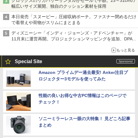
クロックスのリカバリーサンダルがセールで半額。23～31cmの
幅広いサイズ展開、独自のクッション素材を採用
本日発売「スヌーピー」圧縮収納ポーチ。ファスナー閉めるだけ
で着替えや荷物がスリムにまとまる
ディズニーシー「インディ・ジョーンズ・アドベンチャー」が
11月末に運営再開。プロジェクションマッピングを追加、DPA
は1500円
もっと見る
Special Site
Amazon プライムデー過去最安! Anker注目プ
ロジェクター3モデルを使ってみた
性能の良いお得な中古PC情報はこのページで
チェック！
ソニーミラーレス一眼の大特集！ 見どころ記事
まとめ