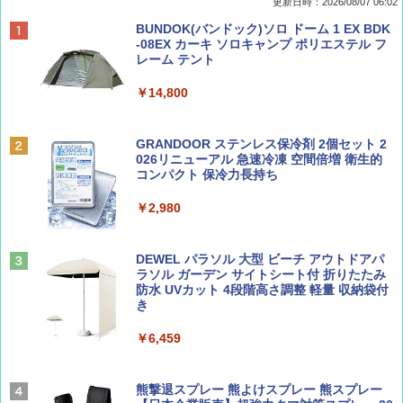
更新日時：2026/08/07 06:02
ディズニーファン ２０２６年 ９月号 [雑
D40 地球の歩き方 チェンマイ タイ北部の魅
[キャンパーズコレクション 山善] ポップアッ
BUNDOK(バンドック)ソロ ドーム 1 EX BDK
誌] (ＤＩＳＮＥＹ ＦＡＮ)
力的な町 2026～2027 地球の歩き方D アジア
プテント 傘みたいに広げて畳める パッとサ
-08EX カーキ ソロキャンプ ポリエステル フ
ッとサンシェード キューブ フルクローズ メ
レーム テント
ッシュ 簡単設置 ワンタッチテント キャンプ
￥713
￥2,079
&ハイキング カーキ PATC-150(KH)
￥14,800
￥6,831
BE-PAL(ビ-パル) 2026年 9 月号【特別付録:
A09 地球の歩き方 イタリア 2026～2027 地
GRANDOOR ステンレス保冷剤 2個セット 2
SOTO ミニマル"旅"財布 ランダム2種】
球の歩き方A ヨーロッパ
026リニューアル 急速冷凍 空間倍増 衛生的
PYKES PEAK (パイクスピーク) 着替えテン
コンパクト 保冷力長持ち
ト プライバシー テント 【中が透けない】 1
￥1,500
￥2,479
人用 折りたたみ 防災グッズ 災害用トイレ ビ
￥2,980
ーチ ピクニック ポップアップテント 携帯 簡
易 トイレテント (ブラック)
山と溪谷 2026年8月号「南アルプス大全」
地球の歩き方 スター・ウォーズ
DEWEL パラソル 大型 ビーチ アウトドアパ
￥4,980
ラソル ガーデン サイトシート付 折りたたみ
￥1,540
￥2,695
防水 UVカット 4段階高さ調整 軽量 収納袋付
き
ENDLESS BASE 《めざましテレビで紹介》
テント ワンタッチ RENEW 幅200 2-3人用 43
￥6,459
500002(88859)
Coyote No.89 特集 星野道夫 夢見る旅
A26 地球の歩き方 チェコ ポーランド スロヴ
ァキア 2026～2027 地球の歩き方A ヨーロッ
￥5,999
熊撃退スプレー 熊よけスプレー 熊スプレー
パ
￥1,540