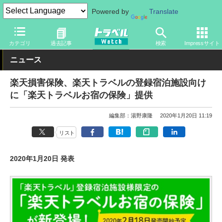
Powered by
Translate
トラベル Watch
旅の情報
ホテル・旅館
その他
カテゴリ
過去記事
検索
Impressサイト
ニュース
楽天損害保険、楽天トラベルの登録宿泊施設向け
に「楽天トラベルお宿の保険」提供
編集部：湯野康隆
2020年1月20日 11:19
リスト
2020年1月20日 発表