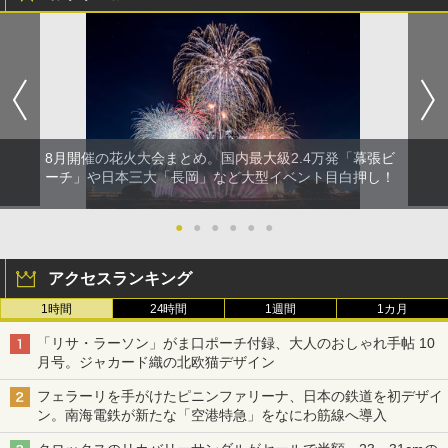
8月開催の花火大会まとめ。国内最大級2.4万発「幕張ビ
ーチ」や日本三大「長岡」など大型イベント目白押し！
●
●
●
●
●
●
アクセスランキング
1時間
24時間
1週間
1カ月
「リサ・ラーソン」がま口ポーチ付録、大人のおしゃれ手帖 10
月号。ジャカード織の北欧猫デザイン
フェラーリを手がけたピニンファリーナ、日本の鉄道を初デザイ
ン。南海電鉄が新たな「空港特急」をなにわ筋線へ導入